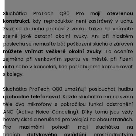
Sluchátka ProTech Q80 Pro mají
otevřenou
konstrukci
, kdy reproduktor není zastrčený v uchu.
Zvuk se do ucha přenáší z venku, takže ho vnímáte
stejně jaké ostatní okolní zvuky. Ani při hlasitém
poslechu se nemusíte bát poškození sluchu a zároveň
můžete vnímat veškeré okolní zvuky
. To oceníte
zejména při venkovním sportu ve městě, při řízení
auta nebo v kanceláři, kde potřebujeme komunikovat
s kolegy.
Sluchátka ProTech Q80 umožňují poslouchat hudbu
i
pohodlně telefonovat
. Každé sluchátko má na svém
těle dva mikrofony s pokročilou funkcí odstranění
ANC (Active Noice Canceling). Díky tomu jsou vždy
hovory čisté a nerušené pro volající na obou stranách.
Pro maximální pohodlí mají sluchátka na
bocích
dotykového ovládání
prostřednictvím