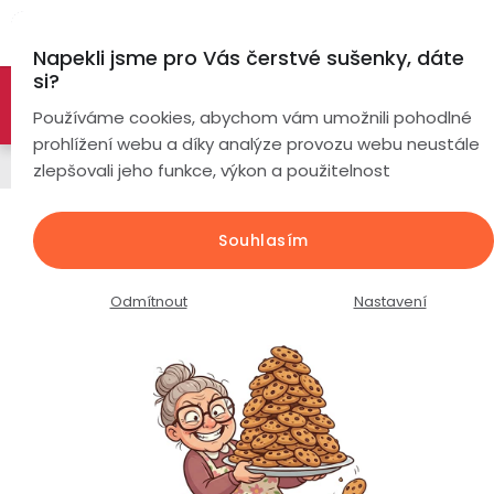
Přejít
Hl
na
Napekli jsme pro Vás čerstvé sušenky, dáte
obsah
si?
🚀 Nové modely DRONŮ 🚀
Nyní se zaváděcí slevou až
Chytré
Používáme cookies, abychom vám umožnili pohodlné
náramky
-26%
PROZKOUMAT NABÍDKU
prohlížení webu a díky analýze provozu webu neustále
Bezdrátová sluchátka
zlepšovali jeho funkce, výkon a použitelnost
Chytré
hodinky
Ear Clip bezdrátová sluchátka
Souhlasím
ProTech Q80 / černá
Chytré
Chytré
hodinky
prsteny
Průměrné
Podrobnosti hodnocení
1 hodnocení
Odmítnout
Nastavení
podle
hodnocení
Bezdrátová
produktu
Dámské
sluchátka
je
5,0
Pánské
Herní
Hansfree
z
sluchátka
5
hvězdiček.
Dětské
Drony