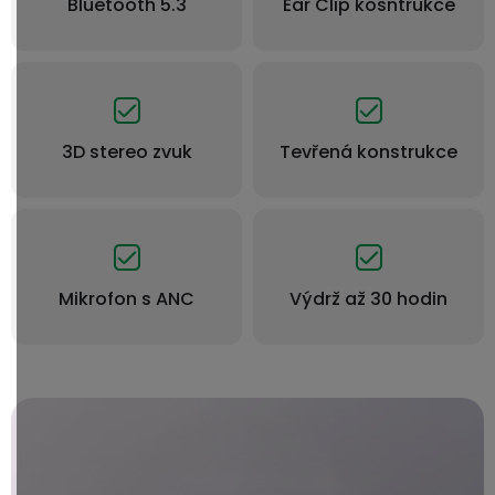
Bluetooth 5.3
Ear Clip kosntrukce
3D stereo zvuk
Tevřená konstrukce
Mikrofon s ANC
Výdrž až 30 hodin