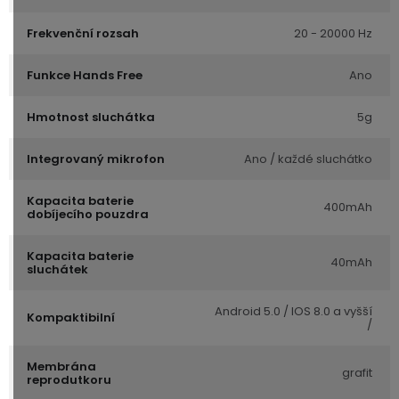
Frekvenční rozsah
20 - 20000 Hz
Funkce Hands Free
Ano
Hmotnost sluchátka
5g
Integrovaný mikrofon
Ano / každé sluchátko
Kapacita baterie
400mAh
dobíjecího pouzdra
Kapacita baterie
40mAh
sluchátek
Android 5.0 / IOS 8.0 a vyšší
Kompaktibilní
/
Membrána
grafit
reprodutkoru