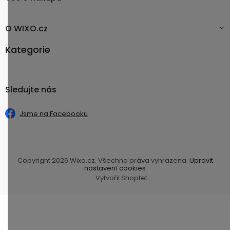
O WIXO.cz
Kategorie
Sledujte nás
Jsme na Facebooku
Copyright 2026
Wixo.cz
. Všechna práva vyhrazena.
Upravit
nastavení cookies
Vytvořil Shoptet