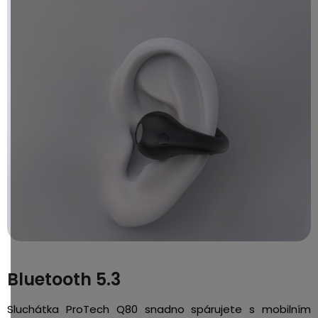
Bluetooth 5.3
Sluchátka ProTech Q80 snadno spárujete s mobilním