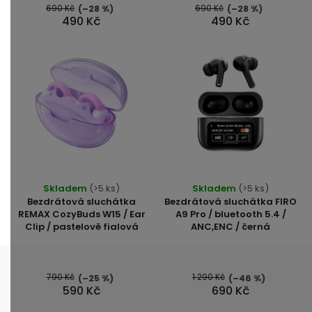
690 Kč
690 Kč
(–28 %)
(–28 %)
490 Kč
490 Kč
Skladem
(>5 ks)
Skladem
(>5 ks)
Bezdrátová sluchátka
Bezdrátová sluchátka FIRO
REMAX CozyBuds W15 / Ear
A9 Pro / bluetooth 5.4 /
Clip / pastelově fialová
ANC,ENC / černá
790 Kč
1 290 Kč
(–25 %)
(–46 %)
590 Kč
690 Kč