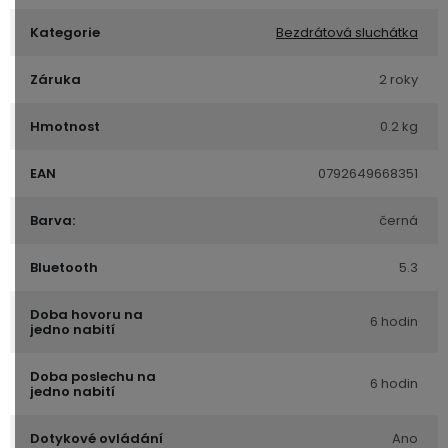
Kategorie
Bezdrátová sluchátka
Záruka
2 roky
Hmotnost
0.2 kg
EAN
0792649668351
Barva:
černá
Bluetooth
5.3
Doba hovoru na
6 hodin
jedno nabití
Doba poslechu na
6 hodin
jedno nabití
Dotykové ovládání
Ano