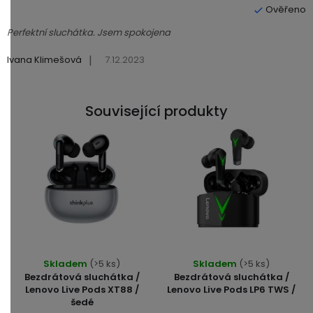
Hodnocení produktu je 5 z 5 hvězdiček.
i
s
Perfektní sluchátka. Jsem spokojena
h
|
Ivana Klimešová
7.12.2023
o
d
n
Související produkty
o
c
e
n
í
Skladem
(>5 ks)
Skladem
(>5 ks)
Bezdrátová sluchátka /
Bezdrátová sluchátka /
Lenovo Live Pods XT88 /
Lenovo Live Pods LP6 TWS /
šedé