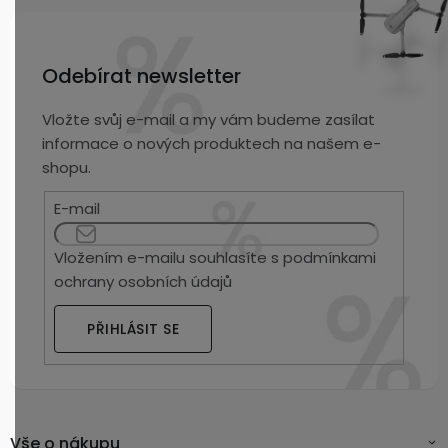
Odebírat newsletter
Vložte svůj e-mail a my vám budeme zasílat
informace o nových produktech na našem e-
shopu.
E-mail
Vložením e-mailu souhlasíte s
podmínkami
ochrany osobních údajů
PŘIHLÁSIT SE
Vše o nákupu