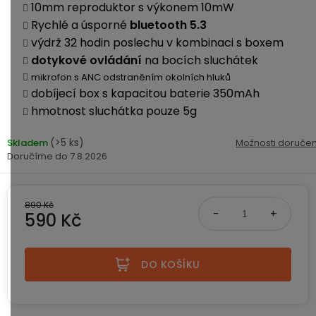
ke
disky
na
10mm reproduktor s výkonem 10mW
kamerám
zmrzlinu
Rychlé a úsporné
bluetooth 5.3
Sada
a
Napájecí
S
Paměťové
výdrž 32 hodin poslechu v kombinaci s boxem
dronu
ledovou
kabely
dotykovým
Bateriové
karty
dotykové ovládání
na bocích sluchátek
se
tříšť
displejem
WiFi
2
mikrofon s ANC odstraněním okolních hluků
kamery
Příslušenství
bateriemi
dobíjecí box s kapacitou baterie 350mAh
Příslušenství
Bone
hmotnost sluchátka pouze 5g
do
Conduction
Bateriové
Sada
auta
4G
(>5 ks)
Skladem
Možnosti doručen
dronu
kamery
Lenovo
7.8.2026
se
Napájecí
Napájecí
Day's
3
adaptéry
kabely
bateriemi
Wifi
kamery
890 Kč
Ear
590 Kč
Doplňkové
Hook
Náhradní
služby
-
Měrná cena:
díly
Bateriové
za
a
4G
DO KOŠÍKU
uši
příslušenství
kamery
DOPLŇKOVÝ
Obchodní
(SIM)
PRODEJ
podmínky
S