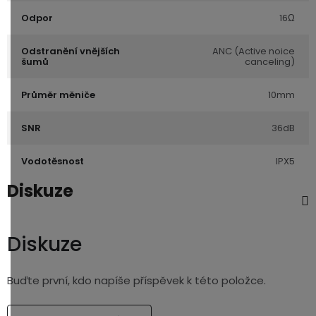
Odpor
16Ω
Odstranění vnějších
ANC (Active noice
šumů
canceling)
Průměr měniče
10mm
SNR
36dB
Vodotěsnost
IPX5
Diskuze
Diskuze
Buďte první, kdo napíše příspěvek k této položce.