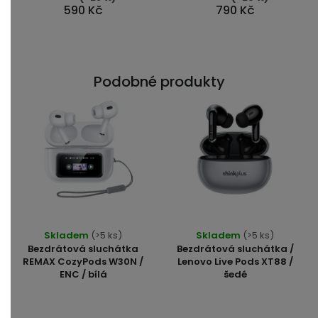
590 Kč
790 Kč
hvězdiček.
Podobné produkty
Skladem
(>5 ks)
Skladem
(>5 ks)
Bezdrátová sluchátka
Bezdrátová sluchátka /
REMAX CozyPods W30N /
Lenovo Live Pods XT88 /
ENC / bílá
šedé