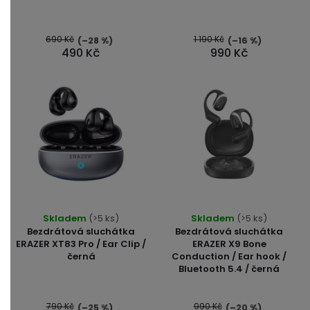
690 Kč
1 190 Kč
(–28 %)
(–16 %)
490 Kč
990 Kč
Průměrné
Skladem
(>5 ks)
Skladem
(>5 ks)
hodnocení
Bezdrátová sluchátka
Bezdrátová sluchátka
produktu
ERAZER XT83 Pro / Ear Clip /
ERAZER X9 Bone
černá
Conduction / Ear hook /
je
Bluetooth 5.4 / černá
4,5
z
5
790 Kč
990 Kč
(–25 %)
(–20 %)