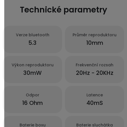
Technické parametry
Verze bluetooth
Průměr reproduktoru
5.3
10mm
Výkon reproduktoru
Frekvenční rozsah
30mW
20Hz - 20KHz
Odpor
Latence
16 Ohm
40mS
Baterie boxu
Baterie sluchátka