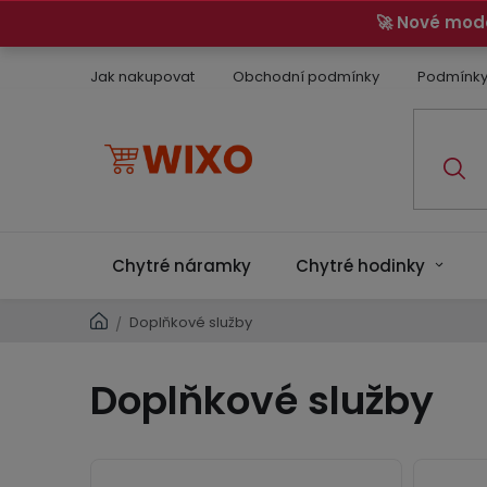
Přejít
🚀 Nové mod
na
obsah
Jak nakupovat
Obchodní podmínky
Podmínky
Chytré náramky
Chytré hodinky
Domů
Doplňkové služby
/
Doplňkové služby