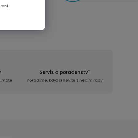
vení
n
Servis a poradenství
ra máte
Poradíme, když si nevíte s něčím rady