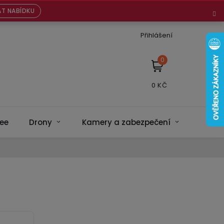
T NABÍDKU
Přihlášení
NÁKUPNÍ
KOŠÍK
ee
Drony
Kamery a zabezpečení
Bateri