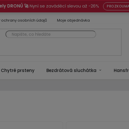
ely DRONŮ 🚀
Nyní se zaváděcí slevou až -26%
PROZKOUMA
 ochrany osobních údajů
Moje objednávka
Chytré prsteny
Bezdrátová sluchátka
Hansfr