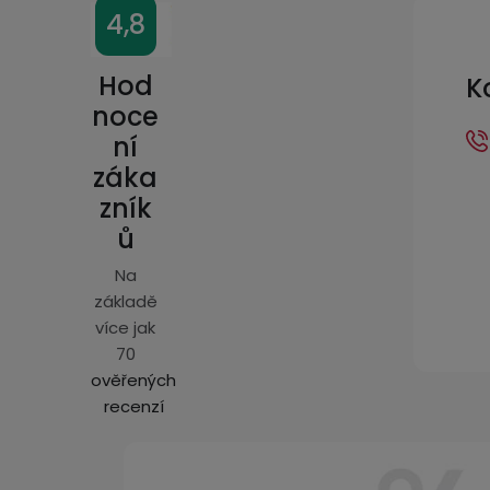
Z
4,8
á
p
Hod
K
a
noce
ní
t
záka
í
zník
ů
Na
základě
více jak
70
ověřených
recenzí