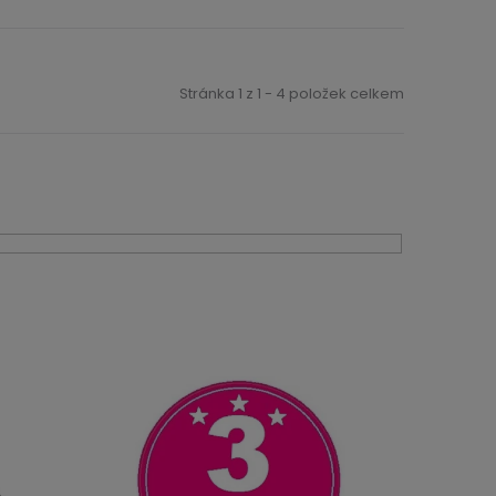
Stránka
1
z
1
-
4
položek celkem