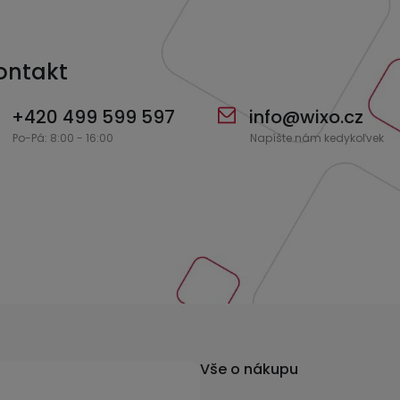
p
i
s
ontakt
u
+420 499 599 597
info
@
wixo.cz
Vše o nákupu