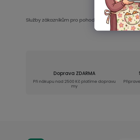
Služby zákazníkům pro pohodlný a bezpečný nák
Doprava ZDARMA
Při nákupu nad 2500 Kč platíme dopravu
Připrav
my