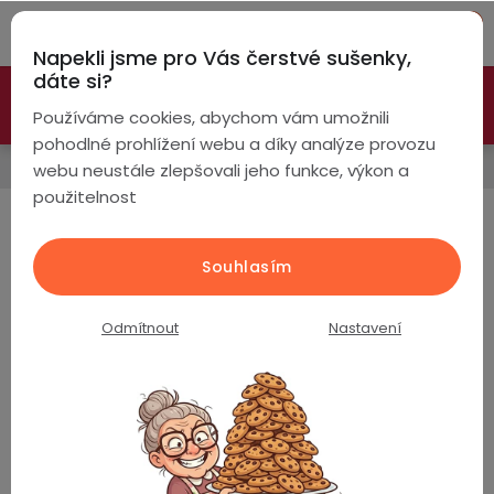
Přejít
Hleda
na
Napekli jsme pro Vás čerstvé sušenky,
obsah
NÁ
dáte si?
🚀 Nové modely DRONŮ 🚀
Nyní se zaváděcí slevou až
KO
Chytré
Používáme cookies, abychom vám umožnili
náramky
-26%
PROZKOUMAT NABÍDKU
pohodlné prohlížení webu a díky analýze provozu
Kamery a zabezpečení
webu neustále zlepšovali jeho funkce, výkon a
Chytré
použitelnost
hodinky
Bateriové 4G kamery (SIM
karta)
Chytré
Chytré
Souhlasím
hodinky
prsteny
podle
Nejprodávanější
Odmítnout
Nastavení
Bezdrátová
Dámské
sluchátka
Bateriová 4G kamera Edge EP300AU / baterie
9600mAh / 5W solární panel / rozlišení 3MP
Pánské
Herní
Hansfree
Skladem
(>5 ks)
sluchátka
3 190 Kč
Dětské
Drony