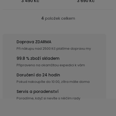
3 490 Kč
3 690 Kč
4
položek celkem
O
v
l
á
Doprava ZDARMA
d
Při nákupu nad 2500 Kč platíme dopravu my
a
c
99.8 % zboží skladem
í
Připraveno na okamžitou expedici k vám
p
Doručení do 24 hodin
r
Pokud nakoupíte do 10:00, zítra máte doma
v
k
Servis a poradenství
y
Poradíme, když si nevíte s něčím rady
v
ý
p