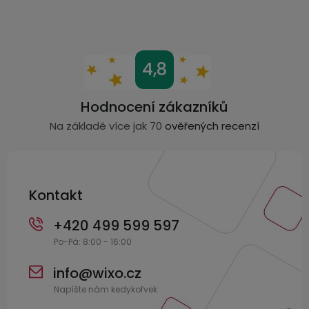
i
s
u
Z
4,8
á
p
Hodnocení zákazníků
a
Na základě více jak 70
ověřených recenzí
t
í
Kontakt
+420 499 599 597
info
@
wixo.cz