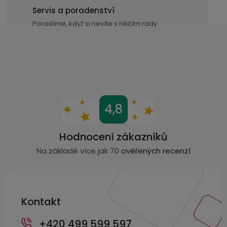
k
Servis a poradenství
y
Poradíme, když si nevíte s něčím rady
v
ý
p
i
s
u
Z
4,8
á
p
Hodnocení zákazníků
a
Na základě více jak 70
ověřených recenzí
t
í
Kontakt
+420 499 599 597