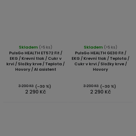
Skladem
(>5 ks)
Skladem
(>5 ks)
PulsGo HEALTH ET572 Fit /
PulsGo HEALTH GE30 Fit /
EKG / Krevní tlak / Cukr v
EKG / Krevní tlak / Teplota /
krvi / Složky krve / Teplota /
Cukr v krvi / Složky krve /
Hovory / AI asistent
Hovory
3 290 Kč
3 290 Kč
(–30 %)
(–30 %)
2 290 Kč
2 290 Kč