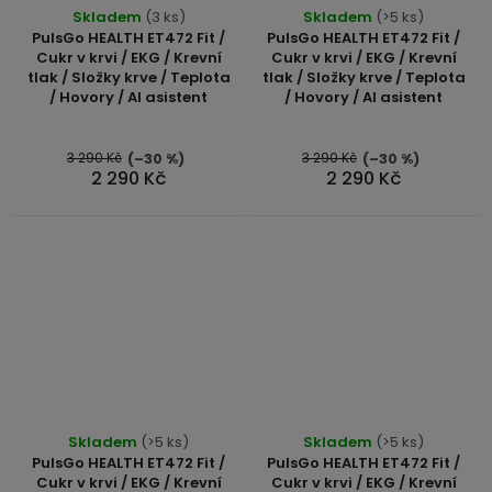
Skladem
(3 ks)
Skladem
(>5 ks)
PulsGo HEALTH ET472 Fit /
PulsGo HEALTH ET472 Fit /
Cukr v krvi / EKG / Krevní
Cukr v krvi / EKG / Krevní
tlak / Složky krve / Teplota
tlak / Složky krve / Teplota
/ Hovory / AI asistent
/ Hovory / AI asistent
3 290 Kč
3 290 Kč
(–30 %)
(–30 %)
2 290 Kč
2 290 Kč
Průměrné
Skladem
(>5 ks)
Skladem
(>5 ks)
hodnocení
PulsGo HEALTH ET472 Fit /
PulsGo HEALTH ET472 Fit /
produktu
Cukr v krvi / EKG / Krevní
Cukr v krvi / EKG / Krevní