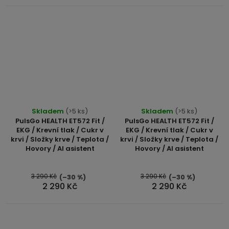
Skladem
(>5 ks)
Skladem
(>5 ks)
PulsGo HEALTH ET572 Fit /
PulsGo HEALTH ET572 Fit /
EKG / Krevní tlak / Cukr v
EKG / Krevní tlak / Cukr v
krvi / Složky krve / Teplota /
krvi / Složky krve / Teplota /
Hovory / AI asistent
Hovory / AI asistent
3 290 Kč
3 290 Kč
(–30 %)
(–30 %)
2 290 Kč
2 290 Kč