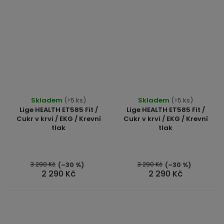
Průměrné
Průměrné
Skladem
(>5 ks)
Skladem
(>5 ks)
hodnocení
hodnocení
Lige HEALTH ET585 Fit /
Lige HEALTH ET585 Fit /
produktu
produktu
Cukr v krvi / EKG / Krevní
Cukr v krvi / EKG / Krevní
tlak
tlak
je
je
5,0
5,0
z
z
5
5
3 290 Kč
3 290 Kč
(–30 %)
(–30 %)
2 290 Kč
2 290 Kč
hvězdiček.
hvězdiček.