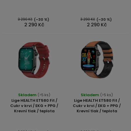
d
displejem
Bateriové
SKLAD
Kontakty
5,0
4G
u
z
kamery
Air
5
3 290 Kč
3 290 Kč
VÝPRODEJ
(–30 %)
(–30 %)
k
(SIM
Conduction
2 290 Kč
2 290 Kč
hvězdiček.
karta)
bezdrátová
t
sluchátka
ů
Sportovní
sluchátka
Průměrné
Skladem
(>5 ks)
Skladem
(>5 ks)
hodnocení
Lige HEALTH ET580 Fit /
Lige HEALTH ET580 Fit /
produktu
Cukr v krvi / EKG + PPG /
Cukr v krvi / EKG + PPG /
Krevní tlak / teplota
Krevní tlak / teplota
je
5,0
z