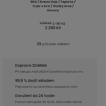
EKG / Krevní tlak / Teplota /
Cukr v krvi / Složky krve /
Hovory
3 290 Kč
(–30 %)
2 290 Kč
29
položek celkem
O
v
l
á
Doprava ZDARMA
d
Při nákupu nad 2500 Kč platíme dopravu my
a
c
99.8 % zboží skladem
í
Připraveno na okamžitou expedici k vám
p
Doručení do 24 hodin
r
Pokud nakoupíte do 10:00, zítra máte doma
v