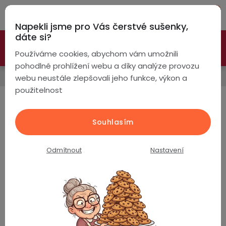
Přejít
Hleda
na
Napekli jsme pro Vás čerstvé sušenky,
obsah
NÁ
dáte si?
🚀 Nové modely DRONŮ 🚀
Nyní se zaváděcí slevou až
KO
Chytré
Používáme cookies, abychom vám umožnili
náramky
-26%
PROZKOUMAT NABÍDKU
pohodlné prohlížení webu a díky analýze provozu
Zdravotní chytré hodinky
webu neustále zlepšovali jeho funkce, výkon a
Chytré
použitelnost
hodinky
Měření tělesné teploty
Chytré
Chytré
Souhlasím
Nejprodávanější
hodinky
prsteny
podle
Odmítnout
Nastavení
Bezdrátová
PulsGo HEALTH ET472 Fit / Cukr v krvi / EKG /
Dámské
sluchátka
Krevní tlak / Složky krve / Teplota / Hovory / AI
asistent
Pánské
Herní
Hansfree
Skladem
(>5 ks)
sluchátka
2 290 Kč
Dětské
Drony