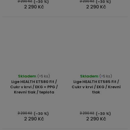
5
3 290 Kč
3 290 Kč
(–30 %)
(–30 %)
2 290 Kč
2 290 Kč
hvězdiček.
Průměrné
Skladem
(>5 ks)
Skladem
(>5 ks)
hodnocení
Lige HEALTH ET580 Fit /
Lige HEALTH ET585 Fit /
produktu
Cukr v krvi / EKG + PPG /
Cukr v krvi / EKG / Krevní
Krevní tlak / teplota
tlak
je
5,0
z
5
3 290 Kč
3 290 Kč
(–30 %)
(–30 %)
2 290 Kč
2 290 Kč
hvězdiček.