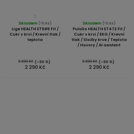
Průměrné
Průměrné
Skladem
hodnocení
(>5 ks)
Skladem
(>5 ks)
hodnocení
Lige HEALTH ET585 Fit /
PulsGo HEALTH ET472 Fit /
produktu
produktu
Cukr v krvi / Krevní tlak /
Cukr v krvi / EKG / Krevní
je
teplota
tlak / Složky krve / Teplota
je
4,0
/ Hovory / AI asistent
5,0
z
z
5
5
3 290 Kč
3 290 Kč
(–30 %)
(–30 %)
hvězdiček.
2 290 Kč
2 290 Kč
hvězdiček.