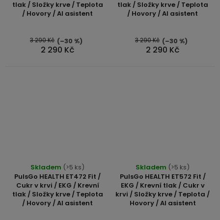
tlak / Složky krve / Teplota
tlak / Složky krve / Teplota
je
/ Hovory / AI asistent
/ Hovory / AI asistent
5,0
z
5
3 290 Kč
3 290 Kč
(–30 %)
(–30 %)
2 290 Kč
2 290 Kč
hvězdiček.
Průměrné
Průměrné
Skladem
(>5 ks)
Skladem
(>5 ks)
hodnocení
hodnocení
PulsGo HEALTH ET472 Fit /
PulsGo HEALTH ET572 Fit /
produktu
produktu
Cukr v krvi / EKG / Krevní
EKG / Krevní tlak / Cukr v
tlak / Složky krve / Teplota
krvi / Složky krve / Teplota /
je
je
/ Hovory / AI asistent
Hovory / AI asistent
5,0
5,0
z
z