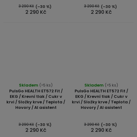
5
5
3 290 Kč
3 290 Kč
(–30 %)
(–30 %)
2 290 Kč
2 290 Kč
hvězdiček.
hvězdiček.
Skladem
(>5 ks)
Skladem
(>5 ks)
PulsGo HEALTH ET572 Fit /
PulsGo HEALTH ET572 Fit /
EKG / Krevní tlak / Cukr v
EKG / Krevní tlak / Cukr v
krvi / Složky krve / Teplota /
krvi / Složky krve / Teplota /
Hovory / AI asistent
Hovory / AI asistent
3 290 Kč
3 290 Kč
(–30 %)
(–30 %)
2 290 Kč
2 290 Kč