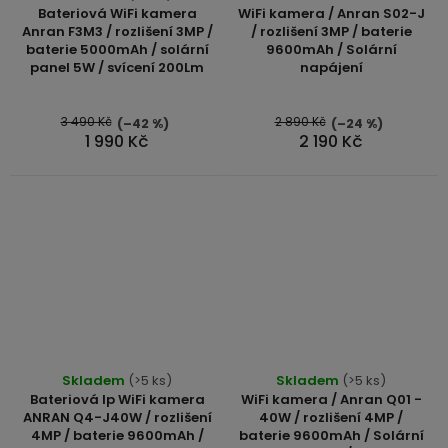
Bateriová WiFi kamera
WiFi kamera / Anran S02-J
Anran F3M3 / rozlišení 3MP /
/ rozlišení 3MP / baterie
baterie 5000mAh / solární
9600mAh / Solární
panel 5W / svícení 200Lm
napájení
3 490 Kč
2 890 Kč
(–42 %)
(–24 %)
1 990 Kč
2 190 Kč
Průměrné
Skladem
(>5 ks)
Skladem
(>5 ks)
hodnocení
Bateriová Ip WiFi kamera
WiFi kamera / Anran Q01 -
produktu
ANRAN Q4-J40W / rozlišení
40W / rozlišení 4MP /
4MP / baterie 9600mAh /
baterie 9600mAh / Solární
je