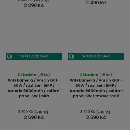
(–23 %)
2 490 Kč
2 290 Kč
DOPRAVA ZDARMA
DOPRAVA ZDARMA
Skladem
(>5 ks)
Skladem
(>5 ks)
WiFi kamera / Anran Q01 -
WiFi kamera / Anran Q01 -
50W / rozlišení 5MP /
50W / rozlišení 5MP /
baterie 9600mAh / solární
baterie 9600mAh / solární
panel 5W / bílá
panel 5W / tmavě šedá
3 290 Kč
3 290 Kč
(–18 %)
(–18 %)
2 690 Kč
2 690 Kč