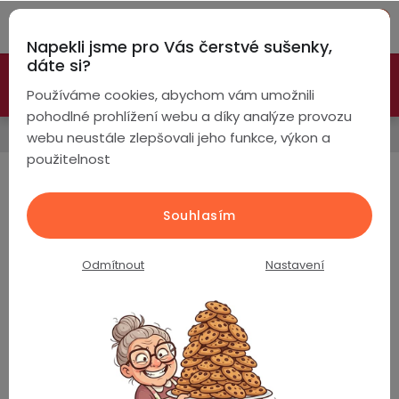
Přejít
Hleda
na
Napekli jsme pro Vás čerstvé sušenky,
obsah
NÁ
dáte si?
🚀 Nové modely DRONŮ 🚀
Nyní se zaváděcí slevou až
KO
Chytré
Používáme cookies, abychom vám umožnili
náramky
-26%
PROZKOUMAT NABÍDKU
pohodlné prohlížení webu a díky analýze provozu
Kamery a zabezpečení
webu neustále zlepšovali jeho funkce, výkon a
Chytré
použitelnost
hodinky
Bateriové WiFi kamery
Chytré
Chytré
Souhlasím
hodinky
prsteny
Sety bateriová
Solární panely
kamera se
podle
solárním panelem
Odmítnout
Nastavení
Bezdrátová
Dámské
sluchátka
Set bateriová
Bateriové kamery
kamera se
solárním panelem
Pánské
Herní
Hansfree
sluchátka
Nejprodávanější
Dětské
Drony