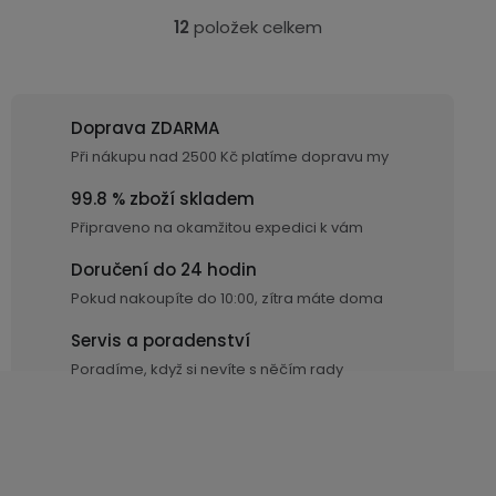
12
položek celkem
O
v
l
á
Doprava ZDARMA
d
Při nákupu nad 2500 Kč platíme dopravu my
a
c
99.8 % zboží skladem
í
Připraveno na okamžitou expedici k vám
p
Doručení do 24 hodin
r
Pokud nakoupíte do 10:00, zítra máte doma
v
k
Servis a poradenství
y
Poradíme, když si nevíte s něčím rady
v
ý
p
i
s