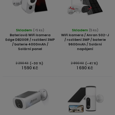
u
displejem
Bateriové
SKLAD
Kontakty
i
k
4G
s
kamery
Air
t
VÝPRODEJ
(SIM
Conduction
p
ů
karta)
bezdrátová
r
Skladem
(>5 ks)
Skladem
(5 ks)
sluchátka
Bateriová WiFi kamera
WiFi kamera / Anran S02-J
o
Edge DB200R / rozlišení 3MP
/ rozlišení 3MP / baterie
/ baterie 4000mAh /
9600mAh / Solární
Sportovní
d
Solární panel
napájení
sluchátka
u
2 290 Kč
2 890 Kč
(–30 %)
(–41 %)
k
1 590 Kč
1 690 Kč
t
ů