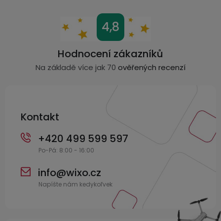
u
Z
4,8
á
p
Hodnocení zákazníků
a
Na základě více jak 70
ověřených recenzí
t
í
Kontakt
+420 499 599 597
info
@
wixo.cz