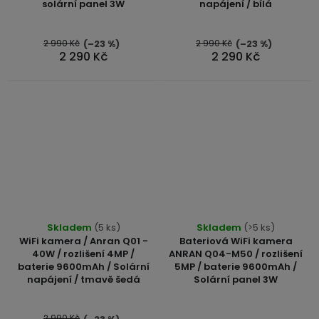
solární panel 3W
napájení / bílá
5,0
z
5
2 990 Kč
2 990 Kč
(–23 %)
(–23 %)
2 290 Kč
2 290 Kč
hvězdiček.
Skladem
(5 ks)
Skladem
(>5 ks)
WiFi kamera / Anran Q01 -
Bateriová WiFi kamera
40W / rozlišení 4MP /
ANRAN Q04-M50 / rozlišení
baterie 9600mAh / Solární
5MP / baterie 9600mAh /
napájení / tmavě šedá
Solární panel 3W
2 990 Kč