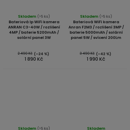
Skladem
(>5 ks)
Skladem
(>5 ks)
Bateriová Ip WiFi kamera
Bateriová WiFi kamera
ANRAN C3-40W / rozlišení
Anran F2M3 / rozlišení 3MP /
4MP / baterie 5200mAh /
baterie 5000mAh / solární
solární panel 3W
panel 5W / svícení 200Lm
2 490 Kč
3 490 Kč
(–24 %)
(–42 %)
1 890 Kč
1 990 Kč
Skladem
(>5 ks)
Skladem