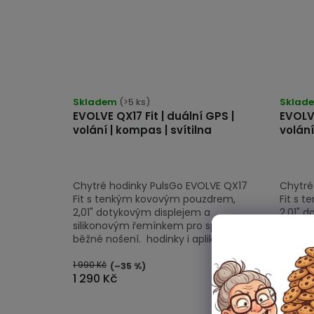
Skladem
(>5 ks)
Sklad
EVOLVE QX17 Fit | duální GPS |
EVOLVE
volání | kompas | svítilna
volání
Chytré hodinky PulsGo EVOLVE QX17
Chytré
Fit s tenkým kovovým pouzdrem,
Fit s 
2,01" dotykovým displejem a
2,01" 
silikonovým řemínkem pro sport i
siliko
běžné nošení. hodinky i aplikace v...
běžné n
1 990 Kč
1 990 Kč
(–35 %)
1 290 Kč
1 290 