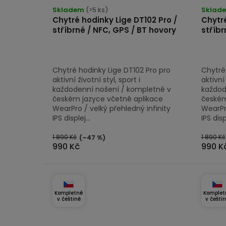
hodnocení
Skladem
(>5 ks)
Sklad
d
Chytré hodinky Lige DT102 Pro /
Chytré
produktu
u
stříbrné / NFC, GPS / BT hovory
stříbr
je
k
5,0
z
t
Chytré hodinky Lige DT102 Pro pro
Chytré
5
ů
aktivní životní styl, sport i
aktivní 
hvězdiček.
každodenní nošení / kompletně v
každod
českém jazyce včetně aplikace
českém
WearPro / velký přehledný infinity
WearPro
IPS displej...
IPS displ
1 890 Kč
1 890 Kč
(–47 %)
990 Kč
990 K
Kompletně
Komplet
v češtině
v češti