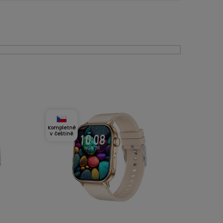
Kompletně
v češtině