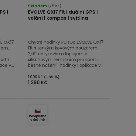
Skladem
(>5 ks)
PS |
EVOLVE QX17 Fit | duální GPS |
volání | kompas | svítilna
VE QX17
Chytré hodinky PulsGo EVOLVE QX17
rem,
Fit s tenkým kovovým pouzdrem,
2,01" dotykovým displejem a
rt i
silikonovým řemínkem pro sport i
ce v...
běžné nošení. hodinky i aplikace v...
1 990 Kč
(–35 %)
1 290 Kč
Kompletně
v češtině