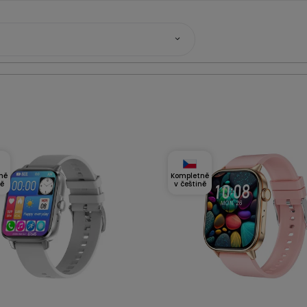
ně
Kompletně
ně
v češtině