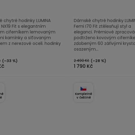
5,0
z
 chytré hodinky LUMINA
Dámské chytré hodinky LUMI
5
 NX19 Fit s elegantním
Femi I70 Fit ztělesňují styl a
ček.
hvězdiček.
ým ciferníkem lemovaným
eleganci. Prémiové zpracován
i kamínky a síťovaným
podtrženo kovovým ciferní
em z nerezové oceli. hodinky
zdobeným 60 zářivými krysta
osazeným...
č
2 490 Kč
(–33 %)
(–28 %)
Kč
1 790 Kč
ně
Kompletně
ně
v češtině