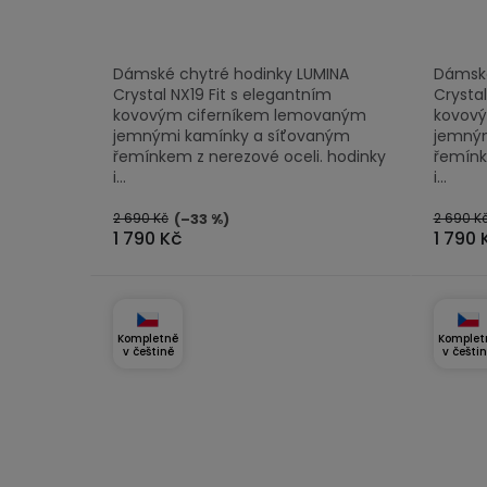
5,0
4,5
z
z
Dámské chytré hodinky LUMINA
Dámské
5
5
Crystal NX19 Fit s elegantním
Crystal
hvězdiček.
hvězdi
kovovým ciferníkem lemovaným
kovov
jemnými kamínky a síťovaným
jemným
řemínkem z nerezové oceli. hodinky
řemínk
i...
i...
2 690 Kč
2 690 K
(–33 %)
1 790 Kč
1 790 
Kompletně
Komplet
v češtině
v češti