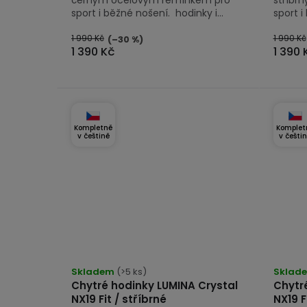
sport i běžné nošení. hodinky i...
sport i
1 990 Kč
1 990 Kč
(–30 %)
1 390 Kč
1 390 
Kompletně
Komplet
v češtině
v češti
Průměrné
Průmě
hodnocení
Skladem
(>5 ks)
hodno
Sklad
Chytré hodinky LUMINA Crystal
Chytr
produktu
produk
NX19 Fit / stříbrné
NX19 F
je
je