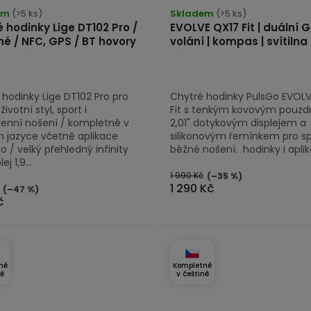
em
(>5 ks)
Skladem
(>5 ks)
 hodinky Lige DT102 Pro /
EVOLVE QX17 Fit | duální G
né / NFC, GPS / BT hovory
volání | kompas | svítilna
 hodinky Lige DT102 Pro pro
Chytré hodinky PulsGo EVOL
životní styl, sport i
Fit s tenkým kovovým pouzd
enní nošení / kompletně v
2,01" dotykovým displejem a
 jazyce včetně aplikace
silikonovým řemínkem pro spo
 / velký přehledný infinity
běžné nošení. hodinky i aplika
ej 1,9...
1 990 Kč
(–35 %)
1 290 Kč
(–47 %)
č
ně
Kompletně
ně
v češtině