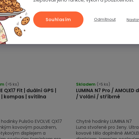
ně
Kompletně
Souhlasím
Odmítnout
Nasta
ně
v češtině
em
(>5 ks)
Skladem
(>5 ks)
 QX17 Fit | duální GPS |
LUMINA N7 Pro / AMOLED d
 | kompas | svítilna
/ Volání / stříbrné
 hodinky PulsGo EVOLVE QX17
Chytré hodinky LUMINA N7
tenkým kovovým pouzdrem,
Luna stvořené pro ženy. Ultr
dotykovým displejem a
kovové tělo doplněné AMOL
ným ocelovým řemínkem pro
displejem, jemným ocelový