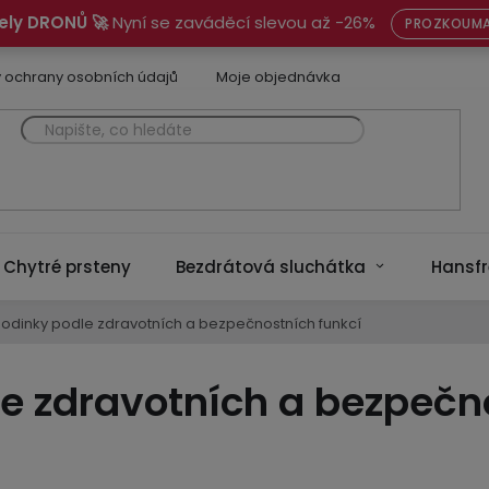
ely DRONŮ 🚀
Nyní se zaváděcí slevou až -26%
PROZKOUMA
 ochrany osobních údajů
Moje objednávka
Chytré prsteny
Bezdrátová sluchátka
Hansfr
hodinky podle zdravotních a bezpečnostních funkcí
e zdravotních a bezpečn