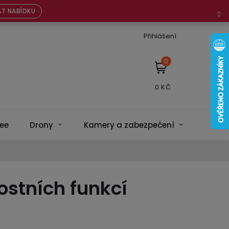
T NABÍDKU
Přihlášení
NÁKUPNÍ
KOŠÍK
ee
Drony
Kamery a zabezpečení
Bateri
ostních funkcí