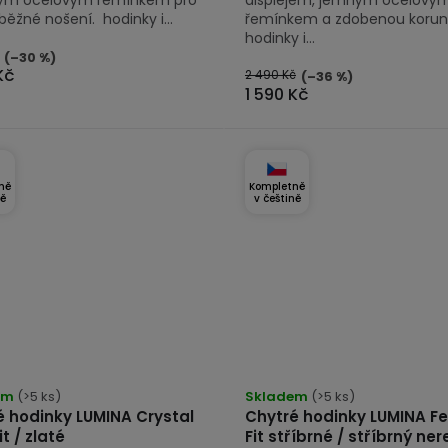
 běžné nošení. hodinky i...
řemínkem a zdobenou korun
hodinky i...
(–30 %)
Kč
2 490 Kč
(–36 %)
1 590 Kč
ně
Kompletně
ně
v češtině
rné
Průměrné
cení
em
(>5 ks)
hodnocení
Skladem
(>5 ks)
é hodinky LUMINA Crystal
Chytré hodinky LUMINA Fe
tu
produktu
it / zlaté
Fit stříbrné / stříbrný ner
je