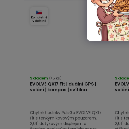
Kompletně
Komplet
v češtině
v češti
Skladem
(>5 ks)
Sklad
EVOLVE QX17 Fit | duální GPS |
EVOLVE
volání | kompas | svítilna
volání
Chytré hodinky PulsGo EVOLVE QX17
Chytré
Fit s tenkým kovovým pouzdrem,
Fit s 
2,01" dotykovým displejem a
2,01" 
černým ocelovým řemínkem pro
stříbr