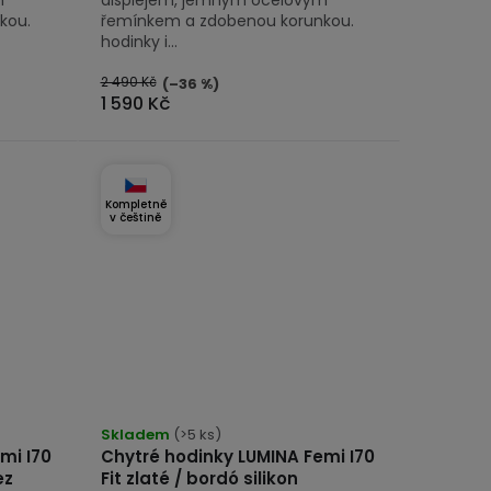
kou.
řemínkem a zdobenou korunkou.
hodinky i...
2 490 Kč
(–36 %)
1 590 Kč
Kompletně
v češtině
Skladem
(>5 ks)
mi I70
Chytré hodinky LUMINA Femi I70
ez
Fit zlaté / bordó silikon