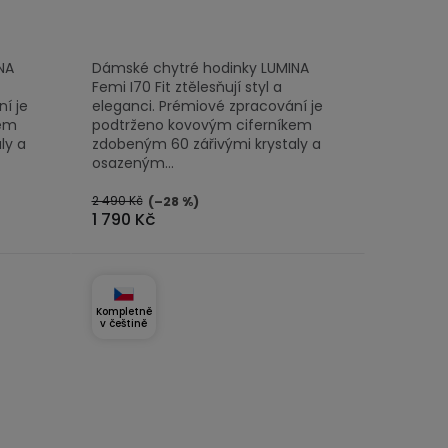
NA
Dámské chytré hodinky LUMINA
Femi I70 Fit ztělesňují styl a
í je
eleganci. Prémiové zpracování je
kem
podtrženo kovovým ciferníkem
ly a
zdobeným 60 zářivými krystaly a
osazeným...
2 490 Kč
(–28 %)
1 790 Kč
Kompletně
v češtině