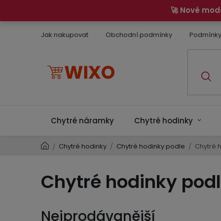
Přejít
🚀 Nové mod
na
obsah
Jak nakupovat
Obchodní podmínky
Podmínky
Chytré náramky
Chytré hodinky
Domů
Chytré hodinky
/
Chytré hodinky podle
/
Chytré 
/
Chytré hodinky podl
Nejprodávanější