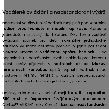
Vzdálené ovládání a nadstandardní výdrž
Nastavení většiny funkcí hodinek mají plně pod kontrolou
rodiče prostřednictvím mobilní aplikace
, kterou si
jednoduše nainstalují do telefonu. Díky tomu zůstává
ovládání hodinek pro děti maximálně jednoduché,
zatímco vy máte neustálý přehled o jejich používání.
Aplikace umožňuje
vzdálenou správu hodinek
– od
odposlechu s nahráváním, živého náhledu přes kameru,
čtení zpráv přijatých v hodinkách až po
blokaci
neznámých kontaktů
, úplné vypnutí hodinek nebo
nastavení
režimu nerušit
a dalších bezpečnostních
funkcí. Rodičovská kontrola je tak vždy po ruce.
Hodinky PulsGo KIDS Cool D8 mají
baterii s kapacitou
850 mAh
a
úsporným čtyřjádrovým procesorem
Cortex™ A53 MP, díky čemuž dosahují
nadstandardní