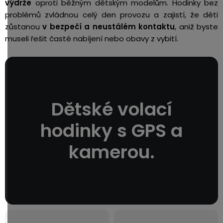
výdrže
oproti běžným dětským modelům. Hodinky bez
problémů zvládnou celý den provozu a zajistí, že děti
zůstanou
v bezpečí a neustálém kontaktu
, aniž byste
museli řešit časté nabíjení nebo obavy z vybití.
Dětské volací
hodinky s GPS a
kamerou.