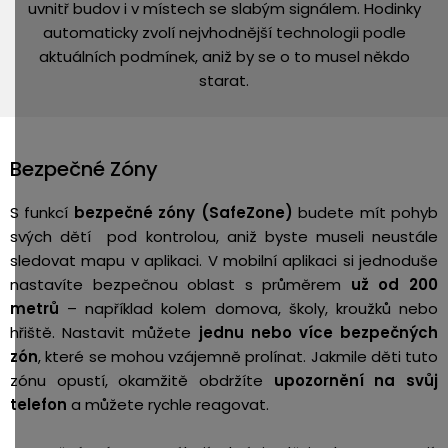
uvnitř budov i v místech se slabým signálem. Hodinky
automaticky zvolí nejvhodnější technologii podle
aktuálních podmínek, aniž by se o to musel někdo
starat.
Bezpečné Zóny
S funkcí
bezpečné zóny (SafeZone)
budete mít pohyb
svých dětí pod kontrolou, aniž byste museli neustále
sledovat mapu v aplikaci. V mobilní aplikaci si jednoduše
nastavíte bezpečnou oblast s průměrem
už od 200
metrů
– například kolem domova, školy, kroužků nebo
hřiště. Nastavit můžete
jednu nebo více bezpečných
zón
, které se mohou vzájemně prolínat. Jakmile děti tuto
zónu opustí, okamžitě obdržíte
upozornění na svůj
telefon
a můžete rychle reagovat.