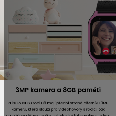
3MP kamera a 8GB paměti
PulsGo KIDS Cool D8 mají přední straně ciferníku 3MP
kameru, která slouží pro videohovory s rodiči, tak
umožňuje dětem pořizovat vlastní fotografie a videa.