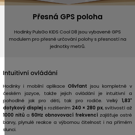
Přesná GPS poloha
Hodinky PulsGo KIDS Cool D8 jsou vybavené GPS
modulem pro přesné určování polohy s přesností na
jednotky metrů.
Intuitivní ovládání
Hodinky i mobilní aplikace
Olivfant
jsou kompletně v
českém jazyce, takže jejich ovládání je intuitivní a
pohodlné jak pro děti, tak pro rodiče. Velký
1,83"
dotykový displej
s rozlišením
240 × 280 px
, svítivostí až
1000 nitů
a
60Hz obnovovací frekvencí
zajišťuje ostré
barvy, plynulé reakce a výbornou čitelnost i na přímém
slunci.