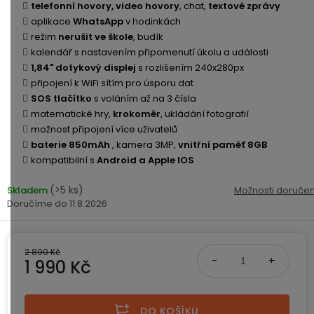
ke
disky
na
telefonní hovory, video hovory
, chat,
textové zprávy
kamerám
zmrzlinu
aplikace
WhatsApp
v hodinkách
Sada
a
Napájecí
S
režim
nerušit ve škole
, budík
Paměťové
dronu
ledovou
kabely
dotykovým
kalendář s nastavením připomenutí úkolu a události
Bateriové
karty
se
tříšť
displejem
1,84" dotykový displej
s rozlišením 240x280px
WiFi
2
připojení k WiFi sítím pro úsporu dat
kamery
Příslušenství
bateriemi
SOS tlačítko
s voláním až na 3 čísla
Příslušenství
Bone
do
matematické hry,
krokoměr
, ukládání fotografií
Conduction
Bateriové
Sada
auta
možnost připojení více uživatelů
4G
dronu
baterie 850mAh
, kamera 3MP,
vnitřní paměť 8GB
kamery
Lenovo
se
kompatibilní s
Android a Apple IOS
Napájecí
Napájecí
Day's
3
adaptéry
kabely
bateriemi
Wifi
(>5 ks)
Skladem
Možnosti doručen
kamery
11.8.2026
Ear
Doplňkové
Hook
Náhradní
služby
-
díly
Bateriové
za
2 890 Kč
a
4G
1 990 Kč
uši
příslušenství
kamery
DOPLŇKOVÝ
Obchodní
(SIM)
PRODEJ
podmínky
Měrná cena:
S
DO KOŠÍKU