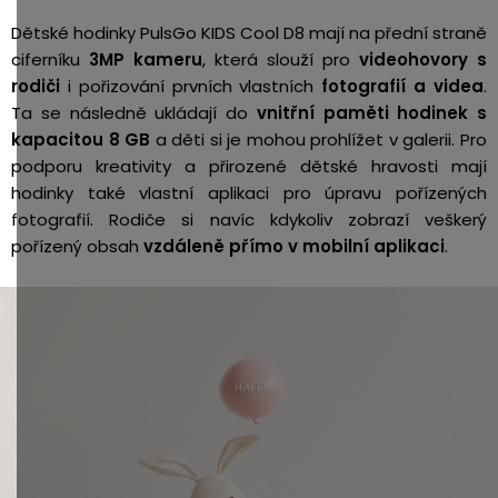
Dětské hodinky PulsGo KIDS Cool D8 mají na přední straně
ciferníku
3MP kameru
, která slouží pro
videohovory s
rodiči
i pořizování prvních vlastních
fotografií a videa
.
Ta se následně ukládají do
vnitřní paměti hodinek s
kapacitou 8 GB
a děti si je mohou prohlížet v galerii. Pro
podporu kreativity a přirozené dětské hravosti mají
hodinky také vlastní aplikaci pro úpravu pořízených
fotografií. Rodiče si navíc kdykoliv zobrazí veškerý
pořízený obsah
vzdáleně přímo v mobilní aplikaci
.