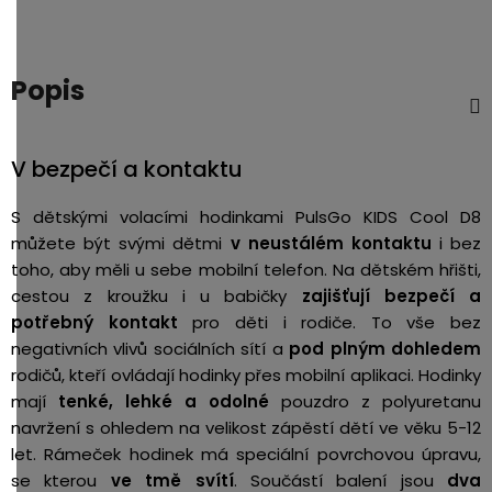
Popis
V bezpečí a kontaktu
S dětskými volacími hodinkami PulsGo KIDS Cool D8
můžete být svými dětmi
v neustálém kontaktu
i bez
toho, aby měli u sebe mobilní telefon. Na dětském hřišti,
cestou z kroužku i u babičky
zajišťují bezpečí a
potřebný kontakt
pro děti i rodiče. To vše bez
negativních vlivů sociálních sítí a
pod plným dohledem
rodičů, kteří ovládají hodinky přes mobilní aplikaci. Hodinky
mají
tenké, lehké a odolné
pouzdro z polyuretanu
navržení s ohledem na velikost zápěstí dětí ve věku 5-12
let. Rámeček hodinek má speciální povrchovou úpravu,
se kterou
ve tmě svítí
. Součástí balení jsou
dva