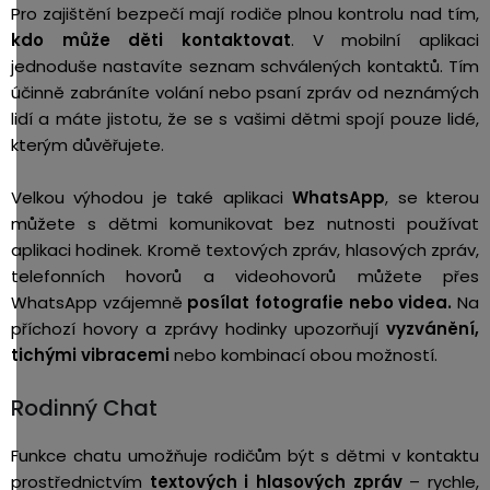
Pro zajištění bezpečí mají rodiče plnou kontrolu nad tím,
kdo může děti kontaktovat
. V mobilní aplikaci
jednoduše nastavíte seznam schválených kontaktů. Tím
účinně zabráníte volání nebo psaní zpráv od neznámých
lidí a máte jistotu, že se s vašimi dětmi spojí pouze lidé,
kterým důvěřujete.
Velkou výhodou je také aplikaci
WhatsApp
, se kterou
můžete s dětmi komunikovat bez nutnosti používat
aplikaci hodinek. Kromě textových zpráv, hlasových zpráv,
telefonních hovorů a videohovorů můžete přes
WhatsApp vzájemně
posílat fotografie nebo videa.
Na
příchozí hovory a zprávy hodinky upozorňují
vyzvánění,
tichými vibracemi
nebo kombinací obou možností.
Rodinný Chat
Funkce chatu umožňuje rodičům být s dětmi v kontaktu
prostřednictvím
textových i hlasových zpráv
– rychle,