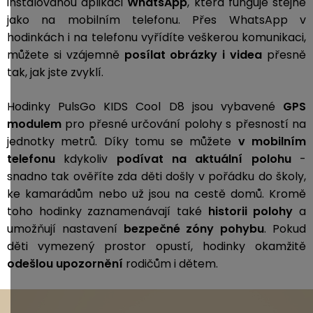
instalovanou aplikaci
WhatsApp
, která funguje stejně
jako na mobilním telefonu. Přes WhatsApp v
hodinkách i na telefonu vyřídíte veškerou komunikaci,
můžete si vzájemně
posílat obrázky i videa
přesně
tak, jak jste zvyklí.
Hodinky PulsGo KIDS Cool D8 jsou vybavené
GPS
modulem
pro přesné určování polohy s přesností na
jednotky metrů. Díky tomu se můžete
v mobilním
telefonu
kdykoliv
podívat na aktuální polohu
-
snadno tak ověříte zda děti došly v pořádku do školy,
ke kamarádům nebo už jsou na cestě domů. Kromě
toho hodinky zaznamenávají také
historii polohy
a
umožňují nastavení
bezpečné zóny pohybu
. Pokud
děti vymezený prostor opustí, hodinky okamžitě
odešlou
upozornění
rodičům i dětem.