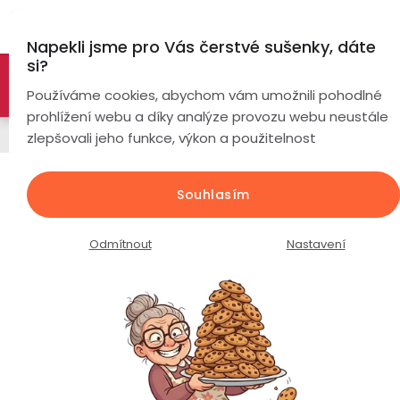
Přejít
Hl
na
Napekli jsme pro Vás čerstvé sušenky, dáte
obsah
si?
🚀 Nové modely DRONŮ 🚀
Nyní se zaváděcí slevou až
Chytré
Používáme cookies, abychom vám umožnili pohodlné
náramky
-26%
PROZKOUMAT NABÍDKU
prohlížení webu a díky analýze provozu webu neustále
Chytré hodinky
zlepšovali jeho funkce, výkon a použitelnost
Chytré
hodinky
Dětské volací GPS hodinky PulsGo
Souhlasím
KIDS Cool D8 / černé /
Chytré
Chytré
hodinky
prsteny
Průměrné
Podrobnosti hodnocení
Neohodnoceno
Odmítnout
Nastavení
podle
hodnocení
Bezdrátová
produktu
Dámské
sluchátka
je
0,0
Pánské
Herní
Hansfree
z
sluchátka
5
hvězdiček.
Dětské
Drony