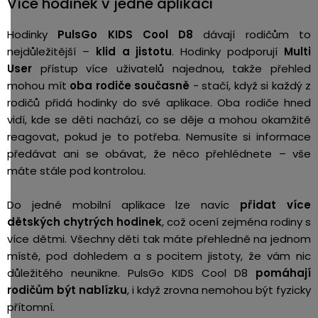
Více hodinek v jedné aplikaci
Hodinky
PulsGo KIDS Cool D8
dávají rodičům to
nejdůležitější –
klid a jistotu
. Hodinky podporují
Multi
User
přístup více uživatelů najednou, takže přehled
mohou mít
oba rodiče současně
- stačí, když si každý z
rodičů přidá hodinky do své aplikace. Oba rodiče hned
vidí, kde se děti nachází, co se děje a mohou okamžitě
reagovat, pokud je to potřeba. Nemusíte si informace
předávat ani se obávat, že něco přehlédnete – vše
máte stále pod kontrolou.
Do jedné mobilní aplikace lze navíc
přidat více
dětských chytrých hodinek
, což ocení zejména rodiny s
více dětmi. Všechny děti tak máte přehledně na jednom
místě, pod dohledem a s pocitem jistoty, že vám nic
důležitého neunikne. PulsGo KIDS Cool D8
pomáhají
rodičům být nablízku
, i když zrovna nemohou být fyzicky
přítomní.