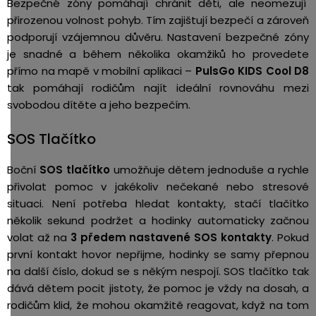
Bezpečné zóny pomáhají chránit děti, ale neomezují
přirozenou volnost pohyb. Tím zajištují bezpečí a zároveň
podporují vzájemnou důvěru. Nastavení bezpečné zóny
je snadné a během několika okamžiků ho provedete
přímo na mapě v mobilní aplikaci –
PulsGo KIDS Cool D8
tak pomáhají rodičům najít ideální rovnováhu mezi
svobodou dítěte a jeho bezpečím.
SOS Tlačítko
Boční
SOS tlačítko
umožňuje dětem jednoduše a rychle
přivolat pomoc v jakékoliv nečekané nebo stresové
situaci. Není potřeba hledat kontakty, stačí tlačítko
několik sekund podržet a hodinky automaticky začnou
volat až na
3
předem nastavené SOS kontakty
. Pokud
první kontakt hovor nepřijme, hodinky se samy přepnou
na další číslo, dokud se s někým nespojí. SOS tlačítko tak
dává dětem pocit jistoty, že pomoc je vždy na dosah, a
rodičům klid, že mohou okamžitě reagovat, když na tom