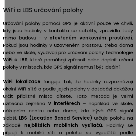
WiFi a LBS určování polohy
Určování polohy pomocí GPS je aktivní pouze ve chvíli,
kdy jsou hodinky v kontaktu se satelity, zpravidla tedy
mimo budovu - v
otevřeném venkovním prostředí
.
Pokud jsou hodinky v uzavřeném prostoru, třeba doma
nebo ve škole, využívají pro určování polohy technologie
WiFi a LBS
, které pomáhají zpřesnit nebo doplnit určení
polohy v místech, kde GPS signál nemusí být ideální.
WiFi lokalizace
funguje tak, že hodinky rozpoznávají
okolní WiFi sítě a podle jejich polohy v databázi dokážou
určit přibližné místo dítěte. Tato metoda je velmi
užitečná zejména
v interiérech
– například ve škole,
nákupním centru nebo doma, kde bývá GPS signál
slabší.
LBS (Location Based Service)
určuje polohu na
základě
nejbližších mobilních vysílačů
. Hodinky se
připojí k mobilní síti a poloha se vypočítá podle