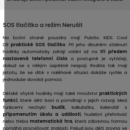
SOS tlačítko a režim Nerušit
Na boční straně pouzdra mají PulsGo KIDS Cool
D8
praktické SOS tlačítko
.
Při jeho dlouhém stisknutí
hodinky automaticky zahájí volání až na
tři předem
nastavená telefonní čísla
a postupně je vytáčejí,
dokud se s někým úspěšně nespojí. Rodiče tak mají
jistotu, že se dítě v naléhavé situaci dokáže rychle a
jednoduše dovolat pomoci.
Dětské chytré hodinky mají také množství
praktických
funkcí
, které děti baví a pomáhají v jejich rozvoji. Mezi
funkcemi nechybí
budík
, kalkulačka, kalendář s
připomenutím úkolu a události
, hudební přehrávač
nebo třeba
matematická hra
, která zábavnou formou
pomáhá procvičovat znalosti. Pokud jsou děti zrovna ve