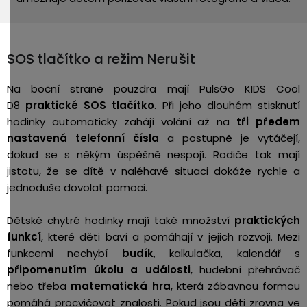
SOS tlačítko a režim Nerušit
Na boční straně pouzdra mají PulsGo KIDS Cool
D8
praktické SOS tlačítko
.
Při jeho dlouhém stisknutí
hodinky automaticky zahájí volání až na
tři předem
nastavená telefonní čísla
a postupně je vytáčejí,
dokud se s někým úspěšně nespojí. Rodiče tak mají
jistotu, že se dítě v naléhavé situaci dokáže rychle a
jednoduše dovolat pomoci.
Dětské chytré hodinky mají také množství
praktických
funkcí
, které děti baví a pomáhají v jejich rozvoji. Mezi
funkcemi nechybí
budík
, kalkulačka, kalendář s
připomenutím úkolu a události
, hudební přehrávač
nebo třeba
matematická hra
, která zábavnou formou
pomáhá procvičovat znalosti. Pokud jsou děti zrovna ve