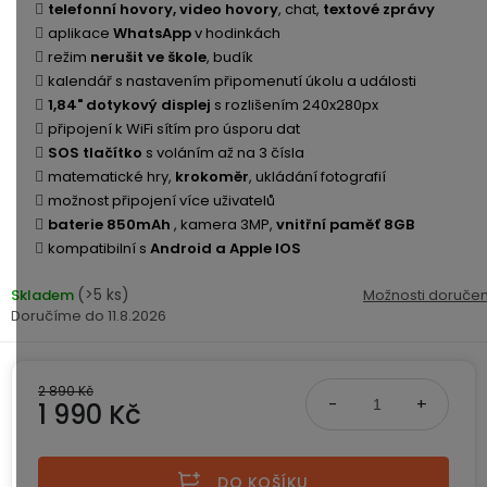
ke
disky
na
telefonní hovory, video hovory
, chat,
textové zprávy
kamerám
zmrzlinu
aplikace
WhatsApp
v hodinkách
Sada
a
Napájecí
S
režim
nerušit ve škole
, budík
Paměťové
dronu
ledovou
kabely
dotykovým
kalendář s nastavením připomenutí úkolu a události
Bateriové
karty
se
tříšť
displejem
1,84" dotykový displej
s rozlišením 240x280px
WiFi
2
připojení k WiFi sítím pro úsporu dat
kamery
Příslušenství
bateriemi
SOS tlačítko
s voláním až na 3 čísla
Příslušenství
Bone
do
matematické hry,
krokoměr
, ukládání fotografií
Conduction
Bateriové
Sada
auta
možnost připojení více uživatelů
4G
dronu
baterie 850mAh
, kamera 3MP,
vnitřní paměť 8GB
kamery
Lenovo
se
kompatibilní s
Android a Apple IOS
Napájecí
Napájecí
Day's
3
adaptéry
kabely
bateriemi
Wifi
(>5 ks)
Skladem
Možnosti doručen
kamery
11.8.2026
Ear
Doplňkové
Hook
Náhradní
služby
-
díly
Bateriové
za
2 890 Kč
a
4G
1 990 Kč
uši
příslušenství
kamery
DOPLŇKOVÝ
Obchodní
(SIM)
PRODEJ
podmínky
Měrná cena:
S
DO KOŠÍKU