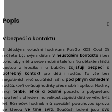
Popis
V bezpečí a kontaktu
S dětskými volacími hodinkami PulsGo KIDS Cool D8
můžete být svými dětmi
v neustálém kontaktu
i bez
toho, aby měli u sebe mobilní telefon. Na dětském hřišti,
cestou z kroužku i u babičky
zajišťují bezpečí a
potřebný kontakt
pro děti i rodiče. To vše bez
negativních vlivů sociálních sítí a
pod plným dohledem
rodičů, kteří ovládají hodinky přes mobilní aplikaci. Hodinky
mají
tenké, lehké a odolné
pouzdro z polyuretanu
navržení s ohledem na velikost zápěstí dětí ve věku 5-12
let. Rámeček hodinek má speciální povrchovou úpravu,
se kterou
ve tmě svítí
. Součástí balení jsou
dva