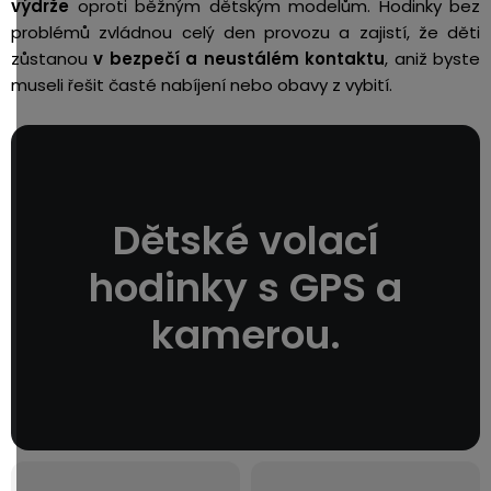
výdrže
oproti běžným dětským modelům. Hodinky bez
problémů zvládnou celý den provozu a zajistí, že děti
zůstanou
v bezpečí a neustálém kontaktu
, aniž byste
museli řešit časté nabíjení nebo obavy z vybití.
Dětské volací
hodinky s GPS a
kamerou.