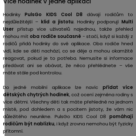
Více hodinek v jedné aplikaci
Hodinky
PulsGo KIDS Cool D8
dávají rodičům to
nejdůležitější –
klid a jistotu
. Hodinky podporují
Multi
User
přístup více uživatelů najednou, takže přehled
mohou mít
oba rodiče současně
- stačí, když si každý z
rodičů přidá hodinky do své aplikace. Oba rodiče hned
vidí, kde se děti nachází, co se děje a mohou okamžitě
reagovat, pokud je to potřeba. Nemusíte si informace
předávat ani se obávat, že něco přehlédnete – vše
máte stále pod kontrolou.
Do jedné mobilní aplikace lze navíc
přidat více
dětských chytrých hodinek
, což ocení zejména rodiny s
více dětmi. Všechny děti tak máte přehledně na jednom
místě, pod dohledem a s pocitem jistoty, že vám nic
důležitého neunikne. PulsGo KIDS Cool D8
pomáhají
rodičům být nablízku
, i když zrovna nemohou být fyzicky
přítomní.