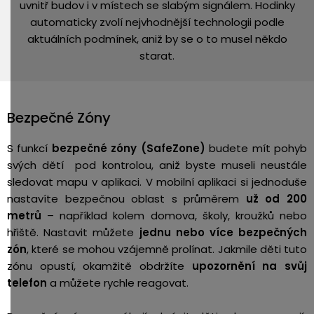
uvnitř budov i v místech se slabým signálem. Hodinky
automaticky zvolí nejvhodnější technologii podle
aktuálních podmínek, aniž by se o to musel někdo
starat.
Bezpečné Zóny
S funkcí
bezpečné zóny (SafeZone)
budete mít pohyb
svých dětí pod kontrolou, aniž byste museli neustále
sledovat mapu v aplikaci. V mobilní aplikaci si jednoduše
nastavíte bezpečnou oblast s průměrem
už od 200
metrů
– například kolem domova, školy, kroužků nebo
hřiště. Nastavit můžete
jednu nebo více bezpečných
zón
, které se mohou vzájemně prolínat. Jakmile děti tuto
zónu opustí, okamžitě obdržíte
upozornění na svůj
telefon
a můžete rychle reagovat.