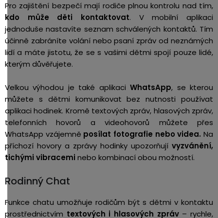
Pro zajištění bezpečí mají rodiče plnou kontrolu nad tím,
kdo může děti kontaktovat
. V mobilní aplikaci
jednoduše nastavíte seznam schválených kontaktů. Tím
účinně zabráníte volání nebo psaní zpráv od neznámých
lidí a máte jistotu, že se s vašimi dětmi spojí pouze lidé,
kterým důvěřujete.
Velkou výhodou je také aplikaci
WhatsApp
, se kterou
můžete s dětmi komunikovat bez nutnosti používat
aplikaci hodinek. Kromě textových zpráv, hlasových zpráv,
telefonních hovorů a videohovorů můžete přes
WhatsApp vzájemně
posílat fotografie nebo videa.
Na
příchozí hovory a zprávy hodinky upozorňují
vyzvánění,
tichými vibracemi
nebo kombinací obou možností.
Rodinný Chat
Funkce chatu umožňuje rodičům být s dětmi v kontaktu
prostřednictvím
textových i hlasových zpráv
– rychle,