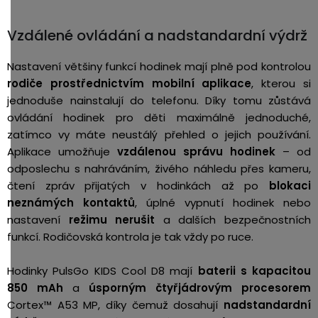
Vzdálené ovládání a nadstandardní výdrž
Nastavení většiny funkcí hodinek mají plně pod kontrolou
rodiče prostřednictvím mobilní aplikace
, kterou si
jednoduše nainstalují do telefonu. Díky tomu zůstává
ovládání hodinek pro děti maximálně jednoduché,
zatímco vy máte neustálý přehled o jejich používání.
Aplikace umožňuje
vzdálenou správu hodinek
– od
odposlechu s nahráváním, živého náhledu přes kameru,
čtení zpráv přijatých v hodinkách až po
blokaci
neznámých kontaktů
, úplné vypnutí hodinek nebo
nastavení
režimu nerušit
a dalších bezpečnostních
funkcí. Rodičovská kontrola je tak vždy po ruce.
Hodinky PulsGo KIDS Cool D8 mají
baterii s kapacitou
850 mAh
a
úsporným čtyřjádrovým procesorem
Cortex™ A53 MP, díky čemuž dosahují
nadstandardní