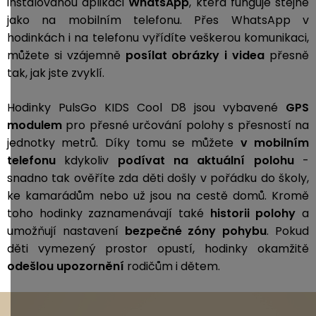
instalovanou aplikaci
WhatsApp
, která funguje stejně
jako na mobilním telefonu. Přes WhatsApp v
hodinkách i na telefonu vyřídíte veškerou komunikaci,
můžete si vzájemně
posílat obrázky i videa
přesně
tak, jak jste zvyklí.
Hodinky PulsGo KIDS Cool D8 jsou vybavené
GPS
modulem
pro přesné určování polohy s přesností na
jednotky metrů. Díky tomu se můžete
v mobilním
telefonu
kdykoliv
podívat na aktuální polohu
-
snadno tak ověříte zda děti došly v pořádku do školy,
ke kamarádům nebo už jsou na cestě domů. Kromě
toho hodinky zaznamenávají také
historii polohy
a
umožňují nastavení
bezpečné zóny pohybu
. Pokud
děti vymezený prostor opustí, hodinky okamžitě
odešlou
upozornění
rodičům i dětem.