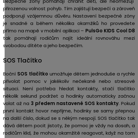
Bezpečné zóny pomáhají chránit děti, ale neomezují
přirozenou volnost pohyb. Tím zajištují bezpečí a zároveň
podporují vzájemnou důvěru. Nastavení bezpečné zóny
je snadné a během několika okamžiků ho provedete
přímo na mapě v mobilní aplikaci –
PulsGo KIDS Cool D8
tak pomáhají rodičům najít ideální rovnováhu mezi
svobodou dítěte a jeho bezpečím.
SOS Tlačítko
Boční
SOS tlačítko
umožňuje dětem jednoduše a rychle
přivolat pomoc v jakékoliv nečekané nebo stresové
situaci. Není potřeba hledat kontakty, stačí tlačítko
několik sekund podržet a hodinky automaticky začnou
volat až na
3
předem nastavené SOS kontakty
. Pokud
první kontakt hovor nepřijme, hodinky se samy přepnou
na další číslo, dokud se s někým nespojí. SOS tlačítko tak
dává dětem pocit jistoty, že pomoc je vždy na dosah, a
rodičům klid, že mohou okamžitě reagovat, když na tom