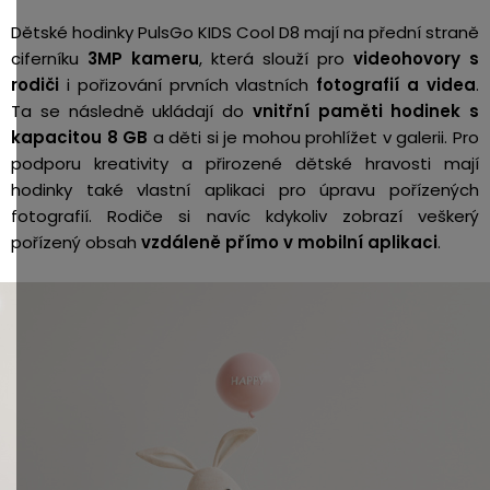
Dětské hodinky PulsGo KIDS Cool D8 mají na přední straně
ciferníku
3MP kameru
, která slouží pro
videohovory s
rodiči
i pořizování prvních vlastních
fotografií a videa
.
Ta se následně ukládají do
vnitřní paměti hodinek s
kapacitou 8 GB
a děti si je mohou prohlížet v galerii. Pro
podporu kreativity a přirozené dětské hravosti mají
hodinky také vlastní aplikaci pro úpravu pořízených
fotografií. Rodiče si navíc kdykoliv zobrazí veškerý
pořízený obsah
vzdáleně přímo v mobilní aplikaci
.