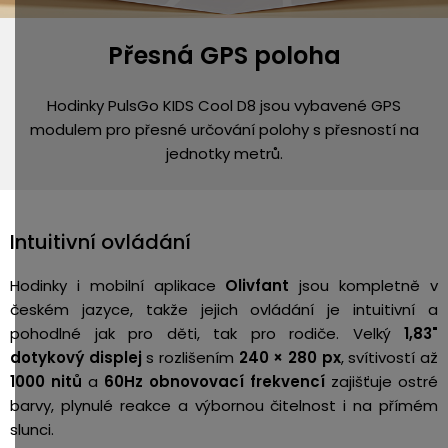
Přesná GPS poloha
Hodinky PulsGo KIDS Cool D8 jsou vybavené GPS
modulem pro přesné určování polohy s přesností na
jednotky metrů.
Intuitivní ovládání
Hodinky i mobilní aplikace
Olivfant
jsou kompletně v
českém jazyce, takže jejich ovládání je intuitivní a
pohodlné jak pro děti, tak pro rodiče. Velký
1,83"
dotykový displej
s rozlišením
240 × 280 px
, svítivostí až
1000 nitů
a
60Hz obnovovací frekvencí
zajišťuje ostré
barvy, plynulé reakce a výbornou čitelnost i na přímém
slunci.