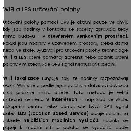
WiFi a LBS určování polohy
Určování polohy pomocí GPS je aktivní pouze ve chvíli,
kdy jsou hodinky v kontaktu se satelity, zpravidla tedy
mimo budovu - v
otevřeném venkovním prostředí
.
Pokud jsou hodinky v uzavřeném prostoru, třeba doma
nebo ve škole, využívají pro určování polohy technologie
WiFi a LBS
, které pomáhají zpřesnit nebo doplnit určení
polohy v místech, kde GPS signál nemusí být ideální.
WiFi lokalizace
funguje tak, že hodinky rozpoznávají
okolní WiFi sítě a podle jejich polohy v databázi dokážou
určit přibližné místo dítěte. Tato metoda je velmi
užitečná zejména
v interiérech
– například ve škole,
nákupním centru nebo doma, kde bývá GPS signál
slabší.
LBS (Location Based Service)
určuje polohu na
základě
nejbližších mobilních vysílačů
. Hodinky se
připojí k mobilní síti a poloha se vypočítá podle