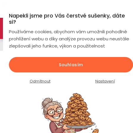
Přejít
Hl
na
Napekli jsme pro Vás čerstvé sušenky, dáte
obsah
si?
🚀 Nové modely DRONŮ 🚀
Nyní se zaváděcí slevou až
Chytré
Používáme cookies, abychom vám umožnili pohodlné
náramky
-26%
PROZKOUMAT NABÍDKU
prohlížení webu a díky analýze provozu webu neustále
Chytré hodinky
zlepšovali jeho funkce, výkon a použitelnost
Chytré
hodinky
Dětské volací GPS hodinky PulsGo
Souhlasím
KIDS Cool D8 / růžové /
Chytré
Chytré
hodinky
prsteny
Průměrné
Podrobnosti hodnocení
Neohodnoceno
Odmítnout
Nastavení
podle
hodnocení
Bezdrátová
produktu
Dámské
sluchátka
je
0,0
Pánské
Herní
Hansfree
z
sluchátka
5
hvězdiček.
Dětské
Drony