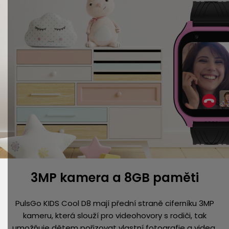
3MP kamera a 8GB paměti
PulsGo KIDS Cool D8 mají přední straně ciferníku 3MP
kameru, která slouží pro videohovory s rodiči, tak
umožňuje dětem pořizovat vlastní fotografie a videa.