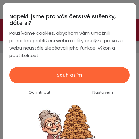
Přejít
Hleda
na
Napekli jsme pro Vás čerstvé sušenky,
obsah
NÁ
dáte si?
🚀 Nové modely DRONŮ 🚀
Nyní se zaváděcí slevou až
KO
Chytré
Používáme cookies, abychom vám umožnili
náramky
-26%
PROZKOUMAT NABÍDKU
pohodlné prohlížení webu a díky analýze provozu
SKLAD
webu neustále zlepšovali jeho funkce, výkon a
Chytré
použitelnost
hodinky
Řemínky
Chytré
Chytré
Souhlasím
hodinky
prsteny
Produkty teprve připravujeme.
podle
Odmítnout
Nastavení
Bezdrátová
Dámské
sluchátka
Pánské
Herní
Hansfree
sluchátka
Dětské
Drony