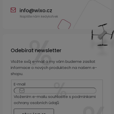
displejem
Bateriové
SKLAD
Kontakty
4G
info
@
wixo.cz
kamery
Air
VÝPRODEJ
(SIM
Conduction
karta)
bezdrátová
sluchátka
Sportovní
Odebírat newsletter
sluchátka
Vložte svůj e-mail a my vám budeme zasílat
informace o nových produktech na našem e-
shopu.
E-mail
Vložením e-mailu souhlasíte s
podmínkami
ochrany osobních údajů