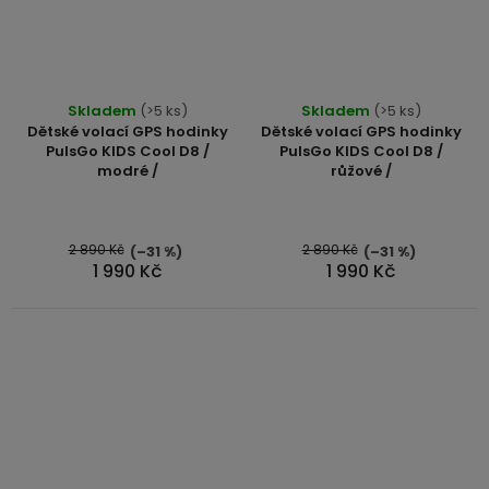
Skladem
(>5 ks)
Skladem
(>5 ks)
Dětské volací GPS hodinky
Dětské volací GPS hodinky
PulsGo KIDS Cool D8 /
PulsGo KIDS Cool D8 /
modré /
růžové /
2 890 Kč
2 890 Kč
(–31 %)
(–31 %)
1 990 Kč
1 990 Kč