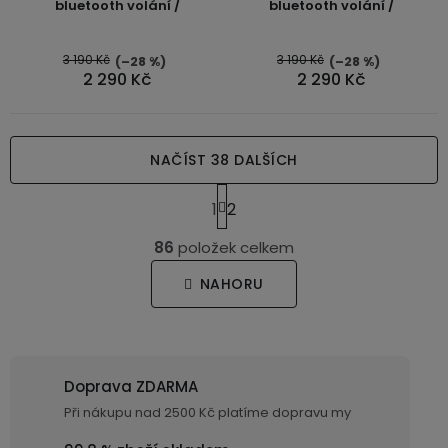
bluetooth volání /
bluetooth volání /
3 190 Kč
3 190 Kč
(–28 %)
(–28 %)
2 290 Kč
2 290 Kč
NAČÍST 38 DALŠÍCH
S
1
2
t
O
r
86
položek celkem
v
á
n
l
NAHORU
k
á
o
d
v
a
á
c
n
Doprava ZDARMA
í
í
Při nákupu nad 2500 Kč platíme dopravu my
p