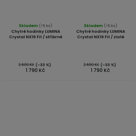
Průměrné
Průměrné
Skladem
(>5 ks)
Skladem
(>5 ks)
hodnocení
hodnocení
Chytré hodinky LUMINA
Chytré hodinky LUMINA
produktu
produktu
Crystal NX19 Fit / stříbrné
Crystal NX19 Fit / zlaté
je
je
5,0
4,5
z
z
5
5
2 690 Kč
2 690 Kč
(–33 %)
(–33 %)
1 790 Kč
1 790 Kč
hvězdiček.
hvězdiček.