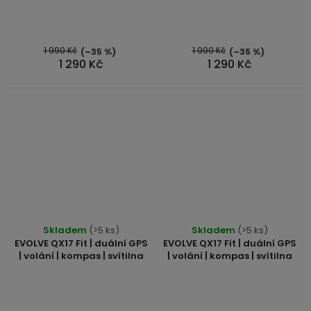
1 990 Kč
1 990 Kč
(–35 %)
(–35 %)
1 290 Kč
1 290 Kč
Skladem
(>5 ks)
Skladem
(>5 ks)
EVOLVE QX17 Fit | duální GPS
EVOLVE QX17 Fit | duální GPS
| volání | kompas | svítilna
| volání | kompas | svítilna