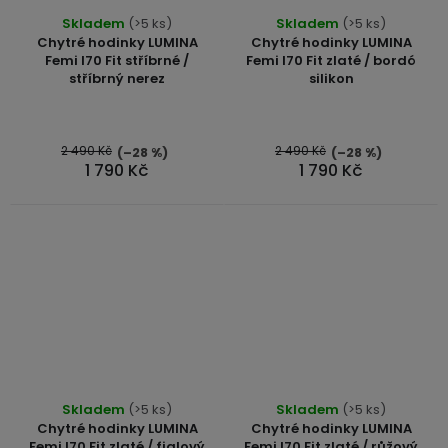
Průměrné
Skladem
(>5 ks)
Skladem
(>5 ks)
hodnocení
Chytré hodinky LUMINA
Chytré hodinky LUMINA
produktu
Femi I70 Fit stříbrné /
Femi I70 Fit zlaté / bordó
stříbrný nerez
silikon
je
5,0
z
5
2 490 Kč
2 490 Kč
(–28 %)
(–28 %)
1 790 Kč
1 790 Kč
hvězdiček.
Skladem
(>5 ks)
Skladem
(>5 ks)
Chytré hodinky LUMINA
Chytré hodinky LUMINA
Femi I70 Fit zlaté / fialový
Femi I70 Fit zlaté / růžový