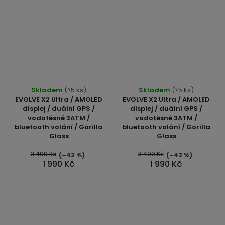
Skladem
(>5 ks)
Skladem
(>5 ks)
EVOLVE X2 Ultra / AMOLED
EVOLVE X2 Ultra / AMOLED
displej / duální GPS /
displej / duální GPS /
vodotěsné 3ATM /
vodotěsné 3ATM /
bluetooth volání / Gorilla
bluetooth volání / Gorilla
Glass
Glass
3 490 Kč
3 490 Kč
(–42 %)
(–42 %)
1 990 Kč
1 990 Kč