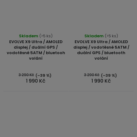
Průměrné
Skladem
(>5 ks)
Skladem
(>5 ks)
hodnocení
EVOLVE X9 Ultra / AMOLED
EVOLVE X9 Ultra / AMOLED
produktu
displej / duální GPS /
displej / vodotěsné 5ATM /
vodotěsné 5ATM / bluetooh
duální GPS / bluetooth
je
volání
volání
5,0
z
5
3 290 Kč
3 290 Kč
(–39 %)
(–39 %)
1 990 Kč
1 990 Kč
hvězdiček.