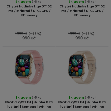
displejem
r
Skladem
(>5 ks)
Skladem
(>5 ks)
Bateriové
SKLAD
Kontakty
hodnocení
Chytré hodinky Lige DT102
Chytré hodinky Lige DT102
4G
o
produktu
Pro / stříbrné / NFC, GPS /
Pro / stříbrné / NFC, GPS /
kamery
Air
BT hovory
BT hovory
je
VÝPRODEJ
d
(SIM
Conduction
5,0
karta)
bezdrátová
u
z
sluchátka
5
1 890 Kč
1 890 Kč
(–47 %)
(–47 %)
k
990 Kč
990 Kč
hvězdiček.
t
Sportovní
sluchátka
ů
Skladem
(>5 ks)
Skladem
(>5 ks)
EVOLVE QX17 Fit | duální GPS
EVOLVE QX17 Fit | duální GPS
| volání | kompas | svítilna
| volání | kompas | svítilna