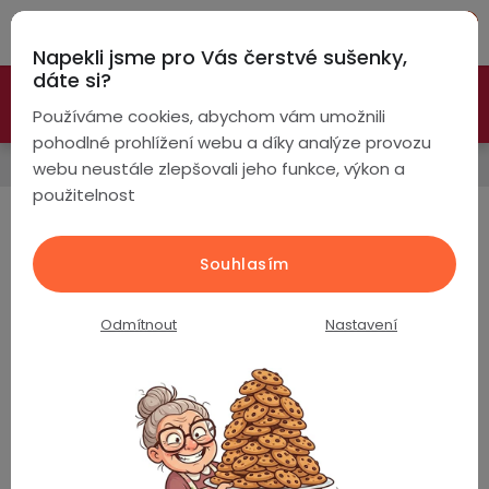
Přejít
Hleda
na
Napekli jsme pro Vás čerstvé sušenky,
obsah
NÁ
dáte si?
🚀 Nové modely DRONŮ 🚀
Nyní se zaváděcí slevou až
KO
Chytré
Používáme cookies, abychom vám umožnili
náramky
-26%
PROZKOUMAT NABÍDKU
pohodlné prohlížení webu a díky analýze provozu
Chytré hodinky podle
webu neustále zlepšovali jeho funkce, výkon a
Chytré
použitelnost
hodinky
Chytré hodinky podle
uživatele
Chytré
Chytré
Souhlasím
hodinky
prsteny
podle
Nejprodávanější
Odmítnout
Nastavení
Bezdrátová
Dámské
sluchátka
EVOLVE G9 Ultra / duální GPS / vodotěsné
5ATM / offline mapy / navigace / bluetooth
Pánské
Herní
Hansfree
volání /
sluchátka
Skladem
(>5 ks)
Dětské
Drony