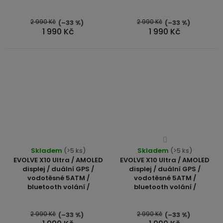
2 990 Kč
2 990 Kč
(–33 %)
(–33 %)
1 990 Kč
1 990 Kč
Průměrné
Skladem
(>5 ks)
Skladem
hodnocení
(>5 ks)
EVOLVE X10 Ultra / AMOLED
EVOLVE X10 Ultra / AMOLED
produktu
displej / duální GPS /
displej / duální GPS /
je
vodotěsné 5ATM /
vodotěsné 5ATM /
4,0
bluetooth volání /
bluetooth volání /
z
5
2 990 Kč
2 990 Kč
(–33 %)
(–33 %)
hvězdiček.