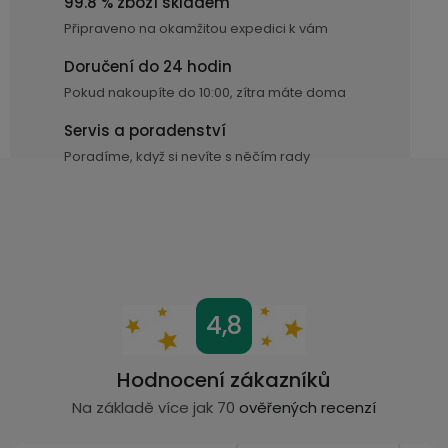
r
99.8 % zboží skladem
v
Připraveno na okamžitou expedici k vám
k
Doručení do 24 hodin
y
v
Pokud nakoupíte do 10:00, zítra máte doma
ý
Servis a poradenství
p
Poradíme, když si nevíte s něčím rady
i
s
u
Z
4,8
á
p
Hodnocení zákazníků
a
Na základě více jak 70
ověřených recenzí
t