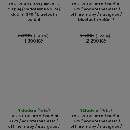
EVOLVE X9 Ultra / AMOLED
EVOLVE G9 Ultra / duální
displej / vodotěsné 5ATM /
GPS / vodotěsné 5ATM /
duální GPS / bluetooth
offline mapy / navigace /
volání
bluetooth volání /
3 290 Kč
3 190 Kč
(–39 %)
(–28 %)
1 990 Kč
2 290 Kč
Skladem
(>5 ks)
Skladem
(>5 ks)
EVOLVE G9 Ultra / duální
EVOLVE G9 Ultra / duální
GPS / vodotěsné 5ATM /
GPS / vodotěsné 5ATM /
offline mapy / navigace /
offline mapy / navigace /