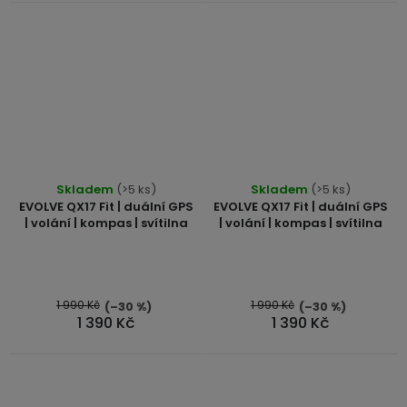
Skladem
(>5 ks)
Skladem
(>5 ks)
EVOLVE QX17 Fit | duální GPS
EVOLVE QX17 Fit | duální GPS
| volání | kompas | svítilna
| volání | kompas | svítilna
1 990 Kč
1 990 Kč
(–30 %)
(–30 %)
1 390 Kč
1 390 Kč