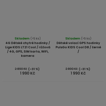
Průměrné
Skladem
(>5 ks)
Skladem
(>5 ks)
hodnocení
4G Dětské chytré hodinky /
Dětské volací GPS hodinky
produktu
Lige KIDS LT21 Cool / růžová
PulsGo KIDS Cool D8 / černé
/ 4G, GPS, SIM karta, WiFi,
/
je
kamera
5,0
z
5
2 890 Kč
2 890 Kč
(–31 %)
(–31 %)
1 990 Kč
1 990 Kč
hvězdiček.