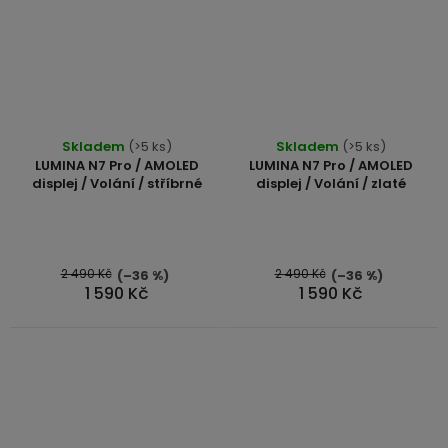
Průměrné
Skladem
(>5 ks)
Skladem
(>5 ks)
hodnocení
LUMINA N7 Pro / AMOLED
LUMINA N7 Pro / AMOLED
produktu
displej / Volání / stříbrné
displej / Volání / zlaté
je
5,0
z
5
2 490 Kč
2 490 Kč
(–36 %)
(–36 %)
1 590 Kč
1 590 Kč
hvězdiček.