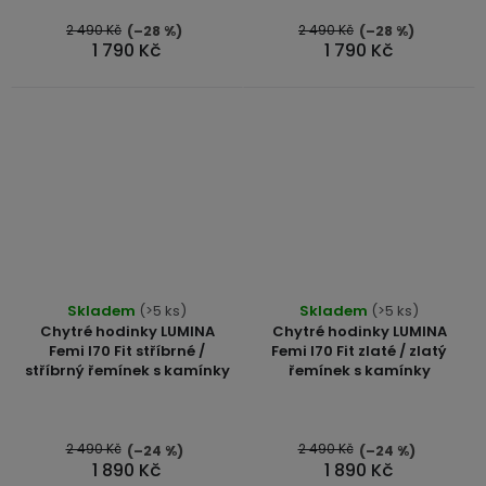
z
5
2 490 Kč
2 490 Kč
(–28 %)
(–28 %)
1 790 Kč
1 790 Kč
hvězdiček.
Skladem
(>5 ks)
Skladem
(>5 ks)
Chytré hodinky LUMINA
Chytré hodinky LUMINA
Femi I70 Fit stříbrné /
Femi I70 Fit zlaté / zlatý
stříbrný řemínek s kamínky
řemínek s kamínky
2 490 Kč
2 490 Kč
(–24 %)
(–24 %)
1 890 Kč
1 890 Kč