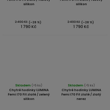
silikon
silikon
2 490 Kč
2 490 Kč
(–28 %)
(–28 %)
1 790 Kč
1 790 Kč
Průměrné
Skladem
(>5 ks)
Skladem
(>5 ks)
hodnocení
Chytré hodinky LUMINA
Chytré hodinky LUMINA
produktu
Femi I70 Fit zlaté / zelený
Femi I70 Fit zlaté / zlatý
silikon
nerez
je
5,0