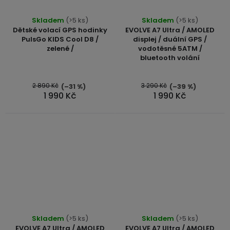
Průměrné
Skladem
(>5 ks)
Skladem
(>5 ks)
hodnocení
Dětské volací GPS hodinky
EVOLVE A7 Ultra / AMOLED
produktu
PulsGo KIDS Cool D8 /
displej / duální GPS /
zelené /
vodotěsné 5ATM /
je
bluetooth volání
5,0
z
5
2 890 Kč
3 290 Kč
(–31 %)
(–39 %)
1 990 Kč
1 990 Kč
hvězdiček.
Skladem
(>5 ks)
Skladem
(>5 ks)
EVOLVE A7 Ultra / AMOLED
EVOLVE A7 Ultra / AMOLED