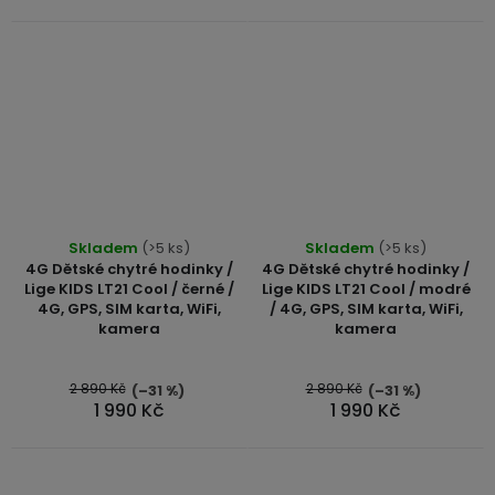
Průměrné
Skladem
(>5 ks)
Skladem
(>5 ks)
hodnocení
4G Dětské chytré hodinky /
4G Dětské chytré hodinky /
produktu
Lige KIDS LT21 Cool / černé /
Lige KIDS LT21 Cool / modré
4G, GPS, SIM karta, WiFi,
/ 4G, GPS, SIM karta, WiFi,
je
kamera
kamera
4,7
z
5
2 890 Kč
2 890 Kč
(–31 %)
(–31 %)
1 990 Kč
1 990 Kč
hvězdiček.