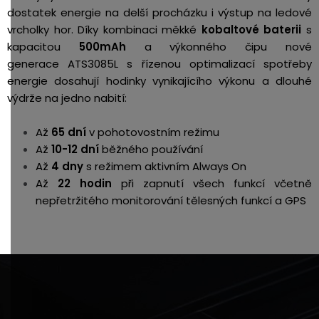
dostatek energie na delší procházku i výstup na ledové
vrcholky hor.
Díky kombinaci měkké
kobaltové baterii
s
kapacitou
500mAh
a výkonného čipu nové
generace ATS3085L s řízenou optimalizací spotřeby
energie dosahují hodinky vynikajícího výkonu a dlouhé
výdrže na jedno nabití:
Až
65 dní
v pohotovostním režimu
Až
10-12 dní
běžného používání
Až
4 dny
s režimem aktivním Always On
Až
22 hodin
při zapnutí všech funkcí včetně
nepřetržitého monitorování tělesných funkcí a GPS