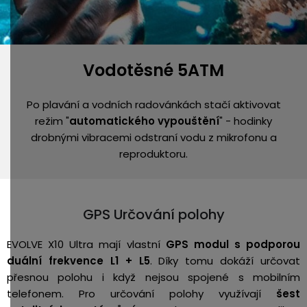
Vodotěsné 5ATM
Po plavání a vodních radovánkách stačí aktivovat
režim "
automatického vypouštění
" - hodinky
drobnými vibracemi odstraní vodu z mikrofonu a
reproduktoru.
GPS Určování polohy
EVOLVE X10 Ultra mají vlastní
GPS modul s podporou
duální frekvence L1 + L5
. Díky tomu dokáží určovat
přesnou polohu i když nejsou spojené s mobilním
telefonem. Pro určování polohy využívají
šest