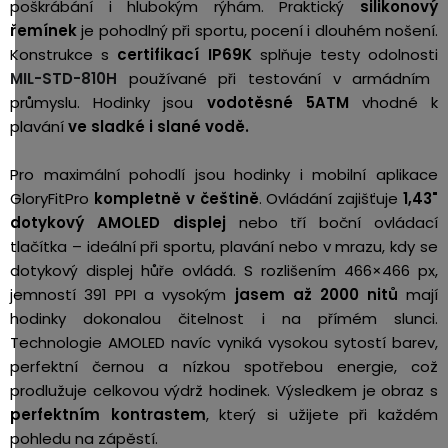
poškrábání i hlubokým rýhám. Praktický
silikonový
řemínek
je pohodlný při sportu, pocení i dlouhém nošení.
Konstrukce s
certifikací IP69K
splňuje testy odolnosti
MIL-STD-810H
používané při testování v armádním
průmyslu. Hodinky jsou
vodotěsné 5ATM
vhodné k
plavání
ve sladké i slané vodě.
Pro maximální pohodlí jsou hodinky i mobilní aplikace
GloryFitPro
kompletně v češtině
. Ovládání zajišťuje
1,43"
dotykový AMOLED displej
nebo tří boční ovládací
tlačítka – ideální při sportu, plavání nebo v mrazu, kdy se
dotykový displej hůře ovládá. S rozlišením 466×466 px,
jemností 391 PPI a vysokým
jasem až 2000 nitů
mají
hodinky dokonalou čitelnost i na přímém slunci.
Technologie AMOLED navíc vyniká vysokou sytostí barev,
perfektní černou a nízkou spotřebou energie, což
prodlužuje celkovou výdrž hodinek. Výsledkem je obraz s
perfektním kontrastem
, který si užijete při každém
pohledu na zápěstí.