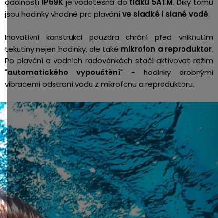
odolností
IP69K
je vodotěsná do
tlaku 5ATM
. Díky tomu
jsou hodinky vhodné pro plavání
ve sladké i slané vodě
.
Inovativní konstrukci pouzdra chrání před vniknutím
tekutiny nejen hodinky, ale také
mikrofon a reproduktor
.
Po plavání a vodních radovánkách stačí aktivovat režim
"
automatického vypouštění
" - hodinky drobnými
vibracemi odstraní vodu z mikrofonu a reproduktoru.