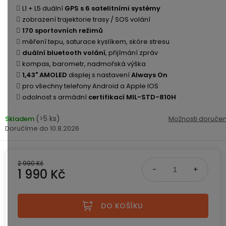
ke
disky
na
L1 + L5 duální
GPS s 6 satelitními systémy
kamerám
zmrzlinu
zobrazení trajektorie trasy / SOS volání
Sada
a
Napájecí
S
Paměťové
170 sportovních režimů
dronu
ledovou
kabely
dotykovým
Bateriové
karty
měření tepu, saturace kyslíkem, skóre stresu
se
tříšť
displejem
WiFi
duální bluetooth volání
, přijímání zpráv
2
kamery
Příslušenství
kompas, barometr, nadmořská výška
bateriemi
Příslušenství
Bone
1,43" AMOLED
displej s nastavení
Always On
do
Conduction
pro všechny telefony Android a Apple IOS
Bateriové
Sada
auta
odolnost s armádní
certifikací MIL-STD-810H
4G
dronu
kamery
Lenovo
se
(>5 ks)
Skladem
Možnosti doručen
Napájecí
Napájecí
Day's
3
10.8.2026
adaptéry
kabely
bateriemi
Wifi
kamery
Ear
Doplňkové
Hook
Náhradní
2 990 Kč
služby
-
1 990 Kč
díly
Bateriové
za
a
4G
Měrná cena:
uši
příslušenství
kamery
DOPLŇKOVÝ
Obchodní
(SIM)
PRODEJ
DO KOŠÍKU
podmínky
S