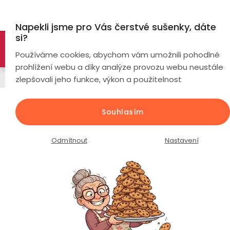
Přejít
Hl
na
Napekli jsme pro Vás čerstvé sušenky, dáte
obsah
si?
🚀 Nové modely DRONŮ 🚀
Nyní se zaváděcí slevou až
Chytré
Používáme cookies, abychom vám umožnili pohodlné
náramky
-26%
PROZKOUMAT NABÍDKU
prohlížení webu a díky analýze provozu webu neustále
Chytré hodinky
zlepšovali jeho funkce, výkon a použitelnost
Chytré
hodinky
EVOLVE X10 Ultra / AMOLED displej
Souhlasím
/ duální GPS / vodotěsné 5ATM /
Chytré
Chytré
bluetooth volání /
hodinky
prsteny
Odmítnout
Nastavení
podle
Průměrné
Podrobnosti hodnocení
1 hodnocení
Bezdrátová
hodnocení
Dámské
sluchátka
produktu
je
Pánské
Herní
Hansfree
4,0
sluchátka
z
Dětské
Drony
5