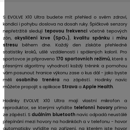
S EVOLVE X10 Ultra budete mít přehled o svém zdraví,
kondici i pohybu doslova na dosah ruky. Špičkové senzory
nepřetržitě sledují
tepovou frekvenci
včetně tepových
zón,
okysličení krve (SpO₂)
,
kvalitu spánku
i
míru
stresu
během dne. Každý den získáte přehledné
statistiky kroků, ušlé vzdálenosti i spálených kalorií. Pro
sportovce je připraveno
170 sportovních režimů
, které s
přesnými algoritmy vyhodnotí každý trénink a pomohou
vám posunout hranice výkonu zase o kus dál - jako byste
měli
osobního trenéra
na zápěstí. Hodinky navíc
můžete propojit s aplikace
Strava
a
Apple Health
.
Hodinky EVOLVE X10 Ultra mají vlastní mikrofon a
reproduktor, se kterými vyřídíte
telefonní hovory
přímo
ze zápěstí. S
duálním bluetooth
navíc odpadá neustálé
přepínání mezi hovory na hodinkách a v telefonu - hovor
automaticky vyřídíte na zařízení, na kterém jste hovor