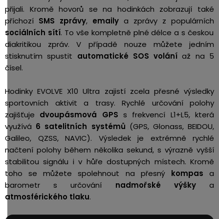
přijali. Kromě hovorů se na hodinkách zobrazují také
příchozí
SMS zprávy
,
emaily
a zprávy z populárních
sociálních sítí
. To vše kompletně plné délce a s českou
diakritikou zpráv. V případě nouze můžete jedním
stisknutím spustit
automatické SOS volání
až na 5
čísel.
Hodinky EVOLVE X10 Ultra zajistí zcela
přesné výsledky
sportovních aktivit a trasy. Rychlé určování polohy
zajišťuje
dvoupásmová GPS
s frekvencí L1+L5, která
využívá
6 satelitních systémů
(GPS, Glonass, BEIDOU,
Galileo,
QZSS, NAVIC). Výsledek je extrémně rychlé
načtení polohy během několika sekund, s výrazně vyšší
stabilitou signálu i v hůře dostupných místech. Kromě
toho se můžete spolehnout na přesný
kompas
a
barometr s určování
nadmořské výšky
a
atmosférického tlaku
.