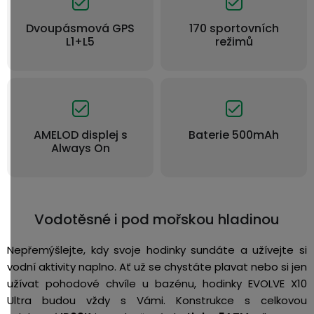
Dvoupásmová GPS
170 sportovních
L1+L5
režimů
AMELOD displej s
Baterie 500mAh
Always On
Vodotěsné i pod mořskou hladinou
Nepřemýšlejte, kdy svoje hodinky sundáte a užívejte si
vodní aktivity naplno.
Ať už se chystáte plavat nebo si jen
užívat pohodové chvíle u bazénu, hodinky EVOLVE X10
Ultra budou vždy s Vámi.
Konstrukce s celkovou