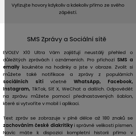
Vyřizujte hovory kdykoliv a kdekoliv přímo ze svého
zápěstí.
SMS Zprávy a Sociální sítě
EVOLEV X10 Ultra Vám zajišťují n
eustálý přehled o
důležitých zprávách i oznámeních.
Pro příchozí
SMS a
emaily
koukněte na hodinky a jste v obraze.
Zvolit si
můžete také notifikace a zprávy z populárních
sociálních sítí
včetně
WhatsApp, Facebook,
Instagram,
TikTok, Síť X, WeChat a dalších. Odpovědět
na zprávu můžete pomocí přednastavených šablon,
které si vytvoříte v mobil í aplikaci.
Text zpráv se zobrazuje v plné délce až 180 znaků se
zachováním české diakritiky
i správné velikosti písmen.
Navíc máte k dispozici kompletní historii přímo v