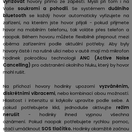
vyřizovat
hovory přímo ze zápěstí. Myslí při tom i na
Vaše
soukromí a pohodlí
. Se systémem
duálního
bluetooth
se každý hovor automaticky vyřizujete na
zařízení, na kterém jste hovor přijali - pokud přijmete
hovor na mobilním telefonu, tak voláte přes telefon a
naopak. B
ěhem hovoru můžete flexibilně přepnout mezi
oběma zařízeními podle aktuální potřeby.
Aby byly
hovory čisté i na rušné ulici nebo v autě mají má mikrofon
hodinek pokročilou technologii
ANC (Active Noise
Cancelling)
pro odstranění okolního hluku, který by hovor
mohl rušit.
Na příchozí hovory hodinky upozorní
vyzváněním,
diskrétními vibracemi
, nebo kombinací obou možností.
Hlasitost i intenzitu si kdykoliv upravíte podle sebe.
A
pokud potřebujete klid, jednoduše aktivujte
režim
nerušit
- hodinky ihned vypnou všechna
oznámení. Pokud naopak potřebujete r
ychlou pomoc,
stačí umáčknout
SOS tlačítko.
Hodinky okamžitě začnou