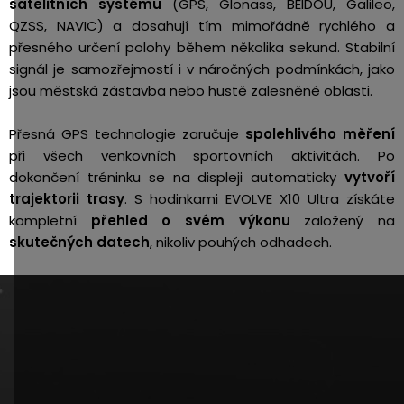
satelitních systémů
(GPS, Glonass, BEIDOU, Galileo,
QZSS, NAVIC) a dosahují tím mimořádně rychlého a
přesného určení polohy během několika sekund. Stabilní
signál je samozřejmostí i v náročných podmínkách, jako
jsou městská zástavba nebo hustě zalesněné oblasti.
Přesná GPS technologie zaručuje
spolehlivého měření
při všech venkovních sportovních aktivitách. Po
dokončení tréninku se na displeji automaticky
vytvoří
trajektorii trasy
. S hodinkami EVOLVE X10 Ultra
získáte
kompletní
přehled o svém výkonu
založený na
skutečných datech
, nikoliv pouhých odhadech.