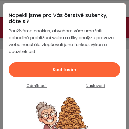
Přejít
Hleda
na
Napekli jsme pro Vás čerstvé sušenky,
obsah
NÁ
dáte si?
🚀 Nové modely DRONŮ 🚀
Nyní se zaváděcí slevou až
KO
Chytré
Používáme cookies, abychom vám umožnili
náramky
-26%
PROZKOUMAT NABÍDKU
pohodlné prohlížení webu a díky analýze provozu
Chytré hodinky
webu neustále zlepšovali jeho funkce, výkon a
Chytré
použitelnost
hodinky
Příslušenství k chytrým
hodinkám
Chytré
Chytré
Souhlasím
hodinky
prsteny
podle
Odmítnout
Nastavení
Produkty teprve připravujeme.
Bezdrátová
Dámské
sluchátka
Pánské
Herní
Hansfree
sluchátka
Dětské
Drony