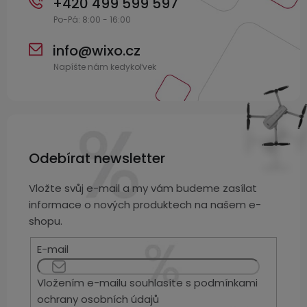
+420 499 599 597
displejem
Bateriové
SKLAD
Kontakty
4G
kamery
Air
VÝPRODEJ
info
@
wixo.cz
(SIM
Conduction
karta)
bezdrátová
sluchátka
Sportovní
sluchátka
Odebírat newsletter
Vložte svůj e-mail a my vám budeme zasílat
informace o nových produktech na našem e-
shopu.
E-mail
Vložením e-mailu souhlasíte s
podmínkami
ochrany osobních údajů