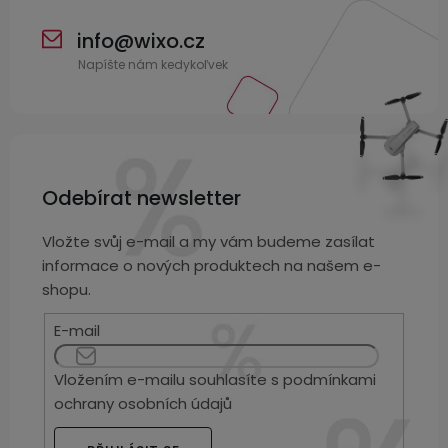
displejem
Bateriové
SKLAD
Kontakty
4G
info
@
wixo.cz
kamery
Air
VÝPRODEJ
(SIM
Conduction
karta)
bezdrátová
sluchátka
Sportovní
Odebírat newsletter
sluchátka
Vložte svůj e-mail a my vám budeme zasílat
informace o nových produktech na našem e-
shopu.
E-mail
Vložením e-mailu souhlasíte s
podmínkami
ochrany osobních údajů