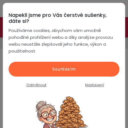
Přejít
Hleda
na
Napekli jsme pro Vás čerstvé sušenky,
obsah
NÁ
dáte si?
🚀 Nové modely DRONŮ 🚀
Nyní se zaváděcí slevou až
KO
Chytré
Používáme cookies, abychom vám umožnili
náramky
-26%
PROZKOUMAT NABÍDKU
pohodlné prohlížení webu a díky analýze provozu
Paměti a úložiště
webu neustále zlepšovali jeho funkce, výkon a
Chytré
použitelnost
hodinky
Externí SSD disky
Chytré
Chytré
Souhlasím
hodinky
prsteny
Produkty teprve připravujeme.
podle
Odmítnout
Nastavení
Bezdrátová
Dámské
sluchátka
Pánské
Herní
Hansfree
sluchátka
Dětské
Drony