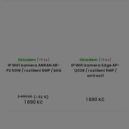
Průměrné
Skladem
(>5 ks)
Skladem
(>5 ks)
hodnocení
IP WiFi kamera ANRAN AR-
IP WiFi kamera Edge AP-
produktu
P2 50W / rozlišení 5MP / bílá
Q028 / rozlišení 5MP /
antracit
je
5,0
z
5
2 490 Kč
(–32 %)
1 690 Kč
1 690 Kč
hvězdiček.