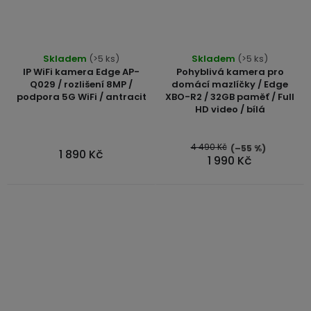
Skladem
(>5 ks)
Skladem
(>5 ks)
IP WiFi kamera Edge AP-
Pohyblivá kamera pro
Q029 / rozlišení 8MP /
domácí mazlíčky / Edge
podpora 5G WiFi / antracit
XBO-R2 / 32GB paměť / Full
HD video / bílá
4 490 Kč
(–55 %)
1 890 Kč
1 990 Kč