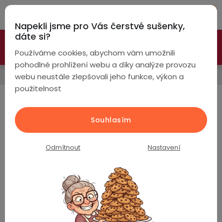
Přejít
Hleda
na
Napekli jsme pro Vás čerstvé sušenky,
obsah
NÁ
dáte si?
🚀 Nové modely DRONŮ 🚀
Nyní se zaváděcí slevou až
KO
Chytré
Používáme cookies, abychom vám umožnili
náramky
-26%
PROZKOUMAT NABÍDKU
pohodlné prohlížení webu a díky analýze provozu
Kamery a zabezpečení
webu neustále zlepšovali jeho funkce, výkon a
Chytré
použitelnost
hodinky
Wifi kamery
Chytré
Chytré
Souhlasím
hodinky
prsteny
Příslušenství ke
Rozlišení 3MP
kamerám
podle
Odmítnout
Nastavení
Bezdrátová
Dámské
sluchátka
Rozlišení 5MP
Rozlišení 4K (8MP)
Pánské
Herní
Hansfree
sluchátka
WiFi kamery s
WiFi kamery s
rozlišením 3MP
rozlišením 5MP
Dětské
Drony