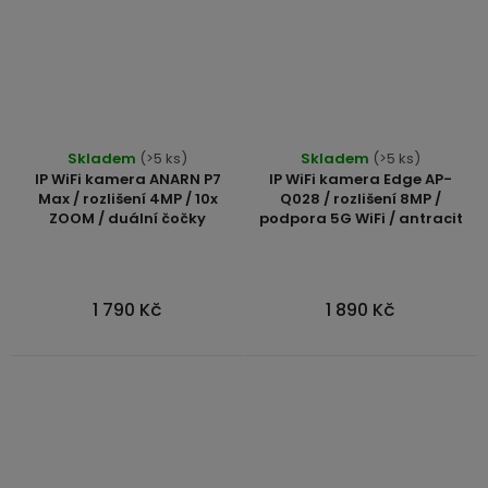
Skladem
(>5 ks)
Skladem
(>5 ks)
IP WiFi kamera ANARN P7
IP WiFi kamera Edge AP-
Max / rozlišení 4MP / 10x
Q028 / rozlišení 8MP /
ZOOM / duální čočky
podpora 5G WiFi / antracit
1 790 Kč
1 890 Kč