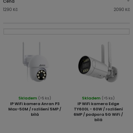
Cena
displejem
n
Bateriové
SKLAD
Kontakty
1290
Kč
2090
Kč
4G
í
kamery
Air
VÝPRODEJ
(SIM
p
Conduction
karta)
bezdrátová
r
sluchátka
V
o
ý
Sportovní
d
sluchátka
p
u
i
k
s
t
p
ů
r
Skladem
(>5 ks)
Skladem
(>5 ks)
IP WiFi kamera Anran P3
IP WiFi kamera Edge
o
Max-50M / rozlišení 5MP /
TY600L - 60W / rozlišení
bílá
6MP / podpora 5G WiFi /
d
bílá
u