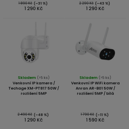
1 890 Kč
2 290 Kč
(–31 %)
(–43 %)
k
1 290 Kč
1 290 Kč
t
ů
Skladem
(>5 ks)
Skladem
(>5 ks)
Venkovní IP kamera /
Venkovní IP WiFi kamera
Techage XM-PT817 50W /
Anran AR-B01 50W /
rozlišení 5MP
rozlišení 5MP / bílá
2 490 Kč
1 790 Kč
(–48 %)
(–11 %)
1 290 Kč
1 590 Kč