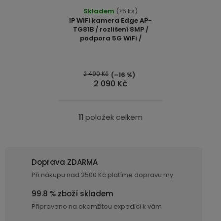
Skladem
(>5 ks)
IP WiFi kamera Edge AP-
TG81B / rozlišení 8MP /
podpora 5G WiFi /
2 490 Kč
(–16 %)
2 090 Kč
11
položek celkem
O
v
l
á
Doprava ZDARMA
d
Při nákupu nad 2500 Kč platíme dopravu my
a
c
99.8 % zboží skladem
í
Připraveno na okamžitou expedici k vám
p