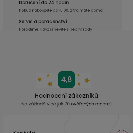
Doručení do 24 hodin
r
Pokud nakoupíte do 10:00, zítra máte doma
v
k
Servis a poradenství
y
Poradíme, když si nevíte s něčím rady
v
ý
p
i
s
u
Z
4,8
á
p
Hodnocení zákazníků
a
Na základě více jak 70
ověřených recenzí
t
í