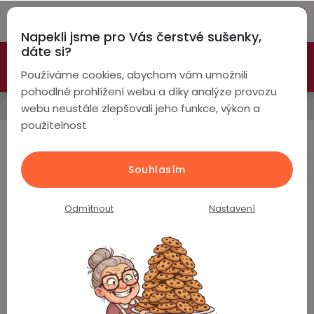
Přejít
Hleda
na
Napekli jsme pro Vás čerstvé sušenky,
obsah
NÁ
dáte si?
🚀 Nové modely DRONŮ 🚀
Nyní se zaváděcí slevou až
KO
Chytré
Používáme cookies, abychom vám umožnili
náramky
-26%
PROZKOUMAT NABÍDKU
pohodlné prohlížení webu a díky analýze provozu
Doplňkové služby
webu neustále zlepšovali jeho funkce, výkon a
Chytré
použitelnost
hodinky
DOPLŇKOVÝ PRODEJ
Chytré
Chytré
Souhlasím
hodinky
prsteny
Napájecí kabely
Řemínky
podle
Odmítnout
Nastavení
Bezdrátová
Dámské
sluchátka
Produkty teprve připravujeme.
Pánské
Herní
Hansfree
sluchátka
Dětské
Drony