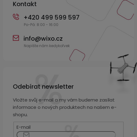
displejem
Kontakt
Bateriové
SKLAD
Kontakty
4G
+420 499 599 597
kamery
Air
VÝPRODEJ
(SIM
Conduction
karta)
bezdrátová
sluchátka
info
@
wixo.cz
Sportovní
sluchátka
Odebírat newsletter
Vložte svůj e-mail a my vám budeme zasílat
informace o nových produktech na našem e-
shopu.
E-mail