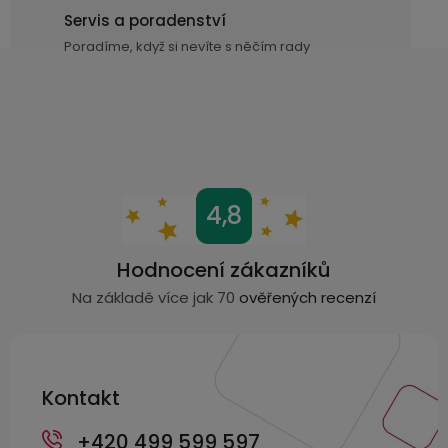
v
Servis a poradenství
ý
Poradíme, když si nevíte s něčím rady
p
i
s
u
Z
4,8
á
p
Hodnocení zákazníků
a
Na základě více jak 70
ověřených recenzí
t
í
Kontakt
+420 499 599 597