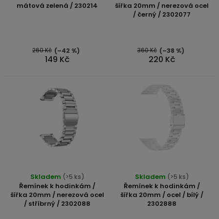
displejem
o
produktu
mátová zelená / 230214
šířka 20mm / nerezová ocel
Bateriové
SKLAD
Kontakty
/ černý / 2302077
je
4G
d
5,0
kamery
Air
VÝPRODEJ
u
(SIM
z
Conduction
karta)
bezdrátová
5
260 Kč
360 Kč
(–42 %)
(–38 %)
k
149 Kč
220 Kč
sluchátka
hvězdiček.
t
ů
Sportovní
sluchátka
Průměrné
Skladem
(>5 ks)
Skladem
(>5 ks)
hodnocení
Řemínek k hodinkám /
Řemínek k hodinkám /
produktu
šířka 20mm / nerezová ocel
šířka 20mm / ocel / bílý /
/ stříbrný / 2302088
2302888
je
5,0