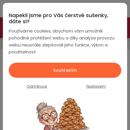
Přejít
Hleda
na
Napekli jsme pro Vás čerstvé sušenky,
obsah
NÁ
dáte si?
🚀 Nové modely DRONŮ 🚀
Nyní se zaváděcí slevou až
KO
Chytré
Používáme cookies, abychom vám umožnili
náramky
-26%
PROZKOUMAT NABÍDKU
pohodlné prohlížení webu a díky analýze provozu
Řemínky
webu neustále zlepšovali jeho funkce, výkon a
Chytré
použitelnost
hodinky
Šířka 20mm
Chytré
Chytré
Souhlasím
Řemínky nejen k chytrým hodinkám s šířkou 20mm.
hodinky
prsteny
podle
Odmítnout
Nastavení
Nejprodávanější
Bezdrátová
Dámské
sluchátka
Řemínek k hodinkám / šířka 20mm / ocel / bílý
Pánské
Herní
Hansfree
/ 2302888
sluchátka
Skladem
(>5 ks)
Dětské
Drony