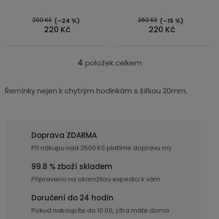
z
5
290 Kč
260 Kč
(–24 %)
(–15 %)
220 Kč
220 Kč
hvězdiček.
4
položek celkem
O
v
l
Řemínky nejen k chytrým hodinkám s šířkou 20mm.
á
d
a
Doprava ZDARMA
c
Při nákupu nad 2500 Kč platíme dopravu my
í
p
99.8 % zboží skladem
r
Připraveno na okamžitou expedici k vám
v
k
Doručení do 24 hodin
y
Pokud nakoupíte do 10:00, zítra máte doma