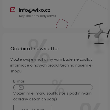
displejem
Bateriové
SKLAD
Kontakty
4G
info
@
wixo.cz
kamery
Air
VÝPRODEJ
(SIM
Conduction
karta)
bezdrátová
sluchátka
Sportovní
Odebírat newsletter
sluchátka
Vložte svůj e-mail a my vám budeme zasílat
informace o nových produktech na našem e-
shopu.
E-mail
Vložením e-mailu souhlasíte s
podmínkami
ochrany osobních údajů