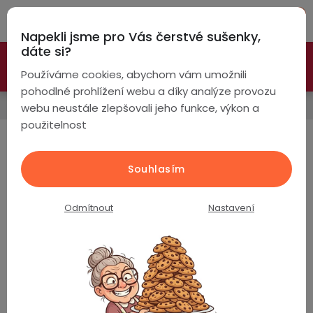
Přejít
Hleda
na
Napekli jsme pro Vás čerstvé sušenky,
obsah
NÁ
dáte si?
🚀 Nové modely DRONŮ 🚀
Nyní se zaváděcí slevou až
KO
Chytré
Používáme cookies, abychom vám umožnili
náramky
-26%
PROZKOUMAT NABÍDKU
pohodlné prohlížení webu a díky analýze provozu
Kamery a zabezpečení
webu neustále zlepšovali jeho funkce, výkon a
Chytré
použitelnost
hodinky
IP Wifi kamery
Chytré
Chytré
Souhlasím
hodinky
prsteny
Produkty teprve připravujeme.
podle
Odmítnout
Nastavení
Bezdrátová
Dámské
sluchátka
Pánské
Herní
Hansfree
sluchátka
Dětské
Drony