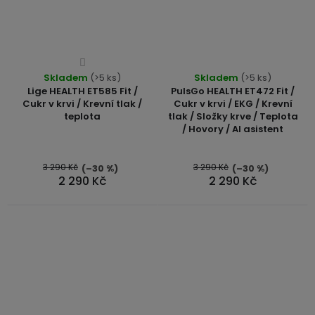
Průměrné
Průměrné
Skladem
hodnocení
(>5 ks)
Skladem
(>5 ks)
hodnocení
Lige HEALTH ET585 Fit /
PulsGo HEALTH ET472 Fit /
produktu
produktu
Cukr v krvi / Krevní tlak /
Cukr v krvi / EKG / Krevní
je
teplota
tlak / Složky krve / Teplota
je
4,0
/ Hovory / AI asistent
5,0
z
z
5
5
3 290 Kč
3 290 Kč
(–30 %)
(–30 %)
hvězdiček.
2 290 Kč
2 290 Kč
hvězdiček.