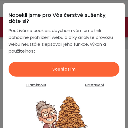
Přejít
Hleda
na
Napekli jsme pro Vás čerstvé sušenky,
obsah
NÁ
dáte si?
🚀 Nové modely DRONŮ 🚀
Nyní se zaváděcí slevou až
KO
Chytré
Používáme cookies, abychom vám umožnili
náramky
-26%
PROZKOUMAT NABÍDKU
pohodlné prohlížení webu a díky analýze provozu
Zdravotní chytré hodinky
webu neustále zlepšovali jeho funkce, výkon a
Chytré
použitelnost
hodinky
Chytré hodinky s měřením
srdečního tepu
Chytré
Chytré
Souhlasím
hodinky
prsteny
podle
Nejprodávanější
Odmítnout
Nastavení
Bezdrátová
Dámské
sluchátka
PulsGo HEALTH ET572 Fit / EKG / Krevní tlak /
Cukr v krvi / Složky krve / Teplota / Hovory / AI
Pánské
Herní
Hansfree
asistent
sluchátka
Skladem
(>5 ks)
Dětské
Drony