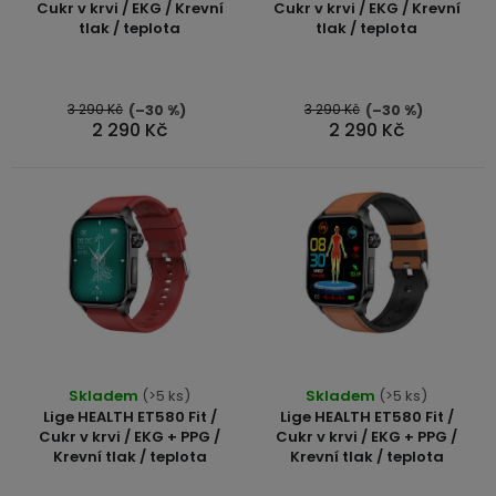
o
produktu
displejem
Cukr v krvi / EKG / Krevní
Cukr v krvi / EKG / Krevní
Bateriové
SKLAD
Kontakty
tlak / teplota
tlak / teplota
je
4G
d
5,0
kamery
Air
VÝPRODEJ
u
z
(SIM
Conduction
karta)
5
3 290 Kč
3 290 Kč
bezdrátová
(–30 %)
(–30 %)
k
2 290 Kč
2 290 Kč
sluchátka
hvězdiček.
t
ů
Sportovní
sluchátka
Průměrné
Skladem
(>5 ks)
Skladem
(>5 ks)
hodnocení
Lige HEALTH ET580 Fit /
Lige HEALTH ET580 Fit /
produktu
Cukr v krvi / EKG + PPG /
Cukr v krvi / EKG + PPG /
Krevní tlak / teplota
Krevní tlak / teplota
je
5,0