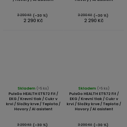
5,0
5,0
z
z
5
5
3 290 Kč
3 290 Kč
(–30 %)
(–30 %)
2 290 Kč
2 290 Kč
hvězdiček.
hvězdiček.
Skladem
(>5 ks)
Skladem
(>5 ks)
PulsGo HEALTH ET572 Fit /
PulsGo HEALTH ET572 Fit /
EKG / Krevní tlak / Cukr v
EKG / Krevní tlak / Cukr v
krvi / Složky krve / Teplota /
krvi / Složky krve / Teplota /
Hovory / AI asistent
Hovory / AI asistent
3 290 Kč
3 290 Kč
(–30 %)
(–30 %)