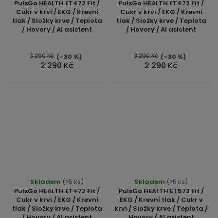
PulsGo HEALTH ET472 Fit /
PulsGo HEALTH ET472 Fit /
produktu
Cukr v krvi / EKG / Krevní
Cukr v krvi / EKG / Krevní
tlak / Složky krve / Teplota
tlak / Složky krve / Teplota
je
/ Hovory / AI asistent
/ Hovory / AI asistent
5,0
z
5
3 290 Kč
3 290 Kč
(–30 %)
(–30 %)
2 290 Kč
2 290 Kč
hvězdiček.
Průměrné
Průměrné
Skladem
(>5 ks)
Skladem
(>5 ks)
hodnocení
hodnocení
PulsGo HEALTH ET472 Fit /
PulsGo HEALTH ET572 Fit /
produktu
produktu
Cukr v krvi / EKG / Krevní
EKG / Krevní tlak / Cukr v
tlak / Složky krve / Teplota
krvi / Složky krve / Teplota /
je
je
/ Hovory / AI asistent
Hovory / AI asistent