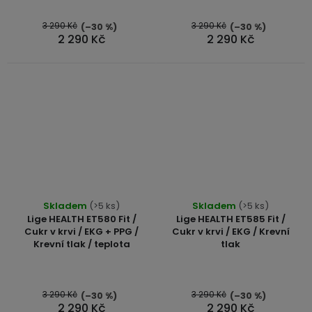
z
5
3 290 Kč
3 290 Kč
(–30 %)
(–30 %)
2 290 Kč
2 290 Kč
hvězdiček.
Průměrné
Skladem
(>5 ks)
Skladem
(>5 ks)
hodnocení
Lige HEALTH ET580 Fit /
Lige HEALTH ET585 Fit /
produktu
Cukr v krvi / EKG + PPG /
Cukr v krvi / EKG / Krevní
Krevní tlak / teplota
tlak
je
5,0
z
5
3 290 Kč
3 290 Kč
(–30 %)
(–30 %)
2 290 Kč
2 290 Kč