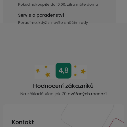
Pokud nakoupíte do 10:00, zítra máte doma
v
k
Servis a poradenství
y
Poradíme, když si nevíte s něčím rady
v
ý
p
i
s
u
Z
4,8
á
p
Hodnocení zákazníků
a
Na základě více jak 70
ověřených recenzí
t
í
Kontakt