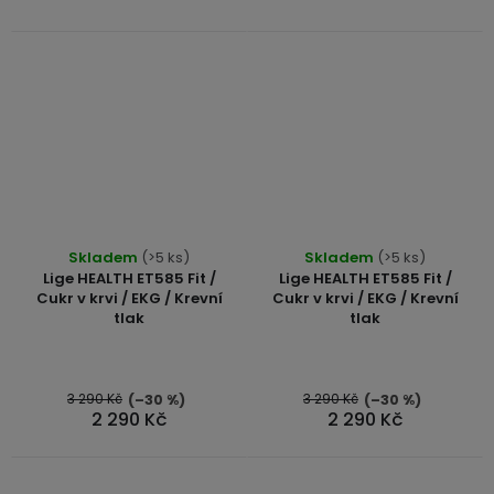
hvězdiček.
Průměrné
Průměrné
Skladem
(>5 ks)
Skladem
(>5 ks)
hodnocení
hodnocení
Lige HEALTH ET585 Fit /
Lige HEALTH ET585 Fit /
produktu
produktu
Cukr v krvi / EKG / Krevní
Cukr v krvi / EKG / Krevní
tlak
tlak
je
je
5,0
5,0
z
z
5
5
3 290 Kč
3 290 Kč
(–30 %)
(–30 %)
2 290 Kč
2 290 Kč
hvězdiček.
hvězdiček.