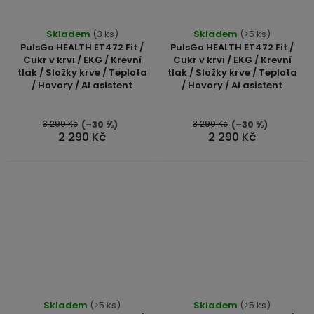
Skladem
(3 ks)
Skladem
(>5 ks)
PulsGo HEALTH ET472 Fit /
PulsGo HEALTH ET472 Fit /
Cukr v krvi / EKG / Krevní
Cukr v krvi / EKG / Krevní
tlak / Složky krve / Teplota
tlak / Složky krve / Teplota
/ Hovory / AI asistent
/ Hovory / AI asistent
3 290 Kč
3 290 Kč
(–30 %)
(–30 %)
2 290 Kč
2 290 Kč
Průměrné
Skladem
(>5 ks)
Skladem
(>5 ks)
hodnocení