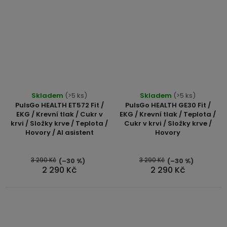
Skladem
(>5 ks)
Skladem
(>5 ks)
PulsGo HEALTH ET572 Fit /
PulsGo HEALTH GE30 Fit /
EKG / Krevní tlak / Cukr v
EKG / Krevní tlak / Teplota /
krvi / Složky krve / Teplota /
Cukr v krvi / Složky krve /
Hovory / AI asistent
Hovory
3 290 Kč
3 290 Kč
(–30 %)
(–30 %)
2 290 Kč
2 290 Kč