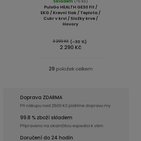
Skladem
(>5 ks)
PulsGo HEALTH GE30 Fit /
EKG / Krevní tlak / Teplota /
Cukr v krvi / Složky krve /
Hovory
3 290 Kč
(–30 %)
2 290 Kč
29
položek celkem
O
v
l
á
Doprava ZDARMA
d
Při nákupu nad 2500 Kč platíme dopravu my
a
c
99.8 % zboží skladem
í
Připraveno na okamžitou expedici k vám
p
Doručení do 24 hodin
r