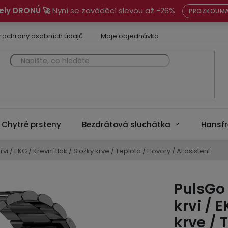
ely DRONŮ 🚀
Nyní se zaváděcí slevou až -26%
PROZKOUMA
 ochrany osobních údajů
Moje objednávka
Chytré prsteny
Bezdrátová sluchátka
Hansfr
vi / EKG / Krevní tlak / Složky krve / Teplota / Hovory / AI asistent
PulsGo 
krvi / E
krve / 