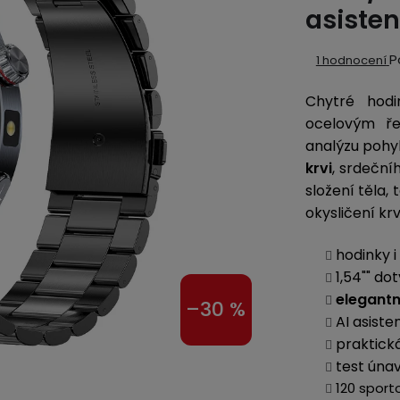
asisten
Průměrné
P
1 hodnocení
hodnocení
Chytré hod
produktu
je
ocelovým ře
5,0
analýzu pohyb
z
krvi
, srdeční
5
složení těla, 
hvězdiček.
okysličení kr
hodinky i
1,54"" do
elegant
–30 %
AI asiste
praktick
test úna
120 sport