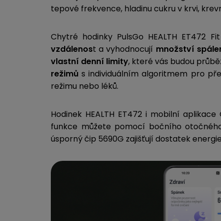
tepové frekvence, hladinu cukru v krvi, krevn
Chytré hodinky PulsGo HEALTH ET472 Fit 
vzdálenos
t a vyhodnocují
množství spálen
vlastní denní limity
, které vás budou průběž
režimů
s individuálním algoritmem pro pře
režimu nebo léků.
Hodinek HEALTH ET472
i mobilní aplikace
funkce můžete pomocí bočního otočného 
úsporný čip 5690G zajišťují dostatek energi