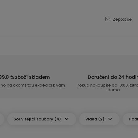
Zeptat se
99.8 % zboží skladem
Doručení do 24 hodi
eno na okamžitou expedici k vám
Pokud nakoupíte do 10:00, zít
doma
Související soubory (4)
Videa (2)
Hodn