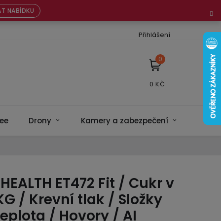
T NABÍDKU
Přihlášení
NÁKUPNÍ
KOŠÍK
ee
Drony
Kamery a zabezpečení
Bateri
HEALTH ET472 Fit / Cukr v
KG / Krevní tlak / Složky
Teplota / Hovory / AI