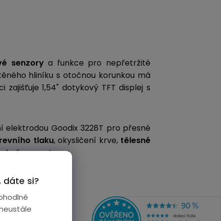
vé senzory
a funkce pro nepřetržité
těného hliníku s otočnou korunkou má
i zajišťuje 1,54" dotykový TFT displej s
 elektrodou Goodix 3228T
pro přesné
revního tlaku
, okysličení krve,
tělesné
tabolizmu a stresu.
 dáte si?
ohodlné
 neustále