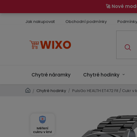
Přejít
🚀 Nové mod
na
obsah
Jak nakupovat
Obchodní podmínky
Podmínky
Chytré náramky
Chytré hodinky
Domů
Chytré hodinky
/
PulsGo HEALTH ET472 Fit / Cukr v kr
/
Měření
cukru v krvi