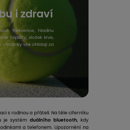
bu i zdraví
ové frekvence, hladinu
esné teploty, složek krve,
 - hodinky vše ohlídají za
i s rodinou a přáteli. Na těle ciferníku
ou je systém
duálního bluetooth
, kdy
 hodinkami a telefonem. Upozornění na