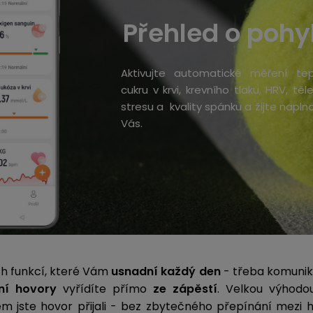
Přehled o pohy
Aktivujte automatické měření tep
cukru v krvi, krevního tlaku, HRV, těl
stresu a kvality spánku a žijte naplno
Vás.
h funkcí, které Vám
usnadní každý den
- třeba komunikac
nní hovory
vyřídíte přímo
ze zápěstí
. Velkou výhod
ém jste hovor přijali - bez zbytečného přepínání mezi