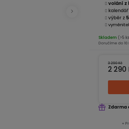
volání z
kalendář 
výběr z
5
vyměnite
Skladem
(>5 k
10
3 290 Kč
2 290
Měrná ce
Zdarma 
+ P