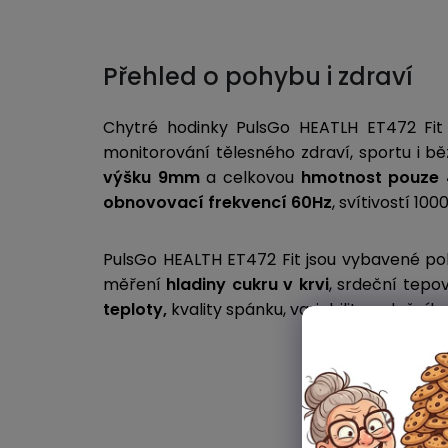
Přehled o pohybu i zdraví
Chytré hodinky PulsGo HEATLH ET472 Fit 
monitorování tělesného zdraví, sportu i 
výšku
9mm
a celkovou
hmotnost pouze
obnovovací frekvencí 60Hz
, svítivostí 100
PulsGo HEALTH ET472 Fit jsou vybavené p
měření
hladiny cukru v krvi
, srdeční tepo
teploty,
kvality spánku, variability srdeční