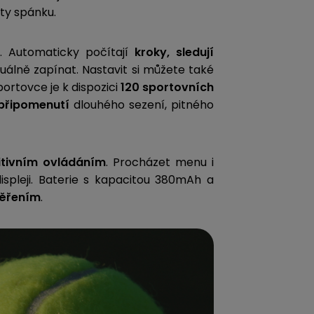
lity spánku.
ě. Automaticky počítají
kroky, sledují
álně zapínat. Nastavit si můžete také
portovce je k dispozici
120 sportovních
řipomenutí
dlouhého sezení, pitného
itivním ovládáním
. Procházet menu i
leji. Baterie s kapacitou 380mAh a
měřením
.