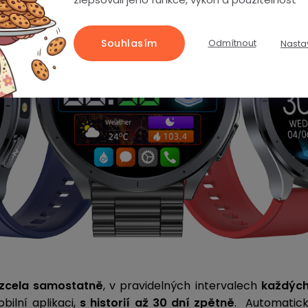
Souhlasím
Odmítnout
Nasta
zcela samostatně
, v pravidelných intervalech
každých 
bilní aplikaci,
s historií až 30 dní zpětně
. Automatick