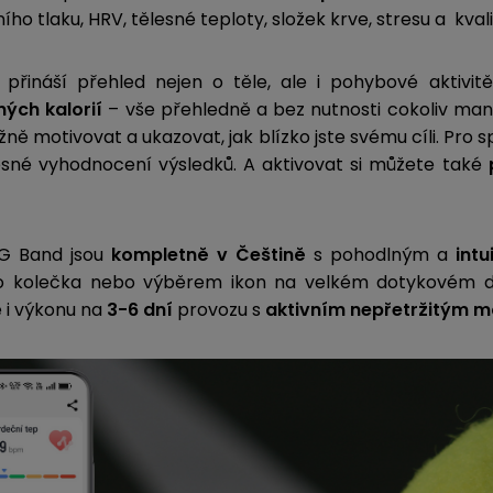
ího tlaku, HRV, tělesné teploty, složek krve, stresu a kva
přináší přehled nejen o těle, ale i pohybové aktivit
ých kalorií
– vše přehledně a bez nutnosti cokoliv manu
ně motivovat a ukazovat, jak blízko jste svému cíli. Pro s
sné vyhodnocení výsledků. A aktivovat si můžete také
p
 G Band jsou
kompletně v Češtině
s pohodlným a
intu
kolečka nebo výběrem ikon na velkém dotykovém disp
e i výkonu na
3-6 dní
provozu s
aktivním nepřetržitým 