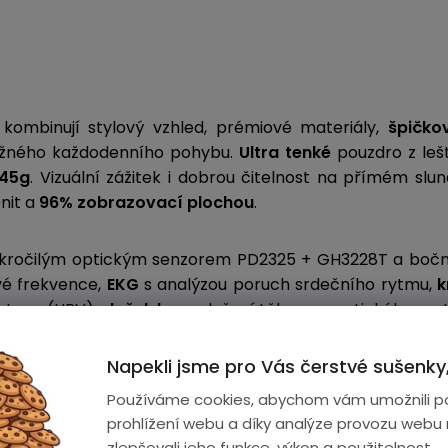
kombinují stylový vzhled, prémiové materiály,
špičko
běžného každodenního pohybu.
Ultra tenké
pouzdro z leš
 45g
. Vizuální zážitek i dobrou čitelnost na přímém slunc
0nit a
96% zobrazovací plochou
.
okročilým optickým senzorem
PD2325 + GH3228T a boční
vé frekvence,
EKG
s analýzou poruch srdečního rytmu,
k
ho tepu (HRV),
složek krve
,
složení těla, energetického me
Napekli jsme pro Vás čerstvé sušenky,
Používáme cookies, abychom vám umožnili p
prohlížení webu a díky analýze provozu webu
zlepšovali jeho funkce, výkon a použitelnost