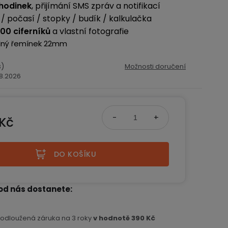
 hodinek
, přijímání SMS zpráv a notifikací
/ počasí / stopky / budík / kalkulačka
00 ciferníků
a vlastní fotografie
lný řemínek 22mm
s)
Možnosti doručení
.8.2026
 Kč
na:
DO KOŠÍKU
od nás dostanete
rodloužená záruka na 3 roky
v hodnotě 390 Kč