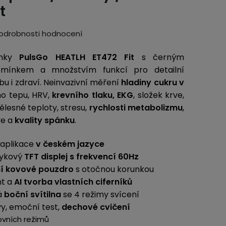
t
odrobnosti hodnocení
inky
PulsGo HEATLH ET472 Fit
s černým
mínkem a množstvím funkcí pro detailní
u i zdraví. Neinvazivní měření
hladiny cukru v
ho tepu, HRV,
krevního tlaku, EKG
, složek krve,
tělesné teploty, stresu,
rychlosti metabolizmu
,
ve a
kvality spánku
.
 aplikace
v českém jazyce
tykový
TFT displej s frekvencí 60Hz
ní kovové pouzdro
s otočnou korunkou
nt a
AI tvorba vlastních ciferníků
á
boční svítilna
se 4 režimy svícení
vy, emoční test,
dechové cvičení
ovních režimů