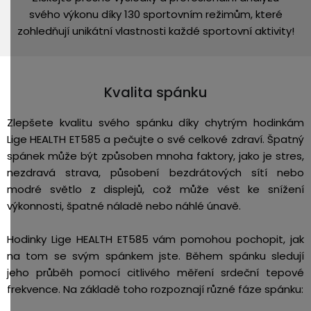
svého výkonu díky 130 sportovním režimům, které
zohledňují unikátní vlastnosti každé sportovní aktivity!
Kvalita spánku
Zlepšete kvalitu svého spánku díky chytrým hodinkám
Lige HEALTH ET585 a pečujte o své celkové zdraví. Špatný
spánek může být způsoben mnoha faktory, jako je stres,
nezdravá strava, působení bezdrátových sítí nebo
modré světlo z displejů, což může vést ke snížení
výkonnosti, špatné náladě nebo náhlé únavě.
Hodinky Lige HEALTH ET585 vám pomohou pochopit, jak
na tom se svým spánkem jste. Během spánku sledují
jeho průběh pomocí citlivého měření srdeční tepové
frekvence. Na základě toho rozpoznají různé fáze spánku: