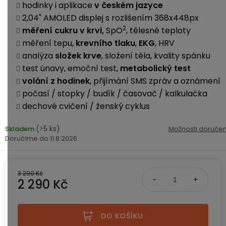
ke
disky
na
hodinky i aplikace
v českém jazyce
kamerám
zmrzlinu
2,04" AMOLED displej s rozlišením 368x448
px
Sada
a
Napájecí
S
Paměťové
2
měření cukru v krvi,
SpO
, tělesné teploty
dronu
ledovou
kabely
dotykovým
Bateriové
karty
měření tepu,
krevního tlaku
,
EKG
, HRV
se
tříšť
displejem
WiFi
2
analýza
složek krve
, složení těla, kvality spánku
kamery
Příslušenství
bateriemi
test únavy, emoční test,
metabolický test
Příslušenství
Bone
volání z hodinek
, přijímání SMS zpráv a oznámení
do
Conduction
Bateriové
Sada
auta
počasí / stopky / budík / časovač / kalkulačka
4G
dronu
dechové cvičení / ženský cyklus
kamery
Lenovo
se
Napájecí
Napájecí
Day's
3
(>5 ks)
Skladem
Možnosti doručen
adaptéry
kabely
bateriemi
Wifi
11.8.2026
kamery
Ear
Doplňkové
Hook
Náhradní
služby
-
díly
3 290 Kč
Bateriové
za
2 290 Kč
a
4G
uši
příslušenství
kamery
DOPLŇKOVÝ
Obchodní
Měrná cena:
(SIM)
PRODEJ
podmínky
DO KOŠÍKU
S