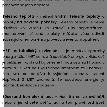
pracovat na jeho zlepšení.
Tělesná teplota
- měření
vnitřní tělesné teploty
a
teploty
na povrchu pokožky
. Tělesná teplota je velice
důležitá ve vztahu ke zdraví. Díky nepřetržitému
monitorování tělesné teploty můžete včas odhalit
začínající onemocnění a provést preventivní opatření.
MET
metabolický ekvivalent
- je měřítko spotřeby
energie těla. 1 MET se rovná spotřebě energie v klidu, což
je přibližně 1 kcal na 1 kg tělesné hmotnosti za 1 hodinu u
mužů a 0,9 kcal na 1 kg tělesné hmotnosti za 1 hodinu u
žen. MET se používá k vyjádření intenzity cvičení.
Například 3 MET znamená, že spotřeba energie je
trojnásobek klidové spotřeby.
30sekund komplexní test
-
Necítíte se ve své kůži,
nebo si jen chcete ověřit, jak na tom právě teď jste?