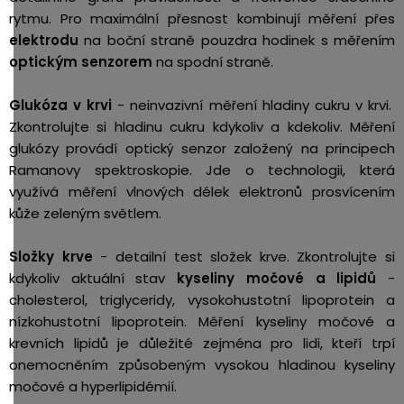
rytmu. Pro maximální přesnost kombinují měření přes
elektrodu
na boční straně pouzdra hodinek s měřením
optickým senzorem
na spodní straně.
Glukóza v krvi
- neinvazivní měření hladiny cukru v krvi.
Zkontrolujte si hladinu cukru kdykoliv a kdekoliv. Měření
glukózy provádí optický senzor založený na principech
Ramanovy spektroskopie. Jde o technologii, která
využívá měření vlnových délek elektronů prosvícením
kůže zeleným světlem.
Složky krve
- d
etailní test složek krve. Zkontrolujte si
kdykoliv aktuální stav
kyseliny močové a
lipidů
-
cholesterol, triglyceridy, vysokohustotní lipoprotein a
nízkohustotní lipoprotein. Měření kyseliny močové a
krevních lipidů je důležité zejména pro lidi, kteří trpí
onemocněním způsobeným vysokou hladinou kyseliny
močové a hyperlipidémií.