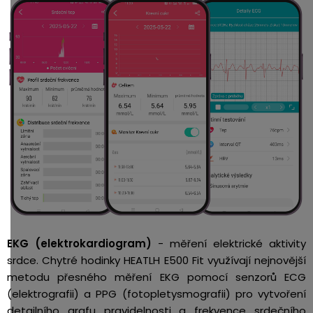
EKG (
elektrokardiogram)
-
měření elektrické aktivity
srdce. Chytré hodinky HEATLH E500 Fit využívají nejnovější
metodu přesného
měření EKG pomocí senzorů ECG
(
elektrografii) a PPG (fotopletysmografii) pro vytvoření
detailního grafu pravidelnosti a frekvence srdečního