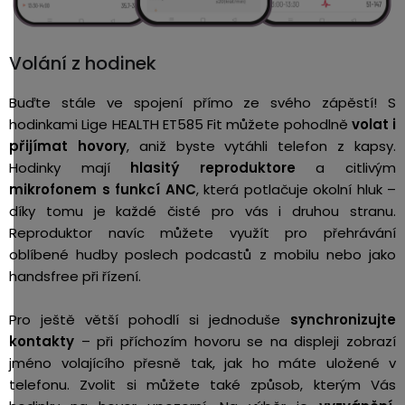
Volání z hodinek
Buďte stále ve spojení přímo ze svého zápěstí! S
hodinkami Lige HEALTH ET585 Fit můžete pohodlně
volat i
přijímat hovory
, aniž byste vytáhli telefon z kapsy.
Hodinky mají
hlasitý reproduktore
a citlivým
mikrofonem s funkcí ANC
, která potlačuje okolní hluk –
díky tomu je každé čisté pro vás i druhou stranu.
Reproduktor navíc můžete využít pro přehrávání
oblíbené hudby poslech podcastů z mobilu nebo jako
handsfree při řízení.
Pro ještě větší pohodlí si jednoduše
synchronizujte
kontakty
– při příchozím hovoru se na displeji zobrazí
jméno volajícího přesně tak, jak ho máte uložené v
telefonu.
Zvolit si můžete také způsob, kterým Vás