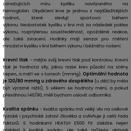
označujících míru kyslíku navázaného na
hemoglobin.
Okysličení krve je jednou z nejdůležitějších
hodnot, které sledují sportovci během
výkonu. Nedostatek kyslíku v krvi má za následek pokles
výkonu, rozptýlenou soustředěnost, opožděné reakce,
ale také zvracení. Hodinky
mají senzor pro měření
množství kyslíku v krvi během výkonu i běžného nošení.
Krevní tlak
- mějte svůj krevní tlak pod kontrolou. Krevní
tlak je hodnota síly, jakou naše krev působí na stěny
tepen, a měří se v torrech (mmHg).
Optimální hodnota
je 120/80 mmHg u zdravého dospělého
(u dětí by měla
být výrazně nižší). S věkem se hodnoty mění, a pokud
přesáhnou 140/90, měli bychom oslovit odborníka.
Kvalita spánku
- kvalita spánku má velký vliv na celkové
fyzické i psychické zdraví člověka a ovlivňuje ji celá řada
faktorů. S hodinkami HEATLH E500 Fit získáte nejen
přehled k kvalitě spánku, ale také můžete aktivně