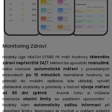
Monitoring Zdraví
Hodinky Lige HEATLH ET585 Fit měří
hodnoty
tělesného
zdraví nepřetržitě 24/7
. Měření lze spouštět
manuálně
,
nebo nastavit
automatické měření
v pravidelných
intervalech
po 10 minutách
. Naměřené hodnoty se
přenáší do mobilní aplikace, kde ukládají, vytváří
přehledné statistiky a přehledy s historií
vývoje měření
až 90 dní zpětně
. Kromě toho si můžete
n
astavte
vlastní limity
se zasíláním upozornění -
hodinky Vám
automaticky zašlou informaci
při
dosažení limitu. Nastavení je možné u měření srdeční