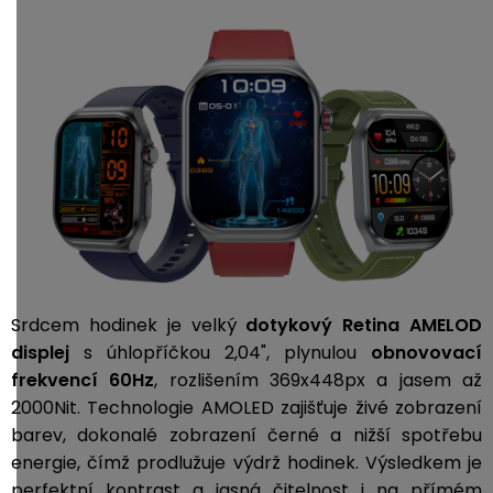
Srdcem hodinek je velký
d
otykový Retina AMELOD
displej
s úhlopříčkou 2,04", plynulou
obnovovací
frekvencí 60Hz
, rozlišením 369x448px a jasem až
2000Nit. T
echnologie AMOLED zajišťuje živé zobrazení
barev, dokonalé zobrazení černé a nižší spotřebu
energie, čímž prodlužuje výdrž hodinek. Výsledkem je
perfektní kontrast a jasná čitelnost i na přímém