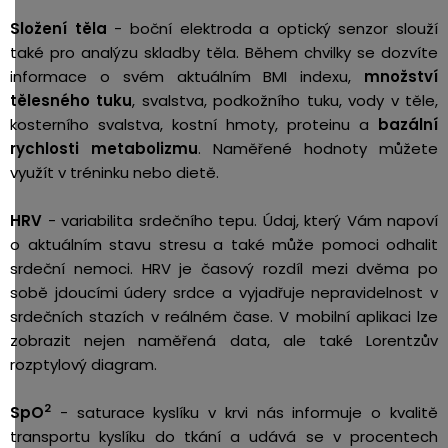
Složení těla
- boční elektroda a optický senzor slouží
také pro analýzu skladby těla. Během chvilky se dozvíte
informace o svém aktuálním BMI indexu,
množství
tělesného tuku
, svalstva, podkožního tuku, vody v těle,
kosterního svalstva, kostní hmoty, proteinu a
bazální
rychlosti metabolizmu
. Naměřené hodnoty můžete
využít v tréninku nebo dietě.
HRV
- variabilita srdečního tepu. Údaj, který Vám napoví
o aktuálním stavu stresu a také může pomoci odhalit
srdeční nemoci. HRV je časový rozdíl mezi dvěma po
sobě jdoucími údery srdce a vyjadřuje nepravidelnost v
srdečních stazích v reálném čase. V mobilní aplikaci lze
zobrazit nejen naměřená data, ale také Lorentzův
rozptylový diagram.
2
SpO
-
saturace kyslíku v krvi
nás informuje o kvalitě
transportu kyslíku do tkání a udává se v procentech