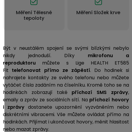
Měření Tělesné
Měření Složek krve
tepoloty
Být v neustálém spojení se svými blízkými nebylo
nikdy jednoduší. Díky
mikrofonu a
reproduktoru
můžete s Lige HEALTH ET585
Fit
telefonovat přímo ze zápěstí
. Do hodinek si
nahrajete kontakty ze svého telefonu nebo můžete
vytáčet čísla zadáním na číselníku. Kromě toho se na
hodinkách zobrazují také
příchozí
SMS zprávy
,
emaily a zpráv ze sociálních sítí. Na
příchozí hovory
i zprávy
dostanete upozornění vyzváněním nebo
diskrétními vibracemi. Vše můžete ovládat přímo na
hodinkách. Přijímat i ukončovat hovory, měnit hlasitost
nebo mazat zprávy.