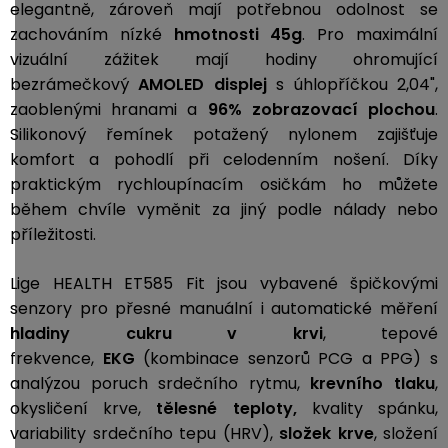
elegantně, zároveň mají potřebnou odolnost se
zachováním nízké
hmotnosti 45g
. Pro maximální
vizuální zážitek mají hodiny ohromující
bezrámečkový
AMOLED displej
s úhlopříčkou 2,04",
zaoblenými hranami a
96% zobrazovací plochou
.
Silikonový řemínek potažený nylonem zajišťuje
komfort a pohodlí při celodenním nošení. Díky
praktickým rychloupínacím osičkám ho můžete
během chvíle vyměnit za jiný podle nálady nebo
příležitosti.
Lige HEALTH ET585 Fit jsou vybavené špičkovými
senzory pro přesné manuální i automatické měření
hladiny cukru v krvi
, tepové
frekvence,
EKG
(kombinace senzorů PCG a PPG) s
analýzou poruch srdečního rytmu
,
krevního tlaku
,
okysličení krve,
tělesné teploty,
kvality spánku,
variability srdečního tepu (HRV),
složek krve
,
složení