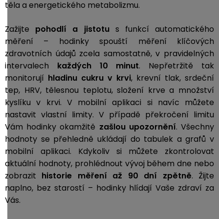
těla a energetického metabolizmu.
Zažijte
pohodlí a jistotu
s funkcí automatického
měření – hodinky spouští měření klíčových
zdravotních údajů zcela samostatně, v pravidelných
intervalech
každých 10 minut
. Nepřetržitě tak
monitorují
hladinu cukru v krvi
, krevní tlak, srdeční
tep, HRV, tělesnou teplotu, složení krve a množství
kyslíku v krvi. V mobilní aplikaci si navíc můžete
nastavit vlastní limity. V případě překročení limitu
Vám hodinky okamžitě
zašlou upozornění
. Všechny
hodnoty se přehledně ukládají do tabulek a grafů v
mobilní aplikaci. Kdykoliv si můžete zkontrolovat
aktuální hodnoty, prohlédnout vývoj během dne nebo
zobrazit
historie měření až 90 dní zpětně
. Žijte
naplno, bez starostí – hodinky hlídají Vaše zdraví za
Vás.