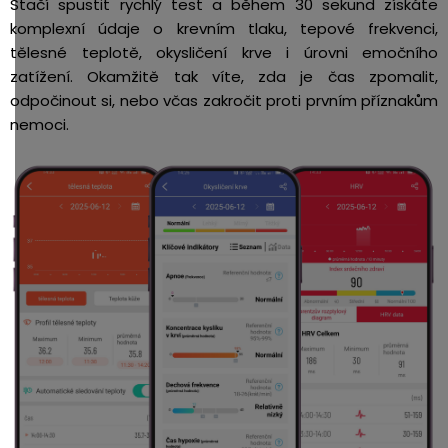
Stačí spustit rychlý test a během 30 sekund získáte
komplexní údaje o krevním tlaku, tepové frekvenci,
tělesné teplotě, okysličení krve i úrovni emočního
zatížení. Okamžitě tak víte, zda je čas zpomalit,
odpočinout si, nebo včas zakročit proti prvním příznakům
nemoci.