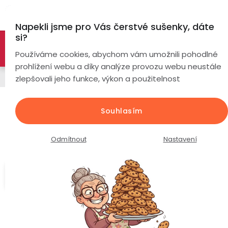
Přejít
Hl
na
Napekli jsme pro Vás čerstvé sušenky, dáte
obsah
si?
🚀 Nové modely DRONŮ 🚀
Nyní se zaváděcí slevou až
Chytré
Používáme cookies, abychom vám umožnili pohodlné
náramky
-26%
PROZKOUMAT NABÍDKU
prohlížení webu a díky analýze provozu webu neustále
Chytré hodinky
zlepšovali jeho funkce, výkon a použitelnost
Chytré
hodinky
Lige HEALTH ET585 Fit / Cukr v krvi
Souhlasím
/ EKG / Krevní tlak
Chytré
Chytré
hodinky
prsteny
Průměrné
Podrobnosti hodnocení
1 hodnocení
Odmítnout
Nastavení
podle
hodnocení
Bezdrátová
produktu
Dámské
sluchátka
je
Měření
5,0
cukru v
krvi
Pánské
Herní
Hansfree
z
sluchátka
5
hvězdiček.
Dětské
Drony