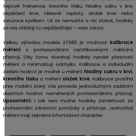
tepové frekvence, krevního tlaku, hladiny cukru v krvi,
okysličení krve, tělesné teploty, složek krve nebo
saturace kyslíkem. Už se nemusíte o nic starat, hodinky
za vás ohlídají to nejdůležitější – vaše zdraví.
Velkou výhodou modelu ET585 je možnost
kalibrace
měření
s profesionálními certifikovanými měřícími
přístroji. Díky tomu dosahují hodinky vysoké přesnosti
měření a minimalizují odchylku. Kalibrace a individuální
zadání hodnot je možné u měření
hladiny cukru v krvi
,
krevního tlaku
a měření
složek krve
. Kalibrace probíhá
přes mobilní, který Vás provede jednoduchými zadáním
vlastních hodnot naměřených profesionálními přístroji.
Upozornění:
I tak není možné hodinky zaměňovat za
profesionální zdravotní pomůcky a přístroje. Jednotlivá
měření mají zejména informativní charakter.