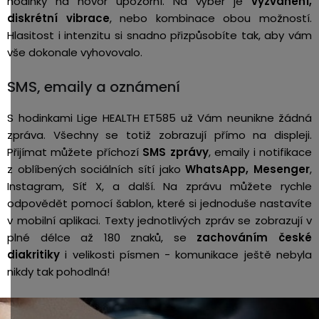
hodinky na hovor upozorní. Na výběr je
vyzvánění,
diskrétní vibrace
, nebo kombinace obou možností.
Hlasitost i intenzitu si snadno přizpůsobíte tak, aby vám
vše dokonale vyhovovalo.
SMS, emaily a oznámení
S hodinkami Lige HEALTH ET585 už Vám neunikne žádná
zpráva. Všechny se totiž zobrazují přímo na displeji.
Přijímat můžete příchozí
SMS zprávy
, emaily i notifikace
z oblíbených sociálních sítí jako
WhatsApp, Mesenger
,
Instagram, Síť X, a další. Na zprávu můžete rychle
odpovědět pomocí šablon, které si jednoduše nastavíte
v mobilní aplikaci.
Texty jednotlivých zpráv se zobrazují v
plné délce až 180 znaků, se
zachováním české
diakritiky
i velikosti písmen - komunikace ještě nebyla
nikdy tak pohodlná!