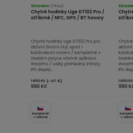
hodnocení
Skladem
(>5 ks)
Sklad
d
Chytré hodinky Lige DT102 Pro /
Chytré
produktu
u
stříbrné / NFC, GPS / BT hovory
stříbr
je
k
5,0
z
t
Chytré hodinky Lige DT102 Pro pro
Chytré
5
ů
aktivní životní styl, sport i
aktivní 
hvězdiček.
každodenní nošení / kompletně v
každod
českém jazyce včetně aplikace
českém
WearPro / velký přehledný infinity
WearPro
IPS displej...
IPS displ
1 890 Kč
1 890 Kč
(–47 %)
990 Kč
990 K
Kompletně
Komplet
v češtině
v češti