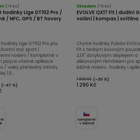
em
(>5 ks)
Skladem
(>5 ks)
 hodinky Lige DT102 Pro /
EVOLVE QX17 Fit | duální G
né / NFC, GPS / BT hovory
volání | kompas | svítilna
 hodinky Lige DT102 Pro pro
Chytré hodinky PulsGo EVOL
životní styl, sport i
Fit s tenkým kovovým pouzd
enní nošení / kompletně v
2,01" dotykovým displejem a
 jazyce včetně aplikace
silikonovým řemínkem pro spo
 / velký přehledný infinity
běžné nošení. hodinky i aplika
ej 1,9...
1 990 Kč
(–35 %)
1 290 Kč
(–47 %)
č
ně
Kompletně
ně
v češtině