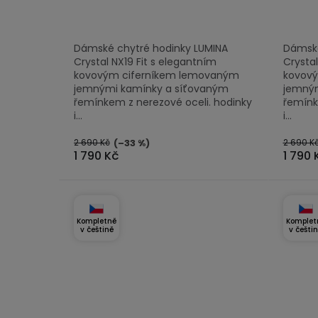
5,0
4,5
z
z
Dámské chytré hodinky LUMINA
Dámské
5
5
Crystal NX19 Fit s elegantním
Crystal
hvězdiček.
hvězdi
kovovým ciferníkem lemovaným
kovov
jemnými kamínky a síťovaným
jemným
řemínkem z nerezové oceli. hodinky
řemínk
i...
i...
2 690 Kč
2 690 K
(–33 %)
1 790 Kč
1 790 
Kompletně
Komplet
v češtině
v češti