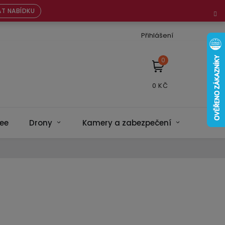
T NABÍDKU
Přihlášení
NÁKUPNÍ
KOŠÍK
ee
Drony
Kamery a zabezpečení
Bateri