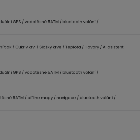
 duální GPS / vodotěsné 5ATM / bluetooth volání /
 tlak / Cukr v krvi / Složky krve / Teplota / Hovory / AI asistent
 duální GPS / vodotěsné 5ATM / bluetooth volání /
těsné 5ATM / offline mapy / navigace / bluetooth volání /