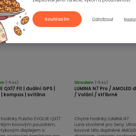
ně
Kompletně
Souhlasím
Odmítnout
Nasta
ně
v češtině
em
(>5 ks)
Skladem
(>5 ks)
 QX17 Fit | duální GPS |
LUMINA N7 Pro / AMOLED d
 | kompas | svítilna
/ Volání / stříbrné
 hodinky PulsGo EVOLVE QX17
Chytré hodinky LUMINA N7
tenkým kovovým pouzdrem,
Luna stvořené pro ženy. Ultr
dotykovým displejem a
kovové tělo doplněné AMOL
ným ocelovým řemínkem pro
displejem, jemným ocelový