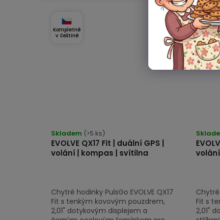
Kompletně
Komplet
v češtině
v češti
Skladem
(>5 ks)
Sklad
EVOLVE QX17 Fit | duální GPS |
EVOLVE
volání | kompas | svítilna
volání
Chytré hodinky PulsGo EVOLVE QX17
Chytré
Fit s tenkým kovovým pouzdrem,
Fit s 
2,01" dotykovým displejem a
2,01" 
černým ocelovým řemínkem pro
stříbr