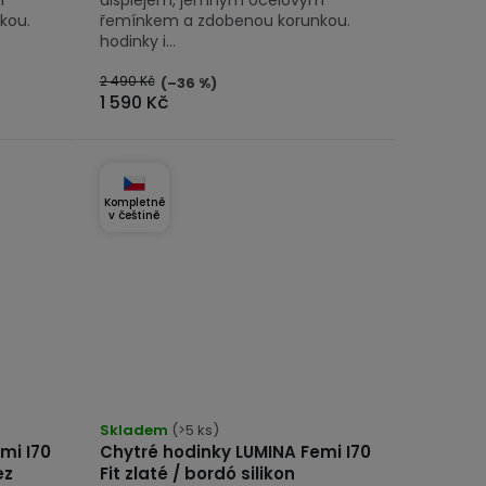
kou.
řemínkem a zdobenou korunkou.
hodinky i...
2 490 Kč
(–36 %)
1 590 Kč
Kompletně
v češtině
Skladem
(>5 ks)
mi I70
Chytré hodinky LUMINA Femi I70
ez
Fit zlaté / bordó silikon