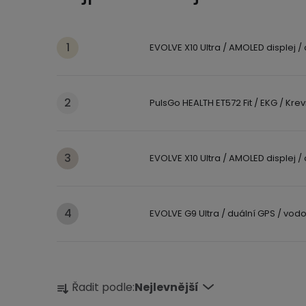
EVOLVE X10 Ultra / AMOLED displej /
PulsGo HEALTH ET572 Fit / EKG / Krevní
EVOLVE X10 Ultra / AMOLED displej /
EVOLVE G9 Ultra / duální GPS / vodo
Ř
Řadit podle:
Nejlevnější
a