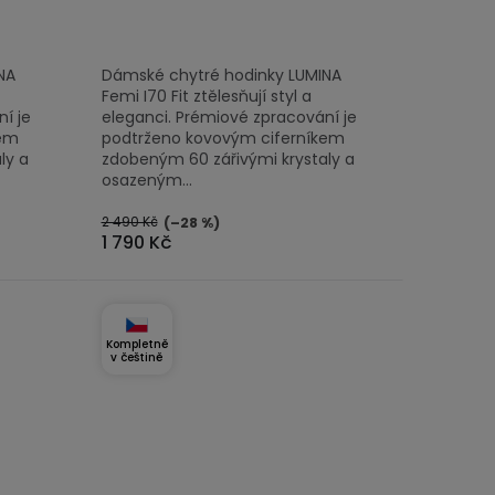
NA
Dámské chytré hodinky LUMINA
Femi I70 Fit ztělesňují styl a
í je
eleganci. Prémiové zpracování je
kem
podtrženo kovovým ciferníkem
ly a
zdobeným 60 zářivými krystaly a
osazeným...
2 490 Kč
(–28 %)
1 790 Kč
Kompletně
v češtině