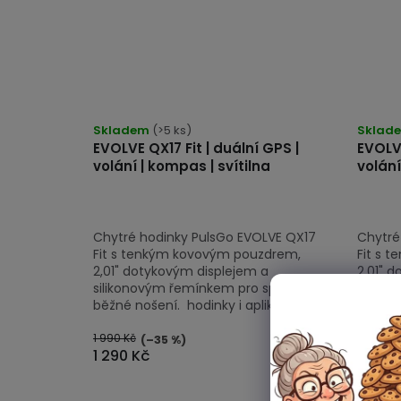
Skladem
(>5 ks)
Sklad
EVOLVE QX17 Fit | duální GPS |
EVOLVE
volání | kompas | svítilna
volání
Chytré hodinky PulsGo EVOLVE QX17
Chytré
Fit s tenkým kovovým pouzdrem,
Fit s 
2,01" dotykovým displejem a
2,01" 
silikonovým řemínkem pro sport i
siliko
běžné nošení. hodinky i aplikace v...
běžné n
1 990 Kč
1 990 Kč
(–35 %)
1 290 Kč
1 290 