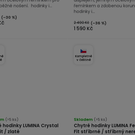
 běžné nošení. hodinky i...
řemínkem a zdobenou korun
hodinky i...
(–30 %)
Kč
2 490 Kč
(–36 %)
1 590 Kč
ně
Kompletně
ně
v češtině
rné
Průměrné
cení
em
(>5 ks)
hodnocení
Skladem
(>5 ks)
é hodinky LUMINA Crystal
Chytré hodinky LUMINA Fe
tu
produktu
it / zlaté
Fit stříbrné / stříbrný ner
je