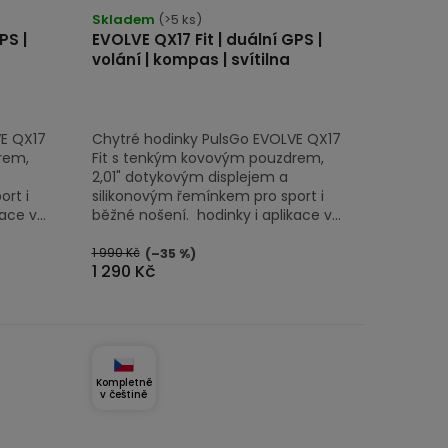
Skladem
(>5 ks)
PS |
EVOLVE QX17 Fit | duální GPS |
volání | kompas | svítilna
VE QX17
Chytré hodinky PulsGo EVOLVE QX17
rem,
Fit s tenkým kovovým pouzdrem,
2,01" dotykovým displejem a
rt i
silikonovým řemínkem pro sport i
ce v...
běžné nošení. hodinky i aplikace v...
1 990 Kč
(–35 %)
1 290 Kč
Kompletně
v češtině