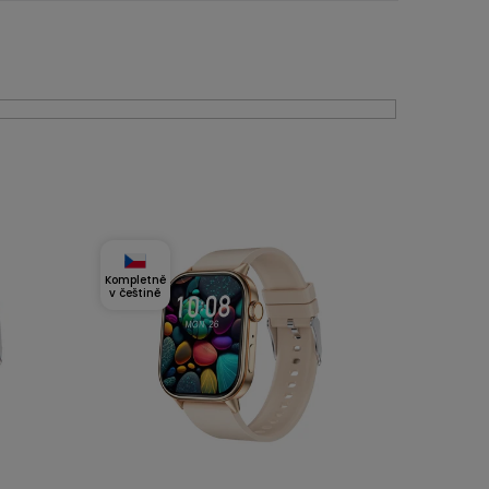
Kompletně
v češtině