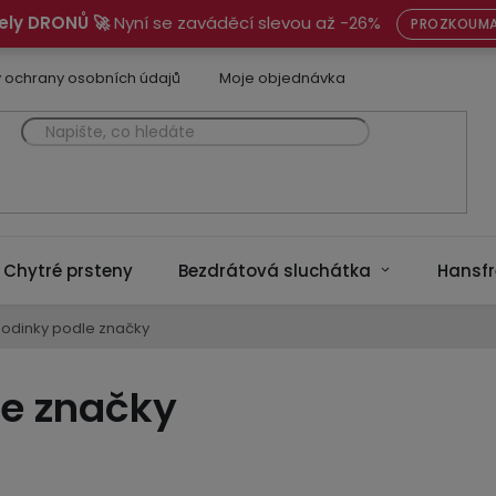
ely DRONŮ 🚀
Nyní se zaváděcí slevou až -26%
PROZKOUMA
 ochrany osobních údajů
Moje objednávka
Chytré prsteny
Bezdrátová sluchátka
Hansfr
hodinky podle značky
le značky