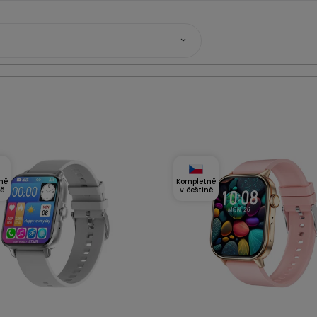
ně
Kompletně
ně
v češtině