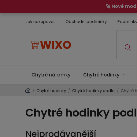
Přejít
🚀 Nové mod
na
obsah
Jak nakupovat
Obchodní podmínky
Podmínky
Chytré náramky
Chytré hodinky
Domů
Chytré hodinky
/
Chytré hodinky podle
/
Chytré 
/
Chytré hodinky pod
Nejprodávanější