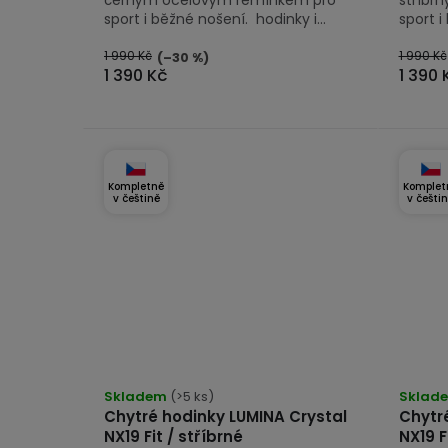
sport i běžné nošení. hodinky i...
sport i
1 990 Kč
1 990 Kč
(–30 %)
1 390 Kč
1 390 
Kompletně
Komplet
v češtině
v češti
Průměrné
Průmě
hodnocení
Skladem
(>5 ks)
hodno
Sklad
Chytré hodinky LUMINA Crystal
Chytr
produktu
produk
NX19 Fit / stříbrné
NX19 F
je
je