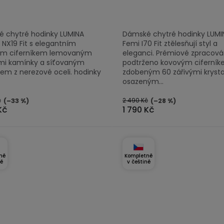
5,0
z
 chytré hodinky LUMINA
Dámské chytré hodinky LUMI
5
 NX19 Fit s elegantním
Femi I70 Fit ztělesňují styl a
ček.
hvězdiček.
ým ciferníkem lemovaným
eleganci. Prémiové zpracován
i kamínky a síťovaným
podtrženo kovovým ciferní
em z nerezové oceli. hodinky
zdobeným 60 zářivými krysta
osazeným...
č
2 490 Kč
(–33 %)
(–28 %)
Kč
1 790 Kč
ně
Kompletně
ně
v češtině