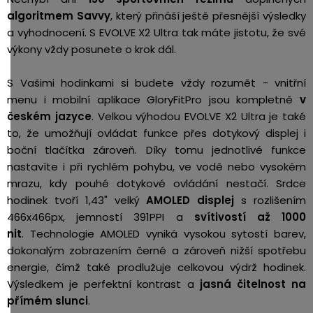
algoritmem Savvy
, který přináší ještě přesnější výsledky
a vyhodnocení. S EVOLVE X2 Ultra tak máte jistotu, že své
výkony vždy posunete o krok dál.
S Vašimi hodinkami si budete vždy rozumět - vnitřní
menu i mobilní aplikace GloryFitPro jsou kompletně
v
českém jazyce
. Velkou výhodou EVOLVE X2 Ultra je také
to, že umožňují ovládat funkce přes dotykový displej i
boční tlačítka zároveň. Díky tomu jednotlivé funkce
nastavíte i při rychlém pohybu, ve vodě nebo vysokém
mrazu, kdy pouhé dotykové ovládání nestačí. Srdce
hodinek tvoří 1,43" velký
AMOLED displej
s rozlišením
466x466px, jemností 391PPI a
svítivostí až 1000
nit
. Technologie AMOLED vyniká vysokou sytostí barev,
dokonalým zobrazením černé a zároveň nižší spotřebu
energie, čímž také prodlužuje celkovou výdrž hodinek.
Výsledkem je perfektní kontrast a
jasná čitelnost na
přímém slunci
.