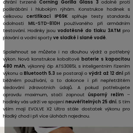
chrání tvrzené
Corning Gorilla Glass 3
odolné proti
poškrábání i hlubokým rýhám. Konstrukce hodinek s
celkovou
certifikací IP69K
splňuje testy standardu
odolnosti
MIL-STD-810H
používaného při armádním
testování. Hodinky jsou
vodotěsné do tlaku 3ATM
pro
plavání a vodní sporty
ve sladké i slané vodě
.
Spolehnout se můžete i na dlouhou výdrž a potřebný
výkon. Nová konstrukce kobaltové
baterie s kapacitou
480 mAh
, výkonný čip ATS3085L s inteligentním řízením
výkonu a
Bluetooth 5.3
se postarají o
výdrž až 12 dní
při
běžném používání, a to dokonce i při nepřetržitém
sledování zdravotních údajů. A pokud potřebujete
opravdu maximum, stačí zapnout
úsporný režim
–
hodinky vás udrží ve spojení
neuvěřitelných 25 dní
. S tím
vším mají EVOLVE X2 Ultra stále dostatek výkonu pro
hladký chod i při více úlohách najednou.