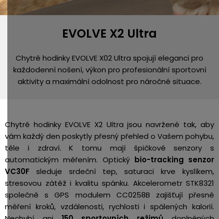
EVOLVE X2 Ultra
Chytré hodinky EVOLVE X02 Ultra spojují eleganci pro
každodenní nošení, výkon pro profesionální sportovní
aktivity a maximální odolnost pro náročné situace.
Chytré hodinky EVOLVE X2 Ultra jsou navržené tak, aby
vám každý den poskytly přesný přehled o Vašem pohybu,
těle i zdraví. K tomu mají špičkové senzory s
automatickým měřením. Optický
bio-tracking senzor
VC30F
sleduje srdeční tep, saturaci krve kyslíkem,
stresovou zátěž i kvalitu spánku. Akcelerometr STK8321
společně s GPS modulem CC0258B zajišťují přesné
měření kroků, vzdálenosti, rychlosti i spálených kalorií.
Nechybí ani
150 sportovních režimů
doplněných