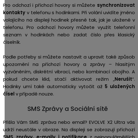
Pro odchozí i příchozí hovory si můžete
synchronizovat
kontakty
v telefonu s hodinkami. Při volání uvidíte jméno
volajícího na displeji hodinek přesně tak, jak je uložené v
telefonu. Pro odchozí hovory můžete využít telefonní
seznam v hodinkách nebo zadat číslo přes klasický
číselník.
Podle potřeby si můžete nastavit a upravit také způsob
upozornění na příchozí hovory a zprávy – hlasitým
vyzváněním, diskrétní vibrací, nebo kombinací obojího. A
pokud chcete klid, stačí aktivovat režim „
Nerušit
“.
Hodinky umí také automaticky vytočit až
5 uložených
čísel
v případě nouze.
SMS Zprávy a Sociální sítě
Přišla Vám SMS zpráva nebo email?
EVOLVE X2 Ultra vás
udrží neustále v obraze. Na displeji se zobrazují příchozí
SMS zprávy, e-maily i notifikace
z nejpopulárnějších