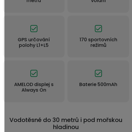
metrů
volání
GPS určování
170 sportovních
polohy L1+L5
režimů
AMELOD displej s
Baterie 500mAh
Always On
Vodotěsné do 30 metrů i pod mořskou
hladinou