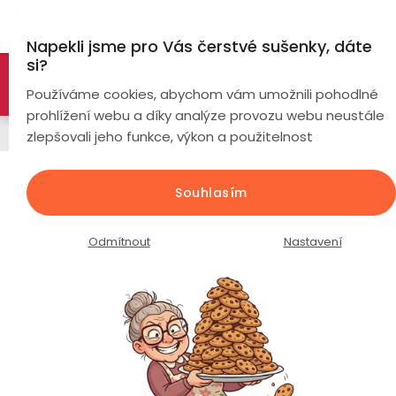
Přejít
Hl
na
Napekli jsme pro Vás čerstvé sušenky, dáte
obsah
si?
🚀 Nové modely DRONŮ 🚀
Nyní se zaváděcí slevou až
Chytré
Používáme cookies, abychom vám umožnili pohodlné
náramky
-26%
PROZKOUMAT NABÍDKU
prohlížení webu a díky analýze provozu webu neustále
Chytré hodinky
zlepšovali jeho funkce, výkon a použitelnost
Chytré
hodinky
EVOLVE X2 Ultra / AMOLED displej /
Souhlasím
duální GPS / vodotěsné 3ATM /
Chytré
Chytré
bluetooth volání / Gorilla Glass
hodinky
prsteny
Odmítnout
Nastavení
podle
Průměrné
Podrobnosti hodnocení
Neohodnoceno
Bezdrátová
hodnocení
Dámské
sluchátka
produktu
je
Pánské
Herní
Hansfree
0,0
sluchátka
z
Dětské
Drony
5