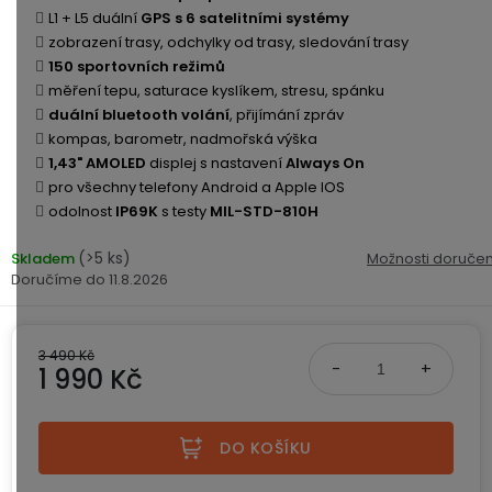
ke
disky
na
L1 + L5 duální
GPS s 6 satelitními systémy
kamerám
zmrzlinu
zobrazení trasy, odchylky od trasy, sledování trasy
Sada
a
Napájecí
S
Paměťové
150 sportovních režimů
dronu
ledovou
kabely
dotykovým
Bateriové
karty
měření tepu, saturace kyslíkem, stresu, spánku
se
tříšť
displejem
WiFi
duální bluetooth volání
, přijímání zpráv
2
kamery
Příslušenství
kompas, barometr, nadmořská výška
bateriemi
Příslušenství
Bone
1,43" AMOLED
displej s nastavení
Always On
do
Conduction
pro všechny telefony Android a Apple IOS
Bateriové
Sada
auta
odolnost
IP69K
s testy
MIL-STD-810H
4G
dronu
kamery
Lenovo
se
(>5 ks)
Skladem
Možnosti doručen
Napájecí
Napájecí
Day's
3
11.8.2026
adaptéry
kabely
bateriemi
Wifi
kamery
Ear
Doplňkové
Hook
Náhradní
3 490 Kč
služby
-
1 990 Kč
díly
Bateriové
za
a
4G
Měrná cena:
uši
příslušenství
kamery
DOPLŇKOVÝ
Obchodní
(SIM)
PRODEJ
DO KOŠÍKU
podmínky
S