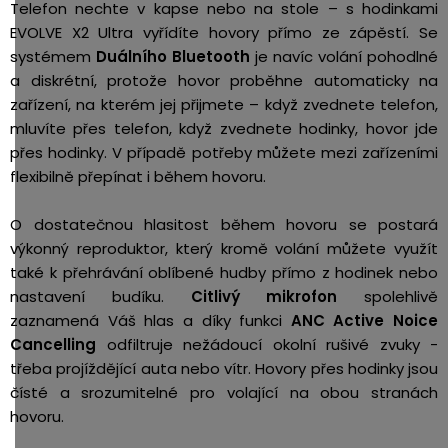
Telefon nechte v kapse nebo na stole – s hodinkami
EVOLVE X2 Ultra vyřídíte hovory přímo ze zápěstí. Se
systémem
Duálního Bluetooth
je navíc volání pohodlné
a diskrétní, protože hovor proběhne automaticky na
zařízení, na kterém jej přijmete – když zvednete telefon,
mluvíte přes telefon, když zvednete hodinky, hovor jde
přes hodinky. V případě potřeby můžete mezi zařízeními
flexibilně přepínat i během hovoru.
O dostatečnou hlasitost během hovoru se postará
výkonný reproduktor, který kromě volání můžete využít
také k přehrávání oblíbené hudby přímo z hodinek nebo
nastavení budíku.
Citlivý mikrofon
spolehlivě
zaznamená Váš hlas a díky funkci
ANC Active Noice
Cancelling
odfiltruje nežádoucí okolní rušivé zvuky -
třeba projíždějící auta nebo vítr. Hovory přes hodinky jsou
čísté a srozumitelné pro volající na obou stranách
hovoru.