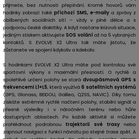
přijmete, bez nutnosti přepínání. Kromě hovorů vám
hodinky zobrazí také
příchozí SMS, e-maily
a zprávy z
oblíbených sociálních sítí – vždy v plné délce a s
podporou české diakritiky. A když nastane krizová situace,
jediným stiskem aktivujete
SOS volání
až na 5 vybraných
kontaktů. S EVOLVE X2 Ultra tak máte jistotu, že
zůstanete ve spojení kdykoliv a kdekoliv.
S hodinkami EVOLVE X2 Ultra máte pod kontrolou své
sportovní výkony s maximální přesností. O rychlé a
spolehlivé určení polohy se stará
dvoupásmová GPS s
frekvencemi L1+L5
, která využívá
6 satelitních systémů
(GPS, Glonass, BEIDOU, Galileo, QZSS, NAVIC). Díky tomu
získáte extrémně rychlé načtení polohy, stabilní signál a
přesné výsledky i v náročném terénu nebo hůře
dostupných oblastech. Po každé aktivitě si můžete
prohlédnout podrobnou
trajektorii své trasy
nebo
zapnout navigaci s funkcí návratu po stejné trase zpět. A