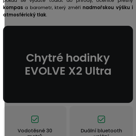
pokud se vydáte toulat do přírody, oceníte přesný
kompas
a barometr, který změří
nadmořskou výšku i
atmosférický tlak
.
Chytré hodinky
EVOLVE X2 Ultra
Vodotěsné 30
Duální bluetooth