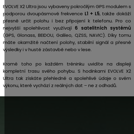
EVOLVE X2 Ultra jsou vybaveny pokročilým GPS modulem s
podporou dvoupásmové frekvence
L1 + L5
, takže dokáží
přesně určit polohu i bez připojení k telefonu. Pro co
nejvyšší spolehlivost využívají
6 satelitních systémů
(GPS, Glonass, BEIDOU, Galileo, QZSS, NAVIC). Díky tomu
máte okamžité načtení polohy, stabilní signál a přesné
výsledky i v husté zástavbě nebo v lese.
Kromě toho po každém tréninku uvidíte na displeji
kompletní trasu svého pohybu. S hodinkami EVOLVE X2
Ultra tak získáte přehledné a spolehlivé údaje o svém
výkonu, které vychází z reálných dat – ne z odhadů.