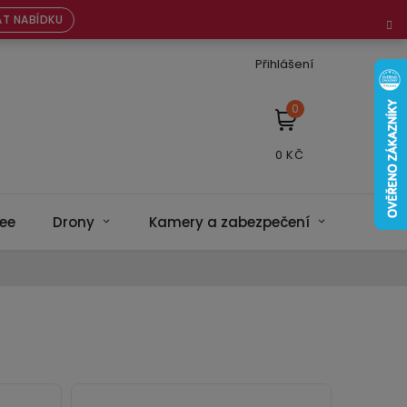
T NABÍDKU
Přihlášení
NÁKUPNÍ
KOŠÍK
ee
Drony
Kamery a zabezpečení
Bateri