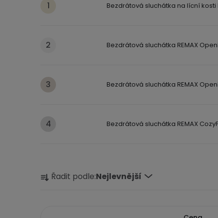
Bezdrátová sluchátka na lícní kosti
Bezdrátová sluchátka REMAX OpenB
Bezdrátová sluchátka REMAX OpenB
Bezdrátová sluchátka REMAX CozyP
Ř
Řadit podle:
Nejlevnější
a
z
Cena