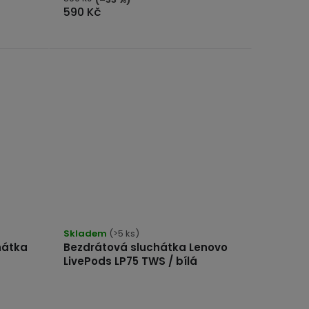
590 Kč
Skladem
(>5 ks)
hátka
Bezdrátová sluchátka Lenovo
LivePods LP75 TWS / bílá