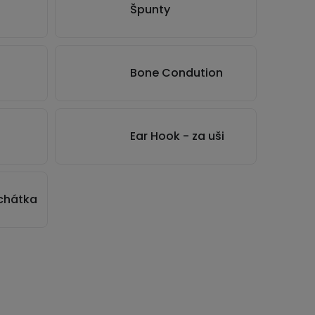
Špunty
Bone Condution
Ear Hook - za uši
uchátka