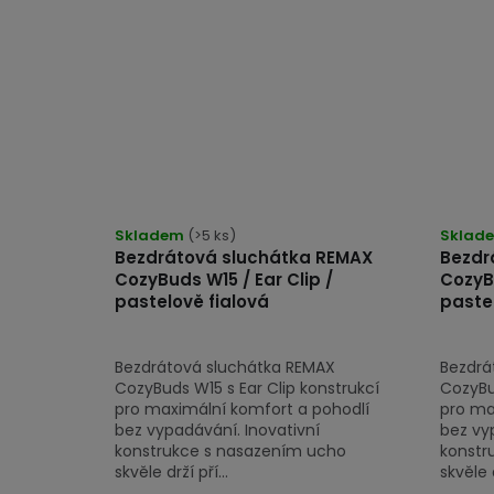
Skladem
(>5 ks)
Sklad
Bezdrátová sluchátka REMAX
Bezdr
CozyBuds W15 / Ear Clip /
CozyBu
pastelově fialová
paste
Bezdrátová sluchátka REMAX
Bezdrá
CozyBuds W15 s Ear Clip konstrukcí
CozyBud
pro maximální komfort a pohodlí
pro ma
bez vypadávání. Inovativní
bez vy
konstrukce s nasazením ucho
konstr
skvěle drží pří...
skvěle d