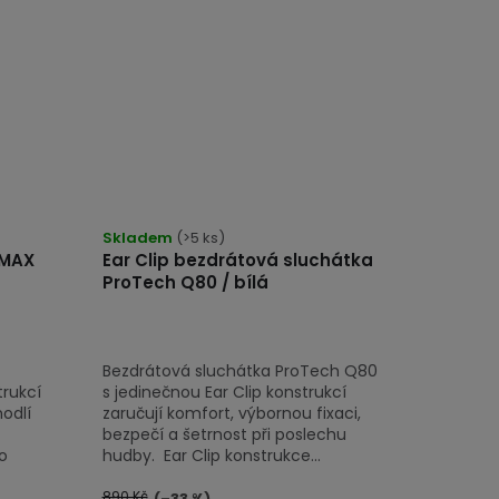
Skladem
(>5 ks)
EMAX
Ear Clip bezdrátová sluchátka
ProTech Q80 / bílá
Bezdrátová sluchátka ProTech Q80
trukcí
s jedinečnou Ear Clip konstrukcí
odlí
zaručují komfort, výbornou fixaci,
bezpečí a šetrnost při poslechu
o
hudby. Ear Clip konstrukce...
890 Kč
(–33 %)