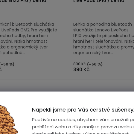
ods GM2 Pro / černá
Live Pods LP10 / černá
unkční bluetooth sluchátka
Lehká a pohodlná bluetooth
 LivePods GM2 Pro využijete
sluchátka Lenovo LivePods
lechu hudby, hraní her i
LP10 využijete při poslechu h
nování. Nízká hmotnost
hraní her i telefonování. Nízk
tka a ergonomický tvar
hmotnost sluchátka a promy
í pohodlné...
ergonomický tvar...
890 Kč
(–50 %)
(–56 %)
č
390 Kč
Napekli jsme pro Vás čerstvé sušenky,
Používáme cookies, abychom vám umožnili p
prohlížení webu a díky analýze provozu webu
zlepšovali jeho funkce, výkon a použitelnost