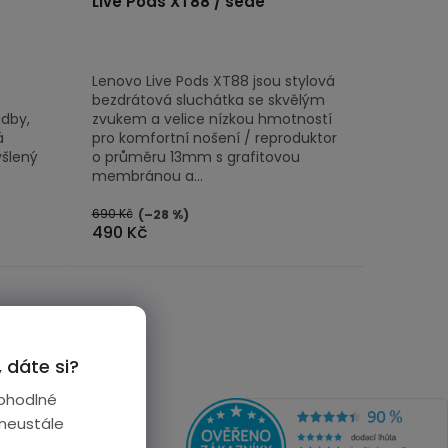
Live Pods XT88 / šedé
Lenovo Live Pods XT88 jsou stylová
bezdrátová sluchátka se skvělým
udby,
zvukem a velice nízkou hmotností
á
pro komfortní nošení / reproduktor
šlený
o průměru 13mm s grafitovou
membránou a...
690 Kč
(–28 %)
490 Kč
 dáte si?
ohodlné
 neustále