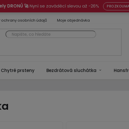
ely DRONŮ 🚀
Nyní se zaváděcí slevou až -26%
PROZKOUMA
 ochrany osobních údajů
Moje objednávka
Chytré prsteny
Bezdrátová sluchátka
Hansfr
ka