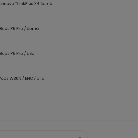
 Lenovo ThinkPlus X4 černá
uds P5 Pro / černá
uds P5 Pro / bílá
ods W30N / ENC / bílá