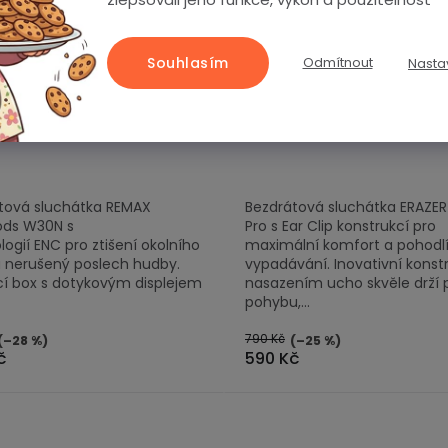
Souhlasím
Odmítnout
Nasta
em
(>5 ks)
Skladem
(>5 ks)
átová sluchátka REMAX
Bezdrátová sluchátka ER
ods W30N / ENC / bílá
XT83 Pro / Ear Clip / bílá
tová sluchátka REMAX
Bezdrátová sluchátka ERAZE
ds W30N s
Pro s Ear Clip konstrukcí pro
ogií ENC pro ztišení okolního
maximální komfort a pohodlí
a nerušený poslech hudby.
vypadávání. Inovativní konst
cí box s dotykovým displejem
nasazením ucho skvěle drží p
pohybu,...
790 Kč
(–28 %)
(–25 %)
č
590 Kč