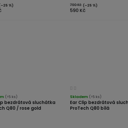
790 Kč
(–25 %)
(–25 %)
č
590 Kč
Průměrné
hodnocení
em
(>5 ks)
Skladem
(>5 ks)
produktu
lip bezdrátová sluchátka
Ear Clip bezdrátová sluc
ch Q80 / rose gold
ProTech Q80 bílá
je
3,0
z