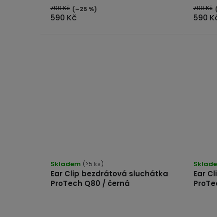
790 Kč
790 Kč
(–25 %)
590 Kč
590 K
Průměrné
hodnocení
Skladem
(>5 ks)
Sklad
Ear Clip bezdrátová sluchátka
Ear C
produktu
ProTech Q80 / černá
ProTe
je
5,0
z