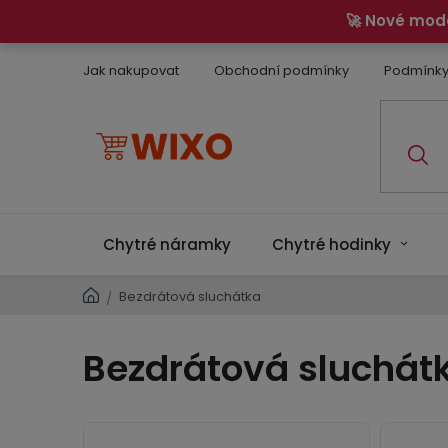
Přejít
🚀 Nové mod
na
obsah
Jak nakupovat
Obchodní podmínky
Podmínky
Chytré náramky
Chytré hodinky
Domů
Bezdrátová sluchátka
/
Bezdrátová sluchát