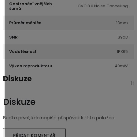
Odstranění vnějších
CVC 8.0 Noise Cancelling
šumů
Průměr měniče
13mm
SNR
39dB
Vodotěsnost
IPX65
Výkon reproduktoru
40mW
Diskuze
Diskuze
Buďte první, kdo napíše příspěvek k této položce.
PŘIDAT KOMENTÁŘ