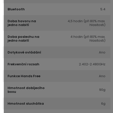
Bluetooth
5.4
Doba hovoru na
4,5 hodin (při 80% max.
jedno nabití
hlasitosti)
Doba poslechu na
4 hodin (při 80% max.
jedno nabití
hlasitosti)
Dotykové ovládání
Ano
Frekvenční rozsah
2.402-2.480GHz
Funkce Hands Free
Ano
Hmotnost dobíjecího
90g
boxu
Hmotnost sluchátka
6g