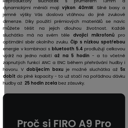
Reproduktory sluchátek s průměrem 13mm a
dynamickými měniči mají
výkon 40mW
. Silné basy a
jemné výšky Vás doslova vtáhnou do jiné zvukové
dimenze. Díky použití prémiových materiálů se navíc
můžete těšit na jejich dlouhou životnost. Každé
sluchátko má na svém těle
dvojici mikrofonů
pro
optimální sběr okolního zvuku.
Čip s nízkou spotřebou
energie v kombinaci s
bluetooth 5.4
prodlužují celkovou
výdrž na jedno nabití
až na 5 hodin
- a to včetně
zapnutých funkcí ANC a ENC během přehrávání hudby i
hovoru. V
dobíjecím boxu
je možné sluchátka až
5x
dobít
do plné kapacity - to už stačí na pořádnou dávku
hudby až
25 hodin zcela
bez zásuvky.
Proč si FIRO A9 Pro