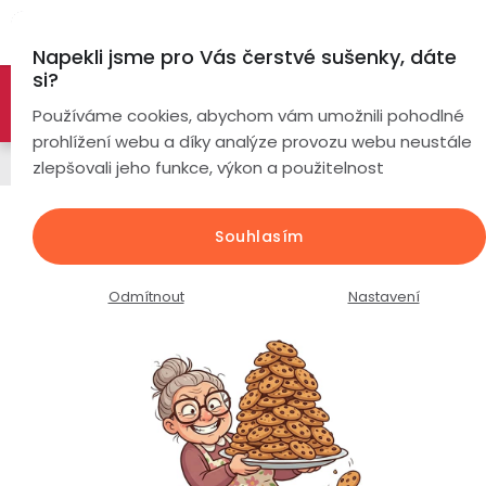
Přejít
Hl
na
Napekli jsme pro Vás čerstvé sušenky, dáte
obsah
si?
🚀 Nové modely DRONŮ 🚀
Nyní se zaváděcí slevou až
Chytré
Používáme cookies, abychom vám umožnili pohodlné
náramky
-26%
PROZKOUMAT NABÍDKU
prohlížení webu a díky analýze provozu webu neustále
Bezdrátová sluchátka
zlepšovali jeho funkce, výkon a použitelnost
Chytré
hodinky
Bezdrátová sluchátka FIRO A9 Pro
Souhlasím
/ bluetooth 5.4 / ANC,ENC / černá
Chytré
Chytré
hodinky
prsteny
Průměrné
Podrobnosti hodnocení
Neohodnoceno
Odmítnout
Nastavení
podle
hodnocení
Bezdrátová
produktu
Dámské
sluchátka
je
0,0
Pánské
Herní
Hansfree
z
sluchátka
5
hvězdiček.
Dětské
Drony