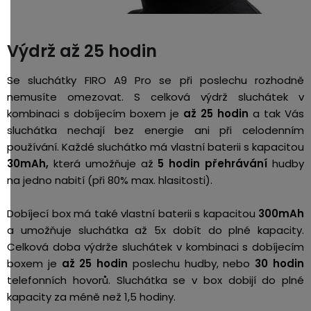
Výdrž až 25 hodin
Se sluchátky FIRO A9 Pro se při poslechu rozhodně
nemusíte omezovat. S celková výdrž sluchátek v
kombinaci s dobíjecím boxem je
až 25 hodin
a tak Vás
sluchátka nechají bez energie ani při celodenním
používání. Každé sluchátko má vlastní baterii s kapacitou
30mAh,
která umožňuje až
5 hodin přehrávání
hudby
na jedno nabití (při 80% max. hlasitosti).
Dobíjecí box má také vlastní baterii s kapacitou
300mAh
a umožňuje sluchátka až 5x dobít do plné kapacity.
Celková doba výdrže sluchátek v kombinaci s dobíjecím
boxem je
až 25 hodin
poslechu hudby, nebo
30 hodin
telefonních hovorů. Sluchátka se v box dobijí do plné
kapacity za méně než 1,5 hodiny.