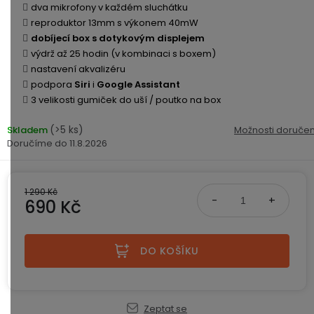
ke
disky
na
dva mikrofony v každém sluchátku
kamerám
zmrzlinu
reproduktor 13mm s výkonem 40mW
Sada
a
Napájecí
S
dobíjecí box s dotykovým displejem
Paměťové
dronu
ledovou
kabely
dotykovým
výdrž až 25 hodin (v kombinaci s boxem)
Bateriové
karty
se
tříšť
displejem
nastavení akvalizéru
WiFi
2
kamery
podpora
Siri
i
Google Assistant
Příslušenství
bateriemi
Příslušenství
3 velikosti gumiček do uší / poutko na box
Bone
do
Conduction
Bateriové
Sada
auta
(>5 ks)
Skladem
Možnosti doručen
4G
dronu
11.8.2026
kamery
Lenovo
se
Napájecí
Napájecí
Day's
3
adaptéry
kabely
bateriemi
Wifi
1 290 Kč
690 Kč
kamery
Ear
Doplňkové
Hook
Náhradní
Měrná cena:
služby
-
díly
Bateriové
za
DO KOŠÍKU
a
4G
uši
příslušenství
kamery
DOPLŇKOVÝ
Obchodní
(SIM)
PRODEJ
podmínky
S
Zeptat se