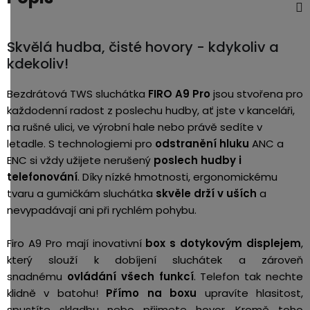
Skvělá hudba, čisté hovory - kdykoliv a
kdekoliv!
Bezdrátová TWS sluchátka
FIRO A9 Pro
jsou stvořena pro
každodenní radost z poslechu hudby, ať jste v kanceláři,
na rušné ulici, ve výrobní hale nebo právě sedíte v
letadle. S technologiemi pro
odstranění hluku
ANC a
ENC si vždy užijete nerušený
poslech hudby i
telefonování
. Díky nízké hmotnosti, ergonomickému
tvaru a gumičkám sluchátka
skvěle drží v uších
a
nevypadávají ani při rychlém pohybu.
Firo A9 Pro mají inovativní
box s dotykovým displejem
,
který slouží k dobíjení sluchátek a zároveň
snadnému
ovládání všech funkcí
. Telefon tak nechte
klidně v batohu!
Přímo na boxu
upravíte hlasitost,
spustíte skladbu nebo přijmete hovor. Kromě toho