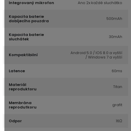
Integrovaný mikrofon
Ano 2x každé sluchátko
Kapacita baterie
500mAh
dobíjecího pouzdra
Kapacita baterie
30mAh
sluchátek
Android 5.0 / IOS 8.0 a vyšší
Kompaktibilní
/ Windows 7 a vyšší
Latence
60ms
Materiál
Titan
reproduktoru
Membrána
grafit
reprodutkoru
Odpor
16Ω