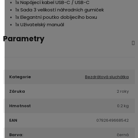
1x Napájecí kabel USB-C / USB-C
1x Sada 3 velikostí náhradních gumiček
1x Elegantní poutko dobíjecího boxu
1x Uživatelský manuál
Parametry
Kategorie
Bezdrátová sluchátka
Záruka
2 roky
Hmotnost
0.2 kg
EAN
0792649668542
Barva:
černá