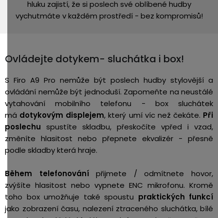
hluku zajistí, že si poslech své oblíbené hudby
vychutmáte v každém prostředí - bez kompromisů!
Ovládejte dotykem- sluchátka i box!
S Firo A9 Pro nemůže být poslech hudby stylovější a
ovládání nemůže být jednoduší. Zapomeňte na neustálé
vytahování mobilního telefonu - box sluchátek
má
dotykovým displejem
, který umí víc než čekáte.
Při
poslechu
spustíte skladbu, přeskočíte vpřed i vzad,
změníte hlasitost nebo přepnete ekvalizér - přesně
podle skladby která hraje.
Během telefonování
přijmete / odmítnete hovor,
zvýšíte hlasitost nebo vypnete ENC mikrofonu. Kromě
toho box umožňuje také spoustu
praktických funkcí
jako zobrazení času, nalezení ztraceného sluchátka, bílé