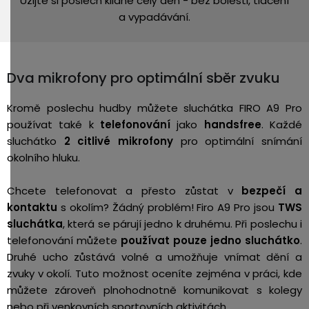
Užijte si poslech klidně celý den - bez bolesti, tlačení
a vypadávání.
Dva mikrofony pro optimální sběr zvuku
Kromě poslechu hudby můžete sluchátka FIRO A9 Pro
používat také k
telefonování
jako
handsfree
. Každé
sluchátko
2 citlivé mikrofony
pro optimální snímání
okolního hluku.
Chcete telefonovat a přesto zůstat v
bezpečí a
kontaktu
s okolím? Žádný problém! Firo A9 Pro jsou
TWS
sluchátka
, která se párují jedno k druhému. Při poslechu i
telefonování můžete
používat pouze jedno sluchátko
.
Druhé ucho zůstává volné a umožňuje vnímat dění a
zvuky v okolí. Tuto možnost oceníte zejména v práci, kde
můžete zároveň plnohodnotně komunikovat s kolegy
nebo při venkovních sportovních aktivitách.