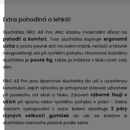
Extra pohodlná a lehká!
Sluchátka FIRO A9 Pro ANC kladou maximální důraz na
pohodlí a komfort
. Tvar sluchátka kopíruje
ergonomii
ucha
a
proto pevně drží na svém místě, netlačí a hlavně
nevypadávají ani při rychlém pohybu. Hmotnost každého
sluchátka je
pouze 6g
, takže je můžete v klidu nosit celý
den.
FIRO A9 Pro jsou špuntová sluchátka do uší s uzavřenou
konstrukcí. Jejich výhodou je schopnost izolovat uživatele
při poslechu od okolí a hluku. Zároveň
výborně fixují v
uších
při sportu nebo rychlého pohybu v práci - třeba
častém vystupování z auta. Balení obsahuje
3 páry
různých velikostí gumiček
do uší. se kterými si
sluchátka nastavíte přesně podle sebe.