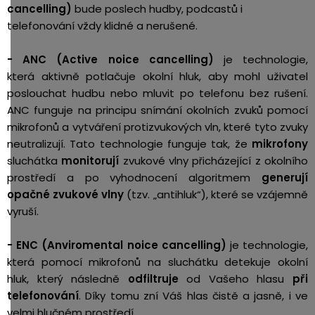
cancelling)
bude poslech hudby, podcastů i
telefonování vždy klidné a nerušené.
- ANC (Active noice cancelling)
je technologie,
která aktivně potlačuje okolní hluk, aby mohl uživatel
poslouchat hudbu nebo mluvit po telefonu bez rušení.
ANC funguje na principu snímání okolních zvuků pomocí
mikrofonů a vytváření protizvukových vln, které tyto zvuky
neutralizují. Tato technologie funguje tak, že
mikrofony
sluchátka
monitorují
zvukové vlny přicházející z okolního
prostředí a po vyhodnocení algoritmem
generují
opačné zvukové vlny
(tzv. „antihluk“), které se vzájemně
vyruší.
- ENC (Anviromental noice cancelling)
je technologie,
která pomocí mikrofonů na sluchátku detekuje okolní
hluk, který následně
odfiltruje
od Vašeho hlasu
při
telefonování
. Díky tomu zní Váš hlas čistě a jasně, i ve
velmi hlučném prostředí.