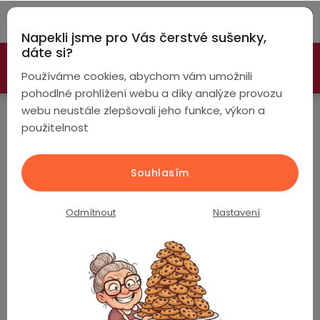
Přejít
Hleda
na
Napekli jsme pro Vás čerstvé sušenky,
obsah
NÁ
dáte si?
🚀 Nové modely DRONŮ 🚀
Nyní se zaváděcí slevou až
KO
Chytré
Používáme cookies, abychom vám umožnili
náramky
-26%
PROZKOUMAT NABÍDKU
pohodlné prohlížení webu a díky analýze provozu
webu neustále zlepšovali jeho funkce, výkon a
Chytré
Z
použitelnost
hodinky
4,8
á
Chytré
Chytré
Souhlasím
p
Hodnocení zákazníků
hodinky
prsteny
a
podle
Na základě více jak 70
ověřených recenzí
Odmítnout
Nastavení
t
Bezdrátová
Dámské
sluchátka
í
Kontakt
Pánské
Herní
Hansfree
sluchátka
+420 499 599 597
Dětské
Drony