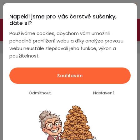
Přejít
Hleda
na
Napekli jsme pro Vás čerstvé sušenky,
obsah
NÁ
dáte si?
🚀 Nové modely DRONŮ 🚀
Nyní se zaváděcí slevou až
KO
Chytré
Používáme cookies, abychom vám umožnili
náramky
-26%
PROZKOUMAT NABÍDKU
pohodlné prohlížení webu a díky analýze provozu
Domů
webu neustále zlepšovali jeho funkce, výkon a
Chytré
použitelnost
hodinky
Výrobníky na zmrzlinu a
ledovou tříšť
Chytré
Chytré
Souhlasím
hodinky
prsteny
podle
Nejprodávanější
Odmítnout
Nastavení
Bezdrátová
Dámské
sluchátka
FROZEE FS-201 Výrobník ledové tříště 7v1
Skladem
(>5 ks)
Pánské
Herní
Hansfree
sluchátka
4 990 Kč
Dětské
Drony