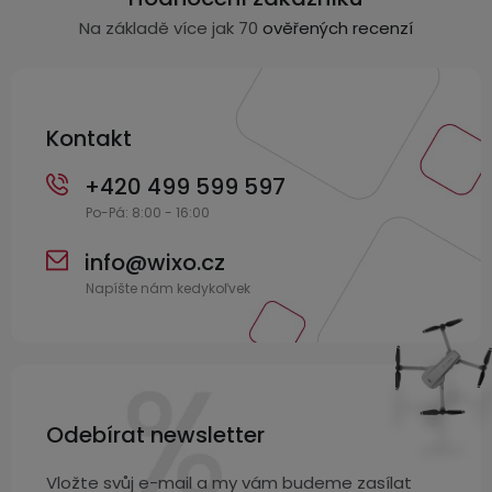
a
Na základě více jak 70
ověřených recenzí
t
í
Kontakt
+420 499 599 597
info
@
wixo.cz
Odebírat newsletter
Vložte svůj e-mail a my vám budeme zasílat