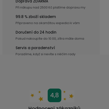
Doprava ZDARMA
displejem
Bateriové
SKLAD
Kontakty
d
Při nákupu nad 2500 Kč platíme dopravu my
4G
a
kamery
Air
c
VÝPRODEJ
99.8 % zboží skladem
(SIM
Conduction
í
Připraveno na okamžitou expedici k vám
karta)
bezdrátová
p
sluchátka
Doručení do 24 hodin
r
Pokud nakoupíte do 10:00, zítra máte doma
v
Sportovní
k
Servis a poradenství
sluchátka
y
Poradíme, když si nevíte s něčím rady
v
ý
p
i
s
u
Z
4,8
á
p
Hodnocení zákazníků