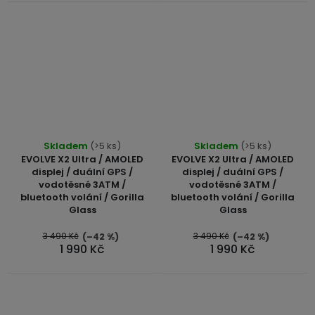
Skladem
(>5 ks)
Skladem
(>5 ks)
EVOLVE X2 Ultra / AMOLED
EVOLVE X2 Ultra / AMOLED
displej / duální GPS /
displej / duální GPS /
vodotěsné 3ATM /
vodotěsné 3ATM /
bluetooth volání / Gorilla
bluetooth volání / Gorilla
Glass
Glass
3 490 Kč
3 490 Kč
(–42 %)
(–42 %)
1 990 Kč
1 990 Kč