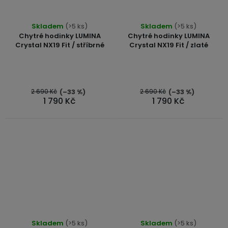
Průměrné
Průměrné
Skladem
(>5 ks)
Skladem
(>5 ks)
hodnocení
hodnocení
Chytré hodinky LUMINA
Chytré hodinky LUMINA
produktu
produktu
Crystal NX19 Fit / stříbrné
Crystal NX19 Fit / zlaté
je
je
5,0
4,5
z
z
5
5
2 690 Kč
2 690 Kč
(–33 %)
(–33 %)
1 790 Kč
1 790 Kč
hvězdiček.
hvězdiček.
Průměrné
Skladem
(>5 ks)
Skladem
(>5 ks)
hodnocení