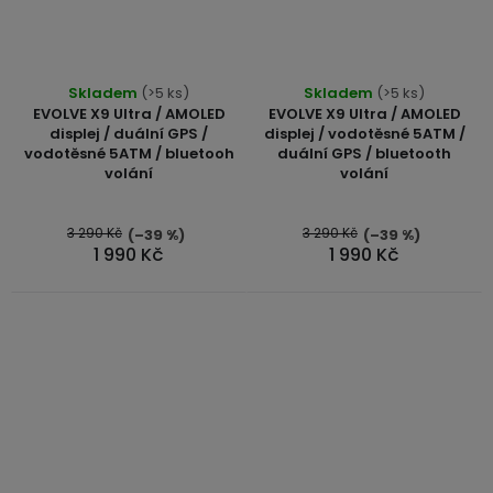
Průměrné
Skladem
(>5 ks)
Skladem
(>5 ks)
hodnocení
EVOLVE X9 Ultra / AMOLED
EVOLVE X9 Ultra / AMOLED
produktu
displej / duální GPS /
displej / vodotěsné 5ATM /
vodotěsné 5ATM / bluetooh
duální GPS / bluetooth
je
volání
volání
5,0
z
5
3 290 Kč
3 290 Kč
(–39 %)
(–39 %)
1 990 Kč
1 990 Kč
hvězdiček.