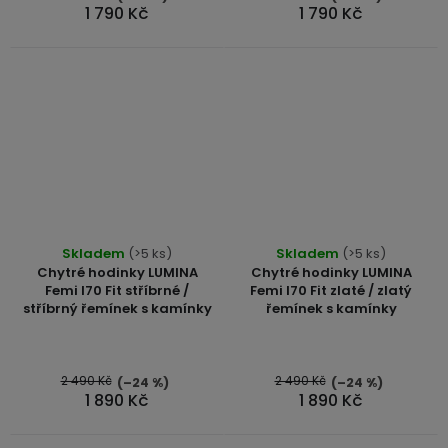
1 790 Kč
1 790 Kč
hvězdiček.
Skladem
(>5 ks)
Skladem
(>5 ks)
Chytré hodinky LUMINA
Chytré hodinky LUMINA
Femi I70 Fit stříbrné /
Femi I70 Fit zlaté / zlatý
stříbrný řemínek s kamínky
řemínek s kamínky
2 490 Kč
2 490 Kč
(–24 %)
(–24 %)
1 890 Kč
1 890 Kč