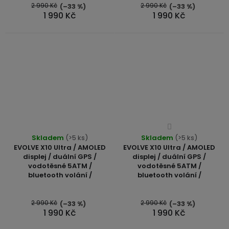
2 990 Kč
2 990 Kč
(–33 %)
(–33 %)
1 990 Kč
1 990 Kč
Průměrné
Skladem
(>5 ks)
Skladem
hodnocení
(>5 ks)
EVOLVE X10 Ultra / AMOLED
EVOLVE X10 Ultra / AMOLED
produktu
displej / duální GPS /
displej / duální GPS /
je
vodotěsné 5ATM /
vodotěsné 5ATM /
4,0
bluetooth volání /
bluetooth volání /
z
5
2 990 Kč
2 990 Kč
(–33 %)
(–33 %)
hvězdiček.
1 990 Kč
1 990 Kč