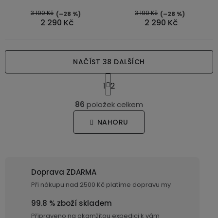
3 190 Kč
3 190 Kč
(–28 %)
(–28 %)
2 290 Kč
2 290 Kč
NAČÍST 38 DALŠÍCH
S
1
2
t
O
r
86
položek celkem
v
á
n
l
NAHORU
k
á
o
d
v
a
á
c
n
Doprava ZDARMA
í
í
Při nákupu nad 2500 Kč platíme dopravu my
p
r
99.8 % zboží skladem
v
Připraveno na okamžitou expedici k vám