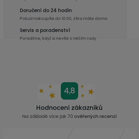
k
Doručení do 24 hodin
y
v
Pokud nakoupíte do 10:00, zítra máte doma
ý
Servis a poradenství
p
Poradíme, když si nevíte s něčím rady
i
s
u
Z
4,8
á
p
Hodnocení zákazníků
a
Na základě více jak 70
ověřených recenzí
t
í