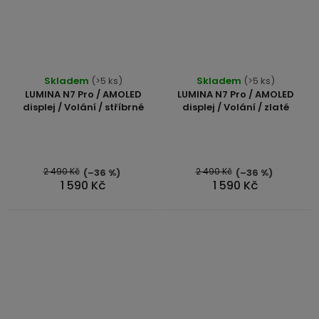
Průměrné
Skladem
(>5 ks)
Skladem
(>5 ks)
hodnocení
LUMINA N7 Pro / AMOLED
LUMINA N7 Pro / AMOLED
produktu
displej / Volání / stříbrné
displej / Volání / zlaté
je
5,0
z
5
2 490 Kč
2 490 Kč
(–36 %)
(–36 %)
1 590 Kč
1 590 Kč
hvězdiček.