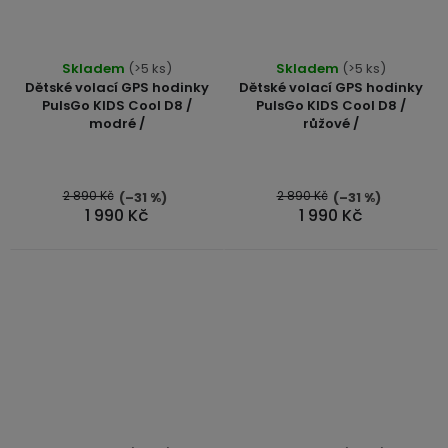
Skladem
(>5 ks)
Skladem
(>5 ks)
Dětské volací GPS hodinky
Dětské volací GPS hodinky
PulsGo KIDS Cool D8 /
PulsGo KIDS Cool D8 /
modré /
růžové /
2 890 Kč
2 890 Kč
(–31 %)
(–31 %)
1 990 Kč
1 990 Kč
Průměrné