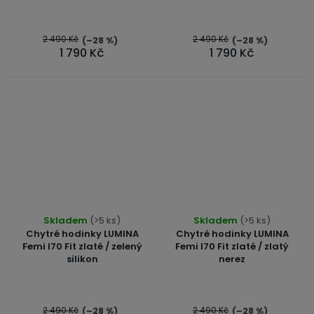
2 490 Kč
2 490 Kč
(–28 %)
(–28 %)
1 790 Kč
1 790 Kč
Průměrné
Skladem
(>5 ks)
Skladem
(>5 ks)
hodnocení
Chytré hodinky LUMINA
Chytré hodinky LUMINA
produktu
Femi I70 Fit zlaté / zelený
Femi I70 Fit zlaté / zlatý
silikon
nerez
je
5,0
z
5
2 490 Kč
2 490 Kč
(–28 %)
(–28 %)