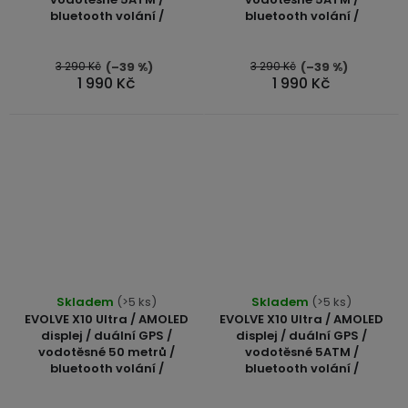
bluetooth volání /
bluetooth volání /
3 290 Kč
3 290 Kč
(–39 %)
(–39 %)
1 990 Kč
1 990 Kč
Skladem
(>5 ks)
Skladem
(>5 ks)
EVOLVE X10 Ultra / AMOLED
EVOLVE X10 Ultra / AMOLED
displej / duální GPS /
displej / duální GPS /
vodotěsné 50 metrů /
vodotěsné 5ATM /
bluetooth volání /
bluetooth volání /