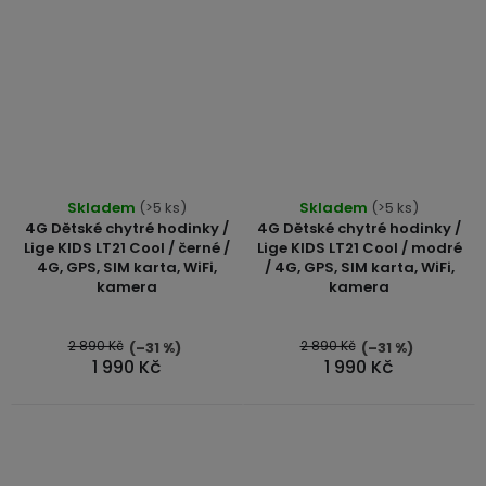
Průměrné
Skladem
(>5 ks)
Skladem
(>5 ks)
hodnocení
4G Dětské chytré hodinky /
4G Dětské chytré hodinky /
produktu
Lige KIDS LT21 Cool / černé /
Lige KIDS LT21 Cool / modré
4G, GPS, SIM karta, WiFi,
/ 4G, GPS, SIM karta, WiFi,
je
kamera
kamera
4,7
z
5
2 890 Kč
2 890 Kč
(–31 %)
(–31 %)
1 990 Kč
1 990 Kč
hvězdiček.