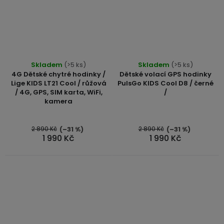
Průměrné
Skladem
(>5 ks)
Skladem
(>5 ks)
hodnocení
4G Dětské chytré hodinky /
Dětské volací GPS hodinky
produktu
Lige KIDS LT21 Cool / růžová
PulsGo KIDS Cool D8 / černé
/ 4G, GPS, SIM karta, WiFi,
/
je
kamera
5,0
z
5
2 890 Kč
2 890 Kč
(–31 %)
(–31 %)
1 990 Kč
1 990 Kč
hvězdiček.