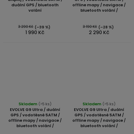
duální GPS / bluetooth
offline mapy / navigace /
volání
bluetooth volání /
3 290 Kč
3 190 Kč
(–39 %)
(–28 %)
1 990 Kč
2 290 Kč
Skladem
(>5 ks)
Skladem
(>5 ks)
EVOLVE G9 Ultra / duální
EVOLVE G9 Ultra / duální
GPS / vodotěsné 5ATM /
GPS / vodotěsné 5ATM /
offline mapy / navigace /
offline mapy / navigace /
bluetooth volání /
bluetooth volání /