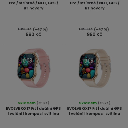
displejem
o
produktu
Pro / stříbrné / NFC, GPS /
Pro / stříbrné / NFC, GPS /
Bateriové
SKLAD
Kontakty
BT hovory
BT hovory
je
4G
d
5,0
kamery
Air
VÝPRODEJ
u
(SIM
z
Conduction
karta)
bezdrátová
5
1 890 Kč
1 890 Kč
(–47 %)
(–47 %)
k
990 Kč
990 Kč
sluchátka
hvězdiček.
t
ů
Sportovní
sluchátka
Skladem
(>5 ks)
Skladem
(>5 ks)
EVOLVE QX17 Fit | duální GPS
EVOLVE QX17 Fit | duální GPS
| volání | kompas | svítilna
| volání | kompas | svítilna