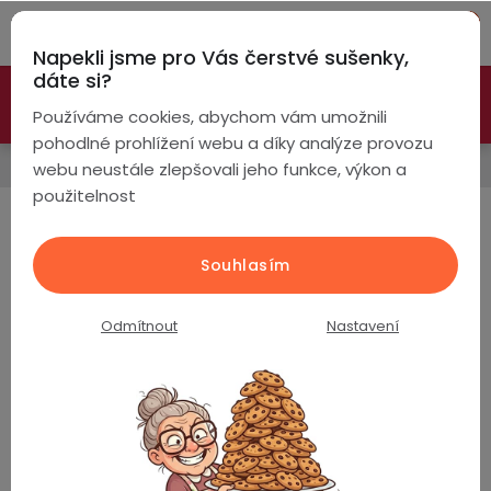
Přejít
Hleda
na
Napekli jsme pro Vás čerstvé sušenky,
obsah
NÁ
dáte si?
🚀 Nové modely DRONŮ 🚀
Nyní se zaváděcí slevou až
KO
Chytré
Používáme cookies, abychom vám umožnili
náramky
-26%
PROZKOUMAT NABÍDKU
pohodlné prohlížení webu a díky analýze provozu
Chytré hodinky podle
webu neustále zlepšovali jeho funkce, výkon a
Chytré
použitelnost
hodinky
Chytré hodinky podle využití
Chytré
Chytré
Souhlasím
Nejprodávanější
hodinky
prsteny
podle
Odmítnout
Nastavení
Bezdrátová
PulsGo HEALTH ET572 Fit / EKG / Krevní tlak /
Dámské
sluchátka
Cukr v krvi / Složky krve / Teplota / Hovory / AI
asistent
Pánské
Herní
Hansfree
Skladem
(>5 ks)
sluchátka
2 290 Kč
Dětské
Drony