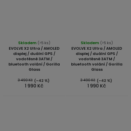
Skladem
(>5 ks)
Skladem
(>5 ks)
EVOLVE X2 Ultra / AMOLED
EVOLVE X2 Ultra / AMOLED
displej / duální GPS /
displej / duální GPS /
vodotěsné 3ATM /
vodotěsné 3ATM /
bluetooth volání / Gorilla
bluetooth volání / Gorilla
Glass
Glass
3 490 Kč
3 490 Kč
(–42 %)
(–42 %)
1 990 Kč
1 990 Kč