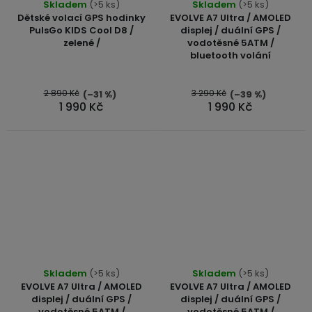
Skladem
(>5 ks)
Skladem
(>5 ks)
hodnocení
Dětské volací GPS hodinky
EVOLVE A7 Ultra / AMOLED
produktu
PulsGo KIDS Cool D8 /
displej / duální GPS /
zelené /
vodotěsné 5ATM /
je
bluetooth volání
5,0
z
5
2 890 Kč
3 290 Kč
(–31 %)
(–39 %)
1 990 Kč
1 990 Kč
hvězdiček.
Skladem
(>5 ks)
Skladem
(>5 ks)
EVOLVE A7 Ultra / AMOLED
EVOLVE A7 Ultra / AMOLED
displej / duální GPS /
displej / duální GPS /
vodotěsné 5ATM /
vodotěsné 5ATM /