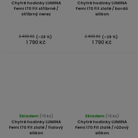
Chytré hodinky LUMINA
Chytré hodinky LUMINA
produktu
Femi I70 Fit stříbrné /
Femi I70 Fit zlaté / bordó
stříbrný nerez
silikon
je
5,0
z
5
2 490 Kč
2 490 Kč
(–28 %)
(–28 %)
1 790 Kč
1 790 Kč
hvězdiček.
Skladem
(>5 ks)
Skladem
(>5 ks)
Chytré hodinky LUMINA
Chytré hodinky LUMINA
Femi I70 Fit zlaté / fialový
Femi I70 Fit zlaté / růžový
silikon
silikon