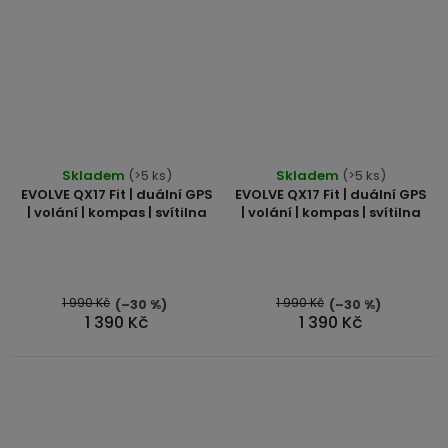
Skladem
(>5 ks)
Skladem
(>5 ks)
EVOLVE QX17 Fit | duální GPS
EVOLVE QX17 Fit | duální GPS
| volání | kompas | svítilna
| volání | kompas | svítilna
1 990 Kč
1 990 Kč
(–30 %)
(–30 %)
1 390 Kč
1 390 Kč