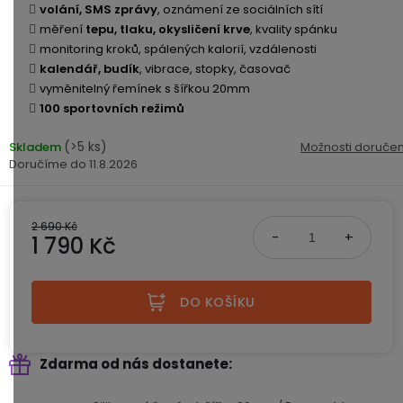
ke
disky
na
volání,
SMS zprávy
, oznámení ze sociálních sítí
kamerám
zmrzlinu
měření
tepu, tlaku, okysličení krve
, kvality spánku
Sada
a
Napájecí
S
monitoring kroků, spálených kalorií, vzdálenosti
Paměťové
dronu
ledovou
kabely
dotykovým
kalendář, budík
, vibrace, stopky, časovač
Bateriové
karty
se
tříšť
displejem
vyměnitelný řemínek s šířkou 20mm
WiFi
2
kamery
100 sportovních režimů
Příslušenství
bateriemi
Příslušenství
Bone
do
(>5 ks)
Skladem
Možnosti doručen
Conduction
Bateriové
Sada
11.8.2026
auta
4G
dronu
kamery
Lenovo
se
Napájecí
Napájecí
Day's
3
2 690 Kč
adaptéry
kabely
1 790 Kč
bateriemi
Wifi
kamery
Ear
Měrná cena:
Doplňkové
Hook
Náhradní
služby
-
DO KOŠÍKU
díly
Bateriové
za
a
4G
uši
příslušenství
kamery
DOPLŇKOVÝ
Obchodní
Zdarma od nás dostanete
(SIM)
PRODEJ
podmínky
S