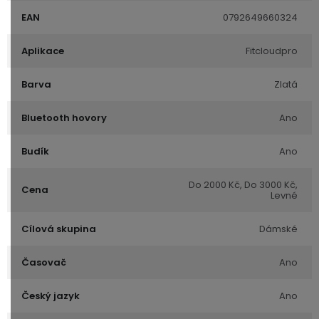
EAN
0792649660324
Aplikace
Fitcloudpro
Barva
Zlatá
Bluetooth hovory
Ano
Budík
Ano
Do 2000 Kč, Do 3000 Kč,
Cena
Levné
Cílová skupina
Dámské
Časovač
Ano
Český jazyk
Ano