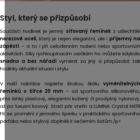
Styl, který se přizpůsobí
Součástí hodinek je jemný
síťovaný řemínek
z ušlechtil
nerezové oceli
, který je nejen elegantní, ale i
příjemný n
zápěstí
– a to i při celodenním nošení nebo sportovních
aktivitách. Díky rychloupínacím osičkám ho můžete kdykoliv
snadno a bez nářadí
vyměnit za jiný a přizpůsobit ta
hodinky aktuální situaci i stylu.
V naší nabídce najdete širokou škálu
vyměnitelných
řemínků o šířce 20 mm
– od sportovního silikonového,
přes lehký plastový, elegantní kožený či prodyšný nylonový,
až po luxusní kovový. Stačí pár vteřin a LUMINA Crystal NX19
Fit se promění z jemného šperku v praktického sportovního
parťáka nebo stylový doplněk k večerním šatům./p>