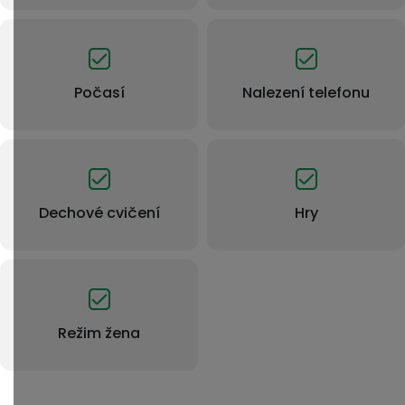
Počasí
Nalezení telefonu
Dechové cvičení
Hry
Režim žena