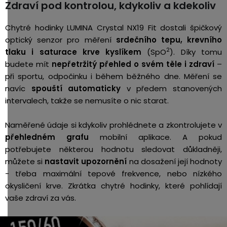
Zdraví pod kontrolou, kdykoliv a kdekoliv
Chytré hodinky LUMINA Crystal NX19 Fit dostali špičkový
optický senzor pro měření
srdečního tepu, krevního
2
tlaku i saturace krve kyslíkem
(SpO
). Díky tomu
budete mít
nepřetržitý přehled o svém těle i zdraví
–
při sportu, odpočinku i během běžného dne. Měření se
navíc
spouští automaticky
v předem stanovených
intervalech, takže se nemusíte o nic starat.
Naměřené údaje si kdykoliv prohlédnete a zkontrolujete v
přehledném grafu
mobilní aplikace. A pokud
potřebujete některou hodnotu sledovat důkladněji,
můžete si
nastavit upozornění
na dosažení její hodnoty
- třeba maximální tepové frekvence, nebo nízkého
okysličení krve. Zkrátka chytré hodinky, které pohlídají
vaše zdraví za vás.