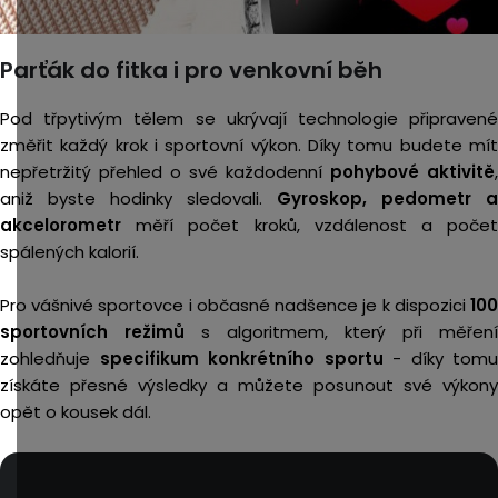
Parťák do fitka i pro venkovní běh
Pod třpytivým tělem se ukrývají technologie připravené
změřit každý krok i sportovní výkon. Díky tomu budete mít
nepřetržitý přehled o své každodenní
pohybové aktivitě
,
aniž byste hodinky sledovali.
Gyroskop, pedometr a
akcelorometr
měří počet kroků, vzdálenost a počet
spálených kalorií.
Pro vášnivé sportovce i občasné nadšence je k dispozici
100
sportovních režimů
s algoritmem, který při měření
zohledňuje
specifikum konkrétního sportu
- díky tomu
získáte přesné výsledky a můžete posunout své výkony
opět o kousek dál.