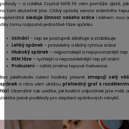
pohody – a LUMINA Crystal NX19 Fit vám pomůže zjistit, jak
na tom skutečně jste. Citlivý optický senzor srdečního tepu
nepřetržitě
sleduje činnost vašeho srdce
i během noci a
díky tomu rozpozná jednotlivé fáze spánku:
Usínání
– tep se postupně zklidňuje a stabilizuje
Lehký spánek
– pravidelný a klidný rytmus srdce
Hluboký spánek
– nejpomalejší a nejvyrovnanější tep
REM fáze
– rychlejší a nepravidelnější tep při snění
Probuzení
– náhlá změna tepové frekvence.
Bez jakéhokoliv rušení hodinky přesně
zmapují celý vá
spánek
a ráno vám ukážou
přehledný graf s rozdělením
fází
. Okamžitě tak uvidíte, jak kvalitní odpočinek jste měli, a
získáte jasné podklady pro zlepšení spánkových návyků.