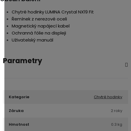
Chytré hodinky LUMINA Crystal NX19 Fit
Řemínek z nerezové oceli
Magnetický napájecí kabel
Ochranná fólie na displeji
Uživatelský manuál
Parametry
Kategorie
Chytré hodinky
Záruka
2 roky
Hmotnost
0.3 kg