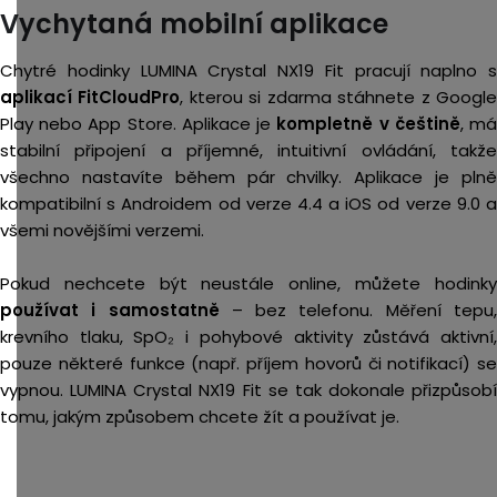
Vychytaná mobilní aplikace
Chytré hodinky LUMINA Crystal NX19 Fit pracují naplno s
aplikací FitCloudPro
, kterou si zdarma stáhnete z Googl
Play nebo App Store. Aplikace je
kompletně v češtině
, m
stabilní připojení a příjemné, intuitivní ovládání, takže
všechno nastavíte během pár chvilky. Aplikace je plně
kompatibilní s Androidem od verze 4.4 a iOS od verze 9.0 a
všemi novějšími verzemi.
Pokud nechcete být neustále online, můžete hodinky
používat i samostatně
– bez telefonu. Měření tepu
krevního tlaku, SpO₂ i pohybové aktivity zůstává aktivní,
pouze některé funkce (např. příjem hovorů či notifikací) se
vypnou. LUMINA Crystal NX19 Fit se tak dokonale přizpůsobí
tomu, jakým způsobem chcete žít a používat je.