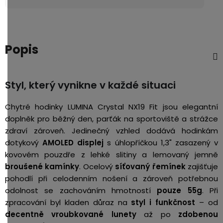
Popis
Styl, který vynikne v každé situaci
Chytré hodinky LUMINA Crystal NX19 Fit jsou elegantní
doplněk pro běžný den, parťák na sportoviště a strážce
zdraví zároveň. Jedinečný vzhled dodává hodinkám
dotykový
AMOLED displej
s úhlopříčkou 1,3" zasazený v
kovovém pouzdře z lehké slitiny a lemovaný jemně
broušené
kamínky
. Ocelový
síťovaný řemínek
zajišťuje
pohodlí při celodenním nošení a zároveň potřebnou
odolnost se zachováním hmotností
pouze 55g
. Při
zpracování byl kladen důraz na
styl i funkčnost
– od
decentně vroubkované lunety
až po
zdobenou