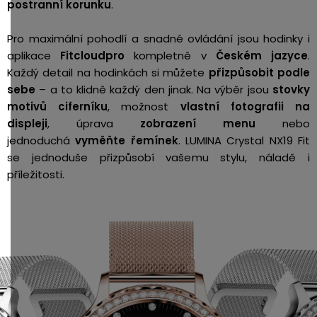
postranní korunku
.
Pro maximální pohodlí a snadné ovládání jsou hodinky i
aplikace
Fitcloudpro
kompletně v
Českém
jazyce
.
Každý detail na hodinkách si můžete
přizpůsobit podle
sebe
– a to klidně každý den jinak. Na výběr jsou
stovky
motivů ciferníku
, možnost
vlastní fotografii na
displeji
, úprava
zobrazení menu
nebo
jednoduchá
vyměňte řemínek
. LUMINA Crystal NX19 Fit
se jednoduše přizpůsobí vašemu stylu, náladě i
příležitosti.