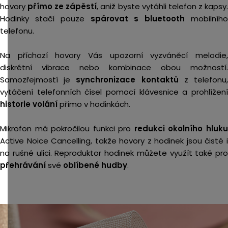
hovory
přímo ze zápěstí
, aniž byste vytáhli telefon z kapsy
Hodinky stačí pouze
spárovat s bluetooth
mobilníh
telefonu.
Na příchozí hovory Vás upozorní vyzváněcí melodie,
diskrétní vibrace nebo kombinace obou možností.
Samozřejmostí je
synchronizace kontaktů
z telefonu
vytáčení telefonních čísel pomocí klávesnice a prohlížení
historie volání
přímo v hodinkách.
Mikrofon má pokročilou funkci pro
redukci okolního hluk
Active Noice Cancelling, takže hovory z hodinek jsou čisté i
na rušné ulici. Reproduktor hodinek můžete využít také pro
přehrávání
své
oblíbené hudby
.