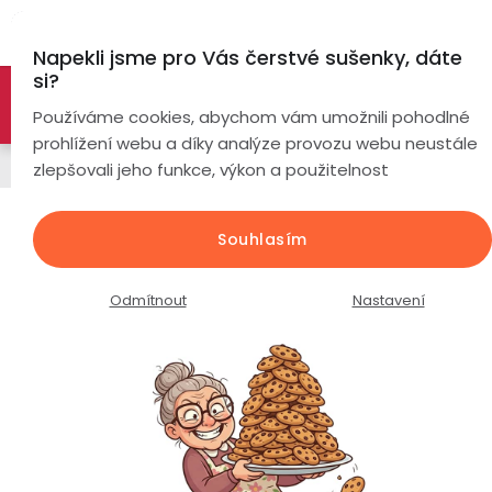
Přejít
Hl
na
Napekli jsme pro Vás čerstvé sušenky, dáte
obsah
si?
🚀 Nové modely DRONŮ 🚀
Nyní se zaváděcí slevou až
Chytré
Používáme cookies, abychom vám umožnili pohodlné
náramky
-26%
PROZKOUMAT NABÍDKU
prohlížení webu a díky analýze provozu webu neustále
Chytré hodinky
zlepšovali jeho funkce, výkon a použitelnost
Chytré
hodinky
Chytré hodinky LUMINA Crystal
Souhlasím
NX19 Fit / zlaté
Chytré
Chytré
hodinky
prsteny
Průměrné
Podrobnosti hodnocení
4 hodnocení
Odmítnout
Nastavení
podle
hodnocení
Bezdrátová
produktu
Dámské
sluchátka
je
4,5
Pánské
Herní
Hansfree
z
sluchátka
5
hvězdiček.
Dětské
Drony