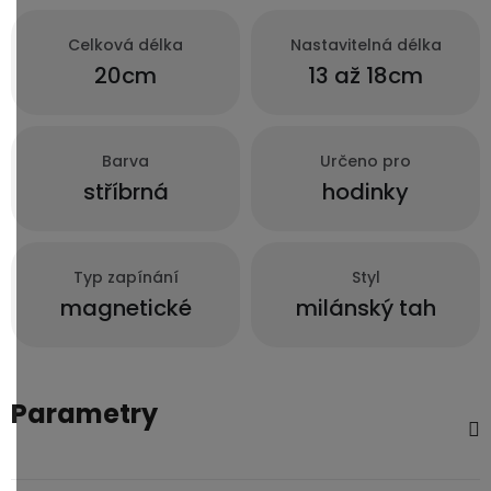
Celková délka
Nastavitelná délka
20cm
13 až 18cm
Barva
Určeno pro
stříbrná
hodinky
Typ zapínání
Styl
magnetické
milánský tah
Parametry