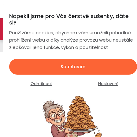
Přejít
Hl
na
Napekli jsme pro Vás čerstvé sušenky, dáte
obsah
si?
🚀 Nové modely DRONŮ 🚀
Nyní se zaváděcí slevou až
Chytré
Používáme cookies, abychom vám umožnili pohodlné
náramky
-26%
PROZKOUMAT NABÍDKU
prohlížení webu a díky analýze provozu webu neustále
Řemínky
zlepšovali jeho funkce, výkon a použitelnost
Chytré
hodinky
Milánský tah magnetický kovový
Souhlasím
řemínek / šířka 20mm / stříbrný /
Chytré
Chytré
nerez ocel
hodinky
prsteny
Odmítnout
Nastavení
podle
Průměrné
Podrobnosti hodnocení
Neohodnoceno
Bezdrátová
hodnocení
Dámské
sluchátka
produktu
je
Pánské
Herní
Hansfree
0,0
sluchátka
z
Dětské
Drony
5