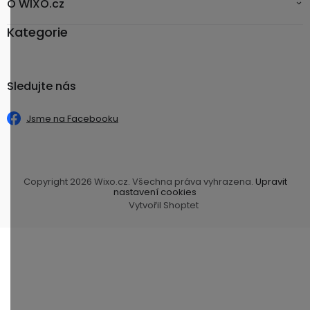
O WIXO.cz
Kategorie
Sledujte nás
Jsme na Facebooku
Copyright 2026
Wixo.cz
. Všechna práva vyhrazena.
Upravit
nastavení cookies
Vytvořil Shoptet