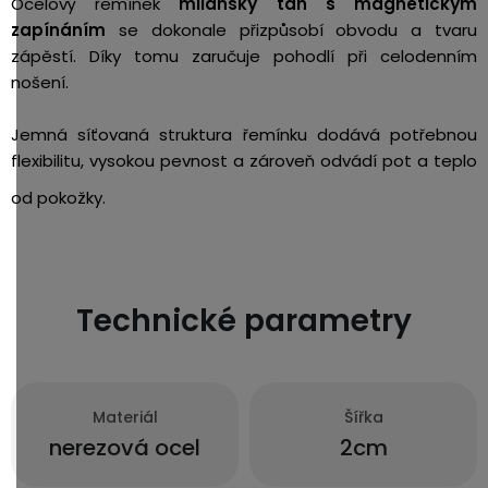
Ocelový řemínek
milánský tah s magnetickým
zapínáním
se dokonale přizpůsobí obvodu a tvaru
zápěstí. Díky tomu zaručuje pohodlí při celodenním
nošení.
Jemná síťovaná struktura řemínku dodává potřebnou
flexibilitu, vysokou pevnost a zároveň odvádí pot a teplo
od pokožky.
Technické parametry
Materiál
Šířka
nerezová ocel
2cm