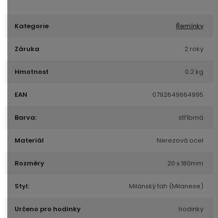
Kategorie
Řemínky
Záruka
2 roky
Hmotnost
0.2 kg
EAN
0792649664995
Barva:
stříbrná
Materiál
Nerezová ocel
Rozměry
20 x 180mm
Styl:
Milánský tah (Milanese)
Určeno pro hodinky
hodinky