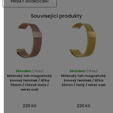
PŘIDAT HODNOCENÍ
Související produkty
Skladem
(>5 ks)
Skladem
(>5 ks)
Milánský tah magnetický
Milánský tah magnetický
kovový řemínek / šířka
kovový řemínek / šířka
20mm / růžové zlato /
20mm / zlatý / nerez ocel
nerez ocel
220 Kč
220 Kč