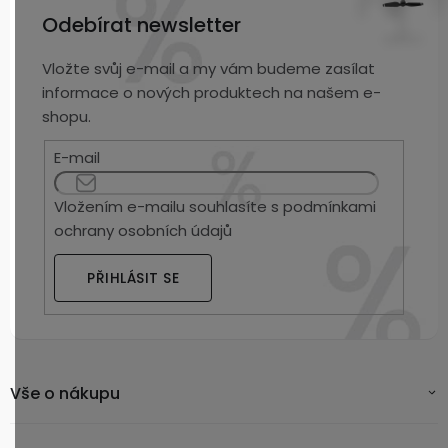
Odebírat newsletter
Vložte svůj e-mail a my vám budeme zasílat
informace o nových produktech na našem e-
shopu.
E-mail
Vložením e-mailu souhlasíte s
podmínkami
ochrany osobních údajů
PŘIHLÁSIT SE
Vše o nákupu