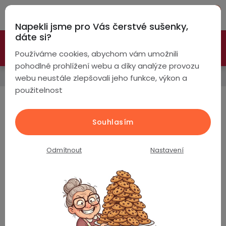
Přejít
Hleda
na
Napekli jsme pro Vás čerstvé sušenky,
obsah
NÁ
dáte si?
🚀 Nové modely DRONŮ 🚀
Nyní se zaváděcí slevou až
KO
Chytré
Používáme cookies, abychom vám umožnili
náramky
-26%
PROZKOUMAT NABÍDKU
pohodlné prohlížení webu a díky analýze provozu
Řemínky
webu neustále zlepšovali jeho funkce, výkon a
Chytré
použitelnost
hodinky
Šířka 22mm
Chytré
Chytré
Souhlasím
Nejprodávanější
hodinky
prsteny
podle
Odmítnout
Nastavení
Bezdrátová
Silikonový řemínek šířka 22mm / bílý /
Dámské
sluchátka
2302522
Skladem
(>5 ks)
Pánské
Herní
Hansfree
129 Kč
sluchátka
Dětské
Drony
Silikonový řemínek šířka 22mm / žlutý /