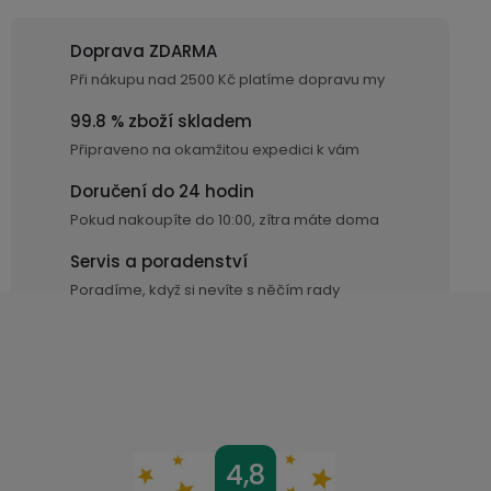
d
displejem
Bateriové
SKLAD
Kontakty
a
4G
Doprava ZDARMA
c
kamery
Air
VÝPRODEJ
Při nákupu nad 2500 Kč platíme dopravu my
í
(SIM
Conduction
p
karta)
bezdrátová
99.8 % zboží skladem
r
sluchátka
Připraveno na okamžitou expedici k vám
v
k
Doručení do 24 hodin
Sportovní
y
sluchátka
Pokud nakoupíte do 10:00, zítra máte doma
v
Servis a poradenství
ý
Poradíme, když si nevíte s něčím rady
p
i
s
u
Z
4,8