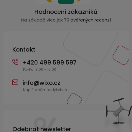
á
p
Hodnocení zákazníků
a
Na základě více jak 70
ověřených recenzí
t
í
Kontakt
+420 499 599 597
info
@
wixo.cz
Odebírat newsletter