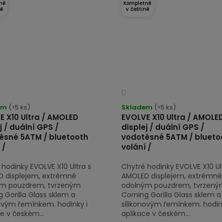
ně
Kompletně
ně
v češtině
Průměrné
hodnocení
em
(>5 ks)
Skladem
(>5 ks)
produktu
E X10 Ultra / AMOLED
EVOLVE X10 Ultra / AMOLE
j / duální GPS /
displej / duální GPS /
je
ěsné 5ATM / bluetooth
vodotěsné 5ATM / blueto
4,0
 /
volání /
z
5
hodinky EVOLVE X10 Ultra s
Chytré hodinky EVOLVE X10 Ul
hvězdiček.
 displejem, extrémně
AMOLED displejem, extrémně
m pouzdrem, tvrzeným
odolným pouzdrem, tvrzen
 Gorilla Glass sklem a
Corning Gorilla Glass sklem a
novým řemínkem. hodinky i
silikonovým řemínkem. hodin
e v českém...
aplikace v českém...