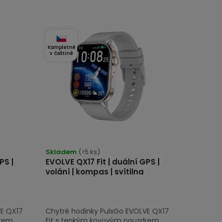
Kompletně
v češtině
Skladem
(>5 ks)
PS |
EVOLVE QX17 Fit | duální GPS |
volání | kompas | svítilna
VE QX17
Chytré hodinky PulsGo EVOLVE QX17
rem,
Fit s tenkým kovovým pouzdrem,