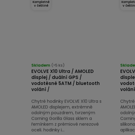
Kompletně
Komplet
v češtině
v češti
Skladem
(>5 ks)
Sklad
EVOLVE X10 Ultra / AMOLED
EVOLV
displej / duální GPS /
disple
vodotěsné 5ATM / bluetooth
vodot
volání /
volání
Chytré hodinky EVOLVE X10 Ultra s
Chytré 
AMOLED displejem, extrémně
AMOLED
odolným pouzdrem, tvrzeným
odolný
Corning Gorilla Glass sklem a
Corning
řemínkem z prémiové nerezové
siliko
oceli. hodinky i...
aplikac