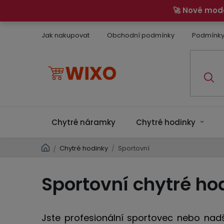
Přejít
🚀 Nové mod
na
obsah
Jak nakupovat
Obchodní podmínky
Podmínky
Chytré náramky
Chytré hodinky
Domů
Chytré hodinky
/
Sportovní
/
Sportovní chytré ho
Jste profesionální sportovec nebo n