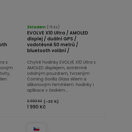
Skladem
(>5 ks)
EVOLVE X10 Ultra / AMOLED
displej / duální GPS /
oth
vodotěsné 50 metrů /
bluetooth volání /
ra s
Chytré hodinky EVOLVE X10 Ultra s
čkovým
AMOLED displejem, extrémně
vity,
odolným pouzdrem, tvrzeným
den.
Corning Gorilla Glass sklem a
silikonovým řemínkem. hodinky i
aplikace v českém...
2 990 Kč
(–33 %)
1 990 Kč