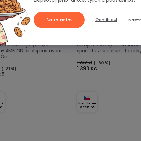
 AMOLED displej /
volání | kompas | svítilna
ěsné 50 metrů / Always
ose gold
Souhlasím
Odmítnout
Nasta
 chytré hodinky LUMINA W2
Chytré hodinky PulsGo EVOL
 ultratenkým kovovým tělem
Fit s tenkým kovovým pouzd
OD displejem. hodinky i
2,01" dotykovým displejem a
e v českém jazyce 1,32"
černým ocelovým řemínkem
ný AMELOD displej nastavení
sport i běžné nošení. hodinky i
On ...
1 990 Kč
(–30 %)
1 390 Kč
(–31 %)
Kč
ně
Kompletně
ně
v češtině