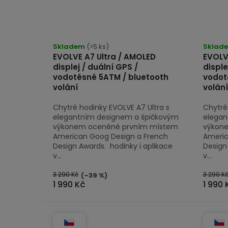
Průměrné
hodnocení
Skladem
(>5 ks)
Sklad
EVOLVE A7 Ultra / AMOLED
EVOLV
produktu
displej / duální GPS /
disple
je
vodotěsné 5ATM / bluetooth
vodot
5,0
volání
volání
z
Chytré hodinky EVOLVE A7 Ultra s
Chytré
5
elegantním designem a špičkovým
elegan
hvězdiček.
výkonem oceněné prvním místem
výkon
American Goog Design a French
Americ
Design Awards. hodinky i aplikace
Design
v...
v...
3 290 Kč
3 290 K
(–39 %)
1 990 Kč
1 990 