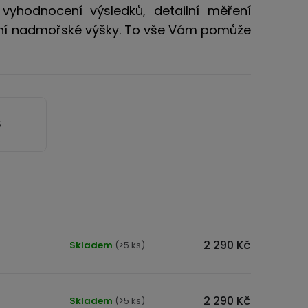
vyhodnocení výsledků, detailní měření
ení nadmořské výšky. To vše Vám pomůže
S
2 290 Kč
Skladem
(>5 ks)
2 290 Kč
Skladem
(>5 ks)