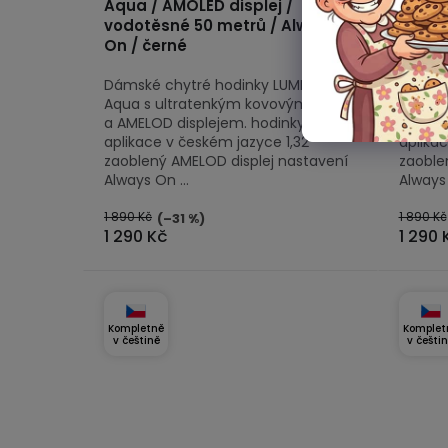
Aqua / AMOLED displej /
Aqua /
vodotěsné 50 metrů / Always
vodot
On / černé
On / r
Dámské chytré hodinky LUMINA W2
Dámské
Aqua s ultratenkým kovovým tělem
Aqua s
a AMELOD displejem. hodinky i
a AMEL
aplikace v českém jazyce 1,32"
aplikac
zaoblený AMELOD displej nastavení
zaoble
Always On ...
Always 
1 890 Kč
1 890 Kč
(–31 %)
1 290 Kč
1 290 
Kompletně
Komplet
v češtině
v češti