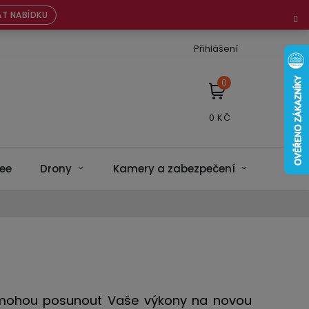
T NABÍDKU
Přihlášení
NÁKUPNÍ
KOŠÍK
ee
Drony
Kamery a zabezpečení
Bateri
omohou posunout Vaše výkony na novou