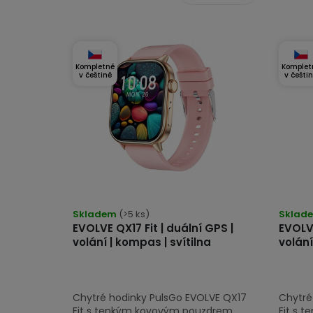
r
V
o
ý
d
Kompletně
Komplet
p
v češtině
v češti
u
i
k
s
t
p
ů
r
o
Skladem
(>5 ks)
Sklad
d
EVOLVE QX17 Fit | duální GPS |
EVOLVE
u
volání | kompas | svítilna
volání
k
t
Chytré hodinky PulsGo EVOLVE QX17
Chytré
Fit s tenkým kovovým pouzdrem,
Fit s 