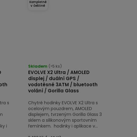
Kompletně
v češtině
Skladem
(>5 ks)
D
EVOLVE X2 Ultra / AMOLED
displej / duální GPS /
oth
vodotěsné 3ATM / bluetooth
volání / Gorilla Glass
tra s
Chytré hodinky EVOLVE X2 Ultra s
ocelovým pouzdrem, AMOLED
ým
displejem, tvrzeným Gorilla Glass 3
sklem a silikonovým sportovním
ky i
řemínkem. hodinky i aplikace v...