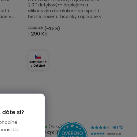
2,01" dotykovým displejem a
rt i
silikonovým řemínkem pro sport i
ce v...
běžné nošení. hodinky i aplikace v...
1 990 Kč
(–35 %)
1 290 Kč
Kompletně
v češtině
 dáte si?
ohodlné
Skladem
(>5 ks)
 neustále
PS |
EVOLVE QX17 Fit | duální GPS |