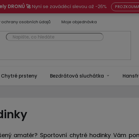
ely DRONŮ 🚀
Nyní se zaváděcí slevou až -26%
PROZKOUMA
 ochrany osobních údajů
Moje objednávka
Chytré prsteny
Bezdrátová sluchátka
Hansfr
dinky
adšený amatér? Sportovní chytré hodinky Vám p