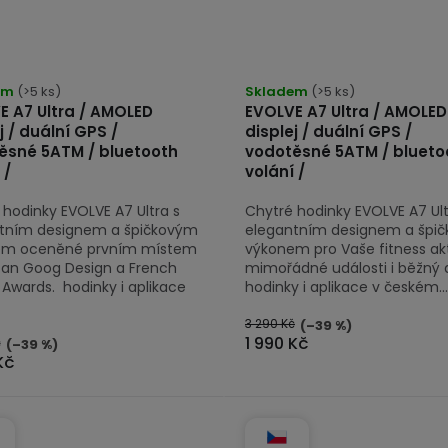
em
(>5 ks)
Skladem
(>5 ks)
E A7 Ultra / AMOLED
EVOLVE A7 Ultra / AMOLED
j / duální GPS /
displej / duální GPS /
ěsné 5ATM / bluetooth
vodotěsné 5ATM / blueto
 /
volání /
 hodinky EVOLVE A7 Ultra s
Chytré hodinky EVOLVE A7 Ult
tním designem a špičkovým
elegantním designem a špi
em oceněné prvním místem
výkonem pro Vaše fitness akti
an Goog Design a French
mimořádné události i běžný 
 Awards. hodinky i aplikace
hodinky i aplikace v českém...
3 290 Kč
(–39 %)
1 990 Kč
č
(–39 %)
Kč