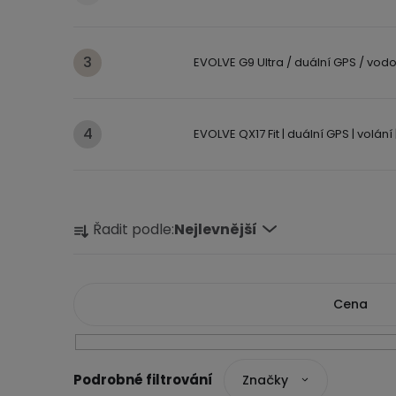
EVOLVE G9 Ultra / duální GPS / vodo
EVOLVE QX17 Fit | duální GPS | volání 
Ř
Řadit podle:
Nejlevnější
a
z
e
Cena
n
í
1290
Kč
2490
Kč
Značky
p