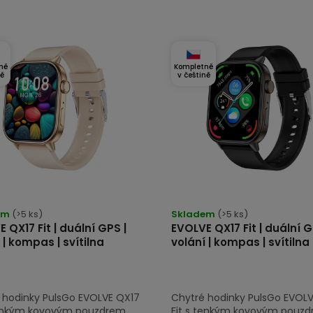
ně
Kompletně
ně
v češtině
em
(>5 ks)
Skladem
(>5 ks)
 QX17 Fit | duální GPS |
EVOLVE QX17 Fit | duální G
 | kompas | svítilna
volání | kompas | svítilna
 hodinky PulsGo EVOLVE QX17
Chytré hodinky PulsGo EVOL
tenkým kovovým pouzdrem,
Fit s tenkým kovovým pouzd