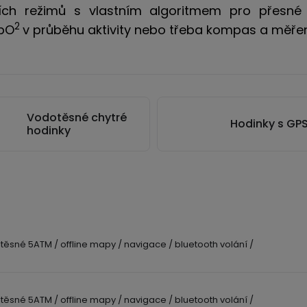
vních režimů s vlastním algoritmem pro přesné 
2
SpO
v průběhu aktivity nebo třeba kompas a měř
Vodotěsné chytré
Hodinky s GP
hodinky
těsné 5ATM / offline mapy / navigace / bluetooth volání /
těsné 5ATM / offline mapy / navigace / bluetooth volání /