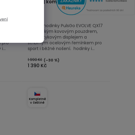
volání | kompas | svítilna
vení
VE QX17
Chytré hodinky PulsGo EVOLVE QX17
rem,
Fit s tenkým kovovým pouzdrem,
2,01" dotykovým displejem a
 pro
stříbrným ocelovým řemínkem pro
...
sport i běžné nošení. hodinky i...
1 990 Kč
(–30 %)
1 390 Kč
Kompletně
v češtině