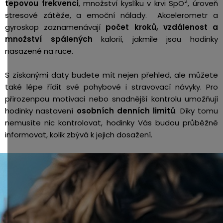
2
tepovou frekvenci
, množství kyslíku v krvi SpO
, úroveň
stresové zátěže, a emoční nálady. Akcelerometr a
gyroskop zaznamenávají
počet kroků, vzdálenost a
množství spálených
kalorií, jakmile jsou hodinky
nasazené na ruce.
S získanými daty budete mít nejen přehled, ale můžete
také lépe řídit své pohybové i stravovací návyky. Pro
přirozenpou motivaci nebo snadnější kontrolu umožňují
hodinky nastavení
osobních denních limitů
. Díky tomu
nemusíte nic kontrolovat, hodinky Vás budou průběžně
informovat, kolik zbývá k jejich dosažení.