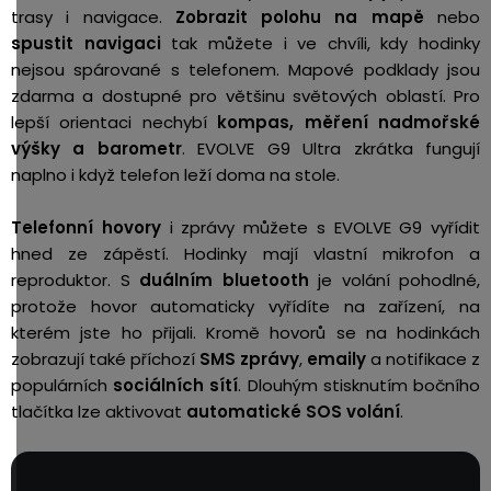
trasy i navigace.
Zobrazit polohu na mapě
nebo
spustit navigaci
tak můžete i ve chvíli, kdy hodinky
nejsou spárované s telefonem. Mapové podklady jsou
zdarma a dostupné pro většinu světových oblastí. Pro
lepší orientaci nechybí
kompas, měření nadmořské
výšky a barometr
. EVOLVE G9 Ultra zkrátka fungují
naplno i když telefon leží doma na stole.
Telefonní hovory
i zprávy můžete s EVOLVE G9 vyřídit
hned ze zápěstí. Hodinky mají vlastní mikrofon a
reproduktor. S
duálním bluetooth
je volání pohodlné,
protože hovor automaticky vyřídíte na zařízení, na
kterém jste ho přijali. Kromě hovorů se na hodinkách
zobrazují také příchozí
SMS zprávy
,
emaily
a notifikace z
populárních
sociálních sítí
. Dlouhým stisknutím bočního
tlačítka lze aktivovat
automatické SOS volání
.