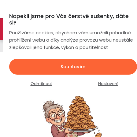
Přejít
Hl
na
Napekli jsme pro Vás čerstvé sušenky, dáte
obsah
si?
🚀 Nové modely DRONŮ 🚀
Nyní se zaváděcí slevou až
Chytré
Používáme cookies, abychom vám umožnili pohodlné
náramky
-26%
PROZKOUMAT NABÍDKU
prohlížení webu a díky analýze provozu webu neustále
Chytré hodinky
zlepšovali jeho funkce, výkon a použitelnost
Chytré
hodinky
EVOLVE G9 Ultra / duální GPS /
Souhlasím
vodotěsné 5ATM / offline mapy /
Chytré
Chytré
navigace / bluetooth volání /
hodinky
prsteny
Odmítnout
Nastavení
podle
Průměrné
Podrobnosti hodnocení
Neohodnoceno
Bezdrátová
hodnocení
Dámské
sluchátka
produktu
je
Pánské
Herní
Hansfree
0,0
sluchátka
z
Dětské
Drony
5