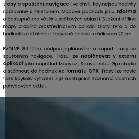
trasy a spuštění navigace
i ve chvíli, kdy nejsou hodinky
spárované s telefonem. Mapové podklady jsou
zdarma
a dostupné pro většinu světových oblastí. Stažení offline
mapy probíhá prostřednictvím aplikaci GloryFitPro a do
hodinek lze stáhnout libovolné oblasti s rádiusem 20 km.
EVOLVE G9 Ultra podporují plánování a import trasy se
spuštěním navigace. Trasu lze
naplánovat v externí
aplikaci
jako například Mapy.cz, Strava nebo Gpx.studio
a stáhnout do hodinek
ve formátu GPX
. Trasy lze navíc
také kdykoliv vytvářet z již existujících záznamů vlastních
pohybových aktivit.