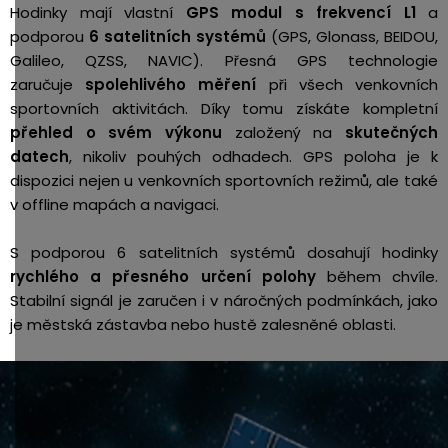
Hodinky mají vlastní
GPS modul s frekvencí L1
a
podporou
6 satelitních systémů
(GPS, Glonass, BEIDOU,
Galileo, QZSS, NAVIC). Přesná GPS technologie
zaručuje
spolehlivého měření
při všech venkovních
sportovních aktivitách. Díky tomu
získáte kompletní
přehled o svém výkonu
založený na
skutečných
datech
, nikoliv pouhých odhadech.
GPS poloha je k
dispozici nejen u venkovních sportovních režimů, ale také
v offline mapách a navigaci.
S podporou 6 satelitních systémů dosahují hodinky
rychlého a přesného určení polohy
během chvíle.
Stabilní signál je zaručen i v náročných podmínkách, jako
je městská zástavba nebo hustě zalesněné oblasti.