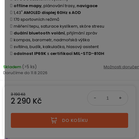
ke
disky
na
offline mapy
, plánování trasy,
navigace
kamerám
zmrzlinu
1,43"
AMOLED displej 60Hz s AOD
Sada
a
Napájecí
S
Paměťové
170 sportovních režimů
dronu
ledovou
kabely
dotykovým
Bateriové
karty
měření tepu, saturace kyslíkem, skóre stresu
se
tříšť
displejem
WiFi
duální bluetooth volání
, přijímání zpráv
2
kamery
Příslušenství
kompas, barometr, nadmořská výška
bateriemi
Příslušenství
Bone
svítilna, budík, kalkulačka, hlasový asistent
do
Conduction
odolnost IP69K
s
certifikací MIL-STD-810H
Bateriové
Sada
auta
4G
dronu
(>5 ks)
Skladem
kamery
Možnosti doručen
Lenovo
se
11.8.2026
Napájecí
Napájecí
Day's
3
adaptéry
kabely
bateriemi
Wifi
kamery
Ear
3 190 Kč
Doplňkové
Hook
2 290 Kč
Náhradní
služby
-
díly
Bateriové
Měrná cena:
za
a
4G
uši
příslušenství
kamery
DOPLŇKOVÝ
Obchodní
DO KOŠÍKU
(SIM)
PRODEJ
podmínky
S