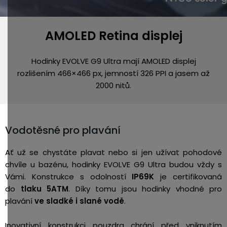
AMOLED Retina displej
Hodinky EVOLVE G9 Ultra mají AMOLED displej
rozlišením 466×466 px, jemností 326 PPI a jasem až
2000 nitů.
Vodotěsné pro plavání
Ať už se chystáte plavat nebo si jen užívat pohodové
chvíle u bazénu, hodinky EVOLVE G9 Ultra budou vždy s
Vámi.
Konstrukce s odolností
IP69K
je certifikovaná
do
tlaku 5ATM
. Díky tomu jsou hodinky vhodné pro
plavání
ve sladké i slané vodě
.
Inovativní konstrukci pouzdra chrání před vniknutím