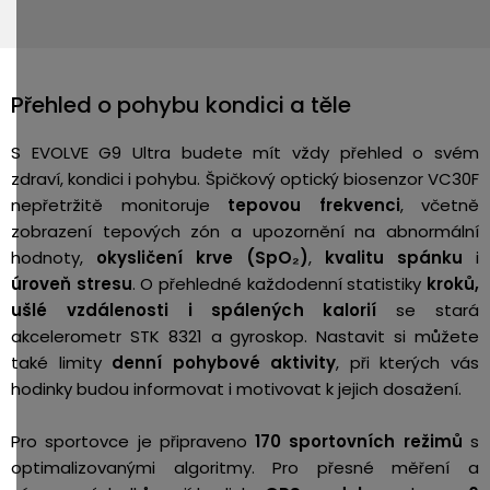
Přehled o pohybu kondici a těle
S EVOLVE G9 Ultra budete mít vždy přehled o svém
zdraví, kondici i pohybu. Špičkový optický biosenzor VC30F
nepřetržitě monitoruje
tepovou
frekvenci
, včetně
zobrazení tepových zón a upozornění na abnormální
hodnoty,
okysličení krve (SpO₂)
,
kvalitu spánku
i
úroveň stresu
. O přehledné každodenní statistiky
kroků,
ušlé vzdálenosti i spálených kalorií
se stará
akcelerometr STK 8321 a gyroskop. Nastavit si můžete
také limity
denní pohybové aktivity
, při kterých vás
hodinky budou informovat i motivovat k jejich dosažení.
Pro sportovce je připraveno
170 sportovních režimů
s
optimalizovanými algoritmy. Pro přesné měření a