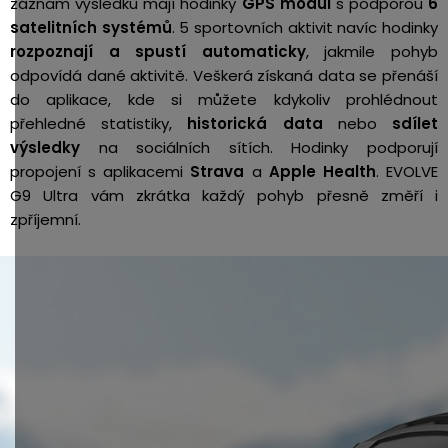
záznam výsledků mají hodinky
GPS modul
s podporou
6
satelitních systémů
. 5 sportovních aktivit navíc hodinky
rozpoznají a spustí automaticky
, jakmile pohyb
odpovídá dané aktivitě. Veškerá získaná data se přenáší
do aplikace, kde si můžete kdykoliv prohlédnout
přehledné statistiky,
historická data
nebo
sdílet
výsledky
na sociálních sítích. Hodinky podporují
propojení
s aplikacemi
Strava
a
Apple Health
. EVOLVE
G9 Ultra vám zkrátka každý pohyb přesně změří i
zpříjemní.