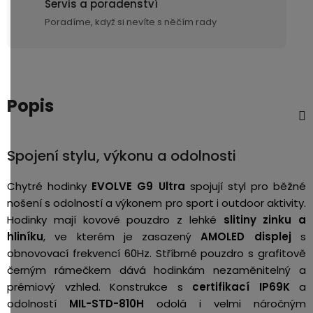
Servis a poradenství
Poradíme, když si nevíte s něčím rady
Popis
Spojení stylu, výkonu a odolnosti
Chytré hodinky
EVOLVE G9 Ultra
spojují styl pro běžné
nošení s odolností a výkonem pro sport i outdoor aktivity.
Hodinky mají kovové pouzdro z lehké
slitiny
zinku a
hliníku
, ve kterém je zasazený
AMOLED displej
s
obnovovací frekvencí 60Hz. Stříbrné pouzdro s grafitově
černým rámečkem
dává hodinkám nezaměnitelný a
prémiový vzhled. Konstrukce s
certifikací IP69K
a
odolností
MIL-STD-810H
odolá i velmi náročným