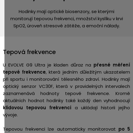
Hodinky mají optické biosenzory, se kterými
monitorují tepovou frekvenci, množství kyslíku v krvi
SpO2, úroveň stresové zátěže, a emoční nálady.
Tepová frekvence
U EVOLVE G9 Ultra je kladen důraz na
přesné měření
tepové frekvence
, která jedním důležitým ukazatelem
při sportu i monitorování tělesného zdraví. Hodinky mají
optický senzor VC30F, která v pravidelných intervalech
zaznamenává hodnoty tepové frekvence. Kromě
aktuálních hodnot hodinky také každý den vyhodnocují
klidovou tepovou frekvenci
a ukládají historii jejího
vývoje.
Tepovou frekvenci lze automaticky monitorovat
po 5