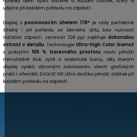
hodinky delší výdrž baterie a vizuální zážitek, který si
užijete při každém pohledu na zápěstí.
Displej s
pozorovacím úhelem 178°
je vždy perfektně
čitelný i při pohledu ze šikmého úhlu, bez nutnosti
natáčet zápěstí. Jemnost 326 ppi zajišťuje
dokonalou
ostrost v detailu
. Technologie
Ultra-high Color Gamut
s pokrytím
105 % barevného prostoru
navíc přináší
mimořádně živé, syté a realistické barvy, díky kterým
displej vyniká výborným zobrazením všech grafických
prvků i ciferníků. EVOLVE G9 Ultra zkrátka přináší zážitek při
každém pohledu na zápěstí.