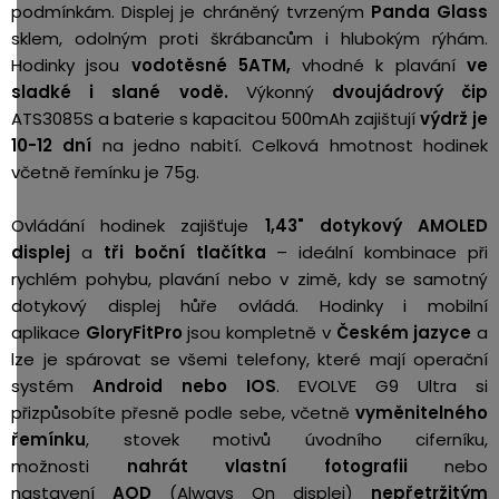
podmínkám. Displej je chráněný tvrzeným
Panda Glass
sklem, odolným proti škrábancům i hlubokým rýhám.
Hodinky jsou
vodotěsné 5ATM,
vhodné k plavání
ve
sladké i slané vodě.
Výkonný
dvoujádrový čip
ATS3085S a baterie s kapacitou 500mAh zajištují
výdrž je
10-12 dní
na jedno nabití. Celková hmotnost hodinek
včetně řemínku je 75g.
Ovládání hodinek zajišťuje
1,43" dotykový AMOLED
displej
a
tři boční tlačítka
– ideální kombinace při
rychlém pohybu, plavání nebo v zimě, kdy se samotný
dotykový displej hůře ovládá. Hodinky i mobilní
aplikace
GloryFitPro
jsou kompletně v
Českém jazyce
a
lze je spárovat se všemi telefony, které mají operační
systém
Android nebo IOS
.
EVOLVE G9 Ultra si
přizpůsobíte přesně podle sebe, včetně
vyměnitelného
řemínku
, stovek motivů úvodního ciferníku,
možnosti
nahrát vlastní fotografii
nebo
nastavení
AOD
(Always On displej)
nepřetržitým