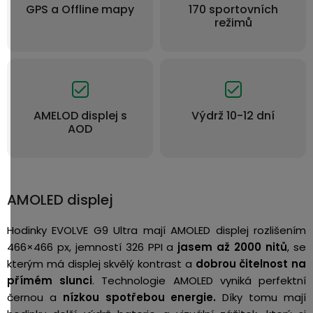
GPS a Offline mapy
170 sportovních
režimů
AMELOD displej s
Výdrž 10-12 dní
AOD
AMOLED displej
Hodinky EVOLVE G9 Ultra mají AMOLED displej rozlišením
466×466 px, jemností 326 PPI a
jasem až 2000 nitů
, se
kterým má displej skvělý kontrast a
dobrou čitelnost na
přímém slunci
. Technologie AMOLED vyniká perfektní
černou a
nízkou spotřebou energie.
Díky tomu mají