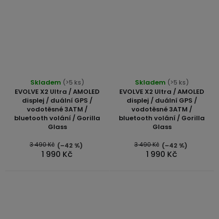
Skladem
(>5 ks)
Skladem
(>5 ks)
EVOLVE X2 Ultra / AMOLED
EVOLVE X2 Ultra / AMOLED
displej / duální GPS /
displej / duální GPS /
vodotěsné 3ATM /
vodotěsné 3ATM /
bluetooth volání / Gorilla
bluetooth volání / Gorilla
Glass
Glass
3 490 Kč
3 490 Kč
(–42 %)
(–42 %)
1 990 Kč
1 990 Kč