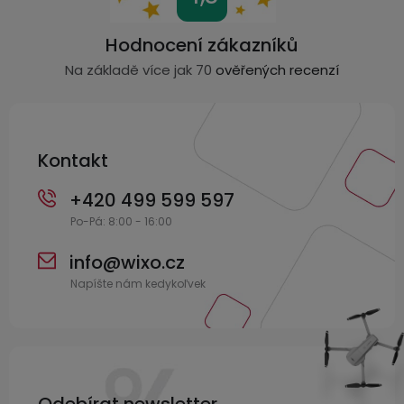
á
p
Hodnocení zákazníků
a
Na základě více jak 70
ověřených recenzí
t
í
Kontakt
+420 499 599 597
info
@
wixo.cz
Odebírat newsletter