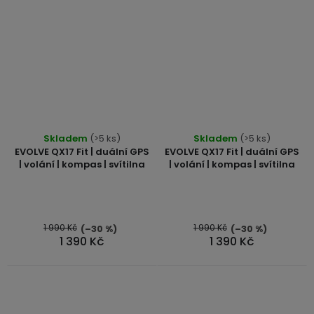
Skladem
(>5 ks)
Skladem
(>5 ks)
EVOLVE QX17 Fit | duální GPS
EVOLVE QX17 Fit | duální GPS
| volání | kompas | svítilna
| volání | kompas | svítilna
1 990 Kč
1 990 Kč
(–30 %)
(–30 %)
1 390 Kč
1 390 Kč