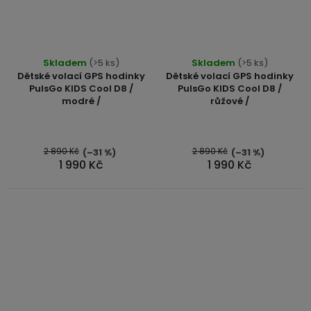
Skladem
(>5 ks)
Skladem
(>5 ks)
Dětské volací GPS hodinky
Dětské volací GPS hodinky
PulsGo KIDS Cool D8 /
PulsGo KIDS Cool D8 /
modré /
růžové /
2 890 Kč
2 890 Kč
(–31 %)
(–31 %)
1 990 Kč
1 990 Kč