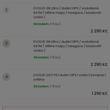
ke
disky
na
kamerám
zmrzlinu
EVOLVE G9 Ultra / duální GPS / vodotěsné
Sada
a
Napájecí
S
5ATM / offline mapy / navigace / bluetooth
Paměťové
dronu
ledovou
kabely
dotykovým
volání /
Bateriové
karty
se
tříšť
displejem
Skladem
(>5 ks)
WiFi
2
kamery
Příslušenství
2 290 Kč
bateriemi
Příslušenství
Bone
do
Conduction
EVOLVE G9 Ultra / duální GPS / vodotěsné
Bateriové
Sada
auta
5ATM / offline mapy / navigace / bluetooth
4G
dronu
volání /
kamery
Lenovo
se
Skladem
(>5 ks)
Napájecí
Napájecí
Day's
3
adaptéry
kabely
2 290 Kč
bateriemi
Wifi
kamery
Ear
EVOLVE QX17 Fit | duální GPS | volání | kompas |
Doplňkové
Hook
Náhradní
svítilna
služby
-
díly
Bateriové
Skladem
(>5 ks)
za
a
4G
uši
1 290 Kč
příslušenství
kamery
DOPLŇKOVÝ
Obchodní
(SIM)
PRODEJ
podmínky
S