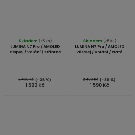
Průměrné
Skladem
(>5 ks)
Skladem
(>5 ks)
hodnocení
LUMINA N7 Pro / AMOLED
LUMINA N7 Pro / AMOLED
produktu
displej / Volání / stříbrné
displej / Volání / zlaté
je
5,0
z
5
2 490 Kč
2 490 Kč
(–36 %)
(–36 %)
1 590 Kč
1 590 Kč
hvězdiček.