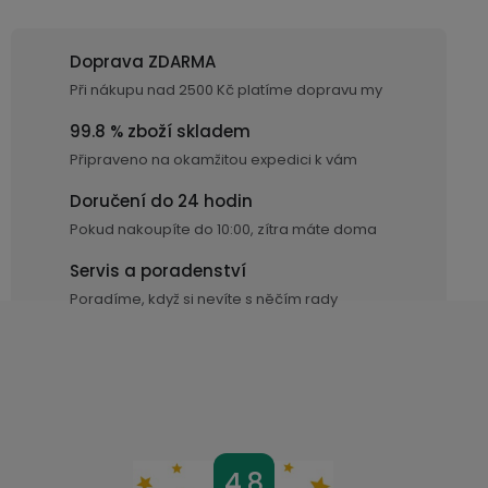
v
k
Doprava ZDARMA
y
v
Při nákupu nad 2500 Kč platíme dopravu my
ý
99.8 % zboží skladem
p
Připraveno na okamžitou expedici k vám
i
s
Doručení do 24 hodin
u
Pokud nakoupíte do 10:00, zítra máte doma
Servis a poradenství
Poradíme, když si nevíte s něčím rady
Z
4,8