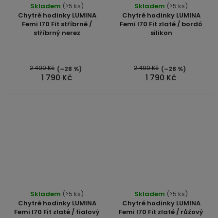
Skladem
(>5 ks)
Skladem
(>5 ks)
hodnocení
Chytré hodinky LUMINA
Chytré hodinky LUMINA
produktu
Femi I70 Fit stříbrné /
Femi I70 Fit zlaté / bordó
stříbrný nerez
silikon
je
5,0
z
5
2 490 Kč
2 490 Kč
(–28 %)
(–28 %)
1 790 Kč
1 790 Kč
hvězdiček.
Skladem
(>5 ks)
Skladem
(>5 ks)
Chytré hodinky LUMINA
Chytré hodinky LUMINA
Femi I70 Fit zlaté / fialový
Femi I70 Fit zlaté / růžový