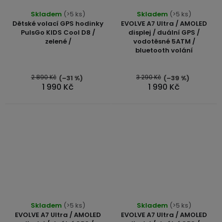
Průměrné
Skladem
(>5 ks)
Skladem
(>5 ks)
hodnocení
Dětské volací GPS hodinky
EVOLVE A7 Ultra / AMOLED
produktu
PulsGo KIDS Cool D8 /
displej / duální GPS /
zelené /
vodotěsné 5ATM /
je
bluetooth volání
5,0
z
5
2 890 Kč
3 290 Kč
(–31 %)
(–39 %)
1 990 Kč
1 990 Kč
hvězdiček.
Skladem
(>5 ks)
Skladem
(>5 ks)
EVOLVE A7 Ultra / AMOLED
EVOLVE A7 Ultra / AMOLED