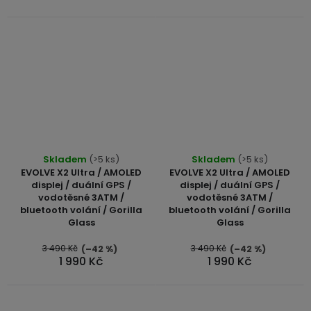
Skladem
(>5 ks)
Skladem
(>5 ks)
EVOLVE X2 Ultra / AMOLED
EVOLVE X2 Ultra / AMOLED
displej / duální GPS /
displej / duální GPS /
vodotěsné 3ATM /
vodotěsné 3ATM /
bluetooth volání / Gorilla
bluetooth volání / Gorilla
Glass
Glass
3 490 Kč
3 490 Kč
(–42 %)
(–42 %)
1 990 Kč
1 990 Kč