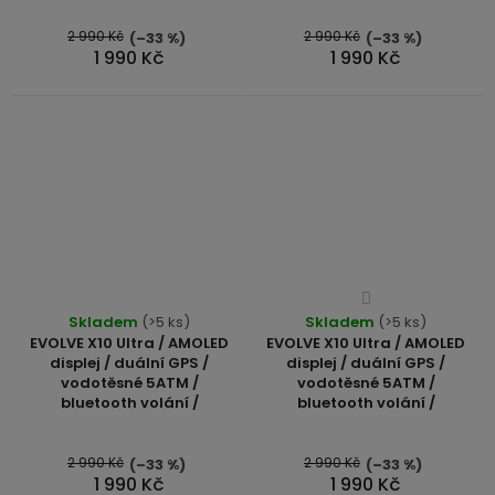
2 990 Kč
2 990 Kč
(–33 %)
(–33 %)
1 990 Kč
1 990 Kč
Průměrné
Skladem
(>5 ks)
Skladem
hodnocení
(>5 ks)
EVOLVE X10 Ultra / AMOLED
EVOLVE X10 Ultra / AMOLED
produktu
displej / duální GPS /
displej / duální GPS /
je
vodotěsné 5ATM /
vodotěsné 5ATM /
4,0
bluetooth volání /
bluetooth volání /
z
5
2 990 Kč
2 990 Kč
(–33 %)
(–33 %)
hvězdiček.
1 990 Kč
1 990 Kč