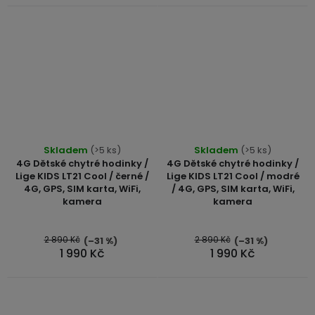
Průměrné
Skladem
(>5 ks)
Skladem
(>5 ks)
hodnocení
4G Dětské chytré hodinky /
4G Dětské chytré hodinky /
produktu
Lige KIDS LT21 Cool / černé /
Lige KIDS LT21 Cool / modré
4G, GPS, SIM karta, WiFi,
/ 4G, GPS, SIM karta, WiFi,
je
kamera
kamera
4,7
z
5
2 890 Kč
2 890 Kč
(–31 %)
(–31 %)
1 990 Kč
1 990 Kč
hvězdiček.