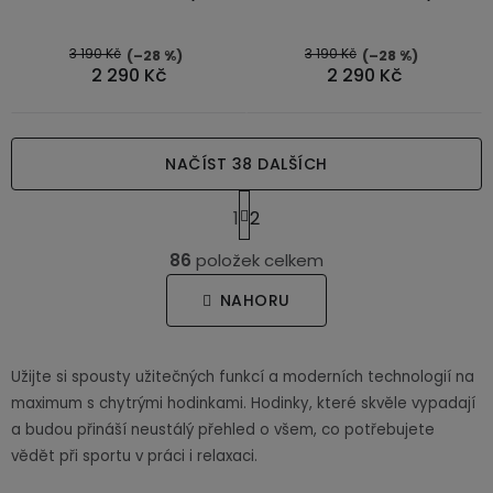
3 190 Kč
3 190 Kč
(–28 %)
(–28 %)
2 290 Kč
2 290 Kč
NAČÍST 38 DALŠÍCH
S
1
2
t
O
r
86
položek celkem
v
á
n
l
NAHORU
k
á
o
d
v
a
Užijte si spousty užitečných funkcí a moderních technologií na
á
c
maximum s chytrými hodinkami. Hodinky, které skvěle vypadají
n
í
í
a budou přináší neustálý přehled o všem, co potřebujete
p
vědět při sportu v práci i relaxaci.
r