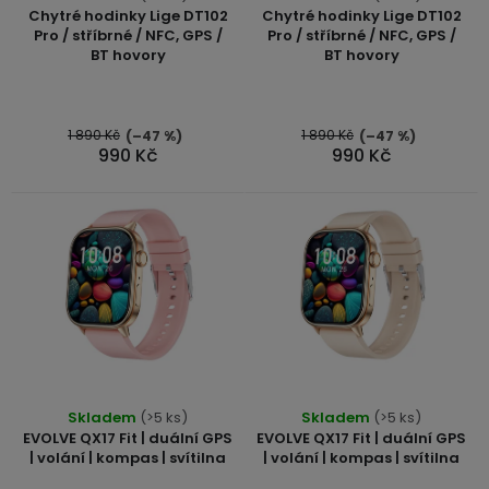
r
hodnocení
Chytré hodinky Lige DT102
Chytré hodinky Lige DT102
o
produktu
Pro / stříbrné / NFC, GPS /
Pro / stříbrné / NFC, GPS /
BT hovory
BT hovory
je
d
5,0
u
z
5
1 890 Kč
1 890 Kč
(–47 %)
(–47 %)
k
990 Kč
990 Kč
hvězdiček.
t
ů
Skladem
(>5 ks)
Skladem
(>5 ks)
EVOLVE QX17 Fit | duální GPS
EVOLVE QX17 Fit | duální GPS
| volání | kompas | svítilna
| volání | kompas | svítilna