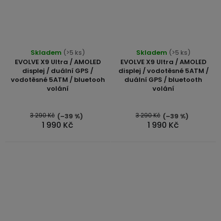
Průměrné
Skladem
(>5 ks)
Skladem
(>5 ks)
hodnocení
EVOLVE X9 Ultra / AMOLED
EVOLVE X9 Ultra / AMOLED
produktu
displej / duální GPS /
displej / vodotěsné 5ATM /
vodotěsné 5ATM / bluetooh
duální GPS / bluetooth
je
volání
volání
5,0
z
5
3 290 Kč
3 290 Kč
(–39 %)
(–39 %)
1 990 Kč
1 990 Kč
hvězdiček.