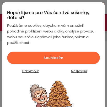
Přejít
Hleda
na
Napekli jsme pro Vás čerstvé sušenky,
obsah
NÁ
dáte si?
🚀 Nové modely DRONŮ 🚀
Nyní se zaváděcí slevou až
KO
Chytré
Používáme cookies, abychom vám umožnili
náramky
-26%
PROZKOUMAT NABÍDKU
pohodlné prohlížení webu a díky analýze provozu
Domů
webu neustále zlepšovali jeho funkce, výkon a
Chytré
použitelnost
hodinky
Chytré hodinky
Chytré
Chytré
Souhlasím
hodinky
prsteny
Chytré hodinky
Dámské
podle
podle
Odmítnout
Nastavení
Bezdrátová
Dámské
sluchátka
Pánské
Dětské
Pánské
Herní
Hansfree
sluchátka
Zdravotní chytré
pro Seniory
hodinky
Dětské
Drony