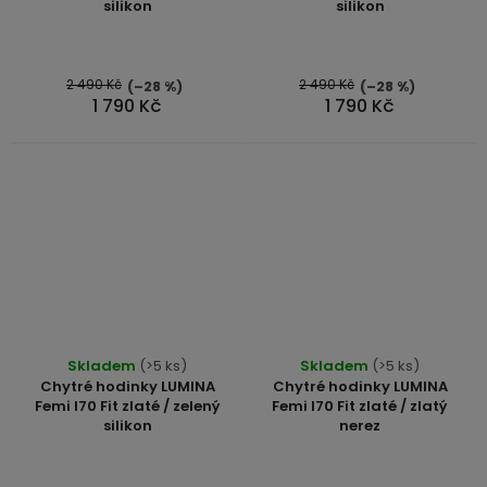
silikon
silikon
2 490 Kč
2 490 Kč
(–28 %)
(–28 %)
1 790 Kč
1 790 Kč
Průměrné
Skladem
(>5 ks)
Skladem
(>5 ks)
hodnocení
Chytré hodinky LUMINA
Chytré hodinky LUMINA
produktu
Femi I70 Fit zlaté / zelený
Femi I70 Fit zlaté / zlatý
silikon
nerez
je
5,0
z