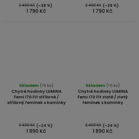
5
2 490 Kč
2 490 Kč
(–28 %)
(–28 %)
1 790 Kč
1 790 Kč
hvězdiček.
Skladem
(>5 ks)
Skladem
(>5 ks)
Chytré hodinky LUMINA
Chytré hodinky LUMINA
Femi I70 Fit stříbrné /
Femi I70 Fit zlaté / zlatý
stříbrný řemínek s kamínky
řemínek s kamínky
2 490 Kč
2 490 Kč
(–24 %)
(–24 %)
1 890 Kč
1 890 Kč