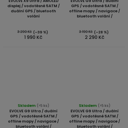
EVOLVE X9 Ultra / AMOLED
EVOLVE G9 Ultra / duální
displej / vodotěsné 5ATM /
GPS / vodotěsné 5ATM /
duální GPS / bluetooth
offline mapy / navigace /
volání
bluetooth volání /
3 290 Kč
3 190 Kč
(–39 %)
(–28 %)
1 990 Kč
2 290 Kč
Skladem
(>5 ks)
Skladem
(>5 ks)
EVOLVE G9 Ultra / duální
EVOLVE G9 Ultra / duální
GPS / vodotěsné 5ATM /
GPS / vodotěsné 5ATM /
offline mapy / navigace /
offline mapy / navigace /
bluetooth volání /
bluetooth volání /