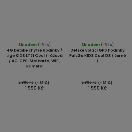
Průměrné
Skladem
(>5 ks)
Skladem
(>5 ks)
hodnocení
4G Dětské chytré hodinky /
Dětské volací GPS hodinky
produktu
Lige KIDS LT21 Cool / růžová
PulsGo KIDS Cool D8 / černé
/ 4G, GPS, SIM karta, WiFi,
/
je
kamera
5,0
z
5
2 890 Kč
2 890 Kč
(–31 %)
(–31 %)
1 990 Kč
1 990 Kč
hvězdiček.