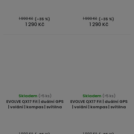
1 990 Kč
1 990 Kč
(–35 %)
(–35 %)
1 290 Kč
1 290 Kč
Skladem
(>5 ks)
Skladem
(>5 ks)
EVOLVE QX17 Fit | duální GPS
EVOLVE QX17 Fit | duální GPS
| volání | kompas | svítilna
| volání | kompas | svítilna
1 990 Kč
1 990 Kč