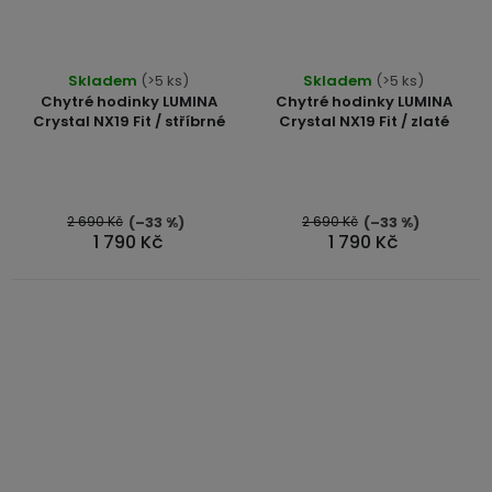
Průměrné
Průměrné
Skladem
(>5 ks)
Skladem
(>5 ks)
hodnocení
hodnocení
Chytré hodinky LUMINA
Chytré hodinky LUMINA
produktu
produktu
Crystal NX19 Fit / stříbrné
Crystal NX19 Fit / zlaté
je
je
5,0
4,5
z
z
5
5
2 690 Kč
2 690 Kč
(–33 %)
(–33 %)
1 790 Kč
1 790 Kč
hvězdiček.
hvězdiček.
Průměrné