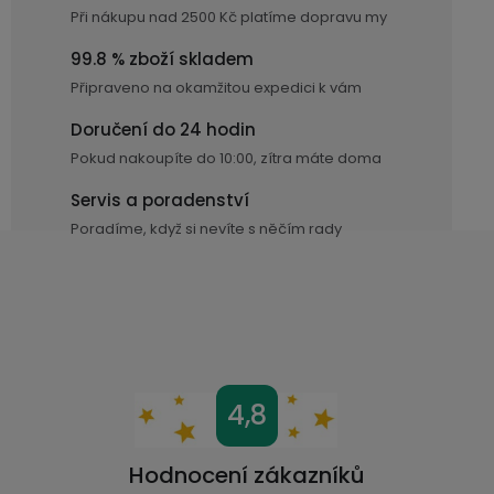
d
displejem
Bateriové
SKLAD
Kontakty
Při nákupu nad 2500 Kč platíme dopravu my
a
4G
c
99.8 % zboží skladem
kamery
Air
VÝPRODEJ
í
(SIM
Conduction
Připraveno na okamžitou expedici k vám
p
karta)
bezdrátová
Doručení do 24 hodin
r
sluchátka
Pokud nakoupíte do 10:00, zítra máte doma
v
k
Sportovní
Servis a poradenství
y
sluchátka
Poradíme, když si nevíte s něčím rady
v
ý
p
i
s
u
Z
4,8
á
p
Hodnocení zákazníků