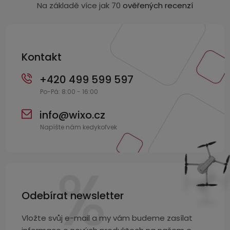
a
Na základě více jak 70
ověřených recenzí
t
í
Kontakt
+420 499 599 597
info
@
wixo.cz
Odebírat newsletter
Vložte svůj e-mail a my vám budeme zasílat