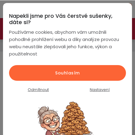
Přejít
Hleda
na
Napekli jsme pro Vás čerstvé sušenky,
obsah
NÁ
dáte si?
🚀 Nové modely DRONŮ 🚀
Nyní se zaváděcí slevou až
KO
Chytré
Používáme cookies, abychom vám umožnili
náramky
-26%
PROZKOUMAT NABÍDKU
pohodlné prohlížení webu a díky analýze provozu
Náhradní díly a příslušenství
webu neustále zlepšovali jeho funkce, výkon a
Chytré
použitelnost
hodinky
CHRÁNIČE VRTULÍ
Chytré
Chytré
Souhlasím
Nejprodávanější
hodinky
prsteny
podle
Odmítnout
Nastavení
Bezdrátová
Chrániče vrtulí / Dron Visu L900 Pro SE / 4 kusy
Dámské
sluchátka
Skladem
(>5 ks)
260 Kč
Pánské
Herní
Hansfree
sluchátka
Dětské
Drony