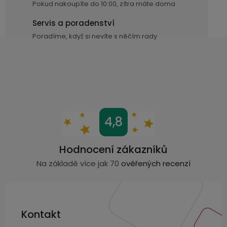
displejem
Pokud nakoupíte do 10:00, zítra máte doma
v
Bateriové
SKLAD
Kontakty
k
4G
Servis a poradenství
kamery
y
Air
VÝPRODEJ
Poradíme, když si nevíte s něčím rady
(SIM
Conduction
v
karta)
bezdrátová
ý
sluchátka
p
i
Sportovní
s
sluchátka
u
Z
4,8
á
p
Hodnocení zákazníků
a
Na základě více jak 70
ověřených recenzí
t
í
Kontakt