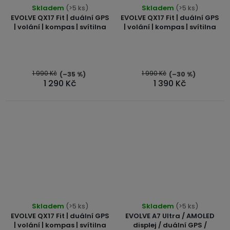
Skladem
(>5 ks)
Skladem
(>5 ks)
EVOLVE QX17 Fit | duální GPS
EVOLVE QX17 Fit | duální GPS
| volání | kompas | svítilna
| volání | kompas | svítilna
1 990 Kč
1 990 Kč
(–35 %)
(–30 %)
1 290 Kč
1 390 Kč
Skladem
(>5 ks)
Skladem
(>5 ks)
EVOLVE QX17 Fit | duální GPS
EVOLVE A7 Ultra / AMOLED
| volání | kompas | svítilna
displej / duální GPS /