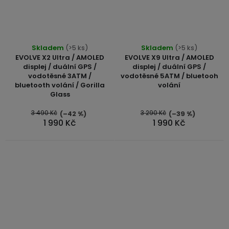
Průměrné
Skladem
(>5 ks)
Skladem
(>5 ks)
hodnocení
EVOLVE X2 Ultra / AMOLED
EVOLVE X9 Ultra / AMOLED
produktu
displej / duální GPS /
displej / duální GPS /
vodotěsné 3ATM /
vodotěsné 5ATM / bluetooh
je
bluetooth volání / Gorilla
volání
5,0
Glass
z
5
3 490 Kč
3 290 Kč
(–42 %)
(–39 %)
1 990 Kč
1 990 Kč
hvězdiček.