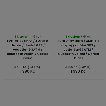
Skladem
(>5 ks)
Skladem
(>5 ks)
EVOLVE X2 Ultra / AMOLED
EVOLVE X2 Ultra / AMOLED
displej / duální GPS /
displej / duální GPS /
vodotěsné 3ATM /
vodotěsné 3ATM /
bluetooth volání / Gorilla
bluetooth volání / Gorilla
Glass
Glass
3 490 Kč
3 490 Kč
(–42 %)
(–42 %)
1 990 Kč
1 990 Kč