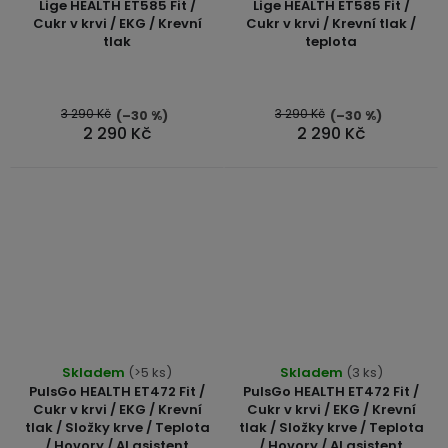
Lige HEALTH ET585 Fit /
Lige HEALTH ET585 Fit /
produktu
Cukr v krvi / EKG / Krevní
Cukr v krvi / Krevní tlak /
je
tlak
teplota
4,0
z
5
3 290 Kč
3 290 Kč
(–30 %)
(–30 %)
hvězdiček.
2 290 Kč
2 290 Kč
Průměrné
Skladem
(>5 ks)
Skladem
(3 ks)
hodnocení
PulsGo HEALTH ET472 Fit /
PulsGo HEALTH ET472 Fit /
produktu
Cukr v krvi / EKG / Krevní
Cukr v krvi / EKG / Krevní
tlak / Složky krve / Teplota
tlak / Složky krve / Teplota
je
/ Hovory / AI asistent
/ Hovory / AI asistent