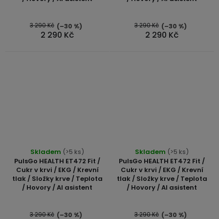
5,0
z
5
3 290 Kč
3 290 Kč
(–30 %)
(–30 %)
2 290 Kč
2 290 Kč
hvězdiček.
Skladem
(>5 ks)
Skladem
(>5 ks)
PulsGo HEALTH ET472 Fit /
PulsGo HEALTH ET472 Fit /
Cukr v krvi / EKG / Krevní
Cukr v krvi / EKG / Krevní
tlak / Složky krve / Teplota
tlak / Složky krve / Teplota
/ Hovory / AI asistent
/ Hovory / AI asistent
3 290 Kč
3 290 Kč
(–30 %)
(–30 %)