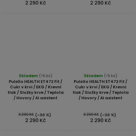
2 290 Kč
2 290 Kč
Průměrné
Průměrné
Skladem
(>5 ks)
Skladem
(>5 ks)
hodnocení
hodnocení
PulsGo HEALTH ET472 Fit /
PulsGo HEALTH ET472 Fit /
produktu
produktu
Cukr v krvi / EKG / Krevní
Cukr v krvi / EKG / Krevní
tlak / Složky krve / Teplota
tlak / Složky krve / Teplota
je
je
/ Hovory / AI asistent
/ Hovory / AI asistent
5,0
5,0
z
z
5
5
3 290 Kč
3 290 Kč
(–30 %)
(–30 %)
2 290 Kč
2 290 Kč
hvězdiček.
hvězdiček.