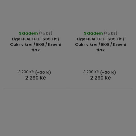
Průměrné
Skladem
(>5 ks)
Skladem
(>5 ks)
hodnocení
Lige HEALTH ET585 Fit /
Lige HEALTH ET585 Fit /
produktu
Cukr v krvi / EKG / Krevní
Cukr v krvi / EKG / Krevní
tlak
tlak
je
5,0
z
5
3 290 Kč
3 290 Kč
(–30 %)
(–30 %)
2 290 Kč
2 290 Kč
hvězdiček.