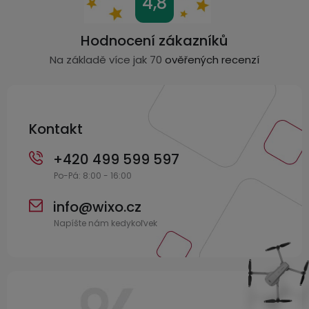
4,8
á
p
Hodnocení zákazníků
a
Na základě více jak 70
ověřených recenzí
t
í
Kontakt
+420 499 599 597
info
@
wixo.cz