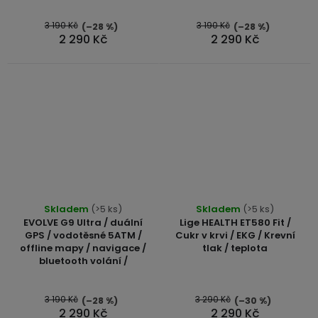
3 190 Kč
3 190 Kč
(–28 %)
(–28 %)
2 290 Kč
2 290 Kč
Průměrné
Skladem
(>5 ks)
Skladem
(>5 ks)
hodnocení
EVOLVE G9 Ultra / duální
Lige HEALTH ET580 Fit /
produktu
GPS / vodotěsné 5ATM /
Cukr v krvi / EKG / Krevní
offline mapy / navigace /
tlak / teplota
je
bluetooth volání /
5,0
z
5
3 190 Kč
3 290 Kč
(–28 %)
(–30 %)
2 290 Kč
2 290 Kč
hvězdiček.