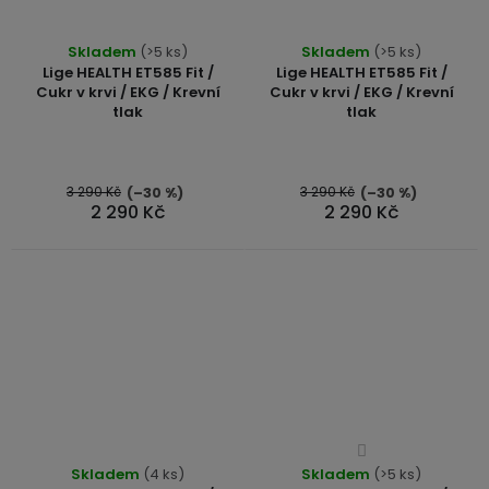
Průměrné
Skladem
(>5 ks)
Skladem
(>5 ks)
hodnocení
Lige HEALTH ET585 Fit /
Lige HEALTH ET585 Fit /
produktu
Cukr v krvi / EKG / Krevní
Cukr v krvi / EKG / Krevní
tlak
tlak
je
5,0
z
5
3 290 Kč
3 290 Kč
(–30 %)
(–30 %)
2 290 Kč
2 290 Kč
hvězdiček.
Průměrné
Skladem
(4 ks)
Skladem
hodnocení
(>5 ks)