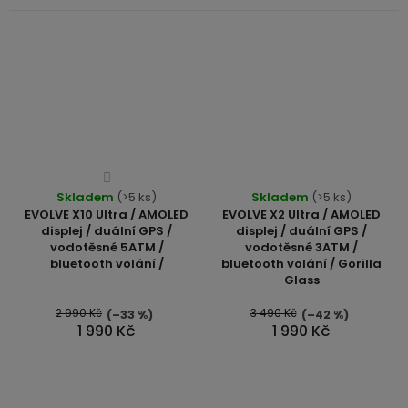
Průměrné
Skladem
hodnocení
(>5 ks)
Skladem
(>5 ks)
EVOLVE X10 Ultra / AMOLED
EVOLVE X2 Ultra / AMOLED
produktu
displej / duální GPS /
displej / duální GPS /
je
vodotěsné 5ATM /
vodotěsné 3ATM /
4,0
bluetooth volání /
bluetooth volání / Gorilla
Glass
z
5
2 990 Kč
3 490 Kč
(–33 %)
(–42 %)
hvězdiček.
1 990 Kč
1 990 Kč