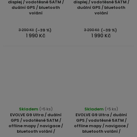
displej / vodotěsné 5ATM /
displej / vodotěsné 5ATM /
duální GPS / bluetooth
duální GPS / bluetooth
volání
volání
3 290 Kč
3 290 Kč
(–39 %)
(–39 %)
1 990 Kč
1 990 Kč
Skladem
(>5 ks)
Skladem
(>5 ks)
EVOLVE G9 Ultra / duální
EVOLVE G9 Ultra / duální
GPS / vodotěsné 5ATM /
GPS / vodotěsné 5ATM /
offline mapy / navigace /
offline mapy / navigace /
bluetooth volání /
bluetooth volání /