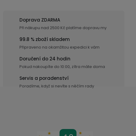
n
í
í
p
Doprava ZDARMA
r
v
Při nákupu nad 2500 Kč platíme dopravu my
k
99.8 % zboží skladem
y
Připraveno na okamžitou expedici k vám
v
ý
Doručení do 24 hodin
p
Pokud nakoupíte do 10:00, zítra máte doma
i
Servis a poradenství
s
u
Poradíme, když si nevíte s něčím rady
Z