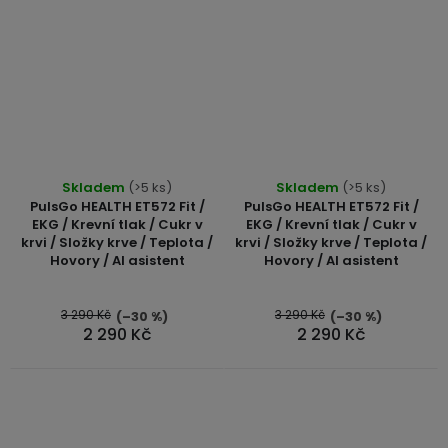
Průměrné
Skladem
(>5 ks)
Skladem
(>5 ks)
hodnocení
PulsGo HEALTH ET572 Fit /
PulsGo HEALTH ET572 Fit /
produktu
EKG / Krevní tlak / Cukr v
EKG / Krevní tlak / Cukr v
krvi / Složky krve / Teplota /
krvi / Složky krve / Teplota /
je
Hovory / AI asistent
Hovory / AI asistent
5,0
z
5
3 290 Kč
3 290 Kč
(–30 %)
(–30 %)
2 290 Kč
2 290 Kč
hvězdiček.