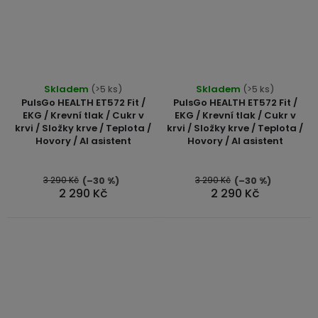
Skladem
(>5 ks)
Skladem
(>5 ks)
PulsGo HEALTH ET572 Fit /
PulsGo HEALTH ET572 Fit /
EKG / Krevní tlak / Cukr v
EKG / Krevní tlak / Cukr v
krvi / Složky krve / Teplota /
krvi / Složky krve / Teplota /
Hovory / AI asistent
Hovory / AI asistent
3 290 Kč
3 290 Kč
(–30 %)
(–30 %)
2 290 Kč
2 290 Kč