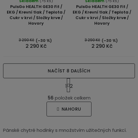
Skladem
(>5 ks)
Skladem
(>5 ks)
PulsGo HEALTH GE30 Fit /
PulsGo HEALTH GE30 Fit /
EKG / Krevní tlak / Teplota /
EKG / Krevní tlak / Teplota /
Cukr v krvi / Složky krve /
Cukr v krvi / Složky krve /
Hovory
Hovory
3 290 Kč
3 290 Kč
(–30 %)
(–30 %)
2 290 Kč
2 290 Kč
NAČÍST 8 DALŠÍCH
S
1
2
t
O
r
56
položek celkem
v
á
n
l
NAHORU
k
á
o
d
v
a
Pánské chytré hodinky s množstvím užitečných funkcí.
á
c