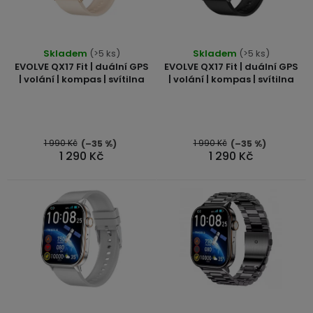
displejem
s
Bateriové
SKLAD
Kontakty
t
4G
p
ů
kamery
Air
VÝPRODEJ
r
(SIM
Skladem
(>5 ks)
Skladem
(>5 ks)
Conduction
EVOLVE QX17 Fit | duální GPS
EVOLVE QX17 Fit | duální GPS
karta)
bezdrátová
o
| volání | kompas | svítilna
| volání | kompas | svítilna
sluchátka
d
u
Sportovní
sluchátka
1 990 Kč
1 990 Kč
(–35 %)
(–35 %)
k
1 290 Kč
1 290 Kč
t
ů