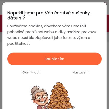
Přejít
Hleda
na
Napekli jsme pro Vás čerstvé sušenky,
obsah
NÁ
dáte si?
🚀 Nové modely DRONŮ 🚀
Nyní se zaváděcí slevou až
KO
Chytré
Používáme cookies, abychom vám umožnili
náramky
-26%
PROZKOUMAT NABÍDKU
pohodlné prohlížení webu a díky analýze provozu
Chytré hodinky
webu neustále zlepšovali jeho funkce, výkon a
Chytré
použitelnost
hodinky
Pánské chytré hodinky
Chytré
Chytré
Souhlasím
hodinky
prsteny
Kolekce EVOLVE
podle
Odmítnout
Nastavení
Bezdrátová
Dámské
sluchátka
Nejprodávanější
Pánské
Herní
Hansfree
sluchátka
PulsGo HEALTH ET472 Fit / Cukr v krvi / EKG /
Krevní tlak / Složky krve / Teplota / Hovory / AI
Dětské
Drony
asistent