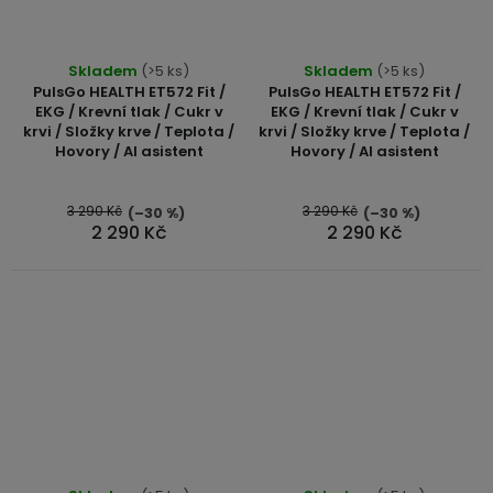
Skladem
(>5 ks)
Skladem
(>5 ks)
PulsGo HEALTH ET572 Fit /
PulsGo HEALTH ET572 Fit /
EKG / Krevní tlak / Cukr v
EKG / Krevní tlak / Cukr v
krvi / Složky krve / Teplota /
krvi / Složky krve / Teplota /
Hovory / AI asistent
Hovory / AI asistent
3 290 Kč
3 290 Kč
(–30 %)
(–30 %)
2 290 Kč
2 290 Kč