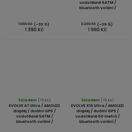
vodotěsné 5ATM /
bluetooth volání /
1 990 Kč
3 290 Kč
(–30 %)
(–39 %)
1 390 Kč
1 990 Kč
Skladem
(>5 ks)
Skladem
(>5 ks)
EVOLVE A7 Ultra / AMOLED
EVOLVE X10 Ultra / AMOLED
displej / duální GPS /
displej / duální GPS /
vodotěsné 5ATM /
vodotěsné 50 metrů /
bluetooth volání /
bluetooth volání /