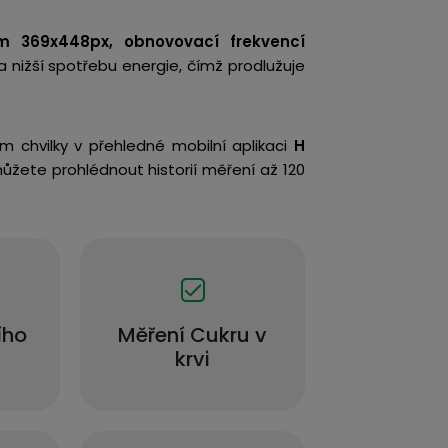
ím 369x448px, obnovovací frekvencí
 nižší spotřebu energie, čímž prodlužuje
m chvilky v přehledné mobilní aplikaci
H
 můžete prohlédnout historií měření až 120
ího
Měření Cukru v
krvi