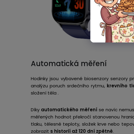
Automatická měření
Hodinky jsou vybavené biosenzory senzory 
analýzu poruch srdečního rytmu,
krevního tl
složení těla .
Díky
automatického měření
se navíc nemusí
měřených hodnot překročí stanovenou hrani
tlaku, tělesné teploty, složek krve nebo tep
zobrazit
s historií až 120 dní zpětně
.