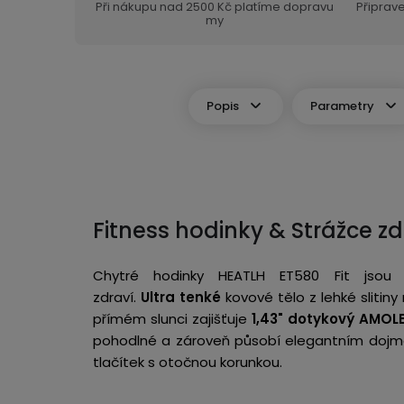
Při nákupu nad 2500 Kč platíme dopravu
Připrav
my
Popis
Parametry
Fitness hodinky & Strážce zd
Chytré hodinky HEATLH ET580 Fit jsou ur
zdraví.
Ultra tenké
kovové tělo z lehké slitin
přímém slunci zajišťuje
1,43" dotykový
AMOLE
pohodlné a zároveň působí elegantním dojme
tlačítek s otočnou korunkou.