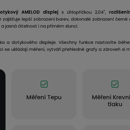
otykový AMELOD displej
s úhlopříčkou 2,04",
rozlišen
zajišťuje lepší zobrazení barev, dokonalé zobrazení černé a
a jasná čitelnost i na přímém slunci.
tka a dotykového displeje. Všechny funkce nastavíte běhe
aci se ukládají měření, vytváří přehledné grafy a zároveň si
Měření Tepu
Měření Krevn
tlaku