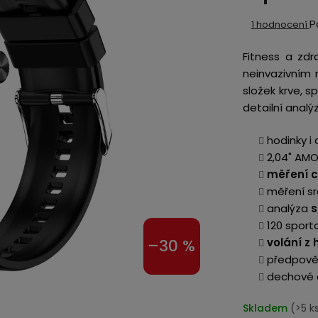
Průměrné
P
1 hodnocení
hodnocení
Fitness a zdr
produktu
neinvazivním m
je
složek krve, 
5,0
detailní analý
z
5
hodinky i
hvězdiček.
2,04" AMO
měření cu
měření s
analýza
s
120 sport
volání z
–30 %
předpověď
dechové c
Skladem
(>5 k