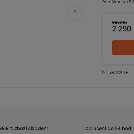
11
3 290 Kč
2 290
Měrná ce
Zeptat se
99.8 % zboží skladem
Doručení do 24 hodi