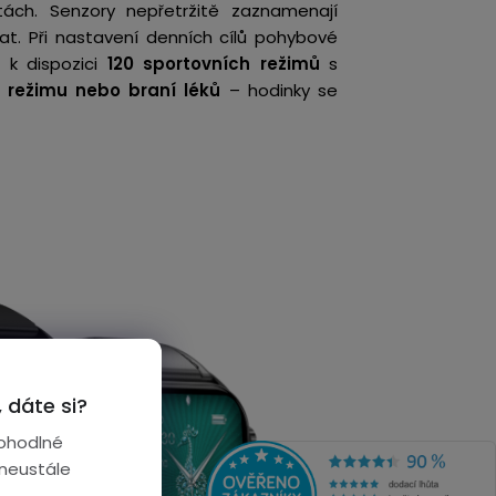
itách. Senzory nepřetržitě zaznamenají
at. Při nastavení denních cílů pohybové
 k dispozici
120 sportovních režimů
s
 režimu nebo braní léků
– hodinky se
 dáte si?
ohodlné
 neustále