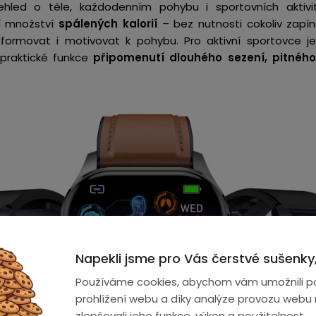
přehled o těle, každodenním pohybu i sportovních aktiv
í množství
spálených kalorií
– bez nutnosti cokoliv zapín
ormovat i motivovat k pohybu. Pro aktivní sportovce je
 praktické funkce
připomenutí dlouhého sezení, pitného
Napekli jsme pro Vás čerstvé sušenky,
Používáme cookies, abychom vám umožnili p
prohlížení webu a díky analýze provozu webu
zlepšovali jeho funkce, výkon a použitelnost