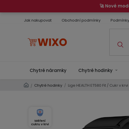
Přejít
🚀 Nové mod
na
obsah
Jak nakupovat
Obchodní podmínky
Podmínky
Chytré náramky
Chytré hodinky
Domů
Chytré hodinky
/
Lige HEALTH ET580 Fit / Cukr v krvi
/
Měření
cukru v krvi