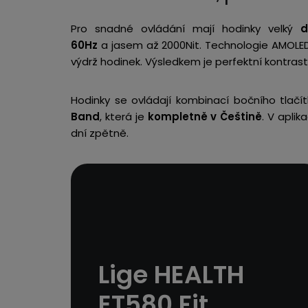
Pro snadné ovládání mají hodinky velký
d
60Hz
a jasem až 2000Nit. Technologie AMOLED 
výdrž hodinek. Výsledkem je perfektní kontrast 
Hodinky se ovládají kombinací bočního tlačí
Band
, která je
kompletně v Češtině
. V aplik
dní zpětně.
Lige HEALTH
ET580 Fit