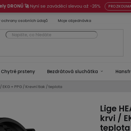
ely DRONŮ 🚀
Nyní se zaváděcí slevou až -26%
PROZKOUMA
 ochrany osobních údajů
Moje objednávka
Chytré prsteny
Bezdrátová sluchátka
Hansfr
 / EKG + PPG / Krevní tlak / teplota
Lige HE
krvi / 
teplota