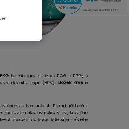
vení
EKG
(kombinace senzorů PCG a PPG) s
ility srdečního tepu (HRV),
složek krve
a
tervalech po 5 minutách. Pokud některá z
 nastavit u hladiny cukru v krvi, krevního
ivých sekcích aplikace, kde si je můžete