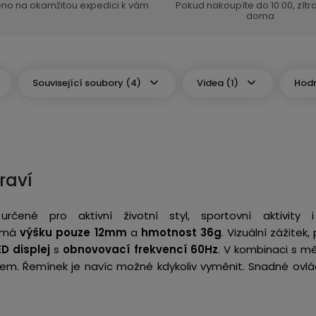
eno na okamžitou expedici k vám
Pokud nakoupíte do 10:00, zít
doma
Související soubory (4)
Videa (1)
Hodn
raví
čené pro aktivní životní styl, sportovní aktivity i
y má
výšku
pouze 12mm
a
hmotnost 36g
. Vizuální zážitek
D displej
s
obnovovací frekvencí 60Hz
. V kombinaci s m
m. Řemínek je navíc možné kdykoliv vyměnit. Snadné ovlá