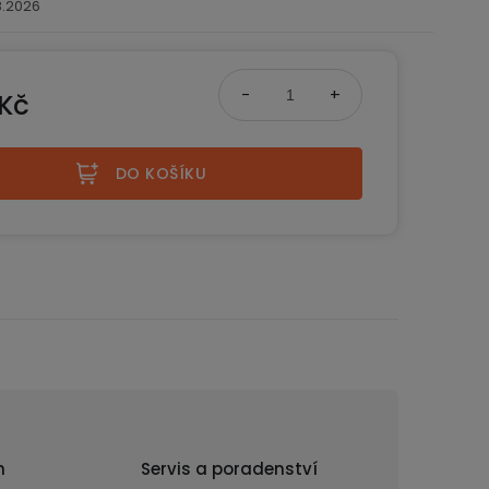
.8.2026
 Kč
na:
DO KOŠÍKU
n
Servis a poradenství