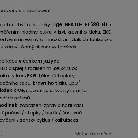
odrobnosti hodnocení
avotní chytré hodinky
Lige HEATLH ET580 Fit
s
ěřením hladiny cukru v krvi, krevního tlaku, EKG,
sportovními režimy a množstvím dalších funkcí pro
zu zdraví. Černý silikonový řemínek.
 aplikace
v českém jazyce
LED displej s rozlišením 396x448px
kru v krvi, EKG
, tělesné teploty
2
rdečního tepu,
krevního tlaku
,SpO
ložek krve
, složení těla, kvality spánku
ovních režimů
 hodinek
, zobrazení zpráv a notifikací
 počasí / stopky / budík / časovač
vičení / ženský cyklus / kalkulačka
s)
Možnosti doručení