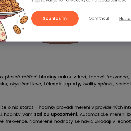
Souhlasím
Odmítnout
Nasta
pro přesné měření
hladiny cukru v krvi
, tepové frekvence,
aku
, okysličení krve,
tělesné teploty,
kvality spánku, variab
te o nic starat - hodinky provádí měření v pravidelných in
ci, hodinky Vám
zašlou upozornění
. Automatické měření lze
ové frekvence. Naměřené hodnoty se navíc ukládají v jednotl