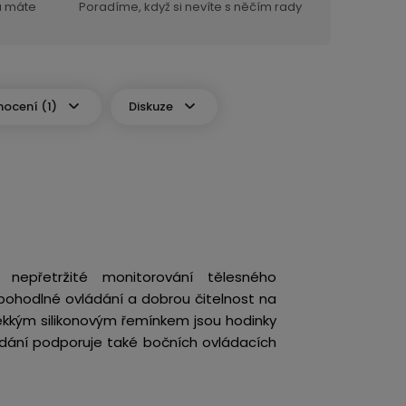
ra máte
Poradíme, když si nevíte s něčím rady
ocení (1)
Diskuze
 nepřetržité monitorování tělesného
, pohodlné ovládání a dobrou čitelnost na
ěkkým silikonovým řemínkem jsou hodinky
dání podporuje také bočních ovládacích