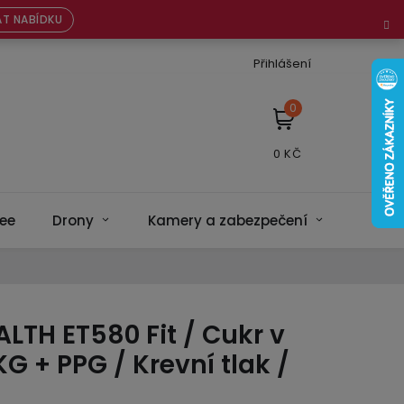
T NABÍDKU
Přihlášení
NÁKUPNÍ
KOŠÍK
ee
Drony
Kamery a zabezpečení
Bateri
ALTH ET580 Fit / Cukr v
EKG + PPG / Krevní tlak /