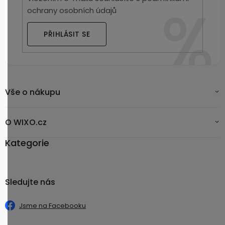
ochrany osobních údajů
PŘIHLÁSIT SE
Vše o nákupu
O WIXO.cz
Kategorie
Sledujte nás
Jsme na Facebooku