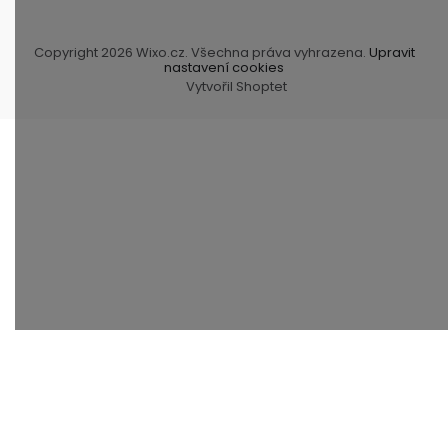
Copyright 2026
Wixo.cz
. Všechna práva vyhrazena.
Upravit
nastavení cookies
Vytvořil Shoptet