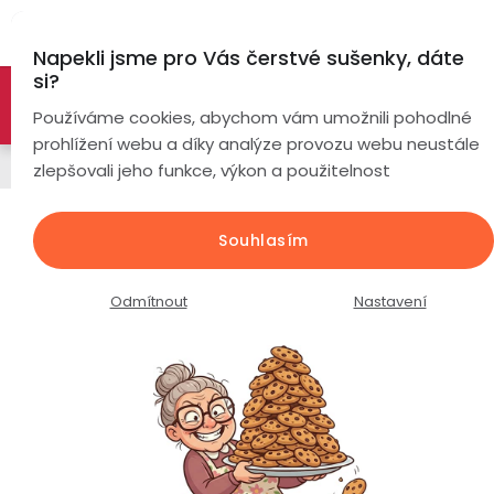
Přejít
Hl
na
Napekli jsme pro Vás čerstvé sušenky, dáte
obsah
si?
🚀 Nové modely DRONŮ 🚀
Nyní se zaváděcí slevou až
Chytré
Používáme cookies, abychom vám umožnili pohodlné
náramky
-26%
PROZKOUMAT NABÍDKU
prohlížení webu a díky analýze provozu webu neustále
Napájecí kabely
zlepšovali jeho funkce, výkon a použitelnost
Chytré
hodinky
Napájecí kabel pro chytré hodinky
Souhlasím
Smoot E420
Chytré
Chytré
hodinky
prsteny
Průměrné
Podrobnosti hodnocení
Neohodnoceno
Odmítnout
Nastavení
podle
hodnocení
Bezdrátová
produktu
Dámské
sluchátka
je
0,0
Pánské
Herní
Hansfree
z
sluchátka
5
hvězdiček.
Dětské
Drony