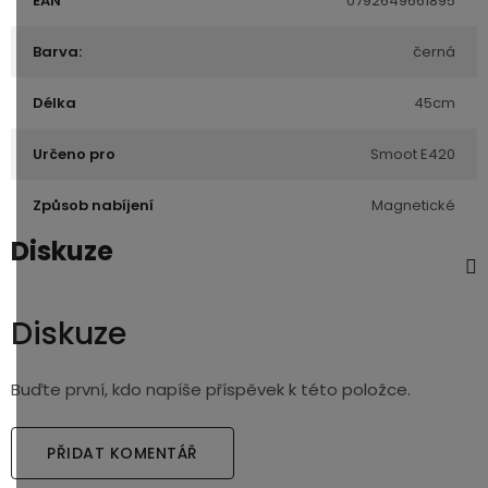
EAN
0792649661895
Barva:
černá
Délka
45cm
Určeno pro
Smoot E420
Způsob nabíjení
Magnetické
Diskuze
Diskuze
Buďte první, kdo napíše příspěvek k této položce.
PŘIDAT KOMENTÁŘ