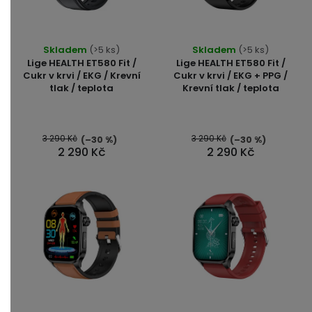
Průměrné
Skladem
(>5 ks)
Skladem
(>5 ks)
hodnocení
Lige HEALTH ET580 Fit /
Lige HEALTH ET580 Fit /
produktu
Cukr v krvi / EKG / Krevní
Cukr v krvi / EKG + PPG /
tlak / teplota
Krevní tlak / teplota
je
5,0
z
5
3 290 Kč
3 290 Kč
(–30 %)
(–30 %)
2 290 Kč
2 290 Kč
hvězdiček.
Průměrné