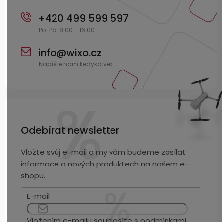
+420 499 599 597
info
@
wixo.cz
Odebírat newsletter
Vložte svůj e-mail a my vám budeme zasílat
informace o nových produktech na našem e-
shopu.
E-mail
Vložením e-mailu souhlasíte s
podmínkami