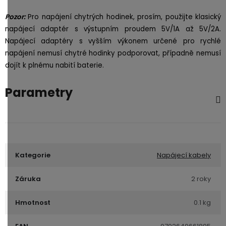
Pozor:
Pro napájení chytrých hodinek, prosím, použijte klasický
napájecí adaptér s výstupním proudem 5V/1A až 5V/2A.
Napájecí adaptéry s vyšším výkonem určené pro rychlé
napájení nemusí chytré hodinky podporovat, případně nemusí
dojít k plnému nabití baterie.
Parametry
Kategorie
Napájecí kabely
Záruka
2 roky
Hmotnost
0.1 kg