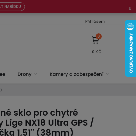
T NABÍDKU
Přihlášení
NÁKUPNÍ
KOŠÍK
ee
Drony
Kamery a zabezpečení
Bateri
)
é sklo pro chytré
 Lige NX18 Ultra GPS /
íčka 1,51" (38mm)