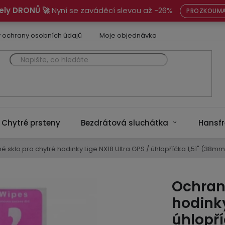
ely DRONŮ 🚀
Nyní se zaváděcí slevou až -26%
PROZKOUMA
 ochrany osobních údajů
Moje objednávka
Chytré prsteny
Bezdrátová sluchátka
Hansfr
 sklo pro chytré hodinky Lige NX18 Ultra GPS / úhlopříčka 1,51" (38mm
Ochrann
hodinky
úhlopř