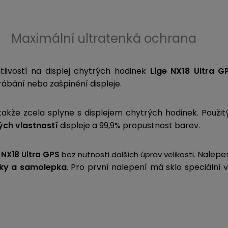
Maximální ultratenká ochrana
tlivostí na displej chytrých hodinek
Lige NX18 Ultra G
rábání nebo zašpinění displeje.
akže zcela splyne s displejem chytrých hodinek. Použi
ch vlastností
displeje a 99,9% propustnost barev.
Nalepen
 NX18 Ultra GPS
bez nutnosti dalších úprav velikosti.
sky a samolepka
. Pro první nalepení má sklo speciální 