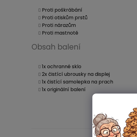
Proti poškrábání
Proti otiskům prstů
Proti nárazům
Proti mastnotě
Obsah balení
1x ochranné sklo
2x čistící ubrousky na displej
1x čistící samolepka na prach
1x originální balení