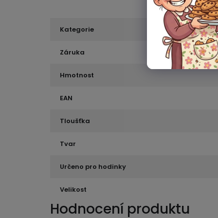
Kategorie
Záruka
Hmotnost
EAN
Tloušťka
Tvar
Určeno pro hodinky
Velikost
Hodnocení produktu