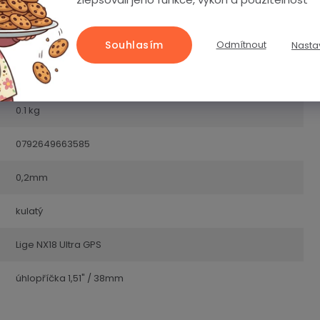
Ochranné fólie a skla
Souhlasím
Odmítnout
Nasta
2 roky
0.1 kg
0792649663585
0,2mm
kulatý
Lige NX18 Ultra GPS
úhlopříčka 1,51" / 38mm