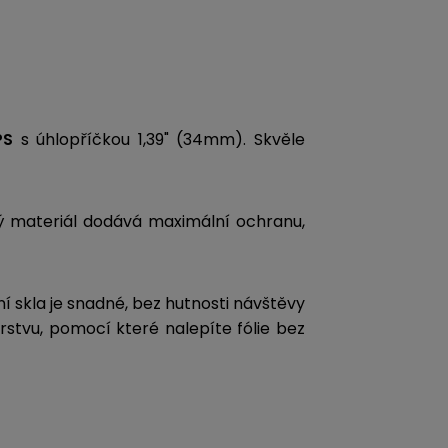
PS
s úhlopříčkou 1,39" (34mm). Skvěle
tý materiál dodává maximální ochranu,
í skla je snadné, bez hutnosti návštěvy
vrstvu, pomocí které nalepíte fólie bez