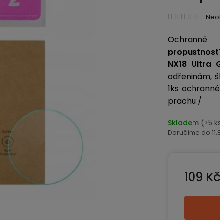
Prům
Neo
hodn
Ochranné
produ
propustnost
je
0,0
NX18 Ultra 
z
odřeninám, š
5
1ks ochrannéh
hvězd
prachu /
Skladem
(>5 k
11
109 K
Měrná ce