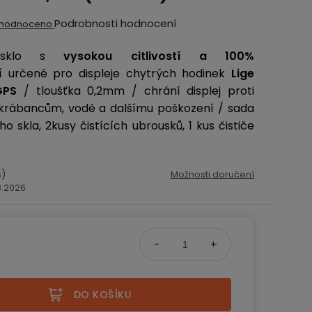
ěrné
Podrobnosti hodnocení
hodnoceno
ocení
 sklo s
vysokou citlivostí a 100%
ktu
í
určené pro displeje chytrých hodinek
Lige
GPS
/ tloušťka 0,2mm / chrání displej proti
krábancům, vodě a dalšímu poškození / sada
o skla, 2kusy čistících ubrousků, 1 kus čističe
iček.
s)
Možnosti doručení
.8.2026
č
na:
DO KOŠÍKU