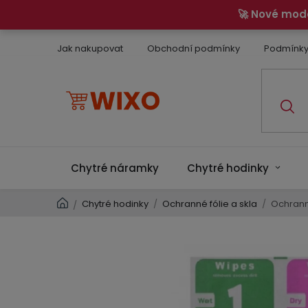
Přejít
🚀 Nové mod
na
obsah
Jak nakupovat
Obchodní podmínky
Podmínky
Chytré náramky
Chytré hodinky
Domů
Chytré hodinky
/
Ochranné fólie a skla
/
Ochranné
/