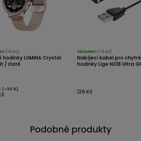
rné
cení
tu
em
(>5 ks)
Skladem
(>5 ks)
é hodinky LUMINA Crystal
Nabíjecí kabel pro chytré
it / zlaté
hodinky Lige NX18 Ultra G
ček.
č
(–33 %)
129 Kč
Kč
Podobné produkty