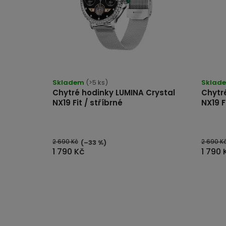
Průměrné
Průmě
hodnocení
hodno
produktu
produk
je
Skladem
(>5 ks)
je
Sklad
5,0
4,5
Chytré hodinky LUMINA Crystal
Chytr
z
z
5
5
NX19 Fit / stříbrné
NX19 F
hvězdiček.
hvězdi
2 690 Kč
2 690 K
(–33 %)
1 790 Kč
1 790 