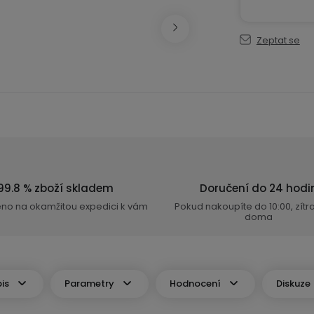
Zeptat se
99.8 % zboží skladem
Doručení do 24 hodi
eno na okamžitou expedici k vám
Pokud nakoupíte do 10:00, zít
doma
is
Parametry
Hodnocení
Diskuze