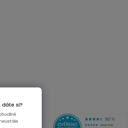
 dáte si?
ohodlné
 neustále