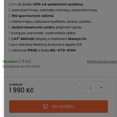
ke
disky
na
L1 + L5 duální
GPS s 6 satelitními systémy
kamerám
zmrzlinu
zobrazení trasy, odchylky od trasy, sledování trasy
Sada
a
Napájecí
S
Paměťové
150 sportovních režimů
dronu
ledovou
kabely
dotykovým
Bateriové
karty
měření tepu, saturace kyslíkem, stresu, spánku
se
tříšť
displejem
WiFi
duální bluetooth volání
, přijímání zpráv
2
kamery
Příslušenství
kompas, barometr, nadmořská výška
bateriemi
Příslušenství
Bone
1,43" AMOLED
displej s nastavení
Always On
do
Conduction
pro všechny telefony Android a Apple IOS
Bateriové
Sada
auta
odolnost
IP69K
s testy
MIL-STD-810H
4G
dronu
kamery
Lenovo
se
(>5 ks)
Skladem
Možnosti doručen
Napájecí
Napájecí
Day's
3
11.8.2026
adaptéry
kabely
bateriemi
Wifi
kamery
Ear
Doplňkové
Hook
Náhradní
3 490 Kč
služby
-
1 990 Kč
díly
Bateriové
za
a
4G
Měrná cena:
uši
příslušenství
kamery
DOPLŇKOVÝ
Obchodní
(SIM)
PRODEJ
DO KOŠÍKU
podmínky
S