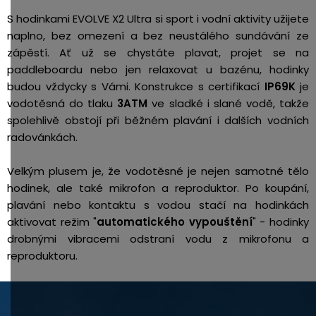
S hodinkami EVOLVE X2 Ultra si sport i vodní aktivity užijete
naplno, bez omezení a bez neustálého sundávání ze
zápěstí. Ať už se chystáte plavat, projet se na
paddleboardu nebo jen relaxovat u bazénu, hodinky
budou vždycky s Vámi. Konstrukce s certifikací
IP69K
je
vodotěsná do tlaku
3ATM
ve sladké i slané vodě, takže
spolehlivě obstojí při běžném plavání i dalších vodních
radovánkách.
Velkým plusem je, že vodotěsné je nejen samotné tělo
hodinek, ale také mikrofon a reproduktor.
Po koupání,
plavání nebo kontaktu s vodou stačí na hodinkách
aktivovat režim "
automatického vypouštění
" - hodinky
drobnými vibracemi odstraní vodu z mikrofonu a
reproduktoru.