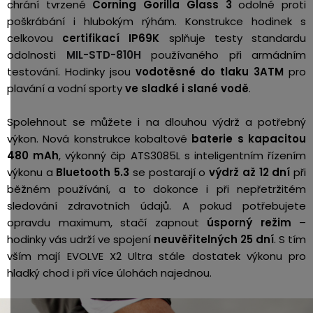
chrání tvrzené
Corning Gorilla Glass 3
odolné proti
poškrábání i hlubokým rýhám. Konstrukce hodinek s
celkovou
certifikací IP69K
splňuje testy standardu
odolnosti
MIL-STD-810H
používaného při armádním
testování. Hodinky jsou
vodotěsné do tlaku 3ATM
pro
plavání a vodní sporty
ve sladké i slané vodě
.
Spolehnout se můžete i na dlouhou výdrž a potřebný
výkon. Nová konstrukce kobaltové
baterie s kapacitou
480 mAh
, výkonný čip ATS3085L s inteligentním řízením
výkonu a
Bluetooth 5.3
se postarají o
výdrž až 12 dní
při
běžném používání, a to dokonce i při nepřetržitém
sledování zdravotních údajů. A pokud potřebujete
opravdu maximum, stačí zapnout
úsporný režim
–
hodinky vás udrží ve spojení
neuvěřitelných 25 dní
. S tím
vším mají EVOLVE X2 Ultra stále dostatek výkonu pro
hladký chod i při více úlohách najednou.