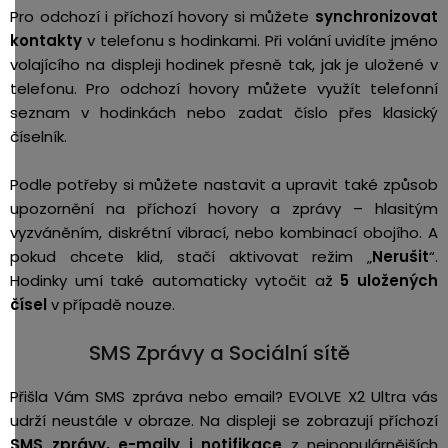
Pro odchozí i příchozí hovory si můžete
synchronizovat
kontakty
v telefonu s hodinkami. Při volání uvidíte jméno
volajícího na displeji hodinek přesně tak, jak je uložené v
telefonu. Pro odchozí hovory můžete využít telefonní
seznam v hodinkách nebo zadat číslo přes klasický
číselník.
Podle potřeby si můžete nastavit a upravit také způsob
upozornění na příchozí hovory a zprávy – hlasitým
vyzváněním, diskrétní vibrací, nebo kombinací obojího. A
pokud chcete klid, stačí aktivovat režim „
Nerušit
“.
Hodinky umí také automaticky vytočit až
5 uložených
čísel
v případě nouze.
SMS Zprávy a Sociální sítě
Přišla Vám SMS zpráva nebo email?
EVOLVE X2 Ultra vás
udrží neustále v obraze. Na displeji se zobrazují příchozí
SMS zprávy, e-maily i notifikace
z nejpopulárnějších