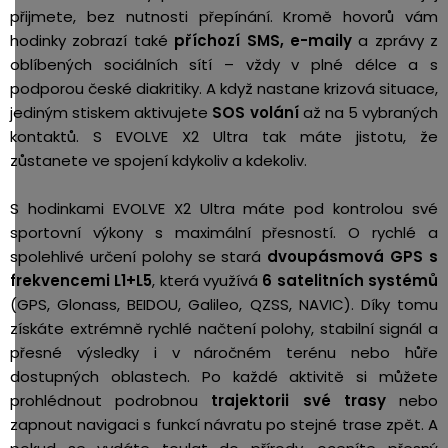
přijmete, bez nutnosti přepínání. Kromě hovorů vám
hodinky zobrazí také
příchozí SMS, e-maily
a zprávy z
oblíbených sociálních sítí – vždy v plné délce a s
podporou české diakritiky. A když nastane krizová situace,
jediným stiskem aktivujete
SOS volání
až na 5 vybraných
kontaktů. S EVOLVE X2 Ultra tak máte jistotu, že
zůstanete ve spojení kdykoliv a kdekoliv.
S hodinkami EVOLVE X2 Ultra máte pod kontrolou své
sportovní výkony s maximální přesností. O rychlé a
spolehlivé určení polohy se stará
dvoupásmová GPS s
frekvencemi L1+L5
, která využívá
6 satelitních systémů
(GPS, Glonass, BEIDOU, Galileo, QZSS, NAVIC). Díky tomu
získáte extrémně rychlé načtení polohy, stabilní signál a
přesné výsledky i v náročném terénu nebo hůře
dostupných oblastech. Po každé aktivitě si můžete
prohlédnout podrobnou
trajektorii své trasy
nebo
zapnout navigaci s funkcí návratu po stejné trase zpět. A