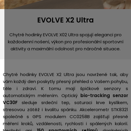
EVOLVE X2 Ultra
Chytré hodinky EVOLVE X02 Ultra spojují eleganci pro
každodenní nošení, výkon pro profesionální sportovní
aktivity a maximální odolnost pro náročné situace.
Chytré hodinky EVOLVE X2 Ultra jsou navržené tak, aby
vám každý den poskytly přesný přehled o Vašem pohybu,
těle i zdraví. K tomu mají špičkové senzory s
automatickým měřením. Optický
bio-tracking senzor
VC30F
sleduje srdeční tep, saturaci krve kyslíkem,
stresovou zátěž i kvalitu spánku. Akcelerometr STK8321
společně s GPS modulem CC0258B zajišťují přesné
měření kroků, vzdálenosti, rychlosti i spálených kalorií.
Nechybí ani
150 sportovních režimů
doplněných