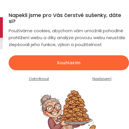
Přejít
Hl
na
Napekli jsme pro Vás čerstvé sušenky, dáte
obsah
si?
🚀 Nové modely DRONŮ 🚀
Nyní se zaváděcí slevou až
Chytré
Používáme cookies, abychom vám umožnili pohodlné
náramky
-26%
PROZKOUMAT NABÍDKU
prohlížení webu a díky analýze provozu webu neustále
Chytré hodinky
zlepšovali jeho funkce, výkon a použitelnost
Chytré
hodinky
EVOLVE X2 Ultra / AMOLED displej /
Souhlasím
duální GPS / vodotěsné 3ATM /
Chytré
Chytré
bluetooth volání / Gorilla Glass
hodinky
prsteny
Odmítnout
Nastavení
podle
Průměrné
Podrobnosti hodnocení
Neohodnoceno
Bezdrátová
hodnocení
Dámské
sluchátka
produktu
je
Pánské
Herní
Hansfree
0,0
sluchátka
z
Dětské
Drony
5