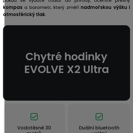
pokud se vydáte toulat do přírody, oceníte přesný
kompas
a barometr, který změří
nadmořskou výšku i
atmosférický tlak
.
Chytré hodinky
EVOLVE X2 Ultra
Vodotěsné 30
Duální bluetooth