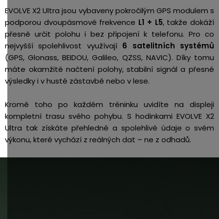
EVOLVE X2 Ultra jsou vybaveny pokročilým GPS modulem s
podporou dvoupásmové frekvence
L1 + L5
, takže dokáží
přesně určit polohu i bez připojení k telefonu. Pro co
nejvyšší spolehlivost využívají
6 satelitních systémů
(GPS, Glonass, BEIDOU, Galileo, QZSS, NAVIC). Díky tomu
máte okamžité načtení polohy, stabilní signál a přesné
výsledky i v husté zástavbě nebo v lese.
Kromě toho po každém tréninku uvidíte na displeji
kompletní trasu svého pohybu. S hodinkami EVOLVE X2
Ultra tak získáte přehledné a spolehlivé údaje o svém
výkonu, které vychází z reálných dat – ne z odhadů.