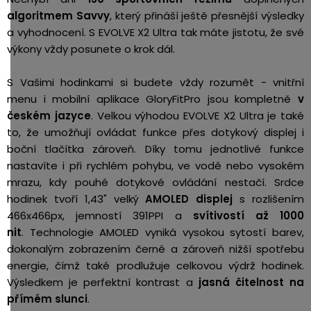
algoritmem Savvy
, který přináší ještě přesnější výsledky
a vyhodnocení. S EVOLVE X2 Ultra tak máte jistotu, že své
výkony vždy posunete o krok dál.
S Vašimi hodinkami si budete vždy rozumět - vnitřní
menu i mobilní aplikace GloryFitPro jsou kompletně
v
českém jazyce
. Velkou výhodou EVOLVE X2 Ultra je také
to, že umožňují ovládat funkce přes dotykový displej i
boční tlačítka zároveň. Díky tomu jednotlivé funkce
nastavíte i při rychlém pohybu, ve vodě nebo vysokém
mrazu, kdy pouhé dotykové ovládání nestačí. Srdce
hodinek tvoří 1,43" velký
AMOLED displej
s rozlišením
466x466px, jemností 391PPI a
svítivostí až 1000
nit
. Technologie AMOLED vyniká vysokou sytostí barev,
dokonalým zobrazením černé a zároveň nižší spotřebu
energie, čímž také prodlužuje celkovou výdrž hodinek.
Výsledkem je perfektní kontrast a
jasná čitelnost na
přímém slunci
.