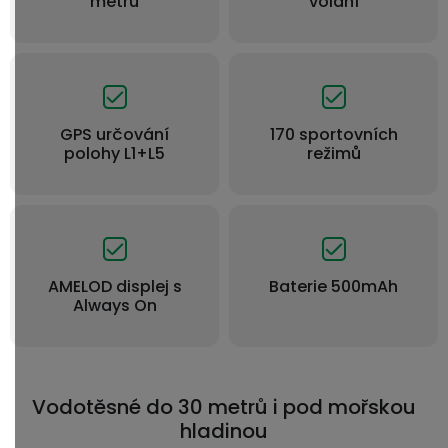
metrů
volání
GPS určování
170 sportovních
polohy L1+L5
režimů
AMELOD displej s
Baterie 500mAh
Always On
Vodotěsné do 30 metrů i pod mořskou
hladinou