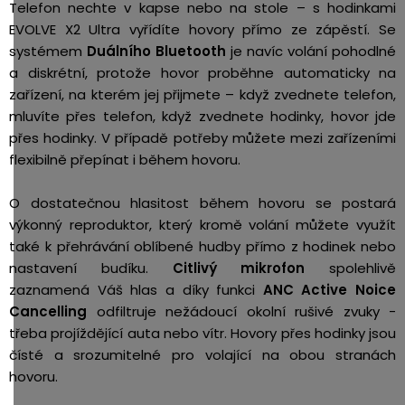
Telefon nechte v kapse nebo na stole – s hodinkami
EVOLVE X2 Ultra vyřídíte hovory přímo ze zápěstí. Se
systémem
Duálního Bluetooth
je navíc volání pohodlné
a diskrétní, protože hovor proběhne automaticky na
zařízení, na kterém jej přijmete – když zvednete telefon,
mluvíte přes telefon, když zvednete hodinky, hovor jde
přes hodinky. V případě potřeby můžete mezi zařízeními
flexibilně přepínat i během hovoru.
O dostatečnou hlasitost během hovoru se postará
výkonný reproduktor, který kromě volání můžete využít
také k přehrávání oblíbené hudby přímo z hodinek nebo
nastavení budíku.
Citlivý mikrofon
spolehlivě
zaznamená Váš hlas a díky funkci
ANC Active Noice
Cancelling
odfiltruje nežádoucí okolní rušivé zvuky -
třeba projíždějící auta nebo vítr. Hovory přes hodinky jsou
čísté a srozumitelné pro volající na obou stranách
hovoru.