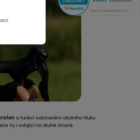
vení
krofon
a funkcí odstranění okolního hluku
ete Vy i volající na druhé straně.