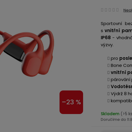
Prům
Neo
hodn
Sportovní bez
produ
s
vnitřní pa
je
IP68
- vhodná 
0,0
výzvy.
z
5
pro
posle
hvězd
Bone Con
vnitřní 
párování
Vodotěs
Výdrž 8 h
kompatibi
–23 %
Skladem
(>5 k
11