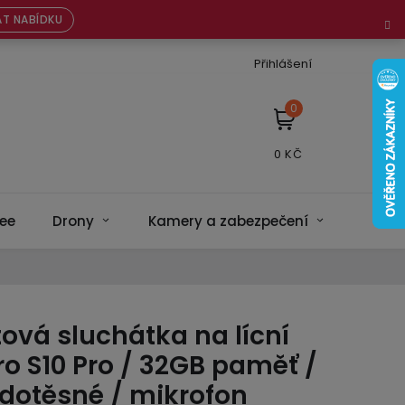
T NABÍDKU
Přihlášení
NÁKUPNÍ
KOŠÍK
ee
Drony
Kamery a zabezpečení
Bateri
ová sluchátka na lícní
iro S10 Pro / 32GB paměť /
odotěsné / mikrofon