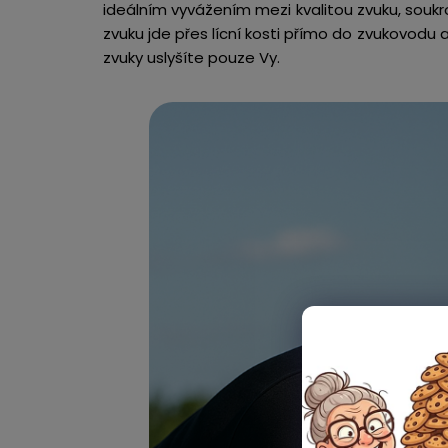
ideálním vyvážením mezi kvalitou zvuku, sou
zvuku jde přes lícní kosti přímo do zvukovodu a 
zvuky uslyšíte pouze Vy.