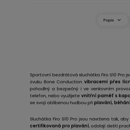
Popis
Sportovní bezdrátová sluchátka Firo S10 Pro 
zvuku Bone Conduction
vibracemi přes lícn
pohodlný a bezpečný i ve venkovním prov
telefon, nebo využijete
vnitřní paměť s kap
se svojí oblíbenou hudbou při
plavání, běhání
Sluchátka Firo S10 Pro jsou navržena tak, ab
certifikovaná pro plavání
, odolají dešti pr