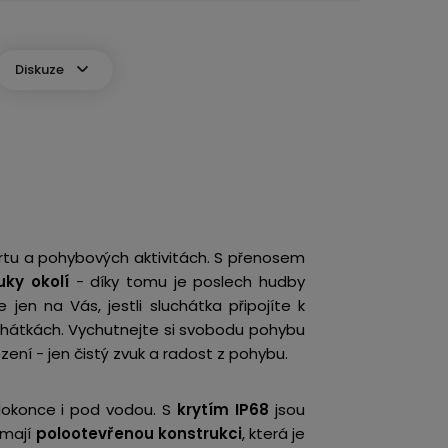
Diskuze
ortu a pohybových aktivitách. S přenosem
uky okolí
- díky tomu je poslech hudby
e jen na Vás, jestli sluchátka připojíte k
chátkách. Vychutnejte si svobodu pohybu
ení - jen čistý zvuk a radost z pohybu.
 dokonce i pod vodou. S
krytím IP68
jsou
 mají
polootevřenou konstrukci
, která je