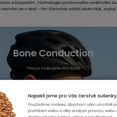
kromím a bezpečím. Technologie prostorového směřování zv
neztrácí se v okolí - tím částečně odráží okolní hluk, zvyšují 
Bone Conduction
Přenos zvuku přes lícní kosti
Napekli jsme pro Vás čerstvé sušenky,
Používáme cookies, abychom vám umožnili p
prohlížení webu a díky analýze provozu webu
zlepšovali jeho funkce, výkon a použitelnost