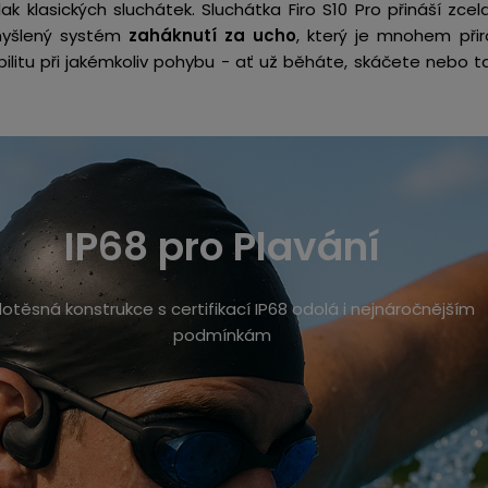
k klasických sluchátek. Sluchátka
Firo S10 Pro přináší zc
myšlený systém
zaháknutí za ucho
, který je mnohem přir
ilitu při jakémkoliv pohybu - ať už běháte, skáčete nebo 
IP68 pro Plavání
otěsná konstrukce s certifikací IP68 odolá i nejnáročnějším
podmínkám