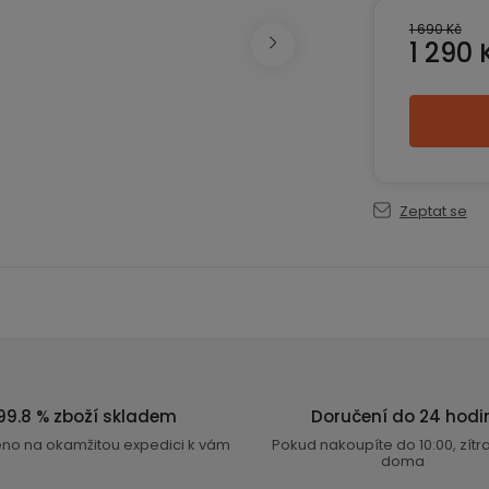
1 690 Kč
1 290 
Měrná ce
Zeptat se
99.8 % zboží skladem
Doručení do 24 hodi
eno na okamžitou expedici k vám
Pokud nakoupíte do 10:00, zít
doma