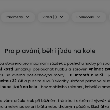
Parametry
Videa (1)
Hodnocení
Pro plavání, běh i jízdu na kole
jsou stvořena pro maximální zážitek z poslechu hudby při sp
í kosti
umožňují poslouchat hudbu a zároveň
vnímat zv
ozu. Se dvěma poslechovými módy -
Bluetooth a MP3
- j
acitou 32 GB
a pustíte si MP3 skladby uložené přímo ve slu
 nebo jízdě na kole
- bez mobilního telefonu, kabelů a omez
y s vámi držela krok při běžném tréninku i extrémní výzvě-
achu a neleknou se ani blátu nebo drobným pádům. Sluchátka