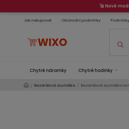
Přejít
🚀 Nové mod
na
obsah
Jak nakupovat
Obchodní podmínky
Podmínky
Chytré náramky
Chytré hodinky
Domů
Bezdrátová sluchátka
/
Bezdrátová sluchátka na l
/