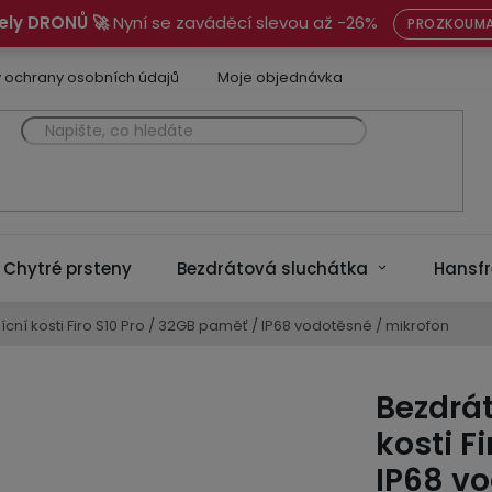
ely DRONŮ 🚀
Nyní se zaváděcí slevou až -26%
PROZKOUMA
 ochrany osobních údajů
Moje objednávka
Chytré prsteny
Bezdrátová sluchátka
Hansfr
ícní kosti Firo S10 Pro / 32GB paměť / IP68 vodotěsné / mikrofon
Bezdrát
kosti F
IP68 v