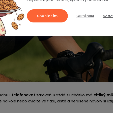
Souhlasím
Odmítnout
Nasta
udbu i
telefonovat
zároveň. Každé sluchátko má
citlivý mi
e na kole nebo cvičíte ve fitku, čisté a nerušené hovory si užij