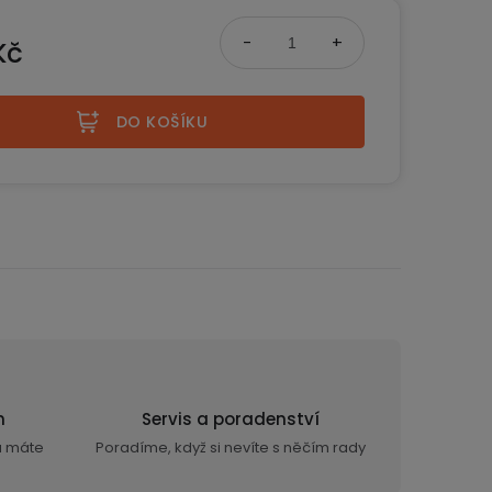
Kč
na:
DO KOŠÍKU
n
Servis a poradenství
ra máte
Poradíme, když si nevíte s něčím rady