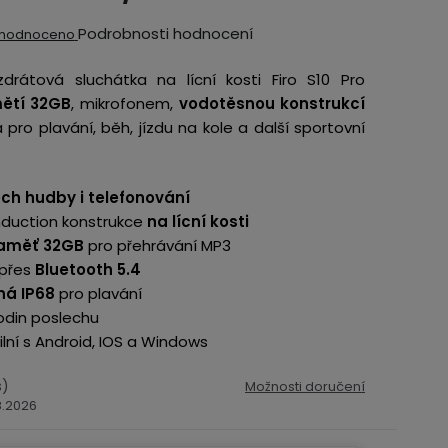
ěrné
Podrobnosti hodnocení
hodnoceno
ocení
drátová sluchátka na lícní kosti Firo S10 Pro
ktu
mětí 32GB
, mikrofonem,
vodotěsnou konstrukcí
pro plavání, běh, jízdu na kole a další sportovní
ch hudby i telefonování
iček.
duction konstrukce
na lícní kosti
paměť 32GB
pro přehrávání MP3
 přes
Bluetooth 5.4
ná IP68
pro plavání
odin poslechu
lní s Android, IOS a Windows
s)
Možnosti doručení
.8.2026