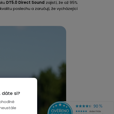
uku
DT5.0 Direct Sound
zajistí, že až 95%
kvalitu poslechu a zaručují, že vycházející
 dáte si?
ohodlné
 neustále