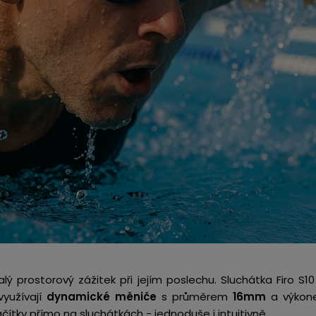
lý prostorový zážitek
při jejím poslechu. Sluchátka Firo S1
využívají
dynamické měniče
s průměrem
16mm
a výkon
ačítky přímo na sluchátkách - jednoduše i intuitivně.