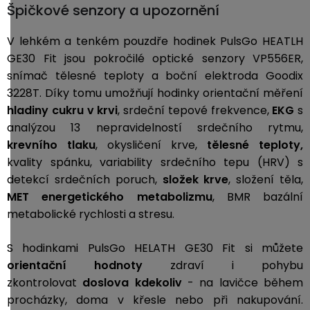
Špičkové senzory a upozornění
V lehkém a tenkém pouzdře hodinek PulsGo HEATLH
GE30 Fit jsou pokročilé optické senzory VP556ER
,
snímač tělesné teploty a boční elektroda Goodix
3228T. Díky tomu umožňují hodinky orientační
měření
hladiny cukru v krvi
, srdeční tepové frekvence,
EKG
s
analýzou 13 nepravidelností srdečního rytmu,
krevního tlaku
, okysličení krve,
tělesné teploty,
kvality spánku, variability srdečního tepu (HRV) s
detekcí srdečních poruch,
složek krve
,
složení těla,
MET
energetického metabolizmu
, BMR bazální
metabolické rychlosti a stresu.
S hodinkami PulsGo HELATH GE30 Fit si můžete
orientační hodnoty
zdraví i pohybu
zkontrolovat
doslova kdekoliv
- na lavičce během
procházky, doma v křesle nebo při nakupování.