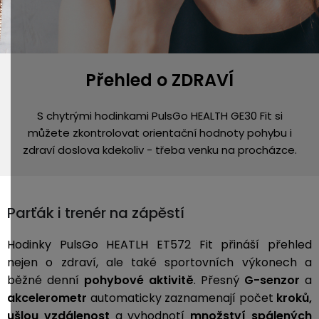
Přehled o ZDRAVÍ
S chytrými hodinkami PulsGo HEALTH GE30 Fit si
můžete zkontrolovat orientační hodnoty pohybu i
zdraví doslova kdekoliv - třeba venku na procházce.
Parťák i trenér na zápěstí
Hodinky PulsGo HEATLH ET572 Fit přináší přehled
nejen o zdraví, ale také sportovních výkonech a
běžné denní
pohybové aktivitě
. Přesný
G-senzor
a
akcelerometr
automaticky zaznamenají počet
kroků,
ušlou vzdálenost
a vyhodnotí
množství spálených