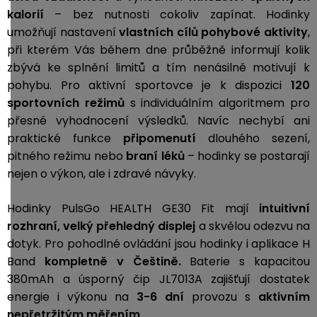
kalorií
– bez nutnosti cokoliv zapínat. Hodinky
umožňují nastavení
vlastních cílů pohybové aktivity
,
při kterém Vás během dne průběžně informují kolik
zbývá ke splnění limitů a tím nenásilně motivují k
pohybu. Pro aktivní sportovce je k dispozici
120
sportovních režimů
s individuálním algoritmem pro
přesné vyhodnocení výsledků. Navíc nechybí ani
praktické funkce
připomenutí
dlouhého sezení,
pitného režimu
nebo
braní léků
– hodinky se postarají
nejen o výkon, ale i zdravé návyky.
Hodinky PulsGo HEALTH GE30 Fit mají
intuitivní
rozhraní, velký přehledný displej
a skvělou odezvu na
dotyk. Pro pohodlné ovládání jsou hodinky i aplikace H
Band
kompletně v Češtině.
Baterie s kapacitou
380mAh a úsporný čip JL7013A zajišťují dostatek
energie i výkonu na
3-6 dní
provozu s
aktivním
nepřetržitým měřením
.