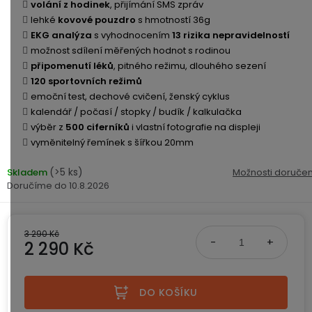
ke
disky
na
volání z hodinek
, přijímání SMS zpráv
kamerám
zmrzlinu
lehké
kovové pouzdro
s hmotností 36g
Sada
a
Napájecí
S
EKG analýza
s vyhodnocením
13 rizika nepravidelností
Paměťové
dronu
ledovou
kabely
dotykovým
možnost sdílení měřených hodnot s rodinou
Bateriové
karty
se
tříšť
displejem
připomenutí léků
, pitného režimu, dlouhého sezení
WiFi
2
120 sportovních režimů
kamery
Příslušenství
bateriemi
emoční test, dechové cvičení, ženský cyklus
Příslušenství
Bone
kalendář / počasí / stopky / budík / kalkulačka
do
Conduction
Bateriové
výběr z
Sada
500 ciferníků
i vlastní fotografie na displeji
auta
4G
dronu
vyměnitelný řemínek s šířkou 20mm
kamery
Lenovo
se
Napájecí
Napájecí
Day's
3
(>5 ks)
Skladem
Možnosti doručen
adaptéry
kabely
bateriemi
10.8.2026
Wifi
kamery
Ear
Doplňkové
Hook
Náhradní
služby
-
3 290 Kč
díly
Bateriové
2 290 Kč
za
a
4G
uši
příslušenství
Měrná cena:
kamery
DOPLŇKOVÝ
Obchodní
(SIM)
PRODEJ
podmínky
DO KOŠÍKU
S