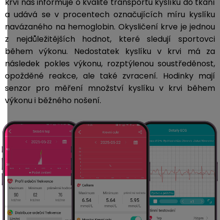
krvi nás informuje o kvalitě transportu kyslíku do tkání
a udává se v procentech označujících míru kyslíku
navázaného na hemoglobin.
Okysličení krve je jednou
z nejdůležitějších hodnot, které sledují sportovci
během výkonu. Nedostatek kyslíku v krvi má za
následek pokles výkonu, rozptýlenou soustředěnost,
opožděné reakce, ale také zvracení. Hodinky
mají
senzor pro měření množství kyslíku v krvi během
výkonu i běžného nošení.