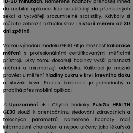
10-30 minutách
. Naměřené hodnoty přenášejí ihned
do mobilní aplikace, kde se ukládají do přehledných
sekcí a vytvářejí srozumitelné statistiky. Kdykoliv si
můžete zobrazit aktuální stav i
historii měření až 30
dní zpětně
.
Velkou výhodou modelu GE30 Fit je možnost
kalibrace
měření
s profesionálními certifikovanými měřícími
přístroji. Díky tomu dosahují hodinky vyšší přesnosti
měření a minimalizují odchylku. Kalibraci je možné
provést u měření
hladiny cukru v krvi
,
krevního tlaku
a
složek krve
. Proces kalibrace je jednoduchý a
probíhá přes mobilní aplikaci.
⚠️
Upozornění ⚠️:
Chytré hodinky
PulsGo HEALTH
GE30
slouží k orientačnímu sledování zdravotních a
tělesných parametrů. Naměřené hodnoty mají
informativní charakter a nejsou určeny jako lékařská