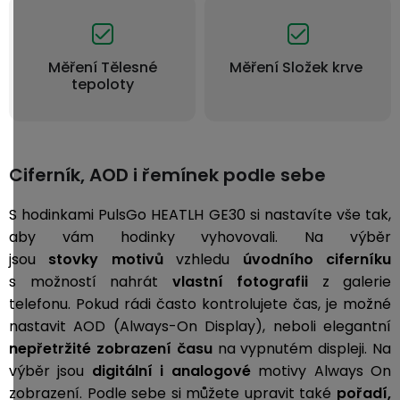
Měření Tělesné
Měření Složek krve
tepoloty
Ciferník, AOD i řemínek podle sebe
S hodinkami PulsGo HEATLH GE30 si nastavíte vše tak,
aby vám hodinky vyhovovali. Na výběr
jsou
stovky motivů
vzhledu
úvodního ciferníku
s možností nahrát
vlastní fotografii
z galerie
telefonu. Pokud rádi často kontrolujete čas, je možné
nastavit AOD (Always-On Display), neboli
elegantní
nepřetržité zobrazení času
na vypnutém displeji. Na
výběr jsou
digitální i analogové
motivy Always On
zobrazení.
Podle sebe si můžete upravit také
pořadí,