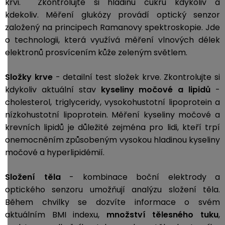
krvi. Zkontrolujte si hladinu cukru kdykoliv a
kdekoliv. Měření glukózy provádí optický senzor
založený na principech Ramanovy spektroskopie. Jde
o technologii, která využívá měření vlnových délek
elektronů prosvícením kůže zeleným světlem.
Složky krve
- d
etailní test složek krve. Zkontrolujte si
kdykoliv aktuální stav
kyseliny močové a
lipidů
-
cholesterol, triglyceridy, vysokohustotní lipoprotein a
nízkohustotní lipoprotein. Měření kyseliny močové a
krevních lipidů je důležité zejména pro lidi, kteří trpí
onemocněním způsobeným vysokou hladinou kyseliny
močové a hyperlipidémií.
Složení těla
- kombinace boční elektrody a
optického senzoru umožňují analýzu složení těla.
Během chvilky se dozvíte informace o svém
aktuálním BMI indexu,
množství tělesného tuku
,