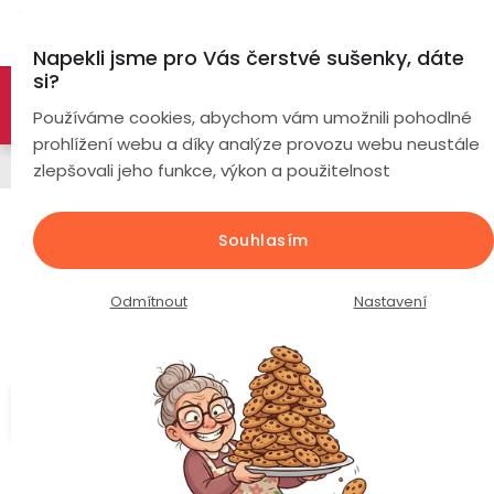
Přejít
Hl
na
Napekli jsme pro Vás čerstvé sušenky, dáte
obsah
si?
🚀 Nové modely DRONŮ 🚀
Nyní se zaváděcí slevou až
Chytré
Používáme cookies, abychom vám umožnili pohodlné
náramky
-26%
PROZKOUMAT NABÍDKU
prohlížení webu a díky analýze provozu webu neustále
Chytré hodinky
zlepšovali jeho funkce, výkon a použitelnost
Chytré
hodinky
PulsGo HEALTH GE30 Fit / EKG /
Souhlasím
Krevní tlak / Teplota / Cukr v krvi /
Chytré
Chytré
Složky krve / Hovory
hodinky
prsteny
Odmítnout
Nastavení
podle
Průměrné
Podrobnosti hodnocení
Neohodnoceno
Bezdrátová
hodnocení
Dámské
sluchátka
produktu
je
Měření
Pánské
Herní
Hansfree
0,0
cukru v
sluchátka
krvi
z
Dětské
Drony
5