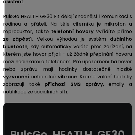
asistent
.
PulsGo HEALTH GE30 Fit dělají snadnější i komunikaci s
rodinou a přáteli. Na těle ciferníku je mikrofon a
reproduktor, takže
telefonní hovory
vyřídíte přímo
ze zápěstí
. Velkou výhodou je systém
duálního
bluetooth
, kdy automaticky voláte přes zařízení, na
kterém jste hovor přijali - už žádné přepínání hovoru
mezi hodinkami a telefonem. Pro upozornění ha hovor
nebo zprávu mají hodinky dostatečně hlasité
vyzvánění
nebo silné
vibrace
. Kromě volání hodinky
zobrazují také
příchozí
SMS zprávy
, emaily a
notifikace ze sociálních sítí.
PulsGo HEATLH GE30