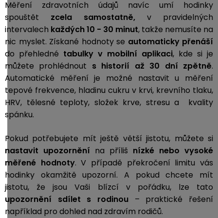
Měření zdravotních údajů navíc umí hodinky
spouštět
zcela samostatně,
v pravidelných
intervalech
každých 10 - 30 minut
, takže nemusíte na
nic myslet. Získané hodnoty se
automaticky přenáší
do přehledné
tabulky v mobilní aplikaci
, kde si je
můžete prohlédnout
s historií až 30 dní zpětně
.
Automatické měření je možné nastavit u měření
tepové frekvence, hladinu cukru v krvi, krevního tlaku,
HRV, tělesné teploty, složek krve, stresu a kvality
spánku.
Pokud potřebujete mít ještě větší jistotu, můžete si
nastavit
upozornění
na příliš
nízké nebo vysoké
měřené hodnoty
. V případě překročení limitu vás
hodinky okamžitě upozorní. A pokud chcete mít
jistotu, že jsou Vaši blízcí v pořádku, lze tato
upozornění sdílet s rodinou
– praktické řešení
například pro dohled nad zdravím rodičů.