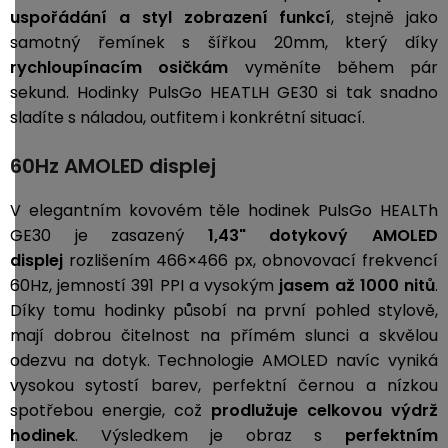
uspořádání a styl zobrazení funkcí
, stejně jako
samotný řemínek s šířkou 20mm, který díky
rychloupínacím osičkám
vyměníte během pár
sekund. Hodinky PulsGo HEATLH GE30 si tak snadno
sladíte s náladou, outfitem i konkrétní situací.
60Hz AMOLED displej
V elegantním kovovém těle hodinek PulsGo HEALTh
GE30 je zasazený
1,43" dotykový AMOLED
displej
rozlišením 466×466 px, obnovovací frekvencí
60Hz, jemností 391 PPI a vysokým
jasem až 1000 nitů
.
Díky tomu hodinky působí na první pohled stylově,
mají dobrou čitelnost na přímém slunci a skvělou
odezvu na dotyk. Technologie AMOLED navíc vyniká
vysokou sytostí barev, perfektní černou a nízkou
spotřebou energie, což
prodlužuje celkovou výdrž
hodinek
. Výsledkem je obraz s
perfektním