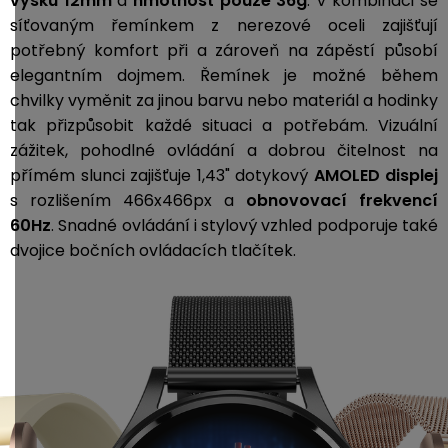
výšku
12mm
a
hmotnost pouze 36g
. V kombinaci se
síťovaným řemínkem z nerezové oceli zajišťují
potřebný komfort při a zároveň na zápěstí působí
elegantním dojmem. Řemínek je možné během
chvilky vyměnit za jinou barvu nebo materiál a hodinky
tak přizpůsobit každé situaci a potřebám. Vizuální
zážitek, pohodlné ovládání a dobrou čitelnost na
přímém slunci zajišťuje 1,43" dotykový
AMOLED displej
s rozlišením 466x466px a
obnovovací frekvencí
60Hz
. Snadné ovládání i stylový vzhled podporuje také
dvojice bočních ovládacích tlačítek.