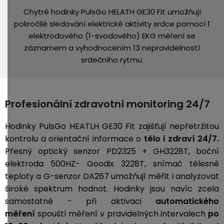
Chytré hodinky PulsGo HELATH GE30 Fit umožňují
pokročilé sledování elektrické aktivity srdce pomocí 1
elektrodového (1-svodového) EKG měření se
záznamem a vyhodnocením 13 nepravidelností
srdečního rytmu.
Profesionální zdravotní monitoring 24/7
Hodinky PulsGo HEATLH GE30 Fit zajišťují nepřetržitou
kontrolu a orientační informace o
tělo i zdraví
24/7.
Přesný optický senzor
PD2325 + GH3228T, boční
elektroda 500HZ- Goodix 3228T, snímač tělesné
teploty a G-senzor DA267 umožňují měřit i analyzovat
široké spektrum hodnot. Hodinky jsou navíc zcela
samostatné - při aktivaci
automatického
měření
spouští měření v pravidelných intervalech
po