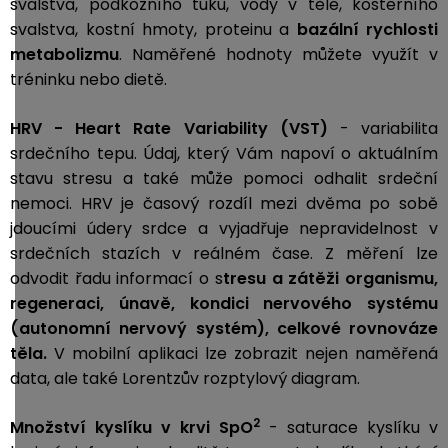
svalstva, podkožního tuku, vody v těle, kosterního
svalstva, kostní hmoty, proteinu a
bazální rychlosti
metabolizmu
. Naměřené hodnoty můžete využít v
tréninku nebo dietě.
HRV - Heart Rate Variability (VST)
- variabilita
srdečního tepu. Údaj, který Vám napoví o aktuálním
stavu stresu a také může pomoci odhalit srdeční
nemoci. HRV je časový rozdíl mezi dvěma po sobě
jdoucími údery srdce a vyjadřuje nepravidelnost v
srdečních stazích v reálném čase. Z měření lze
odvodit řadu informací o s
tresu a zátěži organismu,
r
egeneraci, ú
navě, k
ondici nervového systému
(autonomní nervový systém), c
elkové rovnováze
těla.
V mobilní aplikaci lze zobrazit nejen naměřená
data, ale také Lorentzův rozptylový diagram.
2
Množství kyslíku v krvi SpO
-
saturace kyslíku v