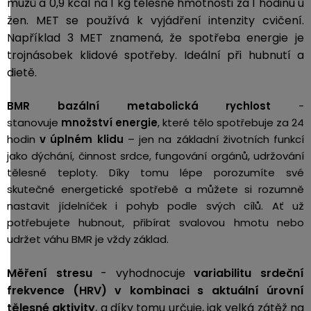
mužů a 0,9 kcal na 1 kg tělesné hmotnosti za 1 hodinu u
žen. MET se používá k vyjádření intenzity cvičení.
Například 3 MET znamená, že spotřeba energie je
trojnásobek klidové spotřeby. Ideální při hubnutí a
dietě.
BMR bazální metabolická rychlost
-
stanovuje
množství energie
, které tělo spotřebuje za 24
hodin
v úplném klidu
– jen na základní životních funkcí
jako dýchání, činnost srdce, fungování orgánů, udržování
tělesné teploty. Díky tomu lépe porozumíte své
skutečné energetické spotřebě a můžete si rozumně
nastavit jídelníček i pohyb podle svých cílů. Ať už
potřebujete hubnout, přibírat svalovou hmotu nebo
udržet váhu BMR je vždy základ.
Měření stresu
- vyhodnocuje
variabilitu srdeční
frekvence (HRV) v kombinaci s aktuální úrovní
tělesné aktivity
, a díky tomu určuje, jak velká zátěž na