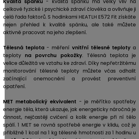
Kvalita spánku
- kvalita spánku má velký vliv na
celkové fyzické i psychické zdraví člověka a ovlivňuje ji
celá řada faktorů. S hodinkami HEATLH E572 Fit získáte
nejen přehled k kvalitě spánku, ale také můžete
aktivně pracovat na jeho zlepšení.
Tělesná teplota
- měření
vnitřní tělesné teploty
a
teploty
na povrchu pokožky
. Tělesná teplota je
velice důležitá ve vztahu ke zdraví. Díky nepřetržitému
monitorování tělesné teploty můžete včas odhalit
začínající onemocnění a provést preventivní
opatření.
MET
metabolický ekvivalent
- je měřítko spotřeby
energie těla, která ukazuje, jak energeticky náročná je
činnost, nejčastěji cvičení a kolik energie při ní tělo
spálí. 1 MET se rovná spotřebě energie v klidu, což je
přibližně 1 kcal na 1 kg tělesné hmotnosti za 1 hodinu u