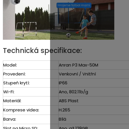
Technická specifikace:
Model:
Anran P3 Max-50M
Provedení:
Venkovní / Vnitřní
Stupeň krytí:
IP66
Wi-Fi:
Ano, 802.11b/g
Materiál:
ABS Plast
Komprese videa:
H.265
Barva:
Bílá
Slot na Micro SD:
Ano, až 128GB