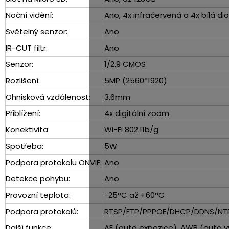
Noční vidění:
Ano, 4x infračervená a 4x bílá d
Světelný senzor:
Ano
IR-CUT filtr:
Ano
Senzor:
1/2.9 CMOS
Rozlišení:
5MP (2560*1920)
Ohnisková vzdálenost:
3,6mm
Přiblížení:
4x digitální zoom
Konektivita:
Wi-Fi 802.11b/g
Spotřeba:
5W
Podpora protokolu ONVIF:
Ano
Detekce pohybu:
Ano
Provozní teplota:
-25°C až +60°C
Podpora protokolů:
RTSP/FTP/PPPOE/DHCP/DDNS/NT
Další funkce:
AE (auto expozice), AWB (auto vy