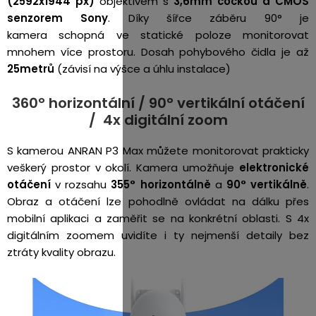
(2592x1944 px)
objektivem s
3,6mm čočkou a CMOS
senzorem Sony
. Díky šířce záběru 90° je
kamera schopná
ve statické poloze monitorovat
mnohem více prostoru. Dosah pohybového čidla je až
25
metrů
(závisí na výšce a úhlu instalace)
360° horizontální / 90° vertikální otáčení
/ 4x digitální zoom
S kamerou ANRAN P3 Max můžete monitorovat prakticky
veškerý prostor v okolí. Kamera umožňuje
elektronické
otáčení
v rozsahu
355° horizontálně
a
90° vertikálně
.
Obraz a otáčení lze pohodlně ovládat na dálku přes
mobilní aplikaci a zaměřit se na konkrétní oblasti. S
4x
digitálním zoomem uvidíte i ty nejmenší detaily bez
ztráty kvality obrazu.