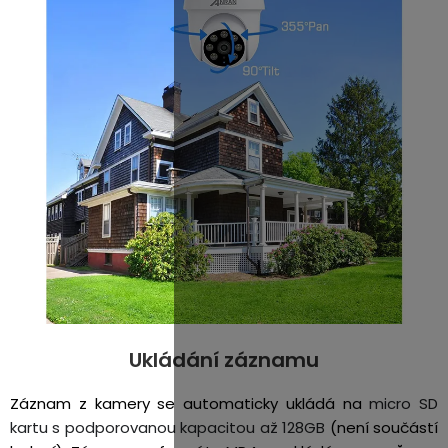
Ukládání záznamu
Záznam z kamery se automaticky ukládá na
micro SD
kartu s podporovanou kapacitou až 128GB
(není součástí