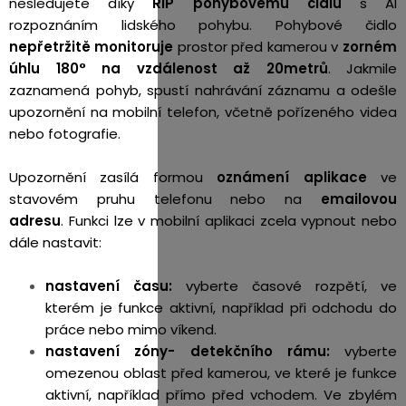
nesledujete díky
RIP pohybovému čidlu
s AI
rozpoznáním lidského pohybu. Pohybové čidlo
nepřetržitě monitoruje
prostor před kamerou v
zorném
úhlu 180° na vzdálenost až 20metrů
.
Jakmile
zaznamená pohyb, spustí nahrávání záznamu a odešle
upozornění na mobilní telefon, včetně pořízeného videa
nebo fotografie.
Upozornění zasílá formou
oznámení aplikace
ve
stavovém pruhu telefonu nebo na
emailovou
adresu
. Funkci lze v mobilní aplikaci zcela vypnout nebo
dále nastavit:
nastavení času:
vyberte časové rozpětí, ve
kterém je funkce aktivní, například při odchodu do
práce nebo mimo víkend.
nastavení zóny- detekčního rámu:
vyberte
omezenou oblast před kamerou, ve které je funkce
aktivní, například přímo před vchodem. Ve zbylém