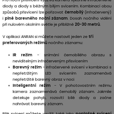
diody a diody s běžným bílým svícením. Kombinací obou
způsobů přisvícení lze pořizovat
černobílý
(infračervený)
i
plně barevného noční záznam
. Dosah nočního vidění
při nulovém okolním světle je přibližně
20-30 metrů
.
V aplikaci ANRAN si můžete nastavit jeden ze
tří
preferovaných režimů
nočního záznamu:
IR režim
- snímání černobílého obrazu s
neviditelným infračerveným přisvícením
Barevný režim
- infračervené svícení v kombinaci s
nepřetržitým LED svícením zaznamenává
nepřetržitě barevný obraz v noci
Inteligentní režim
- V pohotovostním režimu
kamera zaznamenává černobílý záznam. Jakmile
detekuje pohyb, rozsvítí bílé diody a začne
nahrávat barevný záznam.
Bílé svícení můžete využít také jako
poplašné svícení