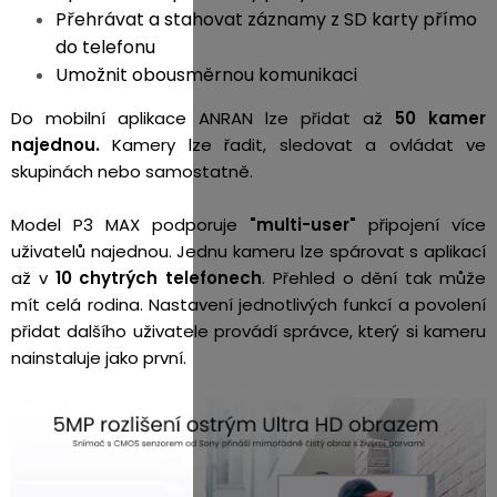
Přehrávat a stahovat záznamy z SD karty přímo
do telefonu
Umožnit obousměrnou komunikaci
Do mobilní aplikace ANRAN lze přidat až
50 kamer
najednou.
Kamery lze řadit, sledovat a ovládat ve
skupinách nebo samostatně.
Model P3 MAX podporuje
"multi-user"
připojení více
uživatelů najednou. Jednu kameru lze spárovat s aplikací
až v
10 chytrých telefonech
. Přehled o dění tak může
mít celá rodina. Nastavení jednotlivých funkcí a povolení
přidat dalšího uživatele provádí správce, který si kameru
nainstaluje jako první.