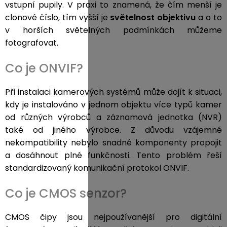
vstupní pupily. V praxi to znamená, že čím menší je
clonové číslo, tím vyšší je
světelnost objektivu
a o to
v horších světelných podmínkách můžeme
fotografovat.
Co je ONVIF?
Při instalaci kamerových systémů může dojít k situaci,
kdy je instalováno v jednom objektu více typů kamer
od různých výrobců a záznamová jednotka (NVR)
také od jiného výrobce. Z důvodu vzájemné
nekompatibility nebylo snadné komponenty propojit
a dosáhnout plné funkčnosti. Tento problém řeší
standardizovaný komunikační protokol ONVIF.
Co je CMOS senzor?
CMOS čipy jsou nejpoužívanější pro digitální