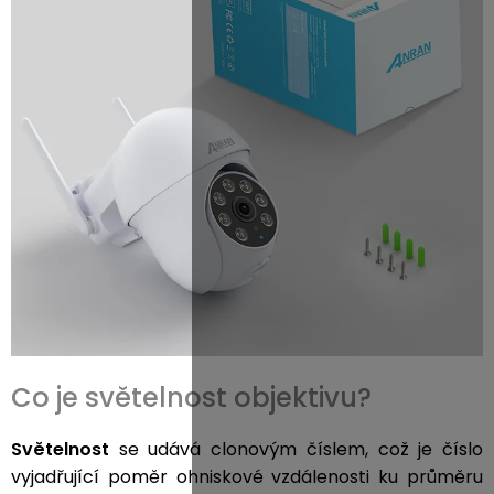
Co je světelnost objektivu?
Světelnost
se udává clonovým číslem, což je číslo
vyjadřující poměr ohniskové vzdálenosti ku průměru