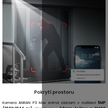
Pokrytí prostoru
Kamera ANRAN P3 Max snímá záznam v rozlišení
5MP