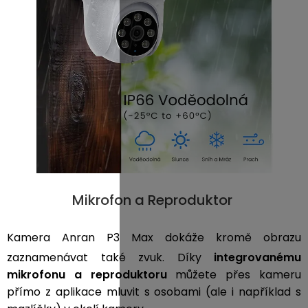
Mikrofon a Reproduktor
Kamera Anran P3 Max dokáže kromě obrazu
zaznamenávat také zvuk. Díky
integrovanému
mikrofonu a reproduktoru
můžete přes kameru
přímo z aplikace mluvit s osobami (ale i například s