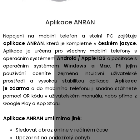
Aplikace ANRAN
Napojení na mobilní telefon a stolní PC zajištuje
aplikace ANRAN
, která je kompletně v
českém jazyce
.
Aplikace je určena pro všechny mobilní telefony s
operačním systémem
Android / Apple IOS
a počítače s
operačním systémem
Windows a Mac
.
Při jejím
používání oceníte zejména intuitivní uživatelské
prostředí a vysokou stabilitou aplikace.
Aplikace
je zdarma
a do mobilního telefonu ji snadno stáhnete
pomocí QR kódu v uživatelském manuálu, nebo přímo z
Google Play a App Storu.
Aplikace ANRAN umí mimo jiné:
Sledovat obraz online v reálném čase
Upozornit na podezřelý pohyb