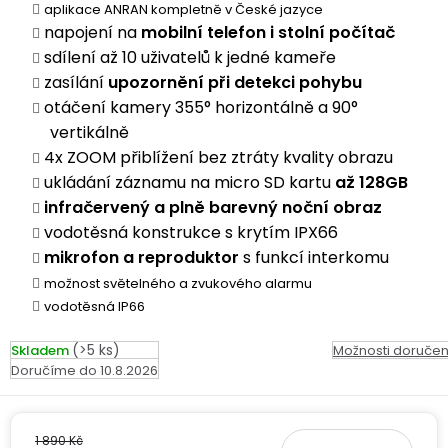
ke
disky
na
aplikace ANRAN kompletně v České jazyce
kamerám
zmrzlinu
napojení na
mobilní telefon i stolní počítač
Sada
a
Napájecí
S
sdílení až 10 uživatelů k jedné kameře
Paměťové
dronu
ledovou
kabely
dotykovým
Bateriové
karty
zasílání
upozornění při detekci pohybu
se
tříšť
displejem
WiFi
otáčení kamery 355° horizontálně a 90°
2
kamery
Příslušenství
bateriemi
vertikálně
Příslušenství
Bone
4x ZOOM přiblížení bez ztráty kvality obrazu
do
Conduction
Bateriové
ukládání záznamu na micro SD kartu
až 128GB
Sada
auta
4G
dronu
infračervený a plně barevný noční obraz
kamery
Lenovo
se
vodotěsná konstrukce s krytím IPX66
Napájecí
Napájecí
Day's
3
mikrofon a reproduktor
s funkcí interkomu
adaptéry
kabely
bateriemi
Wifi
možnost světelného a zvukového alarmu
kamery
Ear
vodotěsná IP66
Doplňkové
Hook
Náhradní
služby
-
díly
Bateriové
(>5 ks)
Skladem
Možnosti doručen
za
a
4G
10.8.2026
uši
příslušenství
kamery
DOPLŇKOVÝ
Obchodní
(SIM)
PRODEJ
podmínky
S
1 890 Kč