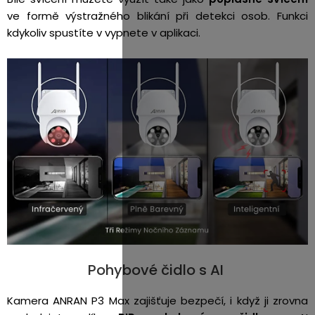
ve formě výstražného blikání při detekci osob. Funkci
kdykoliv spustíte v vypnete v aplikaci.
Pohybové čidlo s AI
Kamera ANRAN P3 Max
zajišťuje bezpečí, i když ji zrovna