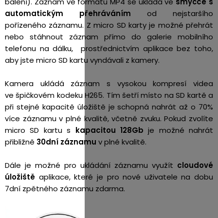
balení). Záznam ve formátu MP4 se ukládá ve
smyčce s
automatickým přehráváním
od nejstaršího
pořízeného záznamu. Z micro SD karty je možné přehrát
nebo stáhnout záznam přímo do galerie mobilního
telefonu na dálku, prostřednictvím aplikace bez toho,
aby jste micro SD kartu vyndávali z kamery.
Kamera ukládá záznam s vysokou kompresí videa
ve špičkovém kodeku H265. Tím šetří místo na SD kartě a
při stejné kapacitě úložiště je schopná nahrát až o 70%
více záznamu v plné kvalitě, včetně zvuku. Pokud zvolíte
micro SD kartu s
kapacitou 128Gb
je možné nahrát
přibližně
30dní záznamu
v plné kvalitě.
Dále je možné pro ukládání záznamu využít
cloudové
úložiště
aplikace, které je pro nové uživatele na dobu
7dní zpětného záznamu zdarma.