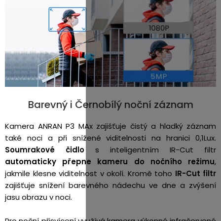
Barevný i Černobílý noční záznam
Kamera ANRAN P3 MAx zajišťuje čistý a hladký záznam
také noci a při snížené viditelnosti na hranici 0,1Lux.
Soumrakové čidlo
s inteligentním IR-Cut filtr
automaticky přepne
kameru
do nočního režimu
,
jakmile klesne viditelnost v okolí. Kromě toho
IR-Cut filtr
zajišťuje snížení barevného nádechu ve dne a zvýšení
jasu obrazu v noci.
Pro noční přisvícení využívá kamera výkonné infračervené