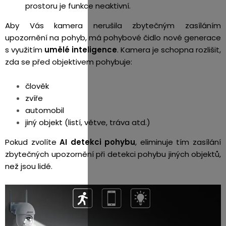
prostoru je funkce neaktivní.
Aby Vás kamera nerušila zbytečným zasíláním
upozornění na pohyb, má pohybové čidlo nové generace
s využitím
umělé inteligence
.
Kamera je schopna rozlišit,
zda se před objektivem pohybuje:
člověk
zvíře
automobil
jiný objekt (listí, větve, tráva atd.)
Pokud zvolíte
AI detekci pohybu
, eliminuje tím zasílání
zbytečných upozornění při detekci pohybu jiných objektů,
než jsou lidé.