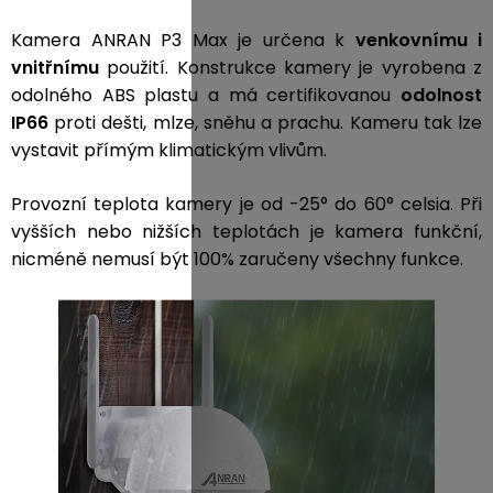
Kamera ANRAN P3 Max je určena k
venkovnímu
i
vnitřnímu
použití. Konstrukce kamery je vyrobena z
odolného ABS plastu a má certifikovanou
odolnost
IP66
proti dešti, mlze, sněhu a prachu. Kameru tak lze
vystavit přímým klimatickým vlivům.
Provozní teplota kamery je od -25° do 60° celsia. Při
vyšších nebo nižších teplotách je kamera funkční,
nicméně nemusí být 100% zaručeny všechny funkce.