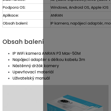
Podpora OS:
Windows, Android OS, Apple iOS
Aplikace:
ANRAN
Obsah balení:
IP kamera, napájecí adaptér, mon
Obsah balení
IP WiFi kamera ANRAN P3 Max-50M
Napájecí adaptér s délkou kabelu 3m
Nástěnný držák kamery
Upevňovací materiál
Uživatelský manuál