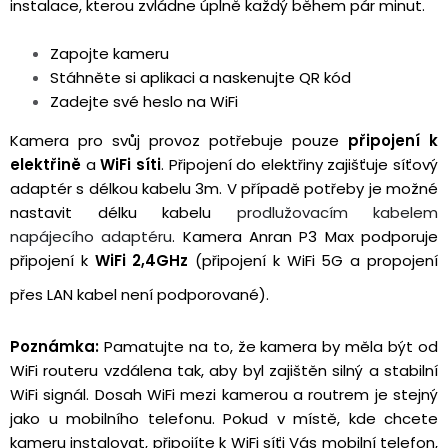
instalace, kterou zvládne úplně každý během
pár minut.
Zapojte kameru
Stáhněte si aplikaci a naskenujte QR kód
Zadejte své heslo na WiFi
Kamera pro svůj provoz potřebuje pouze
připojení k
elektřině
a
WiFi síti
. Připojení do elektřiny zajišťuje síťový
adaptér s délkou kabelu 3m. V případě potřeby je možné
nastavit délku kabelu
prodlužovacím kabelem
napájecího adaptéru
. Kamera Anran P3 Max podporuje
připojení k
WiFi 2,4GHz
(připojení k WiFi 5G a propojení
přes LAN kabel není podporované).
Poznámka:
Pamatujte na to, že kamera by měla být od
WiFi routeru vzdálena tak, aby byl zajištěn silný a stabilní
WiFi signál. Dosah WiFi mezi kamerou a routrem je stejný
jako u mobilního telefonu. Pokud v místě, kde chcete
kameru instalovat, připojíte k WiFi síťi Vás mobilní telefon,