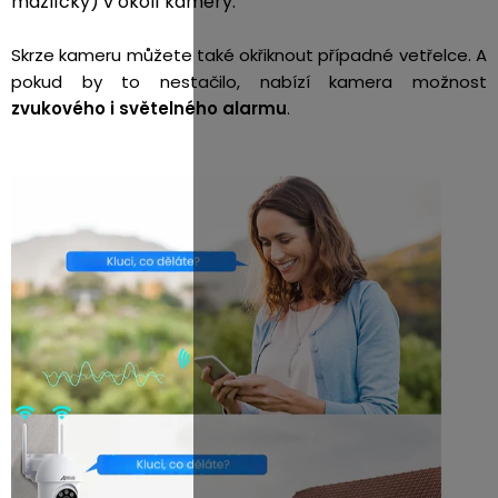
mazlíčky) v okolí kamery.
Skrze kameru můžete také okřiknout případné vetřelce. A
pokud by to nestačilo, nabízí kamera možnost
zvukového i světelného alarmu
.