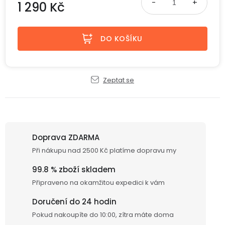
displejem
1 290 Kč
Bateriové
SKLAD
Kontakty
4G
Měrná cena:
kamery
Air
VÝPRODEJ
(SIM
DO KOŠÍKU
Conduction
karta)
bezdrátová
sluchátka
Zeptat se
Sportovní
sluchátka
Doprava ZDARMA
Při nákupu nad 2500 Kč platíme dopravu my
99.8 % zboží skladem
Připraveno na okamžitou expedici k vám
Doručení do 24 hodin
Pokud nakoupíte do 10:00, zítra máte doma