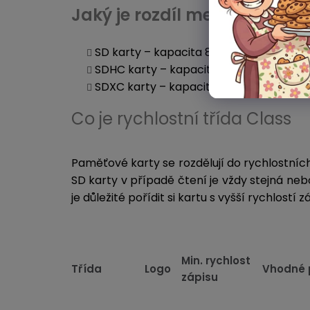
Jaký je rozdíl mezi SD, SDHC
SD karty
– kapacita 8 MB – 2 GB, dnes se
SDHC karty
– kapacita 4 GB – 32 GB, v 
SDXC karty
– kapacita 64 GB – 2 TB (t
Co je rychlostní třída Class
Paměťové karty se rozdělují do rychlostních
SD karty v případě čtení je vždy stejná neb
je důležité pořídit si kartu s vyšší rychlost
Min. rychlost
Třída
Logo
Vhodné 
zápisu