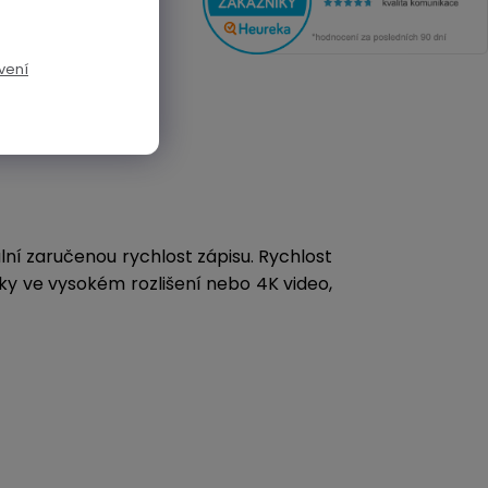
vení
lní zaručenou rychlost zápisu. Rychlost
otky ve vysokém rozlišení nebo
4K video
,