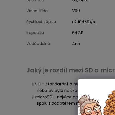
V30
Video třída
Rychlost zápisu
až 104Mb/s
Kapacita
64GB
Voděodolná
Ano
Jaký je rozdíl mezi SD a mic
SD – standardní a nejpoužívanější veli
nebo by byla na škodu.
microSD – nejvíce používaná velikost p
spolu s adaptérem na standardní rozměr