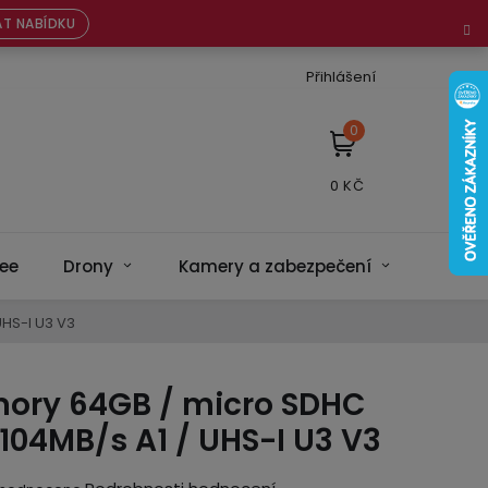
T NABÍDKU
Přihlášení
NÁKUPNÍ
KOŠÍK
ee
Drony
Kamery a zabezpečení
Bateri
UHS-I U3 V3
ory 64GB / micro SDHC
 104MB/s A1 / UHS-I U3 V3
ěrné