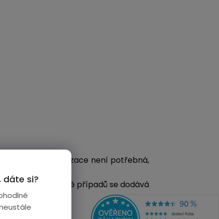
rách, kde miniaturizace není potřebná,
 dáte si?
. V naprosté většině případů se dodává
ohodlné
 neustále