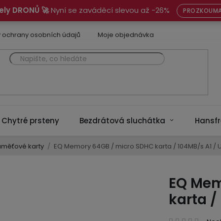
ely DRONŮ 🚀
Nyní se zaváděcí slevou až -26%
PROZKOUMA
 ochrany osobních údajů
Moje objednávka
Chytré prsteny
Bezdrátová sluchátka
Hansfr
aměťové karty
/
EQ Memory 64GB / micro SDHC karta / 104MB/s A1 / 
EQ Mem
karta /
Prům