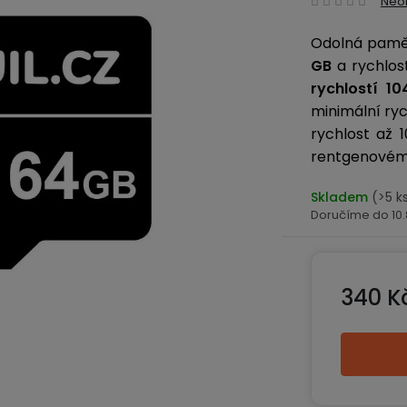
Neo
hodn
Odolná pamě
produ
GB
a rychlost
je
0,0
rychlostí 1
z
minimální ry
5
rychlost až 
hvězd
rentgenovému
Skladem
(>5 k
10
340 K
Měrná ce