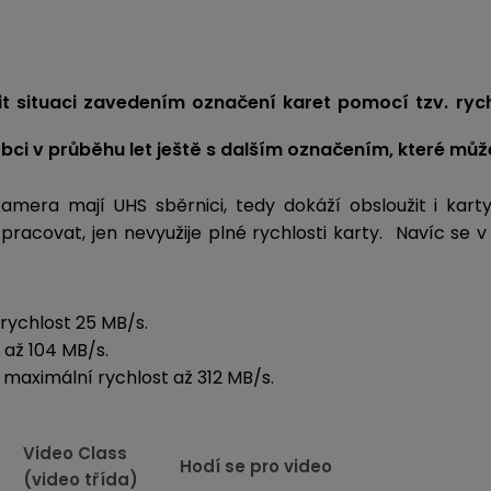
dnit situaci zavedením označení karet pomocí tzv. ryc
obci v průběhu let ještě s dalším označením, které mů
mera mají UHS sběrnici, tedy dokáží obsloužit i karty
racovat, jen nevyužije plné rychlosti karty. Navíc se 
rychlost 25 MB/s.
 až 104 MB/s.
 maximální rychlost až 312 MB/s.
Video Class
Hodí se pro video
(video třída)