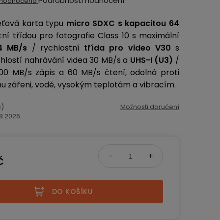
Podrobnosti hodnocení
hodnoceno
ocení
ťová karta typu
micro SDXC s kapacitou 64
ktu
ní třídou pro fotografie Class 10
s maximální
04 MB/s
/ rychlostní
třída pro video
V30
s
chlostí nahrávání videa 30 MB/s a
UHS-I (U3)
/
100 MB/s zápis a 60 MB/s čtení
, odolná proti
iček.
 zářeni, vodě, vysokým teplotám a vibracím.
s)
Možnosti doručení
.8.2026
č
na:
DO KOŠÍKU