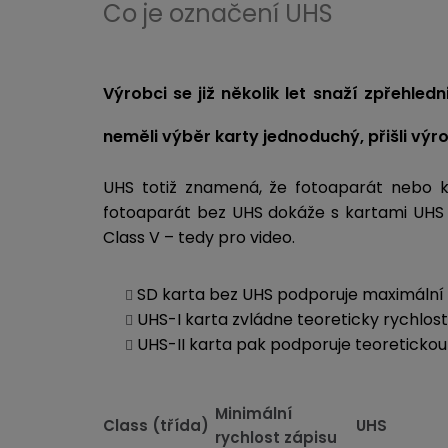
Co je označení UHS
Výrobci se již několik let snaží zpřehle
neměli výběr karty jednoduchý, přišli výr
UHS totiž znamená, že fotoaparát nebo ka
fotoaparát bez UHS dokáže s kartami UHS p
Class V – tedy pro video.
SD karta bez UHS podporuje maximální 
UHS-I karta zvládne teoreticky rychlost
UHS-II karta pak podporuje teoretickou
Minimální
Class (třída)
UHS
rychlost zápisu