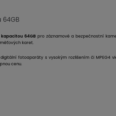
u 64GB
s
kapacitou 64GB
pro záznamové a bezpečnostní kamer
paměťových karet.
, digitální fotoaparáty s vysokým rozlišením či MPEG4 vi
pnou cenu.