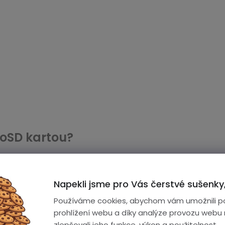
roSD kartou?
kost SD karet. Najdete ji ve všech fotoaparátech a kame
Napekli jsme pro Vás čerstvé sušenky,
ro mobilní telefony, tablety, drony a outdoorové kamery
Používáme cookies, abychom vám umožnili p
, takže pak lze kartu využít stejně jako velkou SD kartu.
prohlížení webu a díky analýze provozu webu
zlepšovali jeho funkce, výkon a použitelnost