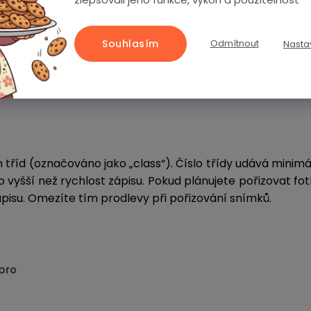
, SDXC
Souhlasím
Odmítnout
Nasta
 již kvůli jejich nedostatečné kapacitě nepoužívají
současnosti nejvyužívanější
eoretické maximum, dnes se setkáte maximálně s 512 GB)
 tříd (označováno jako „class“). Číslo třídy udává minimá
o vyšší než rychlost zápisu. Pokud plánujete pořizovat f
í zápisu. Omezíte tím prodlevy při pořizování snímků.
pro