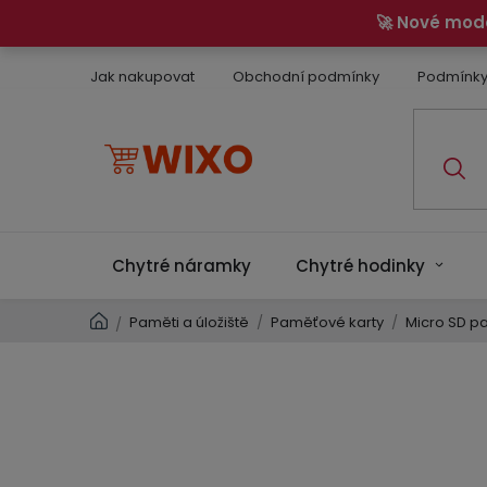
Přejít
🚀 Nové mod
na
obsah
Jak nakupovat
Obchodní podmínky
Podmínky
Chytré náramky
Chytré hodinky
Domů
Paměti a úložiště
/
Paměťové karty
/
Micro SD p
/