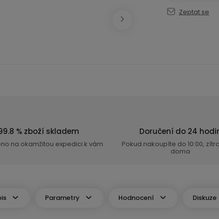
Zeptat se
99.8 % zboží skladem
Doručení do 24 hodi
eno na okamžitou expedici k vám
Pokud nakoupíte do 10:00, zít
doma
is
Parametry
Hodnocení
Diskuze