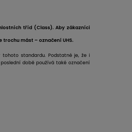
hlostních tříd (Class). Aby zákazníci
že trochu mást – označení UHS.
 tohoto standardu. Podstatné je, že i
v poslední době používá také označení