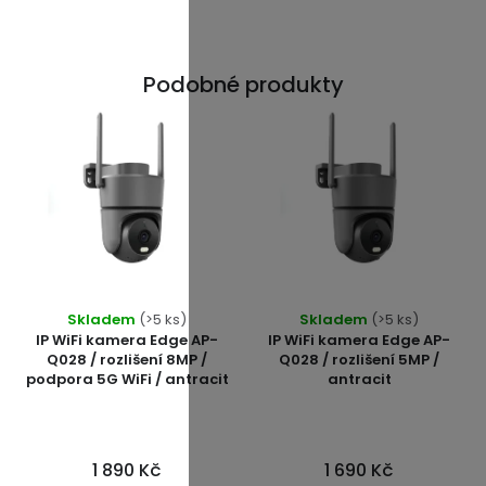
Podobné produkty
Skladem
(>5 ks)
Skladem
(>5 ks)
IP WiFi kamera Edge AP-
IP WiFi kamera Edge AP-
Q028 / rozlišení 8MP /
Q028 / rozlišení 5MP /
podpora 5G WiFi / antracit
antracit
1 890 Kč
1 690 Kč