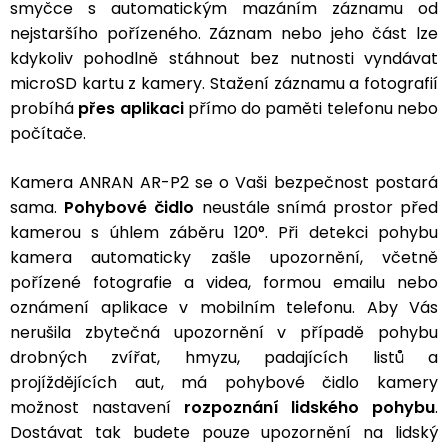
smyčce s automatickým mazáním záznamu od
nejstaršího pořízeného. Záznam nebo jeho část lze
kdykoliv pohodlně stáhnout bez nutnosti vyndávat
microSD kartu z kamery. Stažení záznamu a fotografií
probíhá
přes aplikaci
přímo do paměti telefonu nebo
počítače.
Kamera ANRAN AR-P2 se o Vaši bezpečnost postará
sama.
Pohybové čidlo
neustále snímá prostor před
kamerou s úhlem záběru 120°. Při detekci pohybu
kamera automaticky zašle upozornění, včetně
pořízené fotografie a videa, formou emailu nebo
oznámení aplikace v mobilním telefonu. Aby Vás
nerušila zbytečná upozornění v případě pohybu
drobných zvířat, hmyzu, padajících listů a
projíždějících aut, má pohybové čidlo kamery
možnost nastavení
rozpoznání lidského pohybu
.
Dostávat tak budete pouze upozornění na lidský