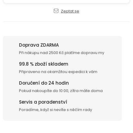
displejem
Bateriové
SKLAD
Kontakty
4G
Zeptat se
kamery
Air
VÝPRODEJ
(SIM
Conduction
karta)
bezdrátová
sluchátka
Doprava ZDARMA
Sportovní
Při nákupu nad 2500 Kč platíme dopravu my
sluchátka
99.8 % zboží skladem
Připraveno na okamžitou expedici k vám
Doručení do 24 hodin
Pokud nakoupíte do 10:00, zítra máte doma
Servis a poradenství
Poradíme, když si nevíte s něčím rady