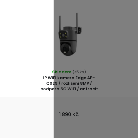
Skladem
(>5 ks)
IP WiFi kamera Edge AP-
Q029 / rozlišení 8MP /
podpora 5G WiFi / antracit
1 890 Kč