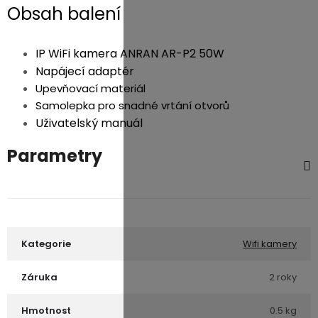
Obsah balení
IP WiFi kamera ANRAN AR-P2 50W
Napájecí adaptér
Upevňovací materiál
Samolepka pro snadné vrtání otvorů
Uživatelský manuál
Parametry
Kategorie
Wifi kamery
Záruka
2 roky
Hmotnost
0.5 kg