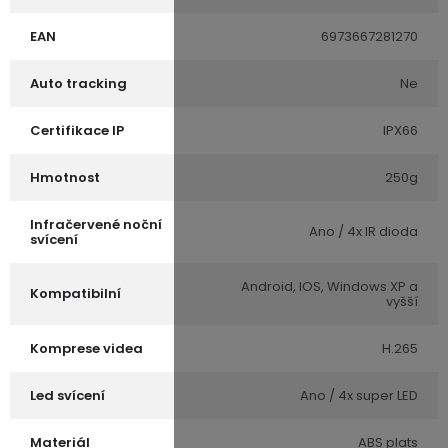
EAN
6973667281270
Auto tracking
Ne
Certifikace IP
IPX66
Hmotnost
250g
Infračervené noční
Ano / 4x IR dioda
svícení
Android, IOS, Windows XP a
Kompatibilní
vyšší
Komprese videa
H.265
Led svícení
Ano / 4x super LED
Materiál
ABS plats