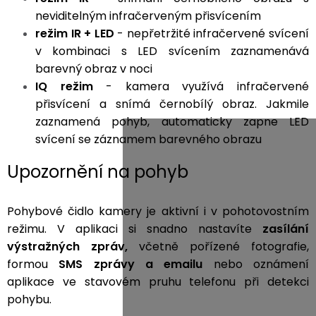
neviditelným infračerveným přisvícením
režim IR + LED
- nepřetržité infračervené svícení
v kombinaci s LED svícením zaznamenává
barevný obraz v noci
IQ režim
- kamera využívá infračervené
přisvícení a snímá černobílý obraz. Jakmile
zaznamená pohyb, automaticky zapne LED
svícení se záznamem barevného obrazu
Upozornění na pohyb
Pohybové čidlo kamery je aktivní i v pohotovostním
režimu. V aplikaci si snadno nastavíte
zasílání
výstražných zpráv,
včetně pořízené fotografie,
formou
SMS zprávy a emailu
nebo oznámení
aplikace ve stavovém pruhu telefonu při detekci
pohybu.