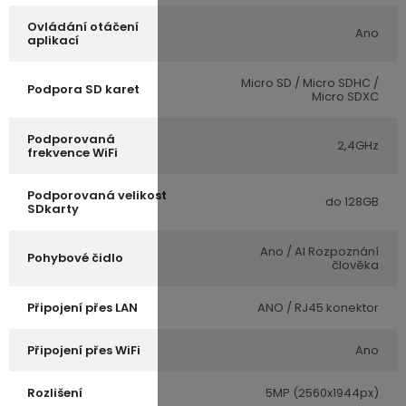
Ovládání otáčení
Ano
aplikací
Micro SD / Micro SDHC /
Podpora SD karet
Micro SDXC
Podporovaná
2,4GHz
frekvence WiFi
Podporovaná velikost
do 128GB
SDkarty
Ano / AI Rozpoznání
Pohybové čidlo
člověka
Připojení přes LAN
ANO / RJ45 konektor
Připojení přes WiFi
Ano
Rozlišení
5MP (2560x1944px)