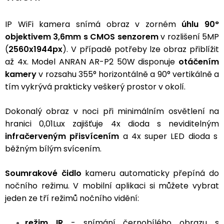
IP WiFi kamera snímá obraz v zorném
úhlu 90°
objektivem 3,6mm s CMOS senzorem
v rozlišení 5MP
(
2560x1944px
). V případě potřeby lze obraz přiblížit
až 4x. Model ANRAN AR-P2 50W
disponuje
otáčením
kamery
v rozsahu 355° horizontálně a 90° vertikálně a
tím vykrývá prakticky veškerý prostor v okolí.
Dokonalý obraz v noci při minimálním osvětlení na
hranici 0,01Lux zajišťuje 4x dioda s neviditelným
infračerveným přisvícením
a 4x super LED dioda s
běžným bílým svícením.
Soumrakové čidlo
kameru automaticky přepíná do
nočního režimu. V mobilní aplikaci si můžete vybrat
jeden ze tří režimů nočního vidění:
režim IR
- snímání černobílého obrazu s