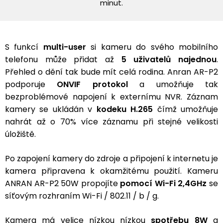
minut.
S funkcí
multi-user
si kameru do svého mobilního
telefonu může přidat až
5 uživatelů najednou
.
Přehled o dění tak bude mít celá rodina. Anran AR-P2
podporuje
ONVIF protokol
a umožňuje tak
bezproblémové napojení k externímu NVR. Záznam
kamery se ukládán v
kodeku H.265
čímž umožňuje
nahrát až o 70% více záznamu při stejné velikosti
úložiště.
Po zapojení kamery do zdroje a připojení k internetu je
kamera připravena k okamžitému použití. Kameru
ANRAN AR-P2 50W propojíte
pomocí Wi-Fi 2,4GHz
se
síťovým rozhraním Wi-Fi / 802.11 / b / g.
Kamera má velice nízkou nízkou
spotřebu 8W
a