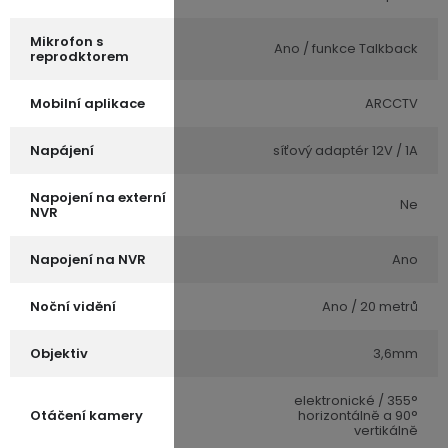
Mikrofon s
Ano / funkce Talkback
reprodktorem
Mobilní aplikace
ARCCTV
Napájení
síťový adaptér 12V / 1A
Napojení na externí
Ne
NVR
Napojení na NVR
Ano
Noční vidění
Ano / 20 metrů
Objektiv
3,6mm
elektronické / 355°
Otáčení kamery
horizontálně a 90°
vertikálně