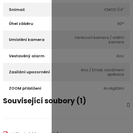
Snímač
CMOS 1/4"
Úhel záběru
90°
Venkovní kamera / vnitřní
Umístění kamera
kamera
Vestavěný alarm
Ano
Ano / Email, oznámení
Zasílání upozornění
aplikace
ZOOM přiblížení
4x digitální
Související soubory (1)