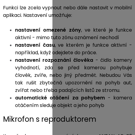
Funkci lze zcela vypnout nebo dále nastavit v mobilní
aplikaci. Nastavení umožňuje:
nastavení omezené zóny
, ve které je funkce
aktivní - mimo tuto zónu oznámení nechodí
nastavení času
, ve kterém je funkce aktivní -
například, když odejdete do práce.
nastavení rozpoznání člověka
- čidlo kamery
vyhodnotí, zda se před kamerou pohybuje
člověk, zvíře, nebo jiný předmět. Nebudou Vás
tak rušit zbytečná upozornění na pohyb aut,
zvířat nebo třeba padajících listů ze stromu.
automatické otáčení za pohybem
- kamera
otáčením sleduje objekt a jeho pohyb
Mikrofon s reproduktorem