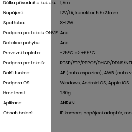
Délka přívodního kabelu:
1,5m
Napájení:
12V/1A, konektor 5.5x2.1mm
Spotřeba:
8-12W
Podpora protokolu ONVIF:
Ano
Detekce pohybu:
Ano
Provozní teplota:
-25°C až +65°C
Podpora protokolů:
RTSP/FTP/PPPOE/DHCP/DDNS/NT
Další funkce:
AE (auto expozice), AWB (auto vy
Podpora OS:
Windows, Android OS, Apple iOS
Hmotnost:
280g
Aplikace:
ANRAN
Obsah balení:
IP kamera, napájecí adaptér, mon