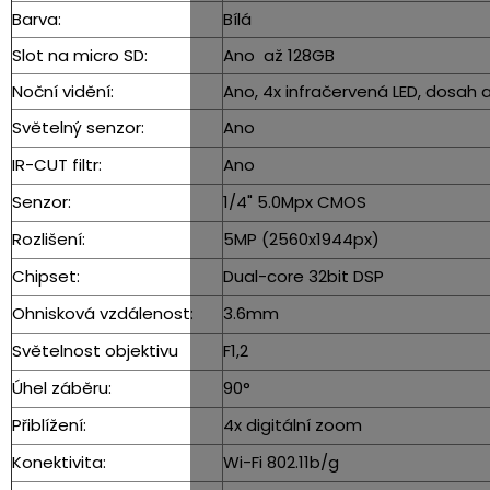
Barva:
Bílá
Slot na micro SD:
Ano až 128GB
Noční vidění:
Ano, 4x infračervená LED, dosah
Světelný senzor:
Ano
IR-CUT filtr:
Ano
Senzor:
1/4" 5.0Mpx CMOS
Rozlišení:
5MP (2560x1944px)
Chipset:
Dual-core 32bit DSP
Ohnisková vzdálenost:
3.6mm
Světelnost objektivu
F1,2
Úhel záběru:
90°
Přiblížení:
4x digitální zoom
Konektivita:
Wi-Fi 802.11b/g