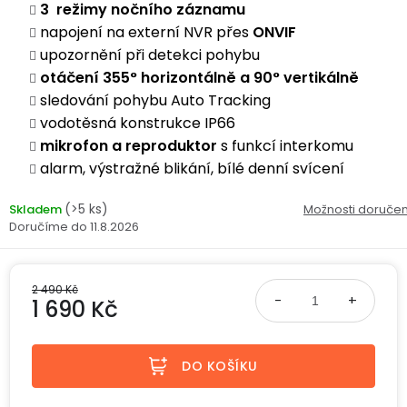
ke
disky
na
3 režimy nočního záznamu
kamerám
zmrzlinu
napojení na externí NVR přes
ONVIF
Sada
a
Napájecí
S
Paměťové
upozornění při detekci pohybu
dronu
ledovou
kabely
dotykovým
Bateriové
karty
otáčení 355° horizontálně a 90° vertikálně
se
tříšť
displejem
WiFi
2
sledování pohybu Auto Tracking
kamery
Příslušenství
bateriemi
vodotěsná konstrukce IP66
Příslušenství
Bone
mikrofon a reproduktor
s funkcí interkomu
do
Conduction
Bateriové
Sada
auta
alarm, výstražné blikání, bílé denní svícení
4G
dronu
kamery
Lenovo
se
(>5 ks)
Skladem
Možnosti doručen
Napájecí
Napájecí
Day's
3
11.8.2026
adaptéry
kabely
bateriemi
Wifi
kamery
Ear
Doplňkové
Hook
2 490 Kč
Náhradní
služby
1 690 Kč
-
díly
Bateriové
za
a
4G
Měrná cena:
uši
příslušenství
kamery
DOPLŇKOVÝ
Obchodní
DO KOŠÍKU
(SIM)
PRODEJ
podmínky
S