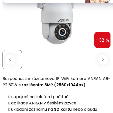
True
Wireless
pro
Drony
Kamery
Seniory
s
a
Do
GPS
zabezpečení
uší
Zdravotní
chytré
Kategorie
IP
Baterie
–32 %
hodinky
Špunty
A1
Wifi
a
do
kamery
nabíjení
249g
Sportovní
Za
uši
Kamerové
Baterie
Paměti
Drony
systémy
a
Příslušenství
pro
úložiště
Pecky
USB-
děti
Bezpečnostní záznamová IP WiFi kamera ANRAN AR-
Bateriové
C
Ochranné
IP
dobíjecí
Paměťové
P2 50W
Přenosné
s rozlišením 5MP (2560x1944px)
fólie
Ear
Sada
WiFi
baterie
karty
bluetooth
a
Clip
dronu
kamery
reproduktory
napojení na telefon i počítač
skla
s
aplikace ANRAN v českém jazyce
Externí
1
Bone
Příslušenství
SSD
Výrobníky
ukládání záznamu na
SD kartu
nebo cloudu
baterií
Řemínky
Condution