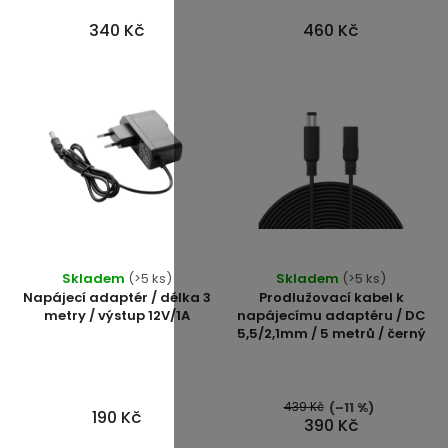
340 Kč
460 Kč
Průměrné
Skladem
(>5 ks)
Skladem
(>5 ks)
hodnocení
Napájecí adaptér / délka 3
Prodlužovací kabel k
produktu
metry / výstup 12V/1A
napájecímu adaptéru / DC
5,5/2,1mm / 5 metrů / černý
je
5,0
z
5
439 Kč
(–11 %)
190 Kč
390 Kč
hvězdiček.