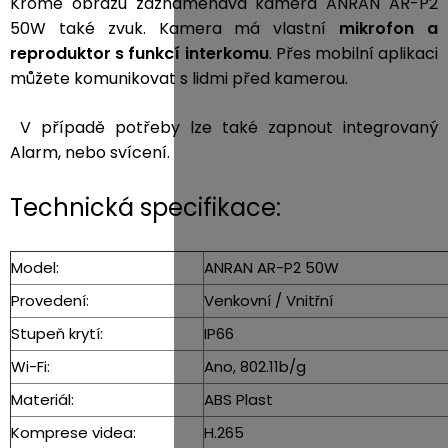
Kromě obrazu zaznamenává kamera ANRAN AR-P2
50W také zvuk.
Kamera má vlastní
mikrofon a
reproduktor s funkcí interkomu
. Přes mobilní aplikaci
můžete komunikovat s lidmi před kamerou.
V případě potřeby lze také zapnout integrovaný
Alarm, nebo svícení.
Technická specifikace:
Model:
ANRAN AR-P2 50W
Provedení:
Venkovní / Vnitřní
Stupeň krytí:
IP66
Wi-Fi:
Ano, 802.11b/g
Materiál:
ABS Plast
Komprese videa:
H.265