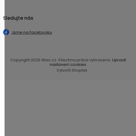
Sledujte nás
Jsme na Facebooku
Copyright 2026
Wixo.cz
. Všechna práva vyhrazena.
Upravit
nastavení cookies
Vytvořil Shoptet