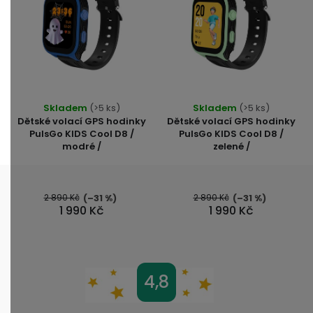
Skladem
(>5 ks)
Skladem
(>5 ks)
Dětské volací GPS hodinky
Dětské volací GPS hodinky
PulsGo KIDS Cool D8 /
PulsGo KIDS Cool D8 /
modré /
zelené /
2 890 Kč
2 890 Kč
(–31 %)
(–31 %)
1 990 Kč
1 990 Kč
Z
4,8
á