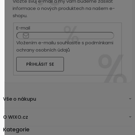
Vložte svůj e-mail a my vám budeme zasílat
informace o nových produktech na našem e-
shopu.
E-mail
Vložením e-mailu souhlasíte s
podmínkami
ochrany osobních údajů
PŘIHLÁSIT SE
Vše o nákupu
O WIXO.cz
Kategorie