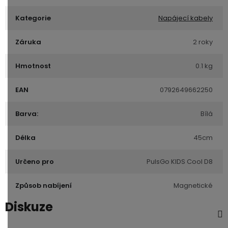
Kategorie
Napájecí kabely
Záruka
2 roky
Hmotnost
0.1 kg
EAN
0792649662250
Barva:
Bílá
Délka
45cm
Určeno pro
PulsGo KIDS Cool D8
Způsob nabíjení
Magnetické
Diskuze