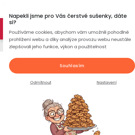
Přejít
Hl
na
Napekli jsme pro Vás čerstvé sušenky, dáte
obsah
si?
🚀 Nové modely DRONŮ 🚀
Nyní se zaváděcí slevou až
Chytré
Používáme cookies, abychom vám umožnili pohodlné
náramky
-26%
PROZKOUMAT NABÍDKU
prohlížení webu a díky analýze provozu webu neustále
Napájecí kabely
zlepšovali jeho funkce, výkon a použitelnost
Chytré
hodinky
Nabíjecí kabel pro dětské chytré
Souhlasím
hodinky PulsGo KIDS Cool D8
Chytré
Chytré
hodinky
prsteny
Průměrné
Podrobnosti hodnocení
Neohodnoceno
Odmítnout
Nastavení
podle
hodnocení
Bezdrátová
produktu
Dámské
sluchátka
je
0,0
Pánské
Herní
Hansfree
z
sluchátka
5
hvězdiček.
Dětské
Drony