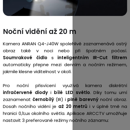
Noční vidění až 20 m
Kamera ANRAN Q4-J40W spolehlivě zaznamenává ostrý
obraz také v noci nebo při špatném počasí.
Soumrakové čidlo
s
inteligentním IR-Cut filtrem
automaticky přepne mezi denním a nočním režimem,
jakmile klesne viditelnost v okolí.
Pro noční přisvícení využívá kamera diskrétní
infračervené diody
i
bílé LED světlo
. Díky tomu umí
zaznamenat
černobílý
(IR) i
plně barevný
noční obraz.
Dosah nočního vidění je
až 20 metrů
i v úplné tmě na
hranici 0,1Lux okolního světla. Aplikace ARCCTV umožňuje
nastavit 3 preferované režimy nočního záznamu: