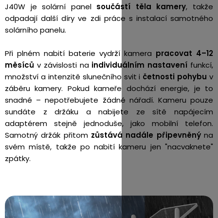
J40W je solární panel
součástí těla kamery
, takže
odpadají další díry ve zdi práce s instalací samotného
solárního panelu.
Při plném nabití baterie vydrží kamera
pracovat 4–12
měsíců
v závislosti na
individuálním nastavení
funkcí,
množství a intenzitě slunečního svit i
četnosti pohybu
v
záběru kamery. Pokud kameře dochází energie, je to
snadné – nepotřebujete žádné nářadí. Kameru pouze
sundáte z držáku a nabijete ze sítě napájecím
adaptérem stejně jednoduše, jako mobilní telefon.
Samotný držák přitom
zůstává nadále připevněný
na
svém místě, takže po nabití kameru jen "nacvaknete"
zpátky.