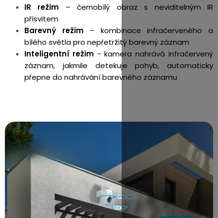
IR režim
– černobílý obraz s neviditelným IR
přísvitem
Barevný režim
– kombinace infračerveného a
bílého světla pro nepřetržitý barevný záznam
Inteligentní režim
- kamera nahrává infračervený
záznam, jakmile detekuje pohyb, automaticky
přepne do nahrávání barevného záznamu