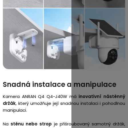
Snadná instalace a manipulace
Kamera ANRAN Q4 Q4-J40W má
inovativní nástěnný
držák
, který umožňuje její snadnou instalaci i pohodlnou
manipulaci.
Na
stěnu nebo strop
je přišroubovaný samotný držák,