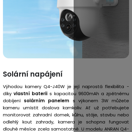
Solární napájení
Výhodou kamery Q4-J40W je její naprostá flexibilita -
díky
vlastní baterii
s kapacitou 9600mAh a zpětnému
dobíjení
solárním panelem
s výkonem 3W můžete
kameru umístit doslova kamkoliv. Ať už potřebujete
monitorovat zahradní domek, kůlnu, stáje, stavbu nebo
odlehlý kout zahrady, kamera je schopna fungovat
dlouhé měsíce zcela samostatně. U modelu ANRAN Q4-