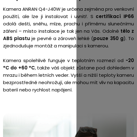
Kamera ANRAN Q4-J40W je určena zejména pro venkovní
použití, ale lze ji instalovat i uvnitř. S
certifikací IP66
odolá dešti, sněhu, mlze, prachu i přímému slunečnímu
záření – místo instalace je tak jen na Vás. Odolné
tělo z
ABS plastu
je pevné a zároveň lehké (
pouze 350 g
). To
zjednodušuje montáž a manipulaci s kamerou.
Kamera spolehlivě funguje v teplotním rozmezí od
-20
°C do +60 °C
, takže váš objekt zůstane pod dohledem v
mrazu i během letních veder. Vyšší a nižší teploty kameru
bezprostředně neohrožují, ale mohou mít vliv na kapacitu
baterií nebo rychlost napájení.