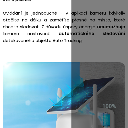
Ovládání je jednoduché - v aplikaci kameru kdykoliv
otočíte na dálku a zaměříte přesně na místo, které
chcete sledovat. Z důvodu úspory energie
neumožňuje
kamera nastavené
automatického sledování
detekovaného objektu Auto Tracking.