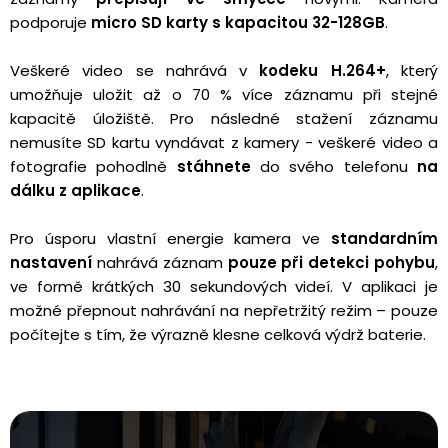
podporuje
micro SD karty s kapacitou 32-128GB
.
Veškeré video se nahrává v
kodeku H.264+
, který
umožňuje uložit až o 70 % více záznamu při stejné
kapacitě úložiště. Pro následné stažení záznamu
nemusíte SD kartu vyndávat z kamery - veškeré video a
fotografie pohodlně
stáhnete
do svého telefonu
na
dálku z aplikace
.
Pro úsporu vlastní energie kamera ve
standardním
nastavení
nahrává záznam
pouze při detekci pohybu
,
ve formě krátkých 30 sekundových videí. V aplikaci je
možné přepnout nahrávání na nepřetržitý režim – pouze
počítejte s tím, že výrazně klesne celková výdrž baterie.