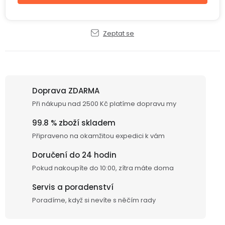
displejem
Bateriové
SKLAD
Kontakty
4G
kamery
Air
Zeptat se
VÝPRODEJ
(SIM
Conduction
karta)
bezdrátová
sluchátka
Sportovní
Doprava ZDARMA
sluchátka
Při nákupu nad 2500 Kč platíme dopravu my
99.8 % zboží skladem
Připraveno na okamžitou expedici k vám
Doručení do 24 hodin
Pokud nakoupíte do 10:00, zítra máte doma
Servis a poradenství
Poradíme, když si nevíte s něčím rady