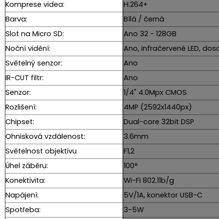
Komprese videa:
H.264+
Barva:
Bílá / černá
Slot na Micro SD:
Ano 32 - 128GB
Noční vidění:
Ano, infračervené LED, dos
Světelný senzor:
Ano
IR-CUT filtr:
Ano
Senzor:
1/4" 4.0Mpx CMOS
Rozlišení:
4MP (2592x1440px)
Chipset:
Dual-core 32bit DSP
Ohnisková vzdálenost:
3.6mm
Světelnost objektivu
F1,2
Úhel záběru:
100°
Konektivita:
Wi-Fi 802.11b/g
Napájení:
5V/1A, konektor USB-C
Spotřeba:
3-5W