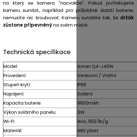
na který se kamera "nacvakne". Pokud potřebujete
kameru sundat, například pro průběžné dobití baterie,
nemusíte nic šroubovat. Kameru sundáte tak, že
držák
zůstane připevněný
na svém místě.
Technická specifikace
Model:
Anran Q4-J40W
Provedení:
Venkovní / Vnitřní
Stupeň krytí:
IP66
Napájení:
Solární
Kapacita baterie:
9600mAh
Výkon solárního panelu:
3W
Wi-Fi:
Ano, 802.11b/g
Materiál:
ABS plast