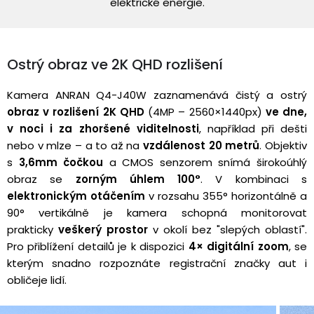
elektrické energie.
Ostrý obraz ve 2K QHD rozlišení
Kamera ANRAN Q4-J40W zaznamenává čistý a ostrý
obraz v rozlišení 2K
QHD
(4MP – 2560×1440px)
ve dne,
v noci i za zhoršené viditelnosti
, například při dešti
nebo v mlze – a to až na
vzdálenost 20 metrů
. Objektiv
s
3,6mm čočkou
a CMOS senzorem snímá širokoúhlý
obraz se
zorným úhlem 100°
. V kombinaci s
elektronickým otáčením
v rozsahu 355° horizontálně a
90° vertikálně je kamera schopná monitorovat
prakticky
veškerý prostor
v okolí bez "slepých oblastí".
Pro přiblížení detailů je k dispozici
4× digitální zoom
, se
kterým snadno rozpoznáte registrační značky aut i
obličeje lidí.