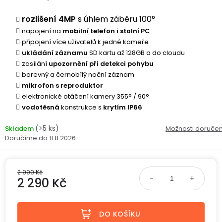
ke
disky
na
kamerám
zmrzlinu
rozlišení 4MP
s úhlem záběru 100°
Sada
a
Napájecí
S
Paměťové
napojení na
mobilní telefon i stolní PC
dronu
ledovou
kabely
dotykovým
Bateriové
karty
připojení více uživatelů k jedné kameře
se
tříšť
displejem
WiFi
ukládání záznamu
SD kartu až 128GB a do cloudu
2
kamery
Příslušenství
zasílání
bateriemi
upozornění při detekci pohybu
Příslušenství
Bone
barevný a černobílý noční záznam
do
Conduction
mikrofon s reproduktor
Bateriové
Sada
auta
elektronické otáčení kamery 355° / 90°
4G
dronu
kamery
vodotěsná
konstrukce s
krytím IP66
Lenovo
se
Napájecí
Napájecí
Day's
3
adaptéry
kabely
(>5 ks)
Skladem
Možnosti doručen
bateriemi
Wifi
11.8.2026
kamery
Ear
Doplňkové
Hook
Náhradní
služby
-
díly
Bateriové
2 990 Kč
za
2 290 Kč
a
4G
uši
příslušenství
kamery
DOPLŇKOVÝ
Obchodní
Měrná cena:
(SIM)
PRODEJ
podmínky
S
DO KOŠÍKU