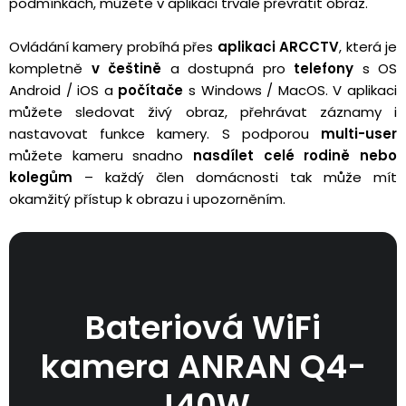
podmínkách, můžete v aplikaci trvale převrátit obraz.
Ovládání kamery probíhá přes
aplikaci ARCCTV
, která je
kompletně
v češtině
a dostupná pro
telefony
s OS
Android / iOS a
počítače
s Windows / MacOS. V aplikaci
můžete sledovat živý obraz, přehrávat záznamy i
nastavovat funkce kamery. S podporou
multi-user
můžete kameru snadno
nasdílet celé rodině nebo
kolegům
– každý člen domácnosti tak může mít
okamžitý přístup k obrazu i upozorněním.
Bateriová WiFi
kamera ANRAN Q4-
J40W