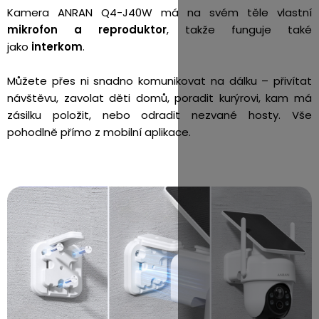
Kamera ANRAN Q4-J40W má na svém těle vlastní
mikrofon a reproduktor
, takže funguje také
jako
interkom
.
Můžete přes ni snadno komunikovat na dálku – přivítat
návštěvu, zavolat děti domů, poradit kurýrovi, kam má
zásilku položit, nebo odradit nezvané hosty. Vše
pohodlně přímo z mobilní aplikace.