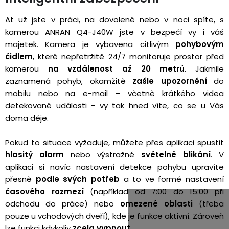
Ať už jste v práci, na dovolené nebo v noci spíte, s
kamerou ANRAN Q4-J40W jste v bezpečí vy i váš
majetek. Kamera je vybavena citlivým
pohybovým
čidlem
, které nepřetržitě 24/7 monitoruje prostor před
kamerou
na vzdálenost až 20 metrů
. Jakmile
zaznamená pohyb, okamžitě
zašle upozornění
do
mobilu nebo na e-mail – včetně krátkého videa
detekované události - vy tak hned víte, co se u Vás
doma děje.
Pokud to situace vyžaduje, můžete přes aplikaci spustit
hlasitý alarm
nebo výstražné
světelné blikání
. V
aplikaci si navíc nastavení detekce pohybu upravíte
přesně
podle svých potřeb
a to ve formě nastavení
časového rozmezí
(například od 7:00 do 15:00 při
odchodu do práce) nebo
omezené oblasti
(třeba
pouze u vchodových dveří), kde je funkce aktivní. Zároveň
lze funkci kdykoliv
zcela vypnout
.