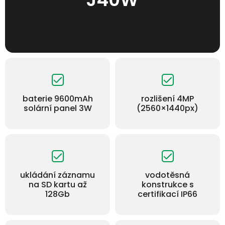
baterie 9600mAh
rozlišení 4MP
solární panel 3W
(2560×1440px)
ukládání záznamu
vodotěsná
na SD kartu až
konstrukce s
128Gb
certifikací IP66