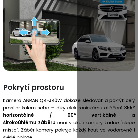
Pokrytí prostoru
Kamera ANRAN Q4-J40W dokáže sledovat a pokrýt celý
prostor kolem sebe – díky elektronickému otáčení
355°
horizontálně / 90° vertikálně
a
širokoúhlému záběru
není v okolí kamery žádné "slepé
místo". Záběr kamery pokryje každý kout ve vodorovné i
svislé poloze.