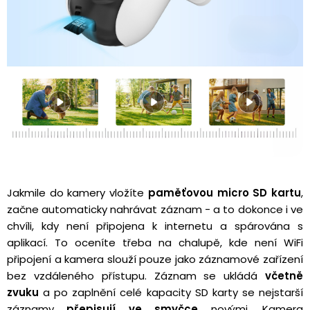
Jakmile do kamery vložíte
paměťovou micro SD kartu
,
začne automaticky nahrávat záznam - a to dokonce i ve
chvíli, kdy není připojena k internetu a spárována s
aplikací. To oceníte třeba na chalupě, kde není WiFi
připojení a kamera slouží pouze jako záznamové zařízení
bez vzdáleného přístupu. Záznam se ukládá
včetně
zvuku
a po zaplnění celé kapacity SD karty se nejstarší
záznamy
přepisují ve smyčce
novými. Kamera