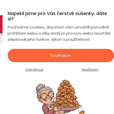
Přejít
Hl
na
Napekli jsme pro Vás čerstvé sušenky, dáte
obsah
si?
🚀 Nové modely DRONŮ 🚀
Nyní se zaváděcí slevou až
Chytré
Používáme cookies, abychom vám umožnili pohodlné
náramky
-26%
PROZKOUMAT NABÍDKU
prohlížení webu a díky analýze provozu webu neustále
Doplňkové služby
zlepšovali jeho funkce, výkon a použitelnost
Chytré
hodinky
Dýško pro holky z expedice
Souhlasím
Chytré
Chytré
Průměrné
Podrobnosti hodnocení
Neohodnoceno
hodinky
prsteny
hodnocení
Odmítnout
Nastavení
podle
produktu
Bezdrátová
je
Dámské
sluchátka
0,0
z
5
Pánské
Herní
Hansfree
sluchátka
hvězdiček.
Dětské
Drony