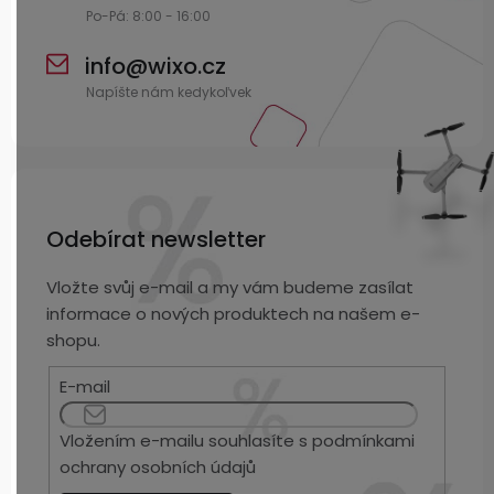
info
@
wixo.cz
Odebírat newsletter
Vložte svůj e-mail a my vám budeme zasílat
informace o nových produktech na našem e-
shopu.
E-mail
Vložením e-mailu souhlasíte s
podmínkami
ochrany osobních údajů