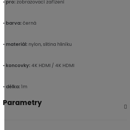
•
pro:
zobrazovací zařízení
•
barva:
černá
•
materiál:
nylon, slitina hliníku
•
koncovky:
4K HDMI / 4K HDMI
•
délka:
1m
Parametry