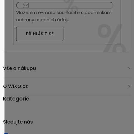
Vložením e-mailu souhlasíte s
podmínkami
ochrany osobních údajů
PŘIHLÁSIT SE
Vše o nákupu
O WIXO.cz
Kategorie
Sledujte nás