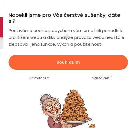
Přejít
Hl
na
Napekli jsme pro Vás čerstvé sušenky, dáte
obsah
si?
🚀 Nové modely DRONŮ 🚀
Nyní se zaváděcí slevou až
Chytré
Používáme cookies, abychom vám umožnili pohodlné
náramky
-26%
PROZKOUMAT NABÍDKU
prohlížení webu a díky analýze provozu webu neustále
Napájecí kabely
zlepšovali jeho funkce, výkon a použitelnost
Chytré
hodinky
Baseus vysokorychlostní kabel
Souhlasím
4KHDMI / 4KHDMI / délka 1m /
Chytré
Chytré
barva: černá
hodinky
prsteny
Odmítnout
Nastavení
podle
Průměrné
Podrobnosti hodnocení
Neohodnoceno
Bezdrátová
hodnocení
Dámské
sluchátka
produktu
je
Pánské
Herní
Hansfree
0,0
sluchátka
z
Dětské
Drony
5