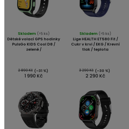
Průměrné
Skladem
(>5 ks)
Skladem
(>5 ks)
hodnocení
Dětské volací GPS hodinky
Lige HEALTH ET580 Fit /
produktu
PulsGo KIDS Cool D8 /
Cukr v krvi / EKG / Krevní
zelené /
tlak / teplota
je
5,0
z
5
2 890 Kč
3 290 Kč
(–31 %)
(–30 %)
1 990 Kč
2 290 Kč
hvězdiček.