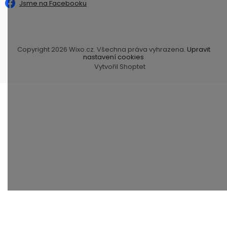
Jsme na Facebooku
Copyright 2026
Wixo.cz
. Všechna práva vyhrazena.
Upravit
nastavení cookies
Vytvořil Shoptet