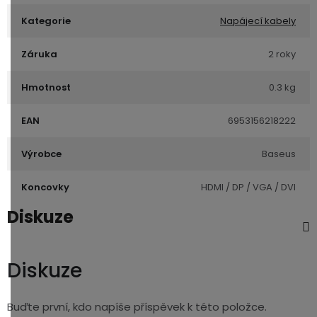
Kategorie
Napájecí kabely
Záruka
2 roky
Hmotnost
0.3 kg
EAN
6953156218222
Výrobce
Baseus
Koncovky
HDMI / DP / VGA / DVI
Diskuze
Diskuze
Buďte první, kdo napíše příspěvek k této položce.