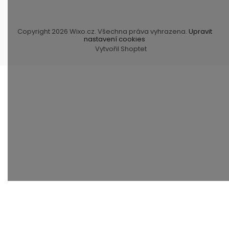
Copyright 2026
Wixo.cz
. Všechna práva vyhrazena.
Upravit
nastavení cookies
Vytvořil Shoptet