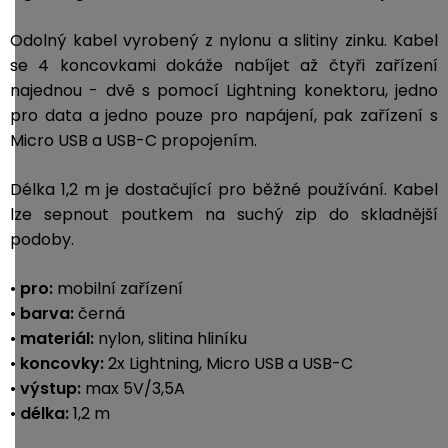
Odolný kabel vyrobený z nylonu a slitiny zinku. Kabel
se 4 koncovkami dokáže nabíjet až čtyři zařízení
najednou - dvě s pomocí Lightning konektoru, jedno
pro data a jedno pouze pro napájení, pak zařízení s
Micro USB a USB-C propojením.
Délka 1,2 m je dostačující pro běžné používání. Kabel
lze sepnout poutkem na suchý zip do skladnější
podoby.
•
pro:
mobilní zařízení
•
barva:
černá
•
materiál:
nylon, slitina hliníku
•
koncovky:
2x Lightning, Micro USB a USB-C
•
výstup:
max 5V/3,5A
•
délka:
1,2 m