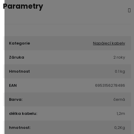
Parametry
Kategorie
Napájecí kabely
Záruka
2 roky
Hmotnost
0.1 kg
EAN
6953156278486
Barva:
černá
délka kabelu:
1,2m
hmotnost:
0,2Kg