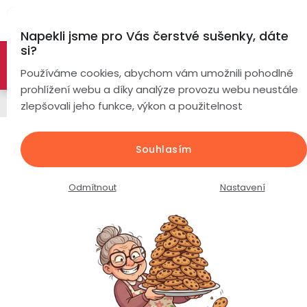
Přejít
Hl
na
Napekli jsme pro Vás čerstvé sušenky, dáte
obsah
si?
🚀 Nové modely DRONŮ 🚀
Nyní se zaváděcí slevou až
Chytré
Používáme cookies, abychom vám umožnili pohodlné
náramky
-26%
PROZKOUMAT NABÍDKU
prohlížení webu a díky analýze provozu webu neustále
Napájecí kabely
zlepšovali jeho funkce, výkon a použitelnost
Chytré
hodinky
Baseus rychlý nabíjecí / datový
Souhlasím
kabel 4v1 2* Lightning + USB-C +
Chytré
Chytré
Micro USB 3,5A 1,2m, čern
hodinky
prsteny
Odmítnout
Nastavení
podle
Průměrné
Podrobnosti hodnocení
Neohodnoceno
Bezdrátová
hodnocení
Dámské
sluchátka
produktu
je
Pánské
Herní
Hansfree
0,0
sluchátka
z
Dětské
Drony
5