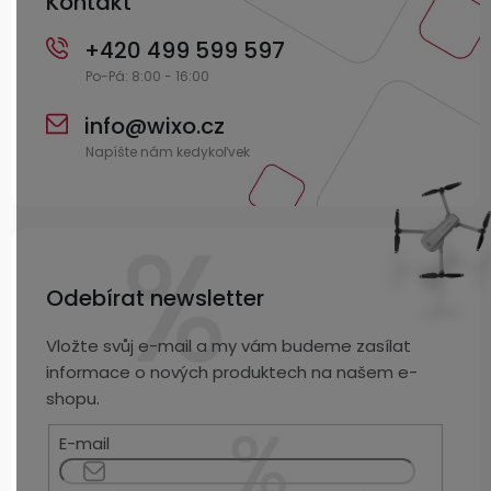
Kontakt
+420 499 599 597
info
@
wixo.cz
Odebírat newsletter
Vložte svůj e-mail a my vám budeme zasílat
informace o nových produktech na našem e-
shopu.
E-mail