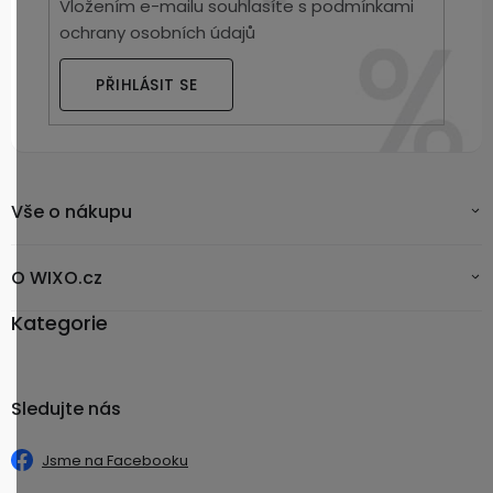
Vložením e-mailu souhlasíte s
podmínkami
ochrany osobních údajů
PŘIHLÁSIT SE
Vše o nákupu
O WIXO.cz
Kategorie
Sledujte nás
Jsme na Facebooku