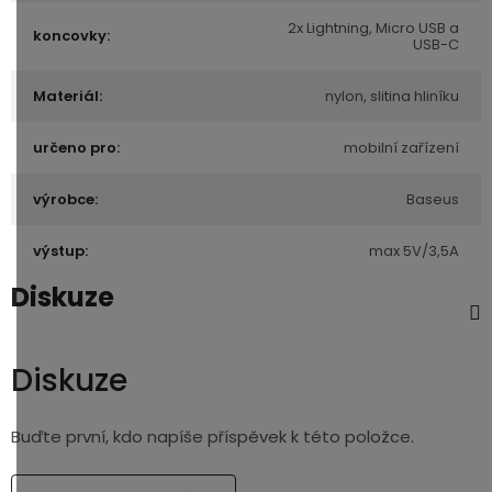
2x Lightning, Micro USB a
koncovky:
USB-C
Materiál:
nylon, slitina hliníku
určeno pro:
mobilní zařízení
výrobce:
Baseus
výstup:
max 5V/3,5A
Diskuze
Diskuze
Buďte první, kdo napíše příspěvek k této položce.