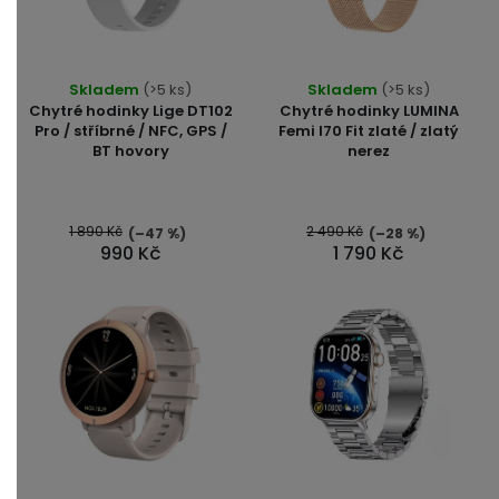
Průměrné
Skladem
(>5 ks)
Skladem
(>5 ks)
hodnocení
Chytré hodinky Lige DT102
Chytré hodinky LUMINA
produktu
Pro / stříbrné / NFC, GPS /
Femi I70 Fit zlaté / zlatý
BT hovory
nerez
je
5,0
z
5
1 890 Kč
2 490 Kč
(–47 %)
(–28 %)
990 Kč
1 790 Kč
hvězdiček.